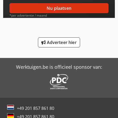
International 654
Nu plaatsen
International 824
*per advertentie / maand
International 834
International 844
Adverteer hier
Job-Mann 200-35
Schaffer 2345 T
Werktuigen.be is officieel sponsor van:
Schaffer 4560 T
Schaffer 4580 T
Schaffer 5680 T
Schaffer 6680 T
+49 201 857 861 80
Schaffer 8610 T
+49 201 857 861 80