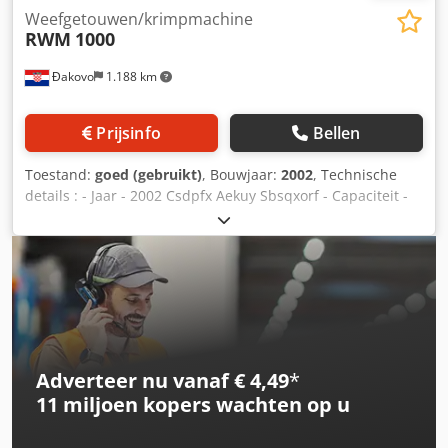
Weefgetouwen/krimpmachine
RWM
1000
Đakovo
1.188 km
Prijsinfo
Bellen
Toestand:
goed (gebruikt)
, Bouwjaar:
2002
, Technische
details : - Jaar - 2002 Csdpfx Aekuy Sbsqxorf - Capaciteit -
20m2/h - max. breedte van gaas - 1000mm - Draad
diameter bereik - 2mm - 5 mm De lijn omvat : -
Mechanische draad betaalt van - Krimpende machine -
Wevende weefgetouwenmachine met hydraulick agregat
Adverteer nu vanaf € 4,49
*
11 miljoen kopers
wachten op u