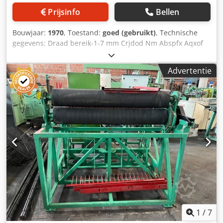
Prijsinfo
Bellen
Bouwjaar:
1970
, Toestand:
goed (gebruikt)
, Technische
gegevens: Draad bereik-1-7 mm Crjdod Nm Abspfx Aqxof
Capaciteit-15-25 cross Wire/min. Maaswijdte-10-100 mm
Werkbreedte-Max. 2,200 mm Motorvermogen-4 kW
Advertentie
1
/
7