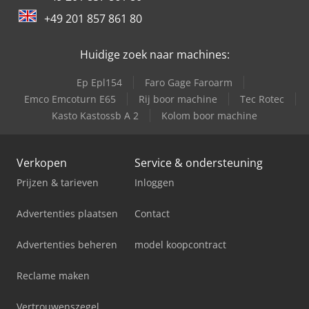
Schaffer 9380 T
+49 201 857 861 80
Trailer And Tools
Huidige zoek naar machines:
Ep Epl154
Faro Gage Faroarm
Emco Emcoturn E65
Rij boor machine
Tec Rotec
Kasto Kastossb A 2
Kolom boor machine
Verkopen
Service & ondersteuning
Prijzen & tarieven
Inloggen
Advertenties plaatsen
Contact
Advertenties beheren
model koopcontract
Reclame maken
Vertrouwenszegel