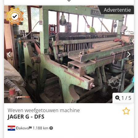
Draadweefmachine Informatie: Golfpatroon Fabrikant:
Advertentie
GERMAN Type: wireloom Bouwjaar: 1970 Draad diameter:
1,5-7 mm Crjdpszbcthefx Aqxjf Maaswijdte: 15-80 mm
Lengteafstand draden: 15-80 mm Werkbreedte max: 2100
mm Werkbreedte min: 200 mm Capaciteit – slagen/min: 22
Locatie: In ons magazijn
1
/
5
Weven weefgetouwen machine
JAGER
G - DFS
Đakovo
1.188 km