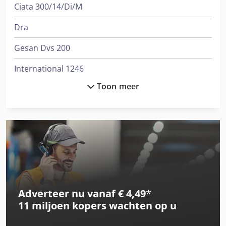
Ciata 300/14/Di/M
Dra
Gesan Dvs 200
International 1246
Toon meer
International 1455
International 3288
International 433
International 453
International 533
Adverteer nu vanaf € 4,49
*
International 553
11 miljoen kopers
wachten op u
International 554