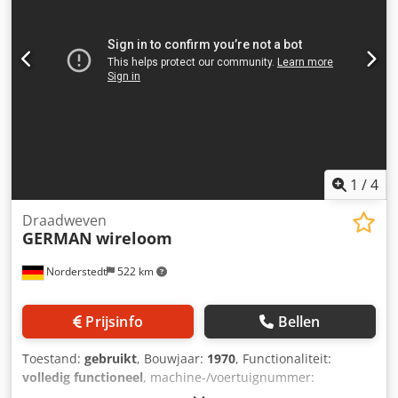
1
/
4
Draadweven
GERMAN
wireloom
Norderstedt
522 km
Prijsinfo
Bellen
Toestand:
gebruikt
, Bouwjaar:
1970
, Functionaliteit:
volledig functioneel
, machine-/voertuignummer:
D60L/8489
, Offertenummer: D60L/8489 Type machine: