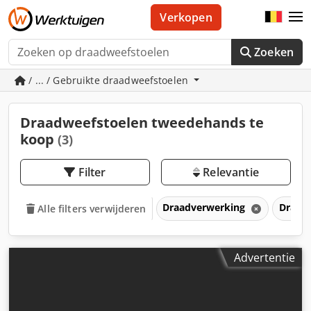
Verkopen
Zoeken
/ ... / Gebruikte draadweefstoelen
Draadweefstoelen tweedehands te
koop
(3)
Filter
Relevantie
Draadverwerking
Draad
Alle filters verwijderen
Advertentie