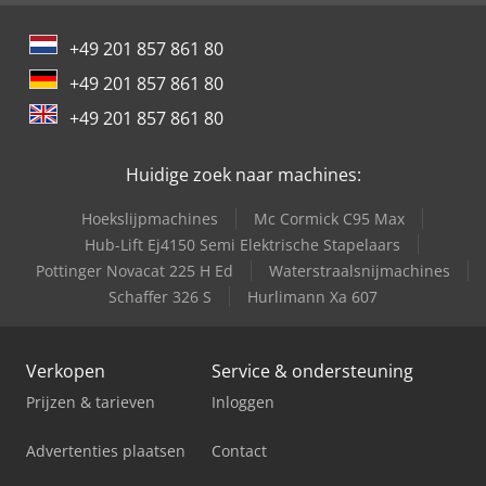
Schaffer 9380 T
+49 201 857 861 80
Schaffer 9630 T
+49 201 857 861 80
Schaffer 9660 T
+49 201 857 861 80
Trailer And Tools
Huidige zoek naar machines:
Hoekslijpmachines
Mc Cormick C95 Max
Hub-Lift Ej4150 Semi Elektrische Stapelaars
Pottinger Novacat 225 H Ed
Waterstraalsnijmachines
Schaffer 326 S
Hurlimann Xa 607
Verkopen
Service & ondersteuning
Prijzen & tarieven
Inloggen
Advertenties plaatsen
Contact