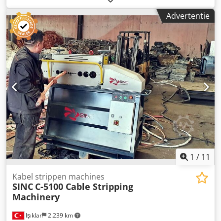
mm Max. werkstukgrootte Y: 730 mm Max. werkstukgrootte
Advertentie
Z: 300 mm Max. werkstukgewicht: 1000 kg Tafelafmeting X:
600 mm Tafelafmeting Y: 400 mm Met automatische
draadinvoer U- / V-as: 120 / 120 mm Generator: 45 ampère
Snijden in waterbad Koeler Ideaal voor nauwkeurig EDM-
werk. Volgens de verkoper is de machine vakkundig
gedemonteerd en voortdurend bedrijfszeker
onderhouden. Cjdpfxoyk H Egs An Tjrf
1
/
11
Kabel strippen machines
SINC
C-5100 Cable Stripping
Machinery
Işıklar
2.239 km