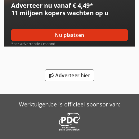
Adverteer nu vanaf € 4,49
*
Schaffer 2345 T
11 miljoen kopers
wachten op u
Schaffer 2345 T Slt
Schaffer 3550 T
Nu plaatsen
Schaffer 3550 T Slt
*per advertentie / maand
Schaffer 3560 T
Schaffer 3560 T Slt
Adverteer hier
Schaffer 4560 T
Schaffer 4580 T
Werktuigen.be is officieel sponsor van:
Schaffer 6390 T
Schaffer 6680 T
Schaffer 8610 T