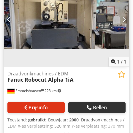
1
/
1
Draadvonkmachines / EDM
Fanuc
Robocut Alpha 1iA
Emmelshausen
223 km
Prijsinfo
Bellen
Toestand:
gebruikt
, Bouwjaar:
2000
, Draadvonkmachines /
EDM X-as verplaatsing: 520 mm Y-as verplaatsing: 370 mm
Z-as verplaatsing: 310 mm Max. werkstukgrootte X: 790