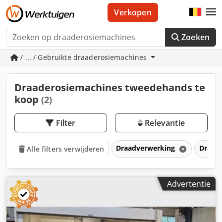
Verkopen
Zoeken
/ ... / Gebruikte draaderosiemachines
Draaderosiemachines tweedehands te
koop
(2)
Filter
Relevantie
Draadverwerking
Draad
Alle filters verwijderen
Advertentie