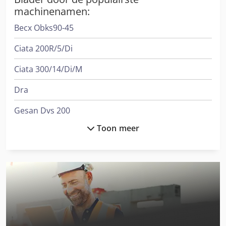
machinenamen:
Becx Obks90-45
Ciata 200R/5/Di
Ciata 300/14/Di/M
Dra
Gesan Dvs 200
Toon meer
International 1455
International 433
International 453
International 554
Job-Mann 200-35