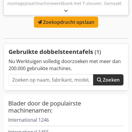
montageplaat/machinewerkbank met T-sleuven. Gemaakt
van een dikwandige stalen constructie, blauw geschilderd.
Uitstekende basis voor de montage van grote
Zoekopdracht opslaan
componenten, gereedschap of voor meet- en
bewerkingstoepassingen. Cedpew Rdtujfx Adksrf •
Afmetingen: 2570 x 770 x 200 mm • Oppervlak voorzien van
T-sleuven • Nauwkeurig bewerkte bovenzijde • Gewicht:
900 kg • Mogelijkheid tot transport of verlading met een
Gebruikte dobbelsteentafels
(1)
vorkheftruck
Nu Werktuigen volledig doorzoeken met meer dan
200.000 gebruikte machines.
Zoeken
Blader door de populairste
machinenamen:
International 1246