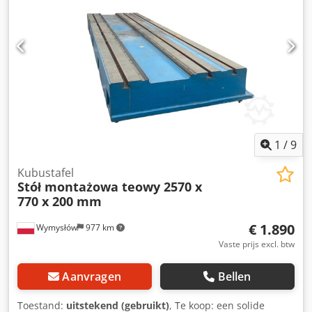
1
/
9
Kubustafel
Stół montażowa teowy 2570 x
770 x 200 mm
€ 1.890
Wymysłów
977 km
Vaste prijs excl. btw
Aanvragen
Bellen
Toestand:
uitstekend (gebruikt)
, Te koop: een solide