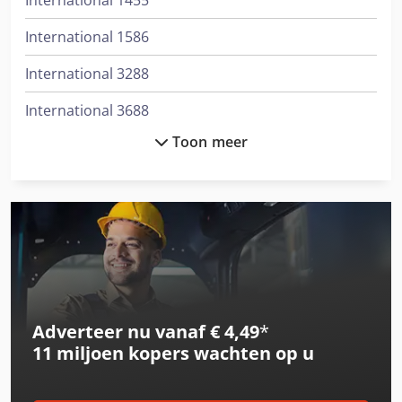
International 1455
International 1586
International 3288
International 3688
Toon meer
International 433
International 453
International 523
International 533
International 553
Adverteer nu vanaf € 4,49
*
International 554
11 miljoen kopers
wachten op u
International 633