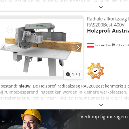
Maximale snijdikte 50 mm Maaibreedte 558 mm Zaagtafel 650 x 350 m
Bandlengte 132 mm Motorvermogen 80 W Motortoerental 550 -1550
Radiale afkortzaag 
RAS200Best-400V
Holzprofi Austri
Laakirchen
735 km
Vraag meer
1
/
1
Toestand:
nieuw
, De Holzprofi radiaalzaag RAS200Best kenmerkt z
hij ruimtebesparend ingezet kan worden in kleinere werkplaatsen. Hi
versteksnedes (0° tot 45° naar links) en schuine snedes (elk 45° link
massief hout tot een lengte van 3 meter. Ideaal voor gebruik in d
interieurbouw. Bovendien is hij bijzonder gebruiksvriendelijk en vo
de paneelzaag voor nauwkeurige afkortsneden. Voordelen en kenmer
Verkoop figuurzagen d
45° naar links en rechts, evenals een kantelbare zaagkop (0° tot 45° 
maken diverse zaagbewerkingen en maximale flexibiliteit mogelijk. 