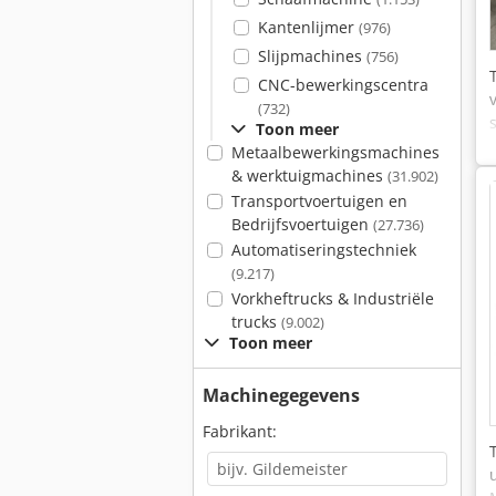
Kantenlijmer
(976)
Slijpmachines
(756)
CNC-bewerkingscentra
(732)
Toon meer
Metaalbewerkingsmachines
& werktuigmachines
(31.902)
Transportvoertuigen en
Bedrijfsvoertuigen
(27.736)
Automatiseringstechniek
(9.217)
Vorkheftrucks & Industriële
trucks
(9.002)
Toon meer
Machinegegevens
Fabrikant: