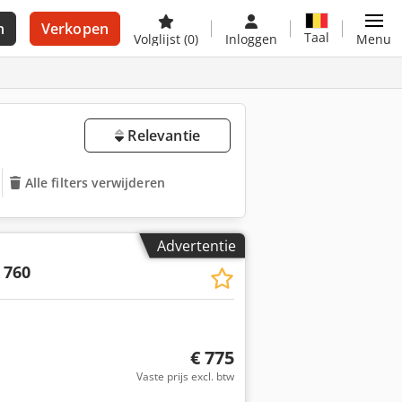
n
Verkopen
Taal
Volglijst
(0)
Inloggen
Menu
Relevantie
Alle filters verwijderen
Advertentie
 760
€ 775
Vaste prijs excl. btw