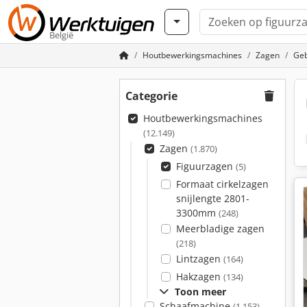
België
Houtbewerkingsmachines
Zagen
Geb
Categorie
Houtbewerkingsmachines
(12.149)
Zagen
(1.870)
Figuurzagen
(5)
Formaat cirkelzagen
snijlengte 2801-
3300mm
(248)
Meerbladige zagen
(218)
Lintzagen
(164)
Hakzagen
(134)
Toon meer
Schaafmachine
(1.153)