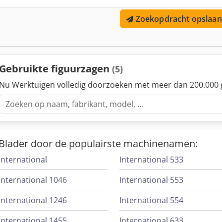
Zoekopdracht opslaan
Gebruikte figuurzagen
(5)
Nu Werktuigen volledig doorzoeken met meer dan 200.000 
Blader door de populairste machinenamen:
International
International 533
International 1046
International 553
International 1246
International 554
International 1455
International 633