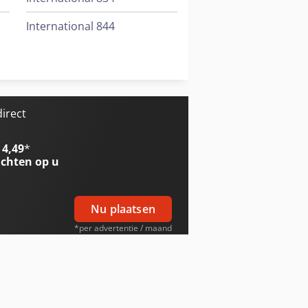
International 844
International 946
Trailer And Tools
irect
 4,49
*
chten op u
Nu plaatsen
*per advertentie / maand