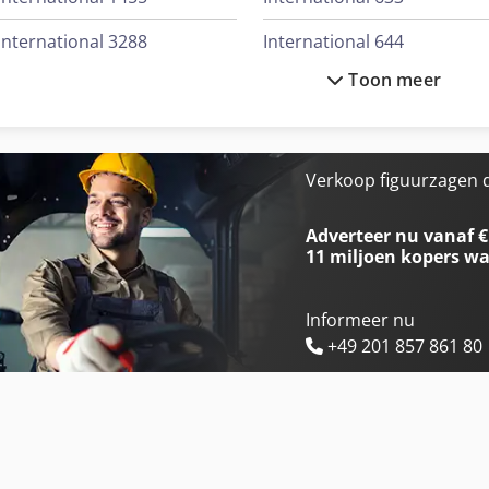
International 3288
International 644
Toon meer
International 353
International 654
International 3688
International 724
International 433
International 733
Verkoop figuurzagen d
International 453
International 734
Adverteer nu vanaf €
11 miljoen kopers
wa
Informeer nu
+49 201 857 861 80