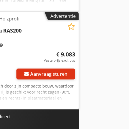
m Tafelkanteling tot: - 30° - +45°
 tpm Gewicht 30 kg
Advertentie
Holzprofi
a
RAS200
€ 9.083
Vaste prijs excl. btw
 foto's aan
Aanvraag sturen
ich door zijn compacte bouw, waardoor
j is geschikt voor recht zagen (90°),
s en rechts) in plaatmateriaal en
e meubelproductie en binnen de
rmt hij een veelzijdige aanvulling op
ken: - Veelzijdig: Draaibare arm tot
irect
naar links, traploos te vergrendelen),
- Veilig: Geluidgedempte, volledige