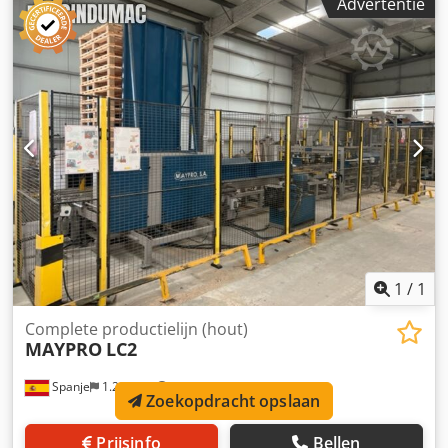
Advertentie
toebehoren en een stapelaar. Dedpfx Aewz Id Toh Nswa
1
/
1
Complete productielijn (hout)
MAYPRO
LC2
Spanje
1.287 km
Zoekopdracht opslaan
Prijsinfo
Bellen