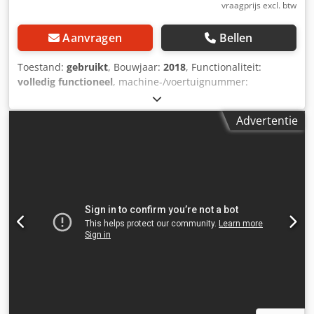
vraagprijs excl. btw
producent, zonder tussenpersonen. ✔ Mogelijkheid tot live
bezichtiging van de machines in onze productie- en
Aanvragen
Bellen
opslaghal. ✔ Producten en onderdelen worden
vervaardigd in Europa. ✔ 12 maanden fabrieksgarantie. ✔
Toestand:
gebruikt
, Bouwjaar:
2018
, Functionaliteit:
Eenvoudige, robuuste en beproefde constructie,
volledig functioneel
, machine-/voertuignummer:
ontworpen voor gebruik in prefab fabrieken. ✔ Geen
10.17.0120.11.2017
, Uitrusting:
documentatie /
complexe automatisering of uitgebreide elektronica –
handleiding
, Onze bundelmachine is een industriële
betrouwbare mechanica ontworpen voor jarenlang
Advertentie
machine die wordt gebruikt om producten (zoals flessen,
gebruik. ✔ Modulaire constructie maakt latere uitbreiding
dozen, houtblokken, pakketten, enz.) te groeperen en te
van het systeem mogelijk. ## Uitbreidingsmogelijkheden
verpakken door ze te omwikkelen met krimpfolie, waardoor
Wij produceren tafels en productielijnen in lengtes van:
er een bundel (of 'fardelage') ontstaat. Dit proces
3,0 m • 4,5 m • 6,0 m • 7,5 m • 9,0 m • 10,5 m • 12,0 m • 13,5
vergemakkelijkt de opslag, het transport en de handling
m • 15,0 m
van de producten doordat ze op een stabiele en veilige
manier bij elkaar gehouden worden. Dwedpfx Aeyk Eqush
Nja