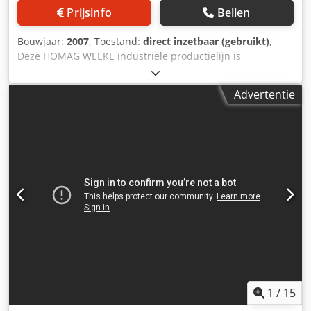
Prijsinfo
Bellen
Bouwjaar:
2007
, Toestand:
direct inzetbaar (gebruikt)
,
Deze HOMAG WEEKE industriële productielijn is
geproduceerd in 2007. De lijn beschikt over een complete
configuratie voor grootschalige paneelbewerking en
Advertentie
kantenverlijming, inclusief automatische
beladingssystemen, een centrale rolbaan, meerdere
kantenaanlijmmodules en een portaalmanipulator voor
stapelen. Ideaal voor efficiënte houtproductie, met
optimale materiaaldoorvoer en nauwkeurigheid. Profiteer
van de kans om deze HOMAG WEEKE productielijn aan te
schaffen. Neem contact met ons op voor meer informatie
over deze machine. Dedpsx D Dq Ssfx Ah Njwa
Toepassingstypes Volledige productie
1
/
15