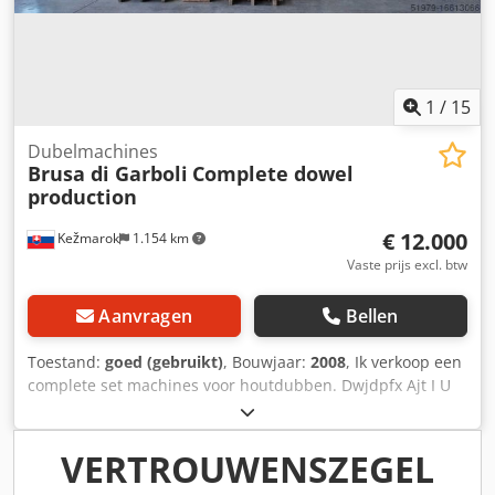
1
/
15
Dubelmachines
Brusa di Garboli
Complete dowel
production
€ 12.000
Kežmarok
1.154 km
Vaste prijs excl. btw
Aanvragen
Bellen
Toestand:
goed (gebruikt)
, Bouwjaar:
2008
, Ik verkoop een
complete set machines voor houtdubben. Dwjdpfx Ajt I U
Amoh Nsa Bouwjaar: 1993 - 2008 Brusa di Garboli TA30
L.Loser AA200 freesmachines Snijmachines met voeding
Cilinderslijpmachines Samen 10 machines. Geschikt voor
VERTROUWENSZEGEL
dubel 6-8-10-12-16mm. Zeer goede staat. Per direct