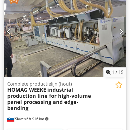
bieden een hydraulische montagetafel (vlindertafel) aan,
bestaande uit twee vleugels met een lengte van 12,0 m
(beschikbare modellen van 6 m tot 12 m). -
Tafelaandrijving - hydraulische cilinder, hydraulische
pomp - Eerste vleugel met een totale breedte van 360 cm -
Tweede vleugel met een breedte van 230 cm - Toelaatbare
belasting op de tafel: 95 kg/1m2 (voor een tafel van 12 m -
totaal 3500 kg) - Robuuste gepoedercoate stalen
constructie - Gaten voor montage SD-01 klemcilinders
1
/
15
Complete productielijn (hout)
HOMAG WEEKE
industrial
production line for high-volume
panel processing and edge-
banding
Slovenië
916 km