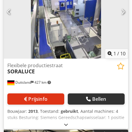
518 Dwjdpszg Dl Isfx Ah Noa • Stof- en
spaanafzuiginstallatie – VENTIL VENETA type PF/JET,
specifiek ontworpen voor de lijn
1
/
10
Flexibele productiestraat
SORALUCE
Duitsland
427 km
Prijsinfo
Bellen
Bouwjaar:
2013
, Toestand:
gebruikt
, Aantal machines: 4
stuks Besturing: Siemens Gereedschapswisselaar: 1 positie
De installatie bestaat uit 4 machines: Soraluce FR 9000I
Soraluce RR 9000II Soraluce FP 8000 Soraluce PM 6000