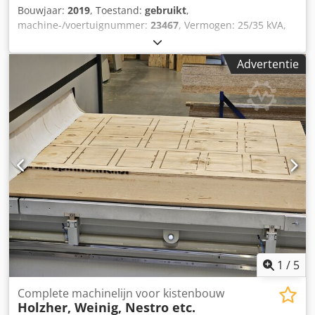
Bouwjaar:
2019
, Toestand:
gebruikt
,
machine-/voertuignummer:
23467
, Vermogen: 25/35 kVA,
besturing: SIEMENS Simatic HMI, bestaande uit: 1
kiepvoorziening voor spaantraportwagens van ELIAS
Advertentie
ENGINEERING, draagvermogen: 500 kg, 1 versnipperaar
ELIAS ENGINEERING FS 600, 1 voorreinigingsinstallatie
ELIAS ENGINEERING KSS-RA, 1 nareinigingsinstallatie ELIAS
ENGINEERING 23468-4, 1 opslagtank ELIAS ENGINEERING
23468-6, 1 spaantraport- en verdeelinrichting ELIAS
ENGINEERING TTS 600, draagvermogen: 150 kg, met
railsysteem, besturing en stalen omkasting. Dedpfx Ahezqy
R Uj Nswa
1
/
5
Complete machinelijn voor kistenbouw
Holzher, Weinig, Nestro etc.