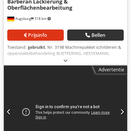
Barberan
Lackierung &
Oberflächenbearbeitung
Augsburg
518 km
Prijsinfo
Bellen
Toestand:
gebruikt
, Nr. 3198 Machinepakket schilderen &
oppervlaktebehandeling BUETFERING, HEESEMANN,
Barberan Dwsdpevxrynjfx Ah Nja Nodig Bestaande uit: -
Breedbandschuurmachine BUETFERING Classic 313 - QCE -
Advertentie
UV-lakroller Barberan BRB - 1400 - Droogkanaal Barberan
HOK - 14/2 - Verfschuurmachine HEESEMANN FGA 8 -
Afzuigsysteem Schuko Vacomat S/N 25/45 Technische
gegevens: - Breedbandschuurmachine BUETFERING Classic
313 - QCE Gebruikt, bouwjaar 2000 slijpbreedte 1350 mm
Schuurbandbreedte dwarsband 150 mm
Schuurbandlengte dwarsband 4700 mm
Schuurbandbreedte breedband 1370 mm
Schuurbandlengte breedband 1900 mm werkstukdikte 3 -
150 mm voer continu 2,5 - 13 m/min vermogenskruisband