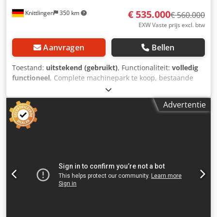
€ 535.000
Knittlingen
350 km
€ 560.000
EXW Vaste prijs excl. btw
Aanvragen
Bellen
Toestand:
uitstekend (gebruikt)
, Functionaliteit:
volledig
functioneel
, Complete machinepark te koop, bestaande
uit: Holzher machinepark in nieuwstaat (in gebruik sinds
6/2024) bestaande uit: Dedpfezh Hw Ajx Ah Newa Tectra
Advertentie
6120 Dynamic cirkelzaag, automatisch plaatmagazijn
Storemaster 5110 (ca. 12x18 m) Evolution 7450 verticaal
bewerkingscentrum Nextec 7705 nesting-
bewerkingscentrum Weinig Dimter Opticut S60
optimaliseersnijmachine (bouwjaar 2009) inclusief
afvalband (nieuw, in gebruik sinds 6/2024) Nestro
afzuigsysteem (in gebruik sinds 06/2024) bestaande uit:
filtertoren 11 kW + 7,5 kW (15.000 m³/h) briketteringspers
versnipperaar/verspaner leidingwerk voor alle machines,
diverse buisdiameters Mobiele afzuigunit Holzkraft RLA160
2x mobiele afzuigunits ASA2553 of vergelijkbaar 2x Renner