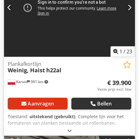
1
/
23
Plankafkortlijn
Weinig, Haist
h22al
€ 39.900
Karsin
991 km
Vaste prijs excl. btw
Aanvragen
Bellen
Toestand:
uitstekend (gebruikt)
, Complete lijn voor het
formateren van planken bestaande uit rollenbanen,
ontstapelingsapparaat, transporttafel, Haist zaag,
vierzijdige schaafmachine Weinig Hydromat 22 AL met