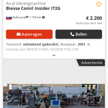
Acryl inbrengmachine
Biesse
Comil Insider IT2G
€ 2.200
Kežmarok
1.154 km
Vaste prijs excl. btw
Aanvragen
Bellen
Toestand:
uitstekend (gebruikt)
, Bouwjaar:
2001
, Ik
verkoop een BIESSE COMIL INSIDER IT2G CNC
automatische insert spuitgietmachine met lijminjectie.
Bouwjaar 2001. 2 st. CNC ladegeleider inzetstuk van boven.
Advertentie
6 stuks. Lijm injectie koppen 1 stuks. Vibrazions
versnellings insert systeem. Het onderdeel van een Biesse
lijn dat bestaat uit: Dwsdot N N Aqepfx Ah Nea COMIL
Insider Dubel - Frezen - Groeven - Buisinzetstuk -
Lijminzetstuk - Accessoire inzetstuk - Lijn Bouwjaar 1999-
2001. Mogelijk om de machines afzonderlijk te verkopen.
Vibrazion dispenser en gemotoriseerde transportband op
contract. Voor meer foto's en details kunt u een aanvraag
sturen.