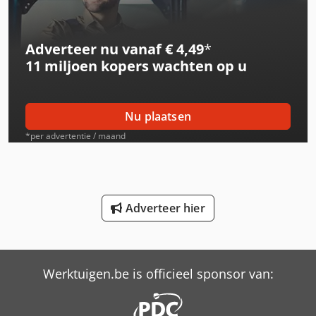
International 844
Adverteer nu vanaf € 4,49
*
International 844 S
11 miljoen kopers
wachten op u
Schaffer 2345 T
Schaffer 2345 T Slt
Nu plaatsen
Schaffer 4560 T
*per advertentie / maand
Schaffer 4580 T
Schaffer 470 T
Adverteer hier
Schaffer 5680 T
Schaffer 6370 T
Werktuigen.be is officieel sponsor van:
Schaffer 6390 T
Schaffer 6680 T