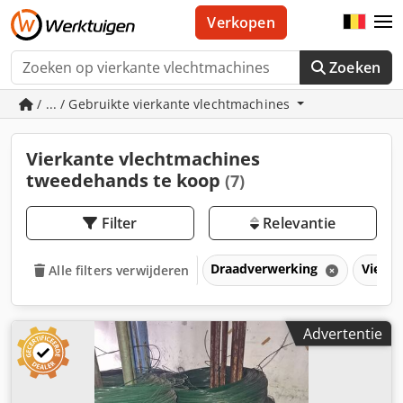
Verkopen
Zoeken
/ ... / Gebruikte vierkante vlechtmachines
Vierkante vlechtmachines
tweedehands te koop
(7)
Filter
Relevantie
Draadverwerking
Vierk
Alle filters verwijderen
Advertentie