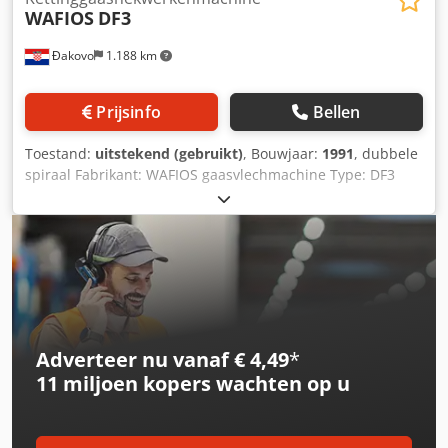
WAFIOS
DF3
Đakovo
1.188 km
Prijsinfo
Bellen
Toestand:
uitstekend (gebruikt)
, Bouwjaar:
1991
, dubbele
spiraal Fabrikant: WAFIOS gaasvlechmachine Type: DF3
Bouwjaar: 1991 Cjdpfx Aiezizaheyorf draaddiameter: 1,5-
2,8 mm maaswijdte: 20-70 mm werkbreedte: 2000 mm
capaciteit – m²/uur: 170 Locatie: Europa
Adverteer nu vanaf € 4,49
*
11 miljoen kopers
wachten op u