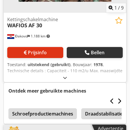
1
/
9
Kettingschakelmachine
WAFIOS
AF 30
Đakovo
1.188 km
Prijsinfo
Bellen
Toestand:
uitstekend (gebruikt)
, Bouwjaar:
1978
,
Technische details : Capaciteit - 110 m2/u Max. maaswijdte
- 2.000 mm Maaswijdte - 30-100 mm Motorvermogen - 4 kw
De machine is aangepast om de grasafrastering te
bewerken Cedek D T Nnjpfx Aiyerf Uitstekende staat
Ontdek meer gebruikte machines
Schroefproductiemachines
Draadstabilisatiem
Advertentie