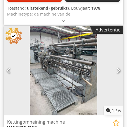
Toestand:
uitstekend (gebruikt)
, Bouwjaar:
1978
,
Machinetype: de machine van de
kettingsverbindingomheining Codevdtaaopfx Aiyerf
Dubbele spiraal Fabrikant : WAFIOS Type: VDF80 Bouwjaar:
Advertentie
1978 draaddiameter: 1,6-3,8 mm maaswijdte: 20-80 mm
werkbreedte: 2000 mm capaciteit: 160 m²/u
1
/
6
Kettingomheining machine