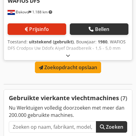
WAFIOS
DF5
Đakovo
1.188 km
Prijsinfo
Bellen
Toestand:
uitstekend (gebruikt)
, Bouwjaar:
1980
, WAFIOS
DF5 Crodpsv Uw Ddofx Aiyef Draadbereik - 1,5 - 5,0 mm
Maaswijdte - 20 - 100 mm Werken met - max. 2000 mm
Capaciteit - 170 m2 / uur Gereedschap voor de maaswijdte
Zoekopdracht opslaan
- 60 mm
Gebruikte vierkante vlechtmachines
(7)
Nu Werktuigen volledig doorzoeken met meer dan
200.000 gebruikte machines.
Zoeken