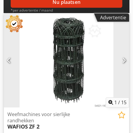
Nu plaatsen
*per advertentie / maand
Advertentie
1
/
15
Weefmachines voor sierlijke
randhekken
WAFIOS
ZF 2