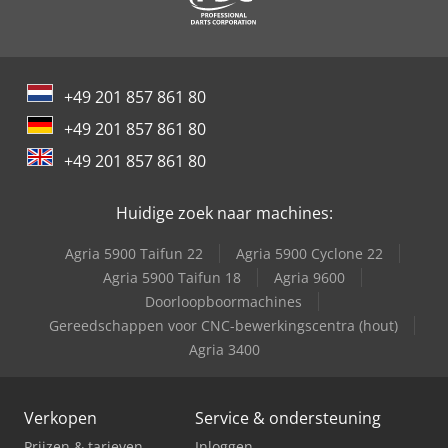
Schaffer 670 T
Schaffer 8610 T
+49 201 857 861 80
Schaffer 9380 T
+49 201 857 861 80
Trailer And Tools
+49 201 857 861 80
Valla 400 E
Huidige zoek naar machines:
Agria 5900 Taifun 22
Agria 5900 Cyclone 22
Agria 5900 Taifun 18
Agria 9600
Doorloopboormachines
Gereedschappen voor CNC-bewerkingscentra (hout)
Agria 3400
Verkopen
Service & ondersteuning
Prijzen & tarieven
Inloggen