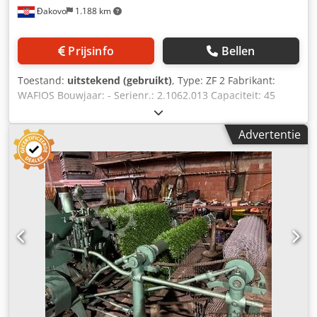
Đakovo
1.188 km
Prijsinfo
Bellen
Toestand:
uitstekend (gebruikt)
, Type: ZF 2 Fabrikant:
WAFIOS Bouwjaar: - Serienr.: 2.1062.013 Capaciteit: 45
inslagdraden/min = 3,712 m Lineaire draaddiameter: Kern:
1,6 mm / Buitendiameter: 2,6 mm Inslagdraaddiameter:
Advertentie
Kern: 2,6 mm / Buitendiameter: 3,6 mm Treksterkte: 600 –
700 N/mm² Aantal draaiingen van de 3 lijndraden:
Krimpsteek: 19,14 mm Lineaire draadafstand: 153 mm
Inslagdraadafstand: 82,5 mm Max. vlechthoogte: 1.250 mm
Staat van de machine(s): Gebruikt, gedemonteerd Codpewr
Akcsfx Aiyjrf