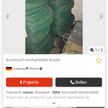
1
/
3
Kunststof ommantelde draad
Grebenau
354 km
Prijsinfo
Bellen
Toestand:
nieuw
, Bouwjaar:
2004
, Kunststof ommantelde
draad voor de productie van vierkant vlechtwerk op
rozetspoelen: groene draad met diameter: 2,3 mm - 2,8
mm - 3,8 mm; grijze draad met diameter: 2,5 mm - 2,8 mm