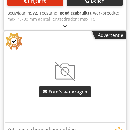
Prijsinfo
Bellen
Bouwjaar:
1972
, Toestand:
goed (gebruikt)
, werkbreedte:
max. 1.700 mm aantal lengtedraden: max. 16
draaddiameter lengtedraden: 2,5 - 3,25 mm
draaddiameter randdraden: max. 3,25 mm Crodpfx Aijg
Advertentie
Ryvwjyjf draaddiameter knoestdraden: max. 3,2 mm
Foto's aanvragen
Kettinggaashekwerkenmachine