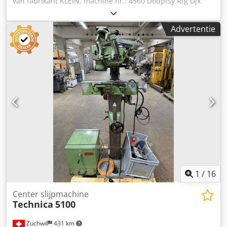
van fabrikant KLEIN, machine nr.: 4560 Dodpfsy Rfg Djx
Ahnjkr
Advertentie
1
/
16
Center slijpmachine
Technica
5100
Zuchwil
431 km