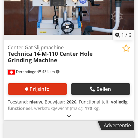
1
/
6
Center Gat Slijpmachine
Technica
14-M-110 Center Hole
Grinding Machine
Derendingen
434 km
Prijsinfo
Bellen
Toestand:
nieuw
, Bouwjaar:
2026
, Functionaliteit:
volledig
functioneel
, werkstukgewicht (max.):
170 kg
,
slijpspindelsnelheid:
45.000 rpm
, spindelsnelheid (min.):
5.000 rpm
, spilsnelheid (max.):
45.000 rpm
, klemdiameter:
Advertentie
140 mm
, klemlengte:
1.100 mm
, garantieduur:
12
maanden
, Werkstuk spandiameter : ø 3 – 140 mm