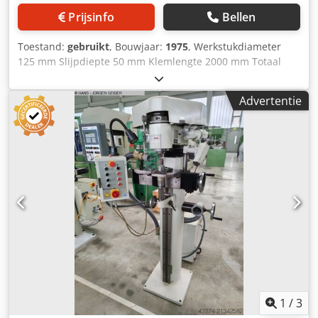
Prijsinfo
Bellen
Toestand:
gebruikt
, Bouwjaar:
1975
, Werkstukdiameter
125 mm Slijpdiepte 50 mm Klemlengte 2000 mm Totaal
benodigd vermogen 0,5 kW Machinegewicht ca. 1000 kg
Benodigde ruimte ca. m A N O T I O N Wij kunnen u
Advertentie
vrijblijvend uit voorraad leveren, onder voorbehoud van
fouten en voorafgaande verkoop onder voorbehoud van
fouten en voorafgaande verkoop: T E C H N I C A
(Zwitserland) Verticale rondslijpmachine Type ZSM 5100 -
2000 bouwjaar ca. 1975 serienr. 66 32 7872 _____
Centreerafstand 50 - 2.000 mm Werkstuk-? 8 - 125 mm
Zwenkbaar Ø middenspil ./. geleiding 290 mm Zwenkbare
Ø bankschroef ./. schuurkopkolom ca. 300 mm
Werkstukgewicht ca. 250 kg max. conische boring-Æ 2-50
mm max. centreergat conische hoek 60 ° Spanbereik van
de bankschroef ca. 4-150 mm Slag van de schuurkop,
verticaal, grofinstelling 130 mm Dkodpsvanrcsfx Ahner
Fijninstelling van het gemonteerde punt via handwiel 0,01-
1 mm Slijpstift - Æ 20 - 60 mm Snelheden schuurspil
1
/
3
afhankelijk van poelie Riemschijf 13.000 - 45.000 tpm