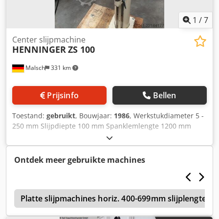
1
/
7
Center slijpmachine
HENNINGER
ZS 100
Malsch
331 km
Prijsinfo
Bellen
Toestand:
gebruikt
, Bouwjaar:
1986
, Werkstukdiameter 5 -
250 mm Slijpdiepte 100 mm Spanklemlengte 1200 mm
Spiltoerental: 13600 / 27200 Slijpbereik 10 - 50 mm
Machinegewicht ca. 1,2 t Benodigde ruimte ca. 1,2 x 1,0 x
2,0 m Dsdezd Hgvspfx Ahnjkr
Ontdek meer gebruikte machines
Platte slijpmachines horiz. 400-699mm slijplengte