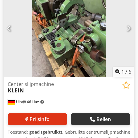
verkoop voorbehouden; uitsluitend onze algemene
verkoop- en leveringsvoorwaarden zijn van toepassing.
Over ons meer dan 400 eigen machines op voorraad meer
dan 15.000 m² opslagruimte, hijscapaciteit tot 70 ton meer
dan 10.000 artikelen accessoires voor uw werkplaats Wilt u
machines, productielijnen of uw bedrijf verkopen, neem
dan contact met ons op. Meer aanbiedingen vindt u op
onze website. Bezichtigen is mogelijk op afspraak. Wij
kijken uit naar uw bezoek. Uw Markus Hirsch-team
1
/
6
Center slijpmachine
KLEIN
Ulm
461 km
Prijsinfo
Bellen
Toestand:
goed (gebruikt)
, Gebruikte centrumslijpmachine