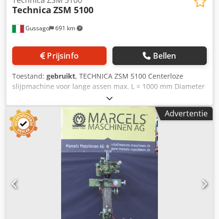
Technica ZSM 5100
Technica
ZSM 5100
Gussago
691 km
Prijsinfo
Bellen
Toestand:
gebruikt
, TECHNICA ZSM 5100 Centerloze
slijpmachine voor lange assen max. L = 1000 mm Diameter
centreerboring 3 - 60 mm, opspangebied werkstuk 4 - 220
mm, werkstuklengte 50 - 1000 mm, maximaal
Advertentie
werkstukgewicht 120 kg, centreerboorhoek 60°,
slijpkopverstelling max. 160 mm, slijpspoelsnelheid 10.000
- 45.000 tpm, afsteekslag van de slijpschijfafstelunit max.
40 mm Machine onder stroom in ons magazijn Dkodpfxoy
Tp Dxe Ahnjr Mimu Machine Tools Gussago BS Italië