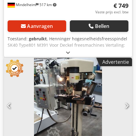
€ 749
Mindelheim
517 km
Vaste prijs excl. btw
Aanvragen
Bellen
Toestand:
gebruikt
, Henninger hogesnelheidsfreesspindel
SK40 Type801 M391 Voor Deckel freesmachines Vertaling:
1:6 Max. snelheid: 12.000 tpm Dedpfx Ahjvygxnjnskr
Continue snelheid: 10.000 tpm Temperatuur: ca. 60°C met
Advertentie
gereedschap over: ø 12 mm Met 14 spantangen klembereik
2 - 15 mm