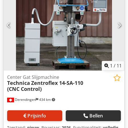
1
/
11
Center Gat Slijpmachine
Technica
Zentroflex 14-SA-110
(CNC Control)
Derendingen
434 km
Prijsinfo
Bellen
Toestand:
nieuw
, Bouwjaar:
2026
, Functionaliteit:
volledig