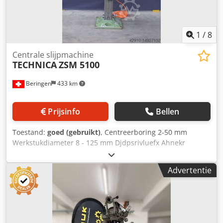
1
/
8
Centrale slijpmachine
TECHNICA
ZSM 5100
Beringen
433 km
Prijsinfo
Bellen
Toestand:
goed (gebruikt)
, Centreerboring 2-50 mm
Werkstukdiameter 8 - 125 mm Djdpsrivluefx Ahnekr
Werkstuklengte 50 - 1000 mm Toerental slijpschijf 13'000-
45'000 tpm Diverse accessoires MARCELS MACHINES AG
Advertentie