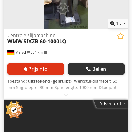
1
/
7
Centrale slijpmachine
WMW
SIXZB 60-1000LQ
Malsch
331 km
Prijsinfo
Bellen
Toestand:
uitstekend (gebruikt)
, Werkstukdiameter: 60
mm Slijpdiepte: 30 mm Spanlengte: 1000 mm Dkodjunt
Egopfx Ahnor Machinegewicht: ca. 0,6 t Benodigde ruimte:
ca. 0,5 x 0,5 x 2,1 m
Advertentie