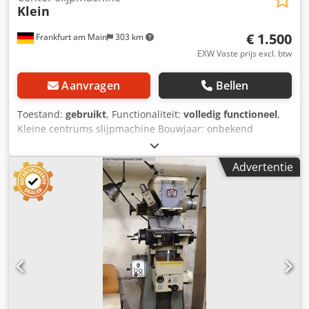
Klein
€ 1.500
Frankfurt am Main
303 km
EXW Vaste prijs excl. btw
Aanvragen
Bellen
Toestand:
gebruikt
, Functionaliteit:
volledig functioneel
,
Kleine centrums slijpmachine Bouwjaar: onbekend
Dodpezfg Shofx Ahnekr Machine is volledig functioneel
Advertentie