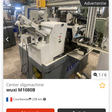
Advertentie
1
/
6
Center slijpmachine
wuxi
M1080B
Courbevoie
238 km