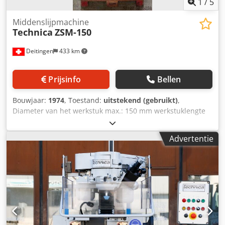
1
/
5
Middenslijpmachine
Technica
ZSM-150
Deitingen
433 km
Prijsinfo
Bellen
Bouwjaar:
1974
, Toestand:
uitstekend (gebruikt)
,
Diameter van het werkstuk max.: 150 mm werkstuklengte
max.: 1100 mm middengathoek : 60° slijpspspiltoerental :
15'000 tpm Dsdpfxjf U Ev Ij Ahnekr Gewicht: ca. 460 kg
Advertentie
afmetingen B x D x H: ca. 700 x 800 x 1800 mm Accessoires:
zie foto