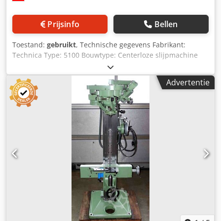
Prijsinfo
Bellen
Toestand:
gebruikt
, Technische gegevens Fabrikant:
Technica Type: 5100 Bouwtype: Centerloze slijpmachine
met verticale uitvoering Werkstukopname: Tussen de
centers met losse kop en geleiding Slijpspindel:
Advertentie
Hoogtoerige slijpspindel Uitrusting: Diverse slijpschijven
en centreerpunten aanwezig Max. werkstuklengte: 1100
mm Min. werkstuklengte: 50 mm Max. werkstukdiameter:
125 mm Min. werkstukdiameter: 8 mm Centrumhoogte
boven geleiding: 145 mm Centrumhoogte boven sledes: 65
mm Dkedsyw Rr Ejpfx Ahnor Kegelhoek centreerboring: 60°
Max. diameter centreerboring: 50 mm Min.
kernboordiameter: 2 mm Gewicht: 460 kg Afmetingen: 850
x 750 x 1850 mm Conditie: Gebruikt, goed Aan de juistheid,
volledigheid en actualiteit van de gegevens kunnen geen
rechten worden ontleend.