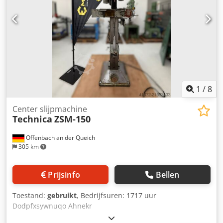
1
/
8
Center slijpmachine
Technica
ZSM-150
Offenbach an der Queich
305 km
Prijsinfo
Bellen
Toestand:
gebruikt
, Bedrijfsuren: 1717 uur
Dodpfxsywnuqo Ahnekr