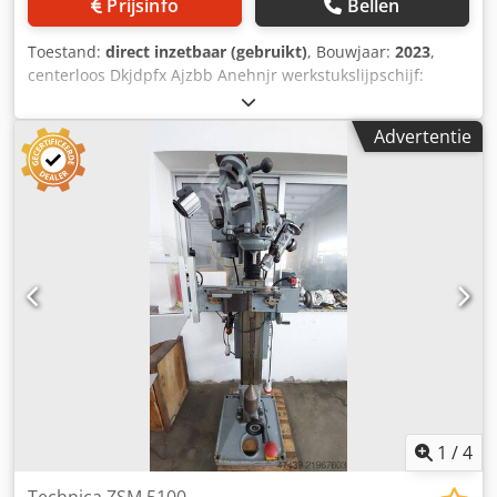
Prijsinfo
Bellen
Toestand:
direct inzetbaar (gebruikt)
, Bouwjaar:
2023
,
centerloos Dkjdpfx Ajzbb Anehnjr werkstukslijpschijf:
500x150x305 mm controleschijf: 300x150x127 mm
diametercapaciteit: 5-80 mm gewicht: 3650 kg
Advertentie
1
/
4