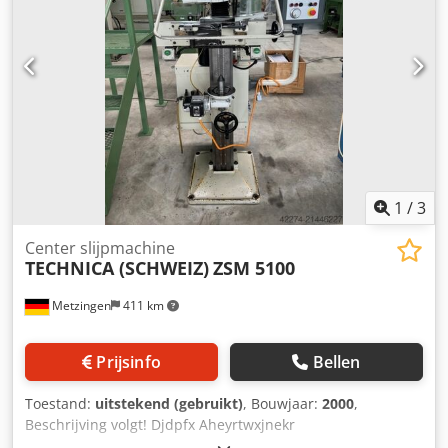
1
/
3
Center slijpmachine
TECHNICA (SCHWEIZ)
ZSM 5100
Metzingen
411 km
Prijsinfo
Bellen
Toestand:
uitstekend (gebruikt)
, Bouwjaar:
2000
,
Beschrijving volgt! Djdpfx Aheyrtwxjnekr