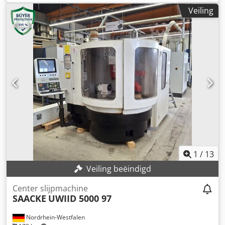
Veiling
1
/
13
Veiling beëindigd
Center slijpmachine
SAACKE
UWIID 5000 97
Nordrhein-Westfalen