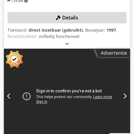
178 km
Details
Toestand:
direct inzetbaar (gebruikt)
, Bouwjaar:
1997
,
Functionaliteit:
volledig functioneel
,
machine-/voertuignummer:
UWID/5000/97
,
slijpspindelsnelheid:
10.000 rpm
, aanvoersnelheid X-as:
20
Advertentie
m/min
, voeringssnelheid Y-as:
10 m/min
,
voedingssnelheid Z-as:
20 m/min
, centerhoogte:
150 mm
,
TECHNISCHE GEGEVENS Verplaatsingsweg X-as: 600 mm
Dkodpfx Aeyh I U Ijhnjr Verplaatsingsweg Y-as: 250 mm
Verplaatsingsweg Z-as: 250 mm Voedingssnelheid X-as: 0 -
20 m/min Voedingssnelheid Y-as: 0 - 10 m/min
Voedingssnelheid Z-as: 0 - 20 m/min Centrumhoogte: 150
mm Bruikbaar tafeloppervlak: 980 x 185 mm Slijpkop
Zwenkbereik: 240° Draaisnelheid: 120°/s Spindeldiameter:
170 mm Spindeltoerentallen: 2.000 – 10.000 tpm
Werkstukdrager A-as Indexeringsnauwkeurigheid: ± 15″
Cumulatieve indexatiefout (bij Ø 100 mm): 8 µm Opname:
ISO 50 Max. toerental: 50 1/min Resolutie meetsystemen: