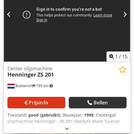
1
/
15
Center slijpmachine
Henninger
ZS 201
Babberich
195 km
Prijsinfo
Bellen
Toestand:
goed (gebruikt)
, Bouwjaar:
1998
, Centergat
slijpmachine Henninger - ZS-201 Dkedpfx Ahevt Tuiener