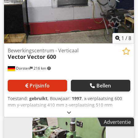
80mm d.m.v. slinger -dresseerinrichting met diamant,
dwarse instelling = 80mm Tafel verdere details: -met vast
center 60° -snelheid 63 / 125 rpm. -verticale verstelling
600mm, hoogte 1.100mm, handmatige bediening
Middenstandaard: -prismageleider Accessoires: -vast
midden L=180mm -vaste punt L=300mm -div.
1
/
8
asslijpmachine -div. opspan- en hulpuitrusting *
Bewerkingscentrum - Verticaal
Vector
Vector 600
Dorsten
216 km
Prijsinfo
Bellen
Toestand:
gebruikt
, Bouwjaar:
1997
, x-verplaatsing 600
mm y-verplaatsing 410 mm z-verplaatsing 510 mm
Besturing: Fanuc Dksdpfxoyqut Es Ahnor Type: Serie 0-MD
mm Gereedschapswisselaar: 16 posities Spindelopname:
Advertentie
ISO 40 De machine is zeer goed onderhouden De
technische gegevens zijn opgave van fabrikant of
gebruiker en daardoor voor ons niet bindend. Tussentijdse