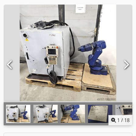
1
/
18