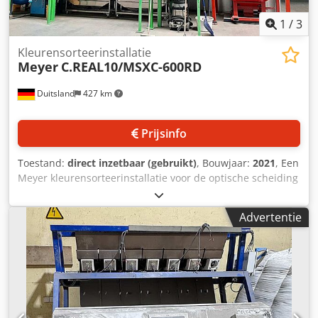
1
/
3
Kleurensorteerinstallatie
Meyer
C.REAL10/MSXC-600RD
Duitsland
427 km
Prijsinfo
Toestand:
direct inzetbaar (gebruikt)
, Bouwjaar:
2021
, Een
Meyer kleurensorteerinstallatie voor de optische scheiding
van kleine korrelgroottes in de voedingsmiddelenindustrie
is beschikbaar. Goten: 10, camera’s: 20, cameratype: RGB
Advertentie
5400 CCD, compressorvermogen: 37 kW,
compressorlevering: 7,1 m³/min. Inclusief geïntegreerde
roestvrijstalen container, koeldroger en
schroefcompressor. De transportsystemen zijn gebruikt
geïntegreerd en dienen indien nodig te worden
vernieuwd. Documentatie aanwezig. Bezichtigen ter
plaatse is mogelijk. Chedpfx Ahsxxa S Uokoa