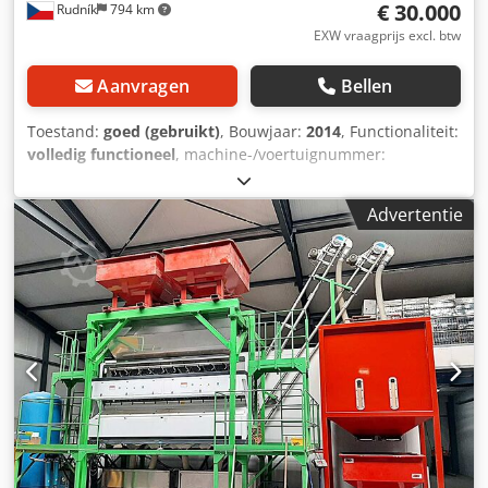
€ 30.000
Rudník
794 km
EXW vraagprijs excl. btw
Aanvragen
Bellen
Toestand:
goed (gebruikt)
, Bouwjaar:
2014
, Functionaliteit:
volledig functioneel
, machine-/voertuignummer:
16052871
, totale breedte:
3.310 mm
, totale lengte:
3.943
mm
, totale hoogte:
1.784 mm
, totaalgewicht:
1.000 kg
,
Advertentie
Uitrusting:
documentatie / handleiding
,
Machinedimensies (b x h x d) 3310 x 1784 x 3943 mm
Elektrische aansluiting: 400 V, 16 A, 50 Hz Chsdpfx Aey Ui
Tvshkoa PLC met UTP-software Luchtdruk: 7 bar
Nauwkeurige lasermeting Camera voor vormverificatie (ID,
WT) Camera met flits (wijziging van vormweergave)
Systeem met 12 camera’s voor oppervlaktescanning van
het product (6 voor binnen- en 6 voor buitenvorm)