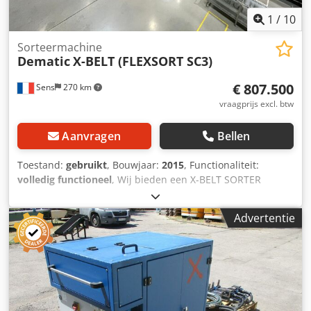
1
/
10
Sorteermachine
Dematic
X-BELT (FLEXSORT SC3)
€ 807.500
Sens
270 km
vraagprijs excl. btw
Aanvragen
Bellen
Toestand:
gebruikt
, Bouwjaar:
2015
, Functionaliteit:
volledig functioneel
, Wij bieden een X-BELT SORTER
SYSTEEM (FLEXSORT SC3) van de fabrikant DEMATIC te
koop aan. ALGEMENE BESCHRIJVING: - Het aangeboden
Advertentie
systeem betreft een Dematic X-Belt FlexSort SC3
sorteermachine, ideaal voor logistieke centra,
sorteerknooppunten, e-commerce, retail en high-
throughput toepassingen. - Gebruikte X-Belt sorter
(bouwjaar 2015) die nauwkeurig, snel en stil sorteert
dankzij gemotoriseerde wagentjes aangedreven door
elektromagneten. De installatie is reeds gedemonteerd,