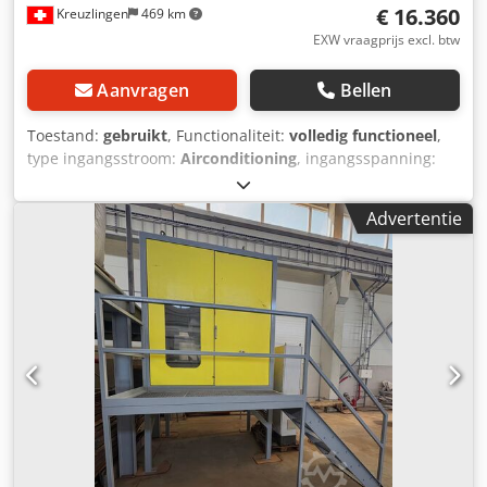
€ 16.360
Kreuzlingen
469 km
EXW vraagprijs excl. btw
Aanvragen
Bellen
Toestand:
gebruikt
, Functionaliteit:
volledig functioneel
,
type ingangsstroom:
Airconditioning
, ingangsspanning:
220 V
, Uitrusting:
verlichting
, Te koop: een corona-
walsafscheider van het merk hamos, type: KWS 1010-1 -
Advertentie
Bouwjaar: ca. 1998 -Ca. 500 bedrijfsuren -Uitsluitend
gebruikt voor proefnemingen en testen, nooit geïntegreerd
in een productielijn, daardoor zeer geringe slijtage -
Technisch functioneel Toepassingsgebied -Elektrostatische
scheiding -Kunststof- en recyclingtoepassingen
Csdpfjyhcqysx Ahkjha -Materiaalkundige proeven,
productie Bijzonderheden -Robuuste industriële uitvoering
-Zelfstandige machine met besturing -Ideaal voor
laboratoria, ontwikkelingsafdelingen of pilotinstallaties
Verkoop zoals bezichtigd Bezichtiging na afspraak mogelijk