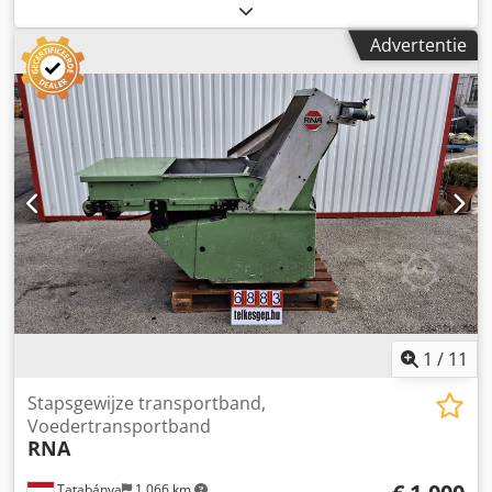
koop aan. Het is een Optisorter, model WS 45200. Het
systeem wordt volledig gedemonteerd en klaargemaakt
Advertentie
voor transport. Codpfoixl S Rsx Ahkjha Technische
gegevens: Bouwjaar: 2011 Telbord: 3F + N + PE,
Stuurspanning: 24 VDC, Voeding: 400 V, 25 A (max.)
Productafmetingen: min. 150x150x5mm, gewicht 0,1kg;
max. 400x280x40mm, gewicht 2kg Capaciteit: 4500
containers per uur Totale lengte: 38 m Breedte: 7 m Aantal
voederstations: 3 stuks. Aantal vleugels: 114 stuks. Totaal
aantal lozingen: 201, waarvan 120 aan de ene kant en 81
aan de andere kant Aantal motoren: 2 stuks.
Machinelocatie: 89-600 Chojnice/Polen Machine is
gedemonteerd, droog opgeslagen en klaar voor
verzending. Neem contact met me op als je geïnteresseerd
bent
1
/
11
Stapsgewijze transportband,
Voedertransportband
RNA
Tatabánya
1.066 km