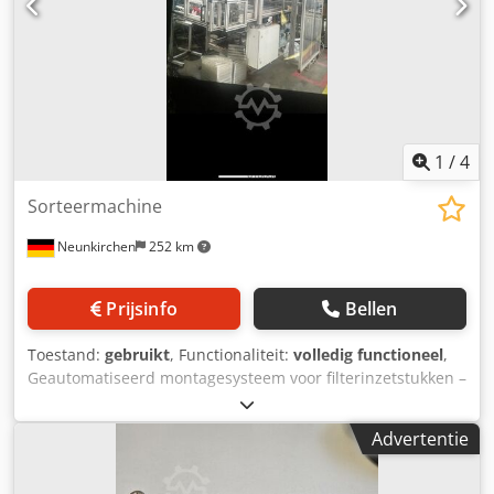
1
/
4
Sorteermachine
Neunkirchen
252 km
Prijsinfo
Bellen
Toestand:
gebruikt
, Functionaliteit:
volledig functioneel
,
Geautomatiseerd montagesysteem voor filterinzetstukken –
geschikt voor Arburg spuitgietmachines Te koop wordt een
complete montageopstelling aangeboden, die eerder aan
Advertentie
een Arburg spuitgietmachine was gemonteerd. De
installatie werd gebruikt om filters nauwkeurig en
geautomatiseerd in kunststofonderdelen te plaatsen. Het