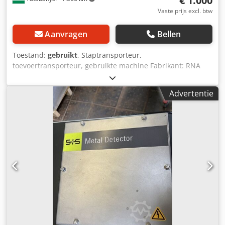
€ 1.000
Vaste prijs excl. btw
Aanvragen
Bellen
Toestand:
gebruikt
, Staptransporteur,
toevoertransporteur, gebruikte machine Fabrikant: RNA
Model: --- Totale afmetingen: Breedte: 1850 mm Diepte:
1600 mm Hoogte: 1430 mm Elektrische gegevens: 400V
Advertentie
Bandafmeting: 1050 x 560 mm Staptransporteur afmeting:
820 x 610 mm Transportband afmeting: 1580 x 70 mm
(onvolledig) Csdpfsyzmbkox Ahkoha In de staat zoals
getoond op de foto's!