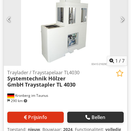
1
/
7
Traylader / Traystapelaar TL4030
Systemtechnik Hölzer
GmbH
Traystapler TL 4030
Kronberg im Taunus
290 km
Prijsinfo
Bellen
Toestand:
nieuw
, Bouwjaar:
2024
, Functionaliteit:
volledig