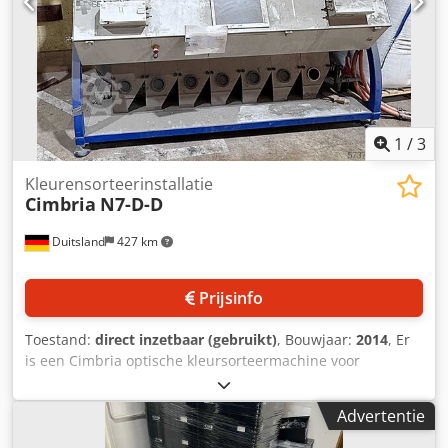
1
/
3
Kleurensorteerinstallatie
Cimbria
N7-D-D
Duitsland
427 km
Prijsinfo
Toestand:
direct inzetbaar (gebruikt)
, Bouwjaar:
2014
, Er
is een Cimbria optische kleursorteermachine voor
stortgoederen beschikbaar. Nominale doorvoercapaciteit:
ca. 7 t/u, goten: 7, sorteerbreedte: ca. 1200 mm, maximaal
Advertentie
aantal defectfamilies: 16, uitwerpprecisie: +/-0,5 mm,
nauwkeurigheid: boven 99%, invoerhoogte: ca. 2500 mm.