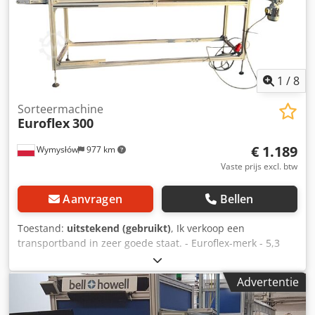
1
/
8
Sorteermachine
Euroflex
300
€ 1.189
Wymysłów
977 km
Vaste prijs excl. btw
Aanvragen
Bellen
Toestand:
uitstekend (gebruikt)
, Ik verkoop een
transportband in zeer goede staat. - Euroflex-merk - 5,3
m/minuut - Lengte 300cm - Breedte 50cm - Werkhoogte
85cm + 20cm verstelbare poten. Chodpfx Ahjvyllgekea -
Advertentie
400V voeding