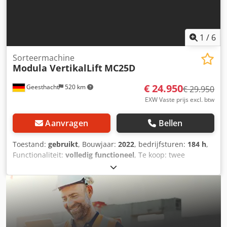
1
/
6
Sorteermachine
Modula VertikalLift
MC25D
€ 24.950
Geesthacht
520 km
€ 29.950
EXW Vaste prijs excl. btw
Aanvragen
Bellen
Toestand:
gebruikt
, Bouwjaar:
2022
, bedrijfsturen:
184 h
,
Functionaliteit:
volledig functioneel
, Te koop: twee
gebruikte Modula verticale liften, type MC25D, versie 1.4,
voor €24.950 per stuk (exclusief btw). Beide systemen zijn
volledig functioneel, zijn regelmatig onderhouden en
kunnen op afspraak worden geïnspecteerd tijdens de
bedrijfsvoering. Ideaal voor ruimtebesparende en
efficiënte opslag van kleine onderdelen,