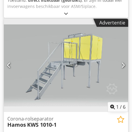
Toestand:
direct inzetbaar (gebruikt)
, Er zijn in totaal vier
invoerwagens beschikbaar voor ASM/Siplace.
Documentatie beschikbaar. Een bezoek ter plaatse is
mogelijk. Codpfxev I U H Aj Ahkeha
Advertentie
1
/
6
Corona-rolseparator
Hamos
KWS 1010-1