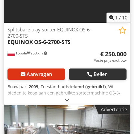
(0,03086 lb) max. 13,6 kg (30 lb)
1
/
10
Splitsbare tray-sorter EQUINOX OS-6-
2700-STS
EQUINOX
OS-6-2700-STS
€ 250.000
Topole
958 km
Vaste prijs excl. btw
Aanvragen
Bellen
Bouwjaar:
2009
, Toestand:
uitstekend (gebruikt)
, Wij
bieden te koop aan een gebruikte sorteermachine OS-6-
2700-STS van de fabrikant EQUINOX. Beschrijving van het
product Fabrikant: EQUINOX Type: OS-6-2700-STS
Advertentie
Bouwjaar: 2009 Serienummer: P.DWA.119 Totale afmeting
L: 33000 mm Cedpeixqbcofx Ahkjha Totale afmeting B:
4200 mm Totale afmeting H: 1850 mm Capaciteit van de
sorteermachine: 6000 stuks/uur Kenmerken: 2