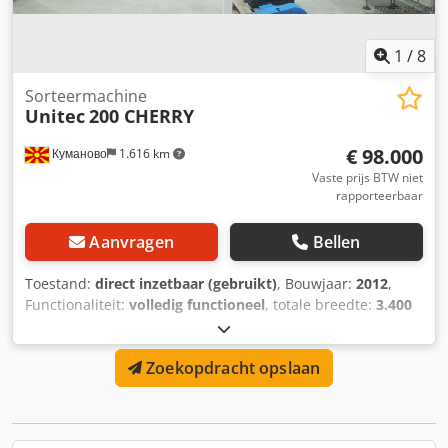
1
/
8
Sorteermachine
Unitec
200 CHERRY
€ 98.000
Куманово
1.616 km
Vaste prijs BTW niet
rapporteerbaar
Aanvragen
Bellen
Toestand:
direct inzetbaar (gebruikt)
, Bouwjaar:
2012
,
Functionaliteit:
volledig functioneel
, totale breedte:
3.400
mm
, totale lengte:
250 mm
, totale hoogte:
1.900 mm
,
Uitrusting:
documentatie / handleiding
, Unitec
Zoekopdracht opslaan
sorteersysteem, sorteert op grootte, ca. 1000 kg per uur
Chsdsxwmtcspfx Ahkja