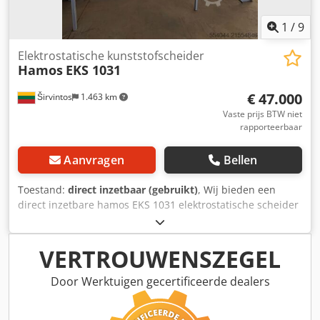
1
/
9
Elektrostatische kunststofscheider
Hamos
EKS 1031
€ 47.000
Širvintos
1.463 km
Vaste prijs BTW niet
rapporteerbaar
Aanvragen
Bellen
Toestand:
direct inzetbaar (gebruikt)
, Wij bieden een
direct inzetbare hamos EKS 1031 elektrostatische scheider
voor kunststoffen aan. Chodpeyv Hzaefx Ahksa Deze
machine is ontworpen voor efficiënte scheiding van
gemengde kunststofmaterialen met behulp van
VERTROUWENSZEGEL
elektrostatische technologie. Ideaal voor recycling- en
industriële verwerkingsdoeleinden. Toestand: direct
Door Werktuigen gecertificeerde dealers
inzetbaar Spanning: 400 V Frequentie: 50 Hz Type: EKS
1031-0 De machine verkeert in goede werkende staat.