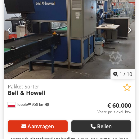
1
/
10
Pakket Sorter
Bell & Howell
€ 60.000
Topole
958 km
Vaste prijs excl. btw
Aanvragen
Bellen