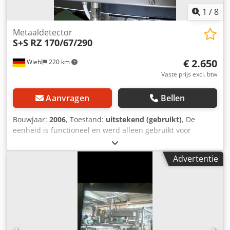
1
/
8
Metaaldetector
S+S
RZ 170/67/290
€ 2.650
Wiehl
220 km
Vaste prijs excl. btw
Aanvragen
Bellen
Bouwjaar:
2006
, Toestand:
uitstekend (gebruikt)
, De
eenheid is functioneel en werd alleen gebruikt voor
experimentele doeleinden. Chedpfx Ahjh Im Eqokoa
Trechter is inbegrepen
Advertentie