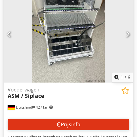
Afmetingen (L/B/H): ca. 3500 mm/1800 mm/2200 mm,
gewicht: ca. 1200 kg. Documentatie is aanwezig.
Bezichtiging ter plaatse is mogelijk. Chjdpfjxxl Nljx Ahkoa
1
/
6
Voederwagen
ASM / Siplace
Duitsland
427 km
Prijsinfo