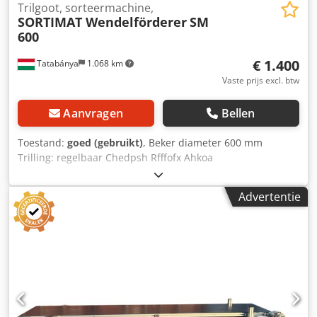
Trilgoot, sorteermachine,
SORTIMAT Wendelförderer
SM
600
€ 1.400
Tatabánya
1.068 km
Vaste prijs excl. btw
Aanvragen
Bellen
Toestand:
goed (gebruikt)
, Beker diameter 600 mm
Trilling: regelbaar Chedpsh Rfffofx Ahkoa
Advertentie