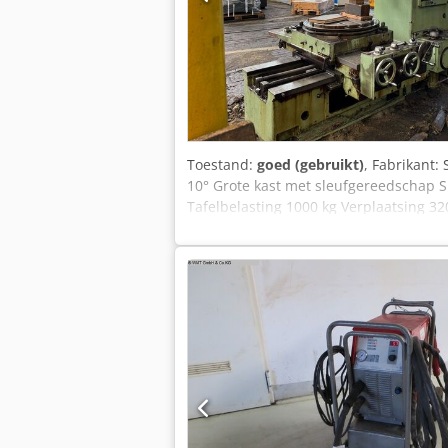
Toestand:
goed (gebruikt)
, Fabrikant:
10° Grote kast met sleufgereedschap S
Tafelbelasting 1000 kg Verplaatsing 
Afmetingen (geschat) Lengte 3000 mm 
weten en overtuiging samengesteld, en
ervan kan niet worden gegarandeerd. D
belangrijke informatie te lezen.