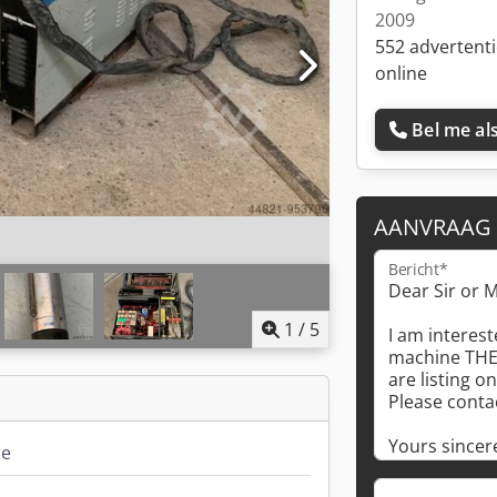
2009
552 advertent
online
Bel me als
AANVRAAG
Bericht*
1
/
5
ne