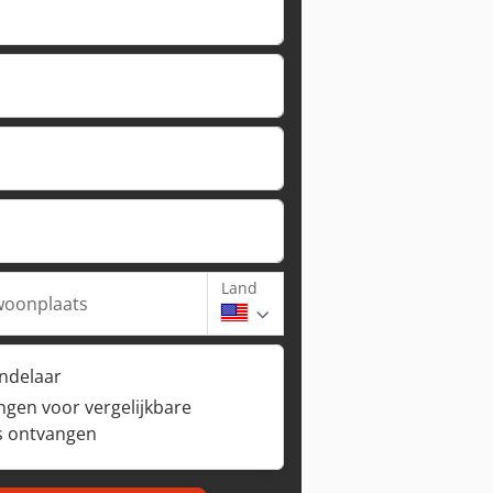
Land
woonplaats
andelaar
ngen voor vergelijkbare
s ontvangen