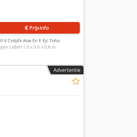
Prijsinfo
0 V Csdpfx Asw En E Ejc Toha
gen LxBxH 1,0 x 0,6 x 0,8 m
Advertentie