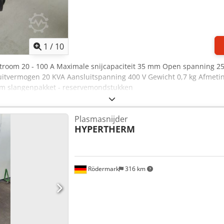
1
/
10
stroom 20 - 100 A Maximale snijcapaciteit 35 mm Open spanning 25
luitvermogen 20 KVA Aansluitspanning 400 V Gewicht 0,7 kg Afmetin
7 m slangenpakket - reservemondstukken
Plasmasnijder
HYPERTHERM
Rödermark
316 km