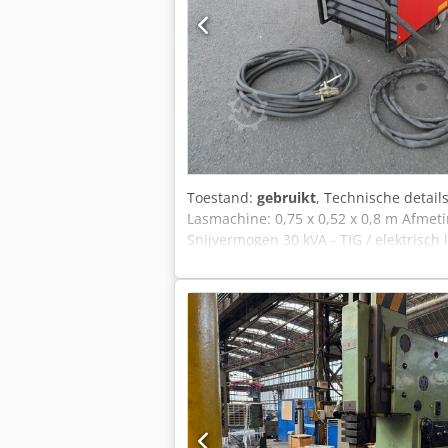
Toestand:
gebruikt
, Technische detai
Lasmachine: 0,75 x 0,52 x 0,8 m Afmeti
Snijvermogen 30 kVA - TIG / elektrisch
Zuigercompressor: merk Schneider type 
Compressordruk 10 bar - Vermogen max. 