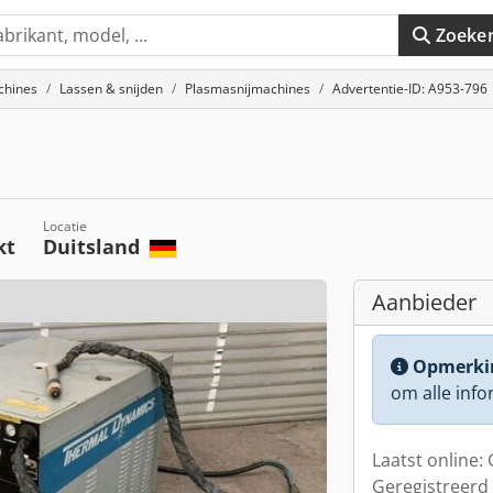
Zoeke
chines
Lassen & snijden
Plasmasnijmachines
Advertentie-ID: A953-796
Locatie
kt
Duitsland
Aanbieder
Opmerki
om alle info
Laatst online:
Geregistreerd 