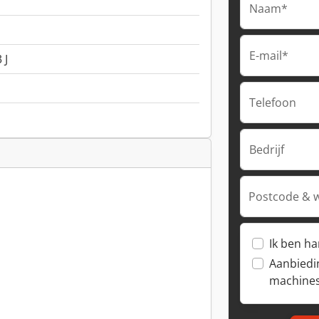
Naam*
E-mail*
 J
Telefoon
Bedrijf
Postcode & 
Ik ben h
Aanbiedi
machine