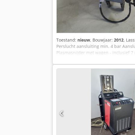
Toestand:
nieuw
, Bouwjaar:
2012
, Las
Perslucht aansluiting min. 4 bar Aans
Plasmasnijder met wagen - inclusief 