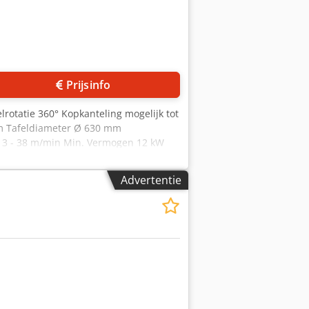
Prijsinfo
otatie 360° Kopkanteling mogelijk tot
orm Tafeldiameter Ø 630 mm
 3 - 38 m/min Min. Vermogen 12 kW
rmatie op deze pagina is naar beste
trouw verstrekt, maar de juistheid
Advertentie
bepalingen. Wij raden u aan alle