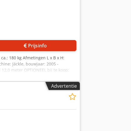
Prijsinfo
a.: 180 kg Afmetingen L x B x H:
hine: Jäckle, bouwjaar: 2005 -
el 12,0 meter OPTIONEEL bij te koop:
 Volumestroom 616 liter/min. -
- Verrijdbaar op twee wielen *
Advertentie