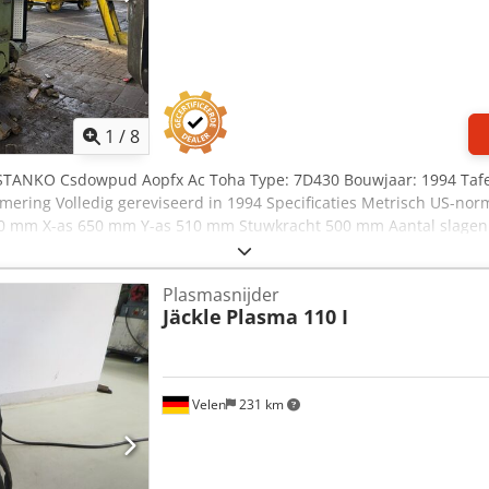
1
/
8
 STANKO Csdowpud Aopfx Ac Toha Type: 7D430 Bouwjaar: 1994 Tafelr
mering Volledig gereviseerd in 1994 Specificaties Metrisch US-n
320 mm X-as 650 mm Y-as 510 mm Stuwkracht 500 mm Aantal slagen
Breedte 2200 mm Hoogte 3000 mm Gewicht 6150 kg Let op: De info
 waar mogelijk door de fabrikant. Deze informatie wordt te goeder 
Plasmasnijder
eze informatie vormt dan ook geen representatie of contractuele 
Jäckle
Plasma 110 I
Velen
231 km