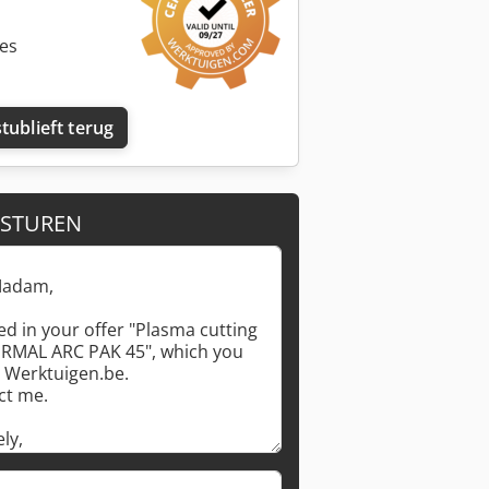
ies
tublieft terug
 STUREN