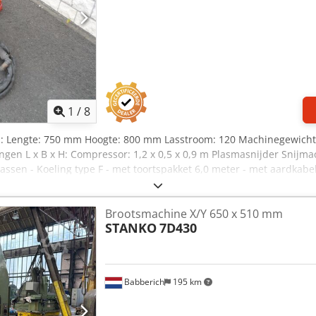
1
/
8
ls: Lengte: 750 mm Hoogte: 800 mm Lasstroom: 120 Machinegewicht c
ngen L x B x H: Compressor: 1,2 x 0,5 x 0,9 m Plasmasnijder Snijmac
 lassen - Koeling type F - met toortspakket 6,0 meter - met aardkab
Universal 650-60D, bouwjaar: 1993 - Vulcapaciteit 500 liter/min. -
4 kW Chsdpju R A Dljfx Ac Tea - incl. persluchtslang ca. 4 meter 
Brootsmachine X/Y 650 x 510 mm
STANKO
7D430
Babberich
195 km