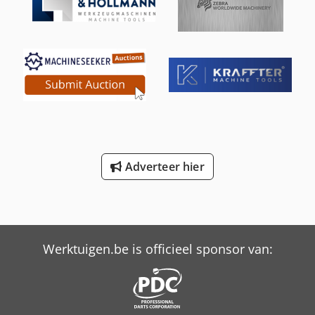
280162, 299259, 283492, 283072, 282867, 282644, 282663,
282868, 283071, 283072 2 snelspanhendels voor veilige en
snelle bevestiging van de persgereedschappen
Adverteer hier
Werktuigen.be is officieel sponsor van: