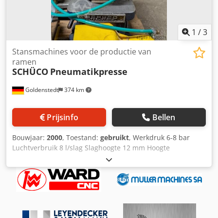
1
/
3
Stansmachines voor de productie van
ramen
SCHÜCO
Pneumatikpresse
Goldenstedt
374 km
Prijsinfo
Bellen
Bouwjaar:
2000
, Toestand:
gebruikt
, Werkdruk 6-8 bar
Luchtverbruik 8 l/slag Slaghoogte 12 mm Hoogte
opnameopening 134 mm Dcsdpfx Anewva Rbogsk Aantal
slagen 400 slagen/min Ponskracht max. 3500 kp
Machinegewicht ca. 80 kg Schüco pneumatische pers voor
Schüco ponsgereedschappen Art. nr. Schüco: 290 124
Inclusief bedieningshandleiding Inclusief diverse
persgereedschappen! Gereedschapsnummers: 283073,