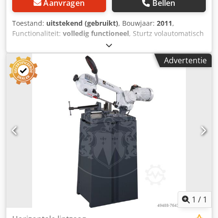
Aanvragen
Bellen
Toestand:
uitstekend (gebruikt)
, Bouwjaar:
2011
,
Functionaliteit:
volledig functioneel
, Sturtz volautomatisch
lasapparaat (2 machines x 4 koppen) en dubbelkops
hoekreinigingslijn - 1 x lasapparaat VSM40/26 - 1 x
Advertentie
lasapparaat VSM30/26 Cjdpfjvkdubex Ac Iorf - 1 x handling
met verticaal transportsysteem - 1 x kanteltafel - 1 x 2-kops
hoekreiniger met boorkoppen - 1 x uitvoertafel aangepast
voor Rehau Brillant/Euro70, Synego en Geneo de lijn is nog
in productie, kan worden geïnspecteerd in werkende staat
volledig functioneel, zeer goede staat
1
/
1