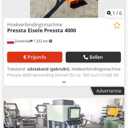
1
/
6
Hoekverbindingsmachine
Pressta Eisele
Pressta 4000
Zambrów
1.252 km
Prijsinfo
Bellen
Toestand:
uitstekend (gebruikt)
, Hoekverbindingsmachine
Pressta 4000 verzending binnen EU ca. 350 euro Crodjl Skl
Depfx Ac Isf
Advertentie