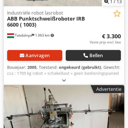
1
/
13
Industriële robot lasrobot
ABB Punktschweißroboter
IRB
6600 ( 1003)
€ 3.300
Tatabánya
1.063 km
Vaste prijs excl. btw
Aanvragen
Bellen
Bouwjaar:
2005
, Toestand:
ongekeurd (gebruikt)
, Gewicht:
cca : 1700 kg robot + schakelkast + geen bedieningspaneel
+ aansluitkabels Gebruikte, niet geteste robot met het
bedieningspaneel en de kabels. Geen technische
Advertentie
tegenhanger. Niet getest. Credogu U Ilepfx Ac Iof