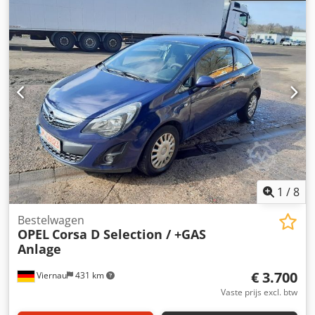
1
/
8
Bestelwagen
OPEL
Corsa D Selection / +GAS
Anlage
€ 3.700
Viernau
431 km
Vaste prijs excl. btw