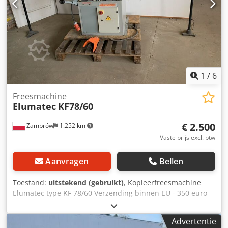
1
/
6
Freesmachine
Elumatec
KF78/60
€ 2.500
Zambrów
1.252 km
Vaste prijs excl. btw
Aanvragen
Bellen
Toestand:
uitstekend (gebruikt)
, Kopieerfreesmachine
Elumatec type KF 78/60 Verzending binnen EU - 350 euro
Csdpfx Aevi R Avoc Iorf
Advertentie