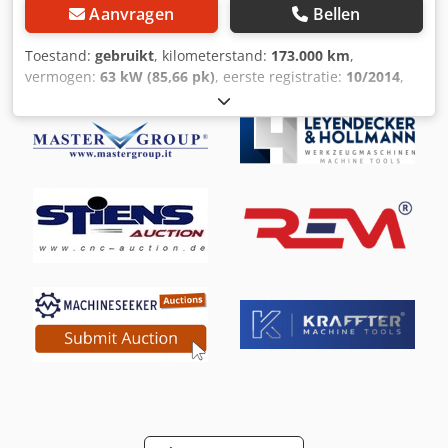
Aanvragen
Bellen
Toestand:
gebruikt
, kilometerstand:
173.000 km
,
vermogen:
63 kW (85,66 pk)
, eerste registratie:
10/2014
,
brandstoftype:
gas
, CO₂-emissies:
168 g/km
,
brandstofverbruik (stadsverkeer):
9,3 l/100 km
,
brandstofverbruik (buiten de stad):
5,8 l/100 km
,
brandstofverbruik (gecombineerd):
7,1 l/100 km
, kleur:
blauw
, soort overbrenging:
mechanisch
, aantal
zitplaatsen:
5
, Uitrusting:
ABS, airconditioning, centrale
vergrendeling, elektronisch stabiliteitsprogramma (ESP)
,
Speciale uitrusting: Audio bediening op het stuurwiel,
rijassistentiesysteem: hellingassistent (HSA, Hill Start
Assist), rubberen vloermatten, parkeersensoren,
voorbereiding voor mobiele telefoon met Bluetooth-
interface Csdpfx Acjmid Hps Isrf Overige uitrusting:
Bijrijdersairbag uitschakelbaar, airbags voor bestuurder
en bijrijder, elektrisch verstelbare buitenspiegels,
buitenspiegels in carrosseriekleur, remassistent,
toerenteller, ecoFLEX-pakket, elektronische
remkrachtverdeling (EBD), elektronische tractiecontrole,