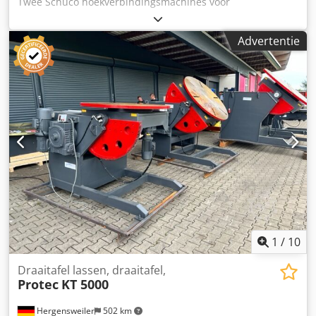
Twee Schüco hoekverbindingsmachines voor
mogelijkheid om een rek/dak te verwijderen en te
raamproductie zijn beschikbaar. 1) Schüco CC 120 A,
installeren (dak is optioneel). ✅ Elektrische hoogteregeling
bouwjaar: 2008, max. profielhoogte: 120mm, max.
van de oprijplaat: De soepele elektrohydraulische
Advertentie
ponshoogte: 105mm, min. interne frameafmetingen X/Y:
aandrijving maakt gebruik van een krachtige pomp. De
400mm/400mm, machinedimensies X/Y/Z: ca.
pomp werkt op 230V en kan daarom via een conventioneel
1450mm/1500mm/1000mm, gewicht: ca. 700kg. 2)
stopcontact worden bediend. ✅ Tweezijdige handpomp:
Hoekverbindingsmachine Schüco, bouwjaar: 1997,
Hydraulische pomp voor hoogteverstelling bij gebrek aan
nominale druk: 0,7MPa, luchtverbruik: 100l/hoek, gewicht:
toegang tot de elektrohydraulische voeding - dubbel
ca. 650kg. Een bezichtiging ter plaatse is mogelijk. Credpfx
heffen. Dit is een uitstekende oplossing voor werken in alle
Aowwlk Asc Isf
omstandigheden. ⭐️ We bieden de volgende varianten:⭐️ -
Laadbrugbreedtes in 1900 - 2000 cm, 2150 cm en 2500 cm
PREMIUM. - Mobiele oprijplaten in de tonnages 10 ton, 15
ton en 20 ton en 25 ton PREMIUM. - Dikte van de
oprijplaten 3 - 5 cm. - Kleuren: rood, blauw en zwart. -
Mobiele oprijplaat met zeil.
1
/
10
Draaitafel lassen, draaitafel,
Protec
KT 5000
Hergensweiler
502 km