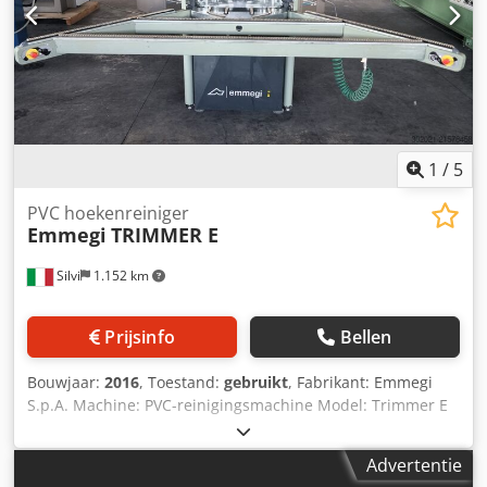
1
/
5
PVC hoekenreiniger
Emmegi
TRIMMER E
Silvi
1.152 km
Prijsinfo
Bellen
Bouwjaar:
2016
, Toestand:
gebruikt
, Fabrikant: Emmegi
S.p.A. Machine: PVC-reinigingsmachine Model: Trimmer E
Bouwjaar: 2016 CNC-machine voor het reinigen van
hoeken van PVC-kozijnen, met 3 geïnterpoleerde assen en
Advertentie
een automatische cyclus. Uitgerust met een zaagblad met