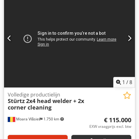
een diameter van 300 mm, waarmee dankzij verschillende
bewerkingsprogramma’s de buitenhoek van diverse
profielen gereinigd kan worden. Gewicht: 600 kg
Luchtdruk: 6 – 7 bar Motor: E48 63/2 Toerental: 2850 1/min
Vermogen: 3,5 kW Stroom: 6 A Voeding: 400/3 V Frequentie:
50 Hz Crjdpfsywu A Ijx Ac Isf
1
/
8
Volledige productielijn
Stürtz
2x4 head welder + 2x
corner cleaning
€ 115.000
Moara Vlăsiei
1.750 km
EXW vraagprijs excl. btw