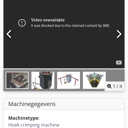
1
/
4
Machinegegevens
Machinetype:
Hoek crimping machine