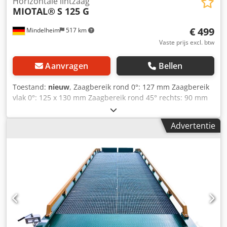
Horizontale lintzaag
MIOTAL®
S 125 G
€ 499
Mindelheim
517 km
Vaste prijs excl. btw
Aanvragen
Bellen
Toestand:
nieuw
, Zaagbereik rond 0°: 127 mm Zaagbereik
vlak 0°: 125 x 130 mm Zaagbereik rond 45° rechts: 90 mm
Zaagbereik vierkant 45° rechts: 90 x 90 mm Zaagbereik
rond 60° rechts: 45 mm Zaagbereik vierkant 60° rechts: 45
Advertentie
x 45 mm Schroefbank opening: 130 mm Afmeting
zaagband: 1440 x 13 x 0,65 mm Zaagsnelheid: 60 m / min
Motorvermogen: 0,55 kW Spanning: 230 V Gewicht ca.: 25
kg Kenmerken: - Zaagbeugel tot 60° zwenkbaar - Ideaal
voor het zagen van buizen, profielmateriaal en massief
materiaal van RVS, ijzer enz. - Stabiele zaagarm voor
trillingsarm werken - Geluidsarm dankzij de stabiele
constructie - Uitschakeling na einde zaagsnede via micro-
eindschakelaar - Snelspan-schroefbank voor eenvoudig en
snel klemmen van het werkstuk - Precieze, verstelbare