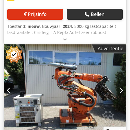
Prijsinfo
Bellen
Toestand:
nieuw
, Bouwjaar:
2024
, 5000 kg lastcapaciteit
lasdraaitafel, Crsdeig T A Repfx Ac Ief zeer robuust
Toerental traploos regelbaar van 0,05 tot 0,7 rpm Diameter
draaitafel 1500mm Helling tot 135° Hoogte horizontaal
Advertentie
1660 mm, gekanteld naar het midden 1440 mm Lengte 2,4
m x breedte 1,48 m met afstandsbediening