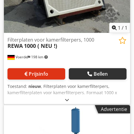
leasen of kopen? Neem gerust contact met ons op, wij
helpen u graag verder. Dedpowqzibefx Ankskr
1
/
1
Filterplaten voor kamerfilterpers, 1000
REWA
1000 ( NEU !)
Voerde
198 km
Prijsinfo
Bellen
Toestand:
nieuw
, Filterplaten voor kamerfilterpers,
kamerfilterplaten voor kamerfilterpers. Formaat 1000 x
1000, ( Nieuw ! ) Djdpfxed Ezfqo Ankjkr Kamerfilterplaat
van polypropyleen Gemaakt van kunststof, filterplaat wordt
Advertentie
gekenmerkt door uitstekende chemische weerstand en
eenvoudige bediening, vanwege zijn lage gewicht, Korte
levertijd ! (Voorbeeld foto) We hebben altijd goede
tweedehands en nieuwe kamfilterplaten uit voorraad