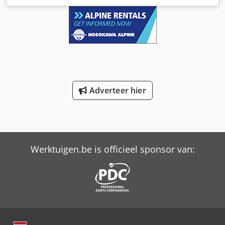
400 V, 50 Hz, 1500 rpm, externe ventilator : Andere
accessoires: FU inverter ... Dsdpfjd E S Sfex Ankokr
Adverteer hier
Werktuigen.be is officieel sponsor van: