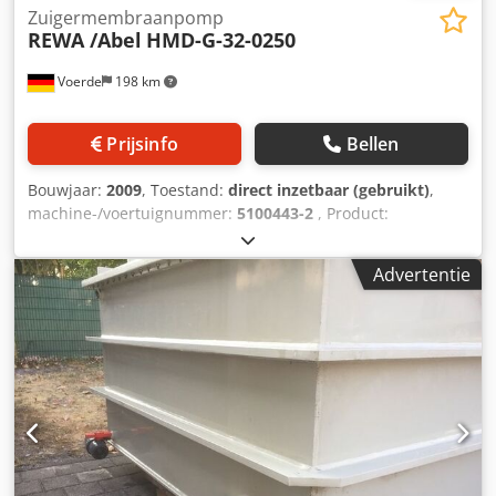
Zuigermembraanpomp
REWA /Abel
HMD-G-32-0250
Voerde
198 km
Prijsinfo
Bellen
Bouwjaar:
2009
, Toestand:
direct inzetbaar (gebruikt)
,
machine-/voertuignummer:
5100443-2
, Product:
Zuigermembraanpomp, vulpomp, gebruikt Type: Abel
HMD-G-32-0250 Bouwjaar: 2009 Vermogen: max. 25 m³/h
Advertentie
Druk: 15 bar Machinenummer: 5100443-2 Lengte: 3300
mm Uitvoering: zuurbestendig, FU-gestuurd Dksdpod Ey
Saofx Anksr