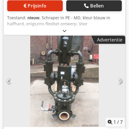
Prijsinfo
Bellen
Toestand:
nieuw
, Schraper in PE - MD, kleur blauw in
halfhard, enigszins flexibel ontwerp. Voor
procesengineering op het gebied van filterpersen. om de
filtercake te verwijderen. Lengte: 410 mm Greeplengte: 210
Advertentie
mm Dkedpfx Asd Ey Rwjnkor Breedte 125 mm
1
/
7