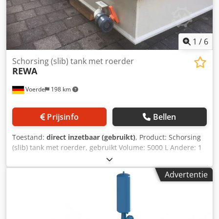
1
/
6
Schorsing (slib) tank met roerder
REWA
Voerde
198 km
Prijsinfo
Bellen
Toestand:
direct inzetbaar (gebruikt)
, Product: Schorsing
(slib) tank met roerder, gebruikt Volume: 5000 L Andere: 1
zaal, 2 stirrers Afmetingen: LxBxH 2500 x 2100 x 1300 mm
Djdpfed Ezicjx Ankokr
Advertentie