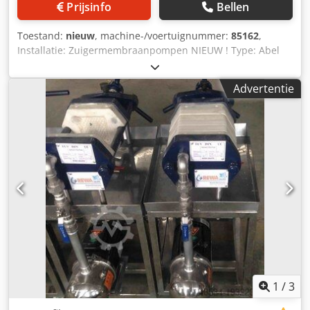
Prijsinfo
Bellen
Toestand:
nieuw
, machine-/voertuignummer:
85162
,
Installatie: Zuigermembraanpompen NIEUW ! Type: Abel
CM-G-C262 Dodpfx Ansd E S Scskekr Vermogen: 10 m³/h
Druk: 15 bar Motor: 5,5 KW, 400 V, 50 Hz, 1500 rpm,
Advertentie
externe ventilator : Andere accessoires: FU inverter ...
1
/
3