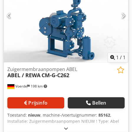
1
/
1
Zuigermembraanpompen ABEL
ABEL / REWA
CM-G-C262
Voerde
198 km
Prijsinfo
Bellen
Toestand:
nieuw
, machine-/voertuignummer:
85162
,
Installatie: Zuigermembraanpompen NIEUW ! Type: Abel
CM-G-C262 Vermogen: 10 m³/h Druk: 15 bar Dksdpfsd E S