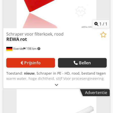
1
/
1
Schraper voor filterkoek, rood
REWA
rot
Voerde
198 km
Prijsinfo
Bellen
Toestand:
nieuw
, Schraper in PE - HD, rood, bestand tegen
warm water, hoge dichtheid, stijf Voor procesengineering
op het gebied van filterpersen. om de filtercake te
verwijderen. Lengte: 410 mm Greeplengte: 210 mm
Advertentie
Breedte 125 mm Dkodpfx Ansd Eygpskor