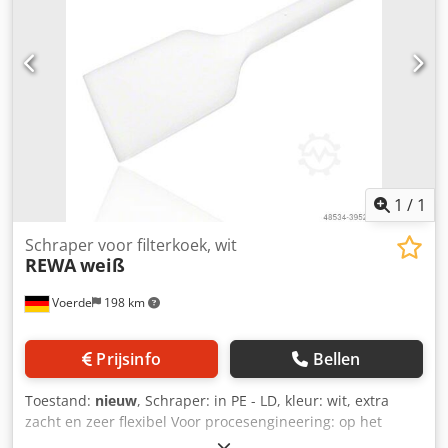
1
/
1
Schraper voor filterkoek, wit
REWA
weiß
Voerde
198 km
Prijsinfo
Bellen
Toestand:
nieuw
, Schraper: in PE - LD, kleur: wit, extra
zacht en zeer flexibel Voor procesengineering: op het
gebied van filterpersen. om de filtercake te verwijderen.