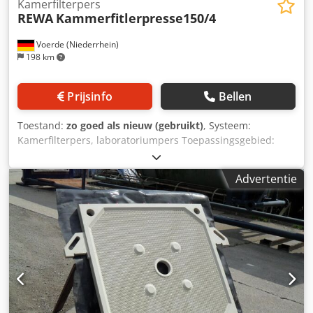
Kamerfilterpers
REWA
Kammerfitlerpresse150/4
Voerde (Niederrhein)
198 km
Prijsinfo
Bellen
Toestand:
zo goed als nieuw (gebruikt)
, Systeem:
Kamerfilterpers, laboratoriumpers Toepassingsgebied:
Kamerfilterpers, pilotinstallatie Uitvoering: Zijgeleiding
Type: REWA Formaat filterplaat: 150x150 mm Aantal platen:
Advertentie
4 + 1/2 kop- en eindplaten Filterplaten: PP Koekdikte: 15
mm Filterdoeken: Optioneel verkrijgbaar, afhankelijk van
het medium Uitloop: Open Filteroppervlak: ca. 0,2 m²
Perscapaciteit: ca. dm³ Plaattransport: Handmatig
Pomptechnologie: Inbegrepen - optioneel Kopen of huren:
Bezichtiging van de systemen op afspraak in onze fabriek.
Staat: Demonstratiesysteem, zo goed als nieuw Gewicht:
ca. 70 kg Lengte: ca. 70 cm Breedte: ca. 40 cm Hoogte: met
frame + pomp ca. 85 cm Overig: Wilt u dit systeem huren,