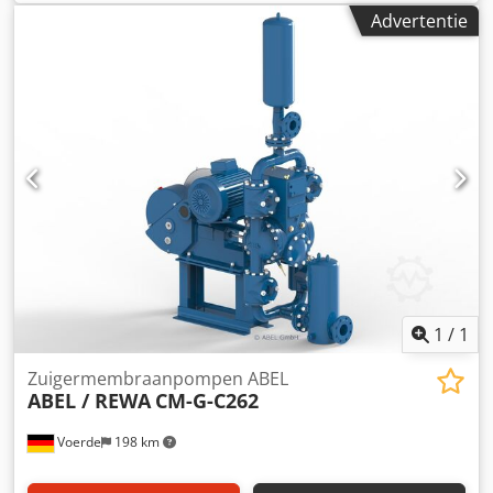
Hbsx Anksr Motor: 5,5 KW, 400 V, 50 Hz, 1500 rpm, externe
Advertentie
ventilator : Andere accessoires: FU inverter ...
1
/
1
Zuigermembraanpompen ABEL
ABEL / REWA
CM-G-C262
Voerde
198 km