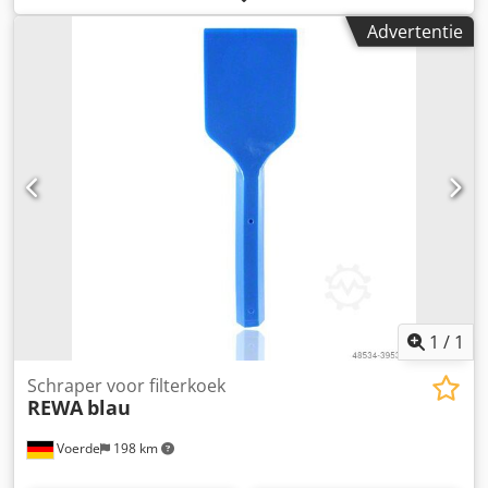
Lengte: 410 mm Dodpfxjd Eykze Ankekr Greeplengte: 210
Advertentie
mm Breedte: 125 mm
1
/
1
Schraper voor filterkoek
REWA
blau
Voerde
198 km