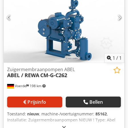
Gladbeck, voor uw kamerfilterpers in alle maten. U bent
welkom om ons om uw vereisten te vragen.
1
/
1
Zuigermembraanpompen ABEL
ABEL / REWA
CM-G-C262
Voerde
198 km
Prijsinfo
Bellen
Toestand:
nieuw
, machine-/voertuignummer:
85162
,
Installatie: Zuigermembraanpompen NIEUW ! Type: Abel
CM-G-C262 Vermogen: 10 m³/h Druk: 15 bar Motor: 5,5 KW,