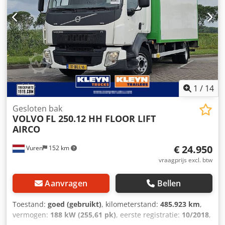
1
/
14
Gesloten bak
VOLVO
FL 250.12 HH FLOOR LIFT
AIRCO
€ 24.950
Vuren
152 km
vraagprijs excl. btw
Aanvragen
Bellen
Toestand:
goed (gebruikt)
, kilometerstand:
485.923 km
,
vermogen:
188 kW (255,61 pk)
, eerste registratie:
10/2018
,