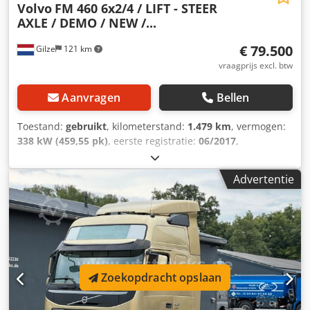
Volvo
FM 460 6x2/4 / LIFT - STEER
AXLE / DEMO / NEW /...
€ 79.500
Gilze
121 km
vraagprijs excl. btw
Aanvragen
Bellen
Toestand:
gebruikt
, kilometerstand:
1.479 km
, vermogen:
338 kW (459,55 pk)
, eerste registratie:
06/2017
,
brandstoftype:
diesel
, bandenmaten:
385/55R22.5
,
asconfiguratie:
6x2
, wielbasis:
3.900 mm
, brandstof:
Advertentie
diesel
, remmen:
motorrem
, kleur:
wit
, soort overbrenging:
automatisch
, emissieklasse:
Euro 6
, ophanging:
lucht
,
Bouwjaar:
2017
, Uitrusting:
ABS, AdBlue, airconditioning,
bekrachtigde besturing, centrale vergrendeling, cruise
control, differentieelslot, elektrische raamverstelling,
koelkast, rijstrookassistent, spoiler, standkachel,
stoelverwarming, tractieregeling
, = Verdere opties en
Zoekopdracht opslaan
accessoires = - Adaptieve cruise control - Dakspoiler -
Elektrische stuurbekrachtiging - Centrale vergrendeling