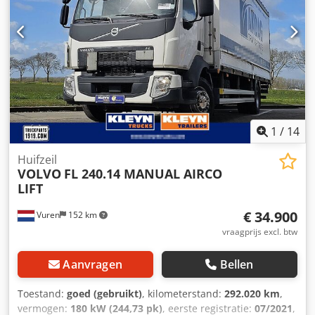
PAKKET - koelkast - glazen dak - assistentiepakket tot
februari 2026 Crjdpeyudu Tjfx Ap Eef
1
/
14
Huifzeil
VOLVO
FL 240.14 MANUAL AIRCO
LIFT
€ 34.900
Vuren
152 km
vraagprijs excl. btw
Aanvragen
Bellen
Toestand:
goed (gebruikt)
, kilometerstand:
292.020 km
,
vermogen:
180 kW (244,73 pk)
, eerste registratie:
07/2021
,