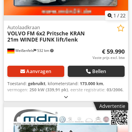
1
/
22
Autolaadkraan
VOLVO
FM 6x2 Pritsche KRAN
21m WINDE FUNK lift/lenk
€ 59.990
Weißenfels
532 km
Vaste prijs excl. btw
Aanvragen
Bellen
Toestand:
gebruikt
, kilometerstand:
173.000 km
,
vermogen:
250 kW (339,91 pk)
, eerste registratie:
03/2006
,
brandstoftype:
diesel
, totaalgewicht:
26.000 kg
,
asconfiguratie:
3 assen
, kleur:
wit
, soort overbrenging:
Advertentie
automatisch
, emissieklasse:
Euro 3
, laadruimte lengte:
5.200 mm
, Uitrusting:
ABS, airconditioning, elektronisch
stabiliteitsprogramma (ESP), kraan
, Int.-nr.: 073 goed
onderhouden VOLVO FM 6x2 met HIAB-kraan * VOLVO * FM