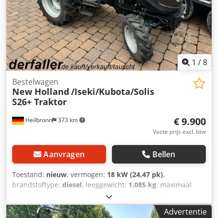
NUTZFAHRZEUGE GMBH Wij spreken: Duits, Engels,
Spaans, Pools, Oekraïens, Russisch, Bulgaars.
1
/
8
Bestelwagen
New Holland
/Iseki/Kubota/Solis
S26+ Traktor
€ 9.900
Heilbronn
373 km
Vaste prijs excl. btw
Aanvragen
Bellen
Toestand:
nieuw
, vermogen:
18 kW (24,47 pk)
,
brandstoftype:
diesel
, leeggewicht:
1.085 kg
, maximaal
laadgewicht:
565 kg
, totaalgewicht:
1.650 kg
, kleur:
blauw
,
soort overbrenging:
mechanisch
, ophanging:
overig
,
Advertentie
aantal zitplaatsen:
1
, totale lengte:
2.760 mm
, Uitrusting: