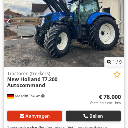
1
/
9
Tractoren (trekkers)
New Holland
T7.200
Autocommand
€ 78.000
Kassel
364 km
Vaste prijs excl. btw
Aanvragen
Bellen
Toestand:
gebruikt
, Bouwjaar:
2015
, voorbandmaat: