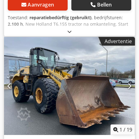
Aanvragen
Bellen
Toestand:
reparatiebedürftig (gebruikt)
, bedrijfsturen:
2.100 h
, New Holland T6.155 tractor na omkanteling. Start
en rijdt, 2100 uur. Cjdpfx Ajyl S S Uop Hoha
Advertentie
1
/
19