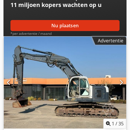
11 miljoen kopers
wachten op u
weer bereikbaar! Chedpfx Aezp Sy Eep Hoa
Nu plaatsen
*per advertentie / maand
Advertentie
1
/
35