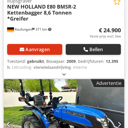
Rupsgraver
NEW HOLLAND
E80 BMSR-2
Kettenbagger 8,6 Tonnen
*Greifer
€ 24.900
Kaufungen
371 km
Vaste prijs excl. btw
Aanvragen
Bellen
Toestand:
gebruikt
, Bouwjaar:
2009
, bedrijfsturen:
12.395
h
, Uitrusting:
vierwielaandrijving
, Interne
voertuignummer: G400017 Per direct beschikbaar op ons
terrein in Kaufungen. Meer informatie bij: * Golec
Advertentie
Nutzfahrzeuge GmbH (Duits, Engels, Bulgaars, Russisch) *
Viktoria Sologubova (Pools, Russisch, Oekraïens, Engels)
Bedrijfsuren: 12.395 Airconditioning Lehnhoff MS08
snelwissel Gewicht: 8.590 kg Schuifblad Isuzu motor
Csdpoyvm Awjfx Ap Hsha Dieplepel 400 mm snijrand
Dieplepel 900 mm snijrand Grijper 600 mm Wijzigingen
voorbehouden. Wij nemen uw gebruikte voertuig graag in
ruil. Financiering direct bij ons mogelijk. GOLEC