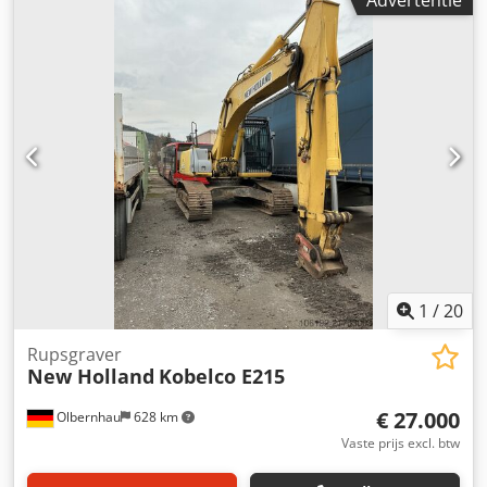
Advertentie
1
/
20
Rupsgraver
New Holland
Kobelco E215
€ 27.000
Olbernhau
628 km
Vaste prijs excl. btw