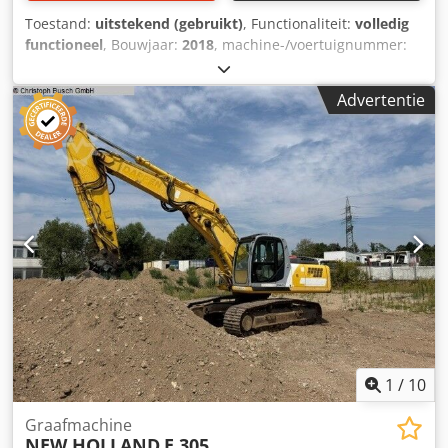
Toestand:
uitstekend (gebruikt)
, Functionaliteit:
volledig
functioneel
, Bouwjaar:
2018
, machine-/voertuignummer:
T7-165S
, Gloednieuw Holland T7.165S-modellen Type
Landbouwtrekker Jaar 2018 Perfecte staat Vermogen 165
Advertentie
pk Nummer RM 4 RM Aantal uren 4300 h
Versnellingsbaktype Semi-automatische versnellingsbak
Naam van de uitzending AANBEVOLEN BEREIK
Airconditioning Ja AV-apparatuur Relatie PdF AV-
apparatuur Voorste ophangbrug Ja Hangende cabine Ja
Aantal distributeurs 4 dist. Frontafmetingen 540/65R28
Achtermaat 650/65R38 Chodpjwq A Apefx Ap Hsa Voorste
slijtage (%) 70% slijtage Slijtage achter (%) 70% slijtage (AR)
1
/
10
Graafmachine
NEW HOLLAND
E 305