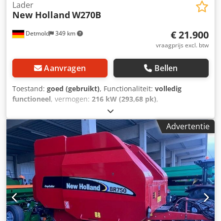
Lader
New Holland
W270B
€ 21.900
Detmold
349 km
vraagprijs excl. btw
Aanvragen
Bellen
Toestand:
goed (gebruikt)
, Functionaliteit:
volledig
functioneel
, vermogen:
216 kW (293,68 pk)
,
brandstoftype:
diesel
, totaalgewicht:
24.000 kg
, Bouwjaar:
2008
, bedrijfsturen:
9.800 h
, Uitrusting:
cabine,
Advertentie
vierwielaandrijving
, New Holland W270B wiellader,
bouwjaar 2008 met ca. 9.800 bedrijfsuren, in nette staat,
direct inzetbaar, toegestane totaalgewicht 24.000 kg,
transport en levering mogelijk, locatie bij Lübeck,
bezichtiging op ieder moment mogelijk. Cedezbuqlopfx Ap
Hoha