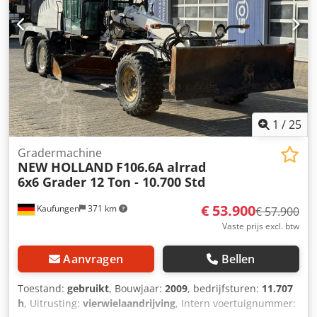
1
/
25
Gradermachine
NEW HOLLAND
F106.6A alrrad
6x6 Grader 12 Ton - 10.700 Std
€ 53.900
Kaufungen
371 km
€ 57.900
Vaste prijs excl. btw
Aanvragen
Bellen
Toestand:
gebruikt
, Bouwjaar:
2009
, bedrijfsturen:
11.707
h
, Uitrusting:
vierwielaandrijving
, Intern voertuignummer: