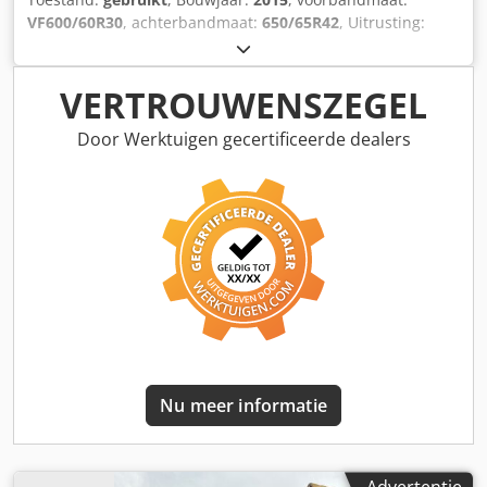
VF600/60R30
, achterbandmaat:
650/65R42
, Uitrusting:
luchtdrukrem, voorlader, voorste aftakas
, Voorlader Alö
Quicke, Michelin-bereifing Cedpfxstncb Is Ap Hjha
VERTROUWENSZEGEL
Door Werktuigen gecertificeerde dealers
Nu meer informatie