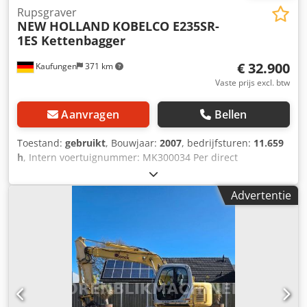
Rupsgraver
NEW HOLLAND
KOBELCO E235SR-
1ES Kettenbagger
€ 32.900
Kaufungen
371 km
Vaste prijs excl. btw
Aanvragen
Bellen
Toestand:
gebruikt
, Bouwjaar:
2007
, bedrijfsturen:
11.659
h
, Intern voertuignummer: MK300034 Per direct
beschikbaar op ons terrein in Kaufungen Meer informatie:
* Golec Nutzfahrzeuge GmbH (Duits, Engels, Bulgaars,
Advertentie
Russisch) * Viktoria Sologubova (Pools, Russisch,
Oekraïens, Engels) Wijzigingen en fouten voorbehouden
Wij nemen uw gebruikte voertuig graag in ruil aan.
Chodpfjyzk Iuex Ap Hsa Financiering direct bij ons in huis
mogelijk. GOLEC NUTZFAHRZEUGE GMBH Wij spreken:
Duits, Engels, Spaans, Pools, Oekraïens, Russisch,
Bulgaars.