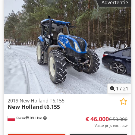
Advertentie
1
/
21
2019 New Holland T6.155
New Holland
t6.155
€ 46.000
Karsin
991 km
€ 50.000
Vaste prijs excl. btw