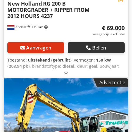
New Holland
RG 200 B
MOTORGRADER + RIPPER FROM
2012 HOURS 4237
€ 69.000
Andelst
179 km
vraagprijs excl. btw
Aanvragen
Bellen
Toestand:
uitstekend (gebruikt)
, vermogen:
150 kW
(203,94 pk)
, brandstoftype:
diesel
, kleur:
geel
, Bouwjaar:
2012
, bedrijfsturen:
4.237 h
, Bouwjaar: 2012 Aandrijving:
Wiel Aantal cilinders: 6 Leeggewicht: 17.000 kg Chsdpfow
Advertentie
Hqb Sox Ap Hoa Werkbreedte: 427 cm Technische staat:
zeer goed Optische staat: zeer goed NEW HOLLAND RG 200
B MOTORGRADER + RIPPER Bouwjaar: 2012 Urenstand:
4.237 Aandrijving: 6x4 Motor: 6-cilinder turbodiesel
Nettovermogen: 200 pk (150 kW) bij 2.200 tpm
Bedrijfsgewicht: 16.000 kg Bladlengte: 4,27 m Max.
bladlifting: 450 mm boven maaiveld Max. bladval: 725 mm
onder maaiveld Hydraulisch debiet: 130 l/min Transmissie: