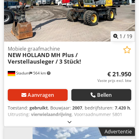
Volautomatische powershift, 6 vooruit / 3 achteruit
Draaicirkel: 7,4 m Rijsnelheid (vooruit/achteruit): 45 km/u /
30 km/u Volg ons op Instagram, Facebook en TikTok voor
video's van onze trucks en machines te koop. WIJ SPREKEN
DUITS WE SPEAK ENGLISH HABLAMOS ESPAÑOL
1
/
19
Mobiele graafmachine
NEW HOLLAND
MH Plus /
Verstellausleger / 3 Stück!
€ 21.950
Stadum
564 km
Vaste prijs excl. btw
Aanvragen
Bellen
Toestand:
gebruikt
, Bouwjaar:
2007
, bedrijfsturen:
7.420 h
,
Uitrusting:
vierwielaandrijving
, Voorraadnummer 5801
New Holland MH Plus mobiele graafmachine met
verstelbare giek ----* Fabrikant: New Holland * Type: MH
Advertentie
Plus * Bouwjaar: 2007 * Kleur: Geel * Gesloten cabine *