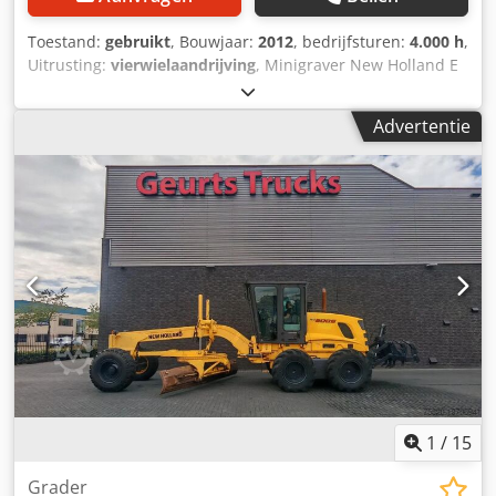
voorbehouden! Cedpfxewtqmze Ap Hsha
Toestand:
gebruikt
, Bouwjaar:
2012
, bedrijfsturen:
4.000 h
,
Uitrusting:
vierwielaandrijving
, Minigraver New Holland E
50 B SR. Cjdpfx Ajup R Uusp Hoha * Bedrijfsgewicht: 4945
kg * Airconditioning * Bouwjaar: 2012 * Draaiuren: 4000 *
Advertentie
Machine verkeert in zeer goede staat * Direct inzetbaar
1
/
15
Grader