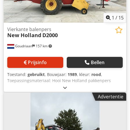
1
/
15
Vierkante balenpers
New Holland
D2000
Goudriaan
157 km
Prijsinfo
Bellen
Toestand:
gebruikt
, Bouwjaar:
1989
, kleur:
rood
,
Toepassingsmateriaal: Hooi New Holland pakkenpers
D2000 • Gevraagd vermogen minimaal 150 pk •
Baalafmeting 1200×900 mm Chsdpfx Apeziplrs Hea •
Advertentie
Dubbele knopers • Elektronische controlekast/display •
Baal lengte instelbaar • 2 stuks beschikbaar Staat:
Gebruikt Bouwjaar: 1989