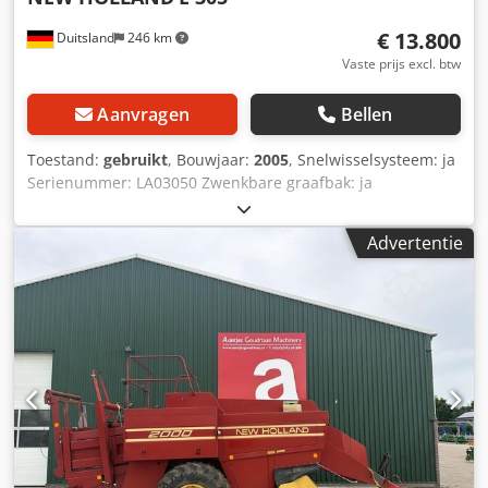
€ 13.800
Duitsland
246 km
Vaste prijs excl. btw
Aanvragen
Bellen
Toestand:
gebruikt
, Bouwjaar:
2005
, Snelwisselsysteem: ja
Serienummer: LA03050 Zwenkbare graafbak: ja
Dieselmotor: ja Staat van de kettingen: 60% Cedpozn
Ainefx Ap Hjha Gewicht: 31600 kg Volledige
Advertentie
leidingwerkinstallatie