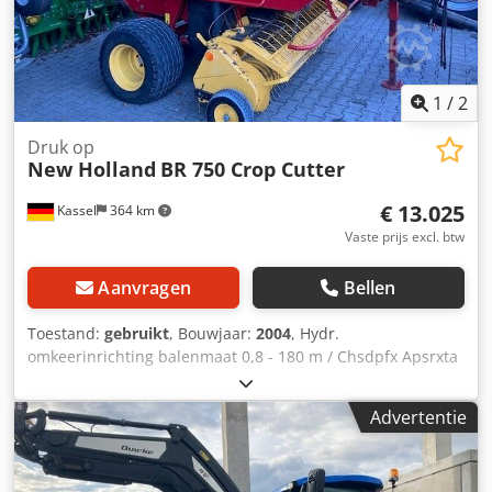
1
/
2
Druk op
New Holland
BR 750 Crop Cutter
€ 13.025
Kassel
364 km
Vaste prijs excl. btw
Aanvragen
Bellen
Toestand:
gebruikt
, Bouwjaar:
2004
, Hydr.
omkeerinrichting balenmaat 0,8 - 180 m / Chsdpfx Apsrxta
Es Hoa
Advertentie