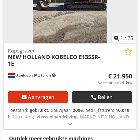
1
/
25
Rupsgraver
NEW HOLLAND
KOBELCO E135SR-
1E
€ 21.950
Apeldoorn
215 km
Vaste prijs excl. btw
Aanvragen
Bellen
Toestand:
gebruikt
, Bouwjaar:
2006
, bedrijfsturen:
10.010
h
, Uitrusting:
vierwielaandrijving
, MARKE: NEW HOLLAND
KOBELCO TYPE: E135SR-1E BAUJAHR: 2006 CE GEMARKT: JA
BETRIEBSSTUNDEN: 10.010 STUNDEN
REIFEN/UNTERWAGEN: 60% LEISTUNG: 63KW MOTOR:
Ontdek meer gebruikte machines