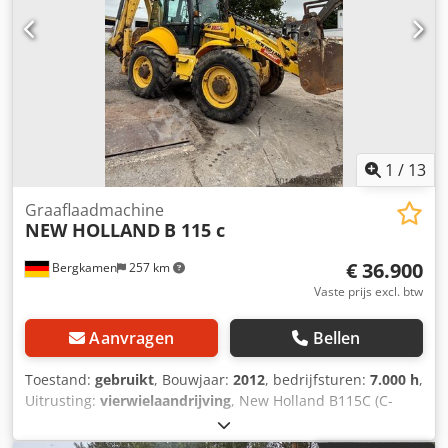
1
/
13
Graaflaadmachine
NEW HOLLAND
B 115 c
€ 36.900
Bergkamen
257 km
Vaste prijs excl. btw
Aanvragen
Bellen
Toestand:
gebruikt
, Bouwjaar:
2012
, bedrijfsturen:
7.000 h
,
Uitrusting:
vierwielaandrijving
, New Holland B115C (C-
serie, bouwjaar ca. 2012) 110 pk Zeer goede staat Ca.
7000,- Chedpfx Aoxnvlvjp Hea