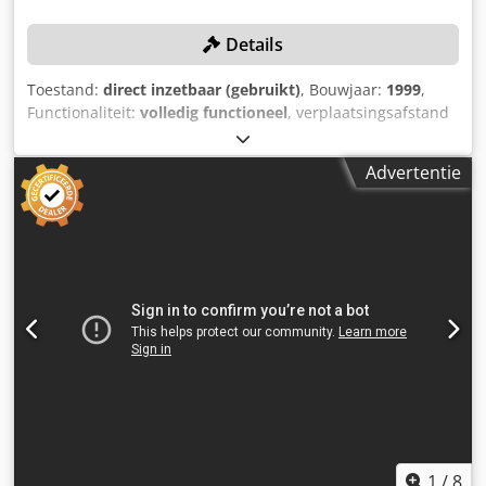
Details
Toestand:
direct inzetbaar (gebruikt)
, Bouwjaar:
1999
,
Functionaliteit:
volledig functioneel
, verplaatsingsafstand
X-as:
1.660 mm
, verplaatsing Y-as:
760 mm
,
verplaatsingsafstand Z-as:
660 mm
, tafelbelasting:
1.200
Advertentie
kg
, toerental (max.):
8.000 rpm
, Geen minimumprijs -
gegarandeerde verkoop aan het hoogste
bod!\n\nTECHNISCHE GEGEVENS\n\nVerplaatsing X-as:
1.660 mm\nVerplaatsing Y-as: 760 mm\nVerplaatsing Z-as:
660 mm\n\nTafelafmeting: 760 x 2.000 mm\nMax.
tafelbelasting: 1.200 kg\n\nGereedschaphouder: SK
40\nGereedschapswisselaar: 2 x 24\n\nMax.
gereedschapsdiameter: 80 mm\nMax.
gereedschapsdiameter bij vrije naastgelegen houder: 110
mm\nMax. gereedschapslengte: 350 mm\n\nSnelle
verplaatsing (X/Y/Z): 24 / 24 / 30
m/min\n\nMACHINEGEGEVENS\n\nBesturing: MAZATROL
M-PLUS\n\nAfmetingen & Gewicht\nBenodigde ruimte: ca.
6,0 x 4,0 x 3,5 m\nMachinegewicht: ca. 8,1 t\n\nTotaal
1
/
8