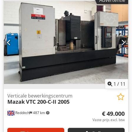
gebalanceerd. Het maximale toerental bedraagt 12.000
omw/min. Wij hebben meerdere gereviseerde Mazak
spindels op voorraad, stuur ons gerust uw aanvraag. Het
betreft een ruilspil, wat betekent dat een oud onderdeel
benodigd is. Voor verdere vragen staan we graag tot uw
beschikking. Chsdjvdkdispfx Ag Aja
1
/
11
Verticale bewerkingscentrum
Mazak
VTC 200-C-II 2005
€ 49.000
Redditch
487 km
Vaste prijs excl. btw