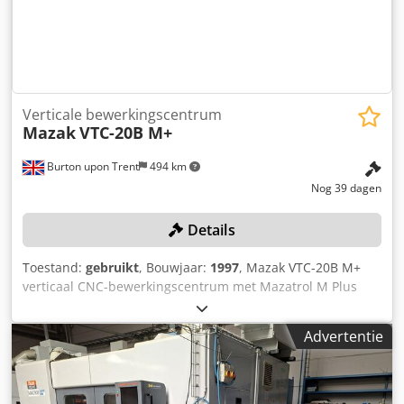
Verticale bewerkingscentrum
Mazak
VTC-20B M+
Burton upon Trent
494 km
Nog 39 dagen
Details
Toestand:
gebruikt
, Bouwjaar:
1997
, Mazak VTC-20B M+
verticaal CNC-bewerkingscentrum met Mazatrol M Plus
CNC-besturing, tafelafmetingen 1460 mm x 510 mm, 20-
voudig gereedschapswisselsysteem, CAT 40-spilconus,
Advertentie
maximale spindelsnelheid 10.000 tpm, bewegingsbereik X
= 1040 mm, Y = 510 mm, Z = 640 mm, maximale tabellast
500 kg, machinegewicht 5850 kg. Serienummer 125075
(1997). Codpfszr Iymex Ag Ajha Locatie: Deze machines