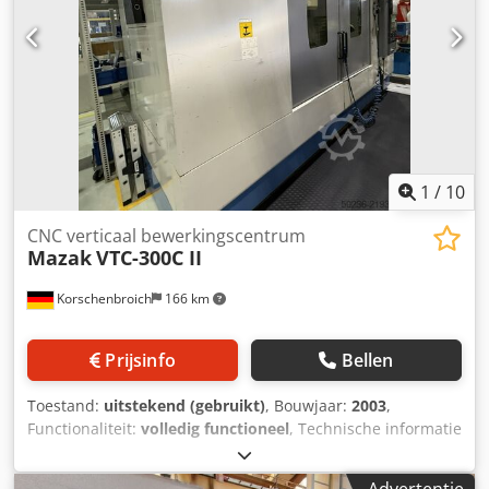
1
/
10
CNC verticaal bewerkingscentrum
Mazak
VTC-300C II
Korschenbroich
166 km
Prijsinfo
Bellen
Toestand:
uitstekend (gebruikt)
, Bouwjaar:
2003
,
Functionaliteit:
volledig functioneel
, Technische informatie
over Mazak Corporation Mazak VTC-300C II: Model: Mazak
VTC-300C II Machinetype: Verticaal CNC-