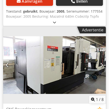
Aanvragen
Bellen
Toestand:
gebruikt
, Bouwjaar:
2005
, Serienummer: 177554
Bouwjaar: 2005 Besturing: Mazatrol 640m Csdezilp Tspfx
Ag Aeha Programmeren: EIA & Mazatrol
Gereedschapmagazijn: 30 gereedschappen CAT-
Advertentie
gereedschappen 4e as Spaanafvoerband Mazak
gereedschaplengte-meeteenheid Koeling door de spil Voor
kopers uit het VK – Prijs £42.000 + BTW Vervoer/levering
niet inbegrepen
1
/
8