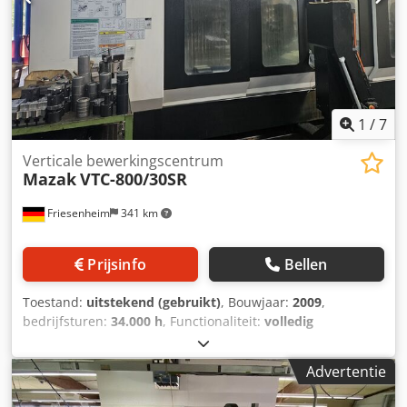
Bedrijfsuren volgens bediening: 40.843 u AFMETINGEN &
GEWICHT Afmetingen (L x B x H): 5.120 x 3.000 x 2.800 mm
Leeggewicht: 8.250 kg UITRUSTING Codpfxjzdf Dhe Ag Ajha
Spaanafvoersysteem Gereedschapsmagazijn met 30
posities Gereedschappen inbegrepen
1
/
7
Verticale bewerkingscentrum
Mazak
VTC-800/30SR
Friesenheim
341 km
Prijsinfo
Bellen
Toestand:
uitstekend (gebruikt)
, Bouwjaar:
2009
,
bedrijfsturen:
34.000 h
, Functionaliteit:
volledig
functioneel
, verplaatsingsafstand X-as:
3.000 mm
,
verplaatsing Y-as:
800 mm
, verplaatsingsafstand Z-as:
720
Advertentie
mm
, snelle verplaatsing X-as:
50 m/min
, snelle
verplaatsing Y-as:
50 m/min
, snelle verplaatsing Z-as:
50