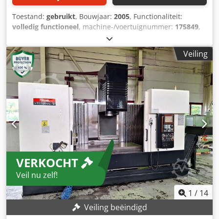
Toestand:
gebruikt
, Bouwjaar:
2005
, Functionaliteit:
volledig functioneel
, machine-/voertuignummer:
175849
,
verplaatsingsafstand X-as:
1.740 mm
, verplaatsing Y-as:
760 mm
, verplaatsingsafstand Z-as:
840 mm
, controller
Veiling
model:
PC Fusion 640 M
, totale hoogte:
4.450 mm
, totale
lengte:
3.300 mm
, totale breedte:
2.900 mm
,
totaalgewicht:
11.500 kg
, spilsnelheid (max.):
12.000 rpm
,
3-assig bewerkingscentrum MAZAK - VTC 300C-II Fabrikant:
MAZAK Type: VTC 300C-II Besturing: PC Fusion 640M
Csdpeyanuhsfx Ag Asha Bouwjaar: 2005 Hogedruk interne
koeling (IKZ): 15 bar Tafellengte: 2000 mm Tafelbreedte:
760 mm Aandrijving X-as: 36.000 mm/min. Aandrijving Y-
as: 36.000 mm/min. Aandrijving Z-as: 36.000 mm/min.
Gereedschapopname: SK 40 Spindelvermogen: 15 kW
VERKOCHT
Toerental: 12.000 toeren/min Gereedschapswisselaar: 30
plaatsen Interne koeling: Ja Aantal aangestuurde assen: 3
Veil nu zelf!
Spanentransporteur: Ja Koelinstallatie: Ja Lengte: 4.450
mm Breedte: 3.300 mm Hoogte: 2.900 mm Kan onder
1
/
14
stroom bezichtigd worden.
Veiling beëindigd