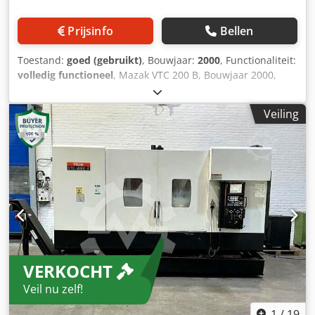
onze klanten te besparen, raden wij in de meeste gevallen
aan om een live video-inspectie te organiseren.
Prijsinfo
Bellen
Toestand:
goed (gebruikt)
, Bouwjaar:
2000
, Functionaliteit:
volledig functioneel
, Mazak VTC 200 B, Bouwjaar 2000,
Besturing: Mazak Mazatrol 640, Verplaatsing X/Y/Z:
1120/510/510 mm, Tafelafmeting: 1460 x 510 mm,
Veiling
Tafelbelasting: 800 kg, Gereedschapswisselaar: 24-voudig,
Opname: SK 40, Spindeltoerental tot 10.000 tpm,
Koelvloeistofdruk: 15 bar, Cedpjzl R A Defx Ag Aoha
Voorbereid voor 4 assen, 4e as is defect, Performance-
pakket.
VERKOCHT
Veil nu zelf!
1
/
19