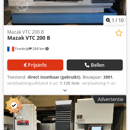
1
/
10
Mazak VTC 200 B
Mazak
VTC 200 B
Frankrijk
264 km
Prijsinfo
Bellen
Toestand:
direct inzetbaar (gebruikt)
, Bouwjaar:
2001
,
verplaatsingsafstand X-as:
1.120 mm
, verplaatsing Y-as:
510 mm
, verplaatsingsafstand Z-as:
510 mm
,
controllerfabrikant:
MAZATROL
, controller model:
PC-
Advertentie
Fusion-CNC 640M
, totale hoogte:
2.651 mm
, totale
breedte:
2.825 mm
, tafelbelasting:
800 kg
, totaalgewicht:
6.000 kg
, spilsnelheid (max.):
10.000 rpm
, spil-
motorvermogen:
15.000 W
, aantal posities in het
gereedschapsmagazijn:
24
, gereedschapsgewicht:
8.000 g
,