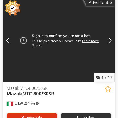
Advertentie
maximaal tafelbelastingsvermogen van 1400 kg. Als u op
zoek bent naar hoogwaardige bewerkingsmogelijkheden,
overweeg dan het verticale bewerkingscentrum Mazak
VTC-530C dat wij te koop aanbieden. Neem contact met
ons op voor meer informatie. Chsdpfjzmhg Asx Ag Aja •
CNC-besturingseenheid: Mazak SmoothG • Tafel: T-gleuven
in het oppervlak • Max. afmetingen werkstuk: 4100 mm x
905 mm x 790 mm • Afstand werktafel tot spilneus: 180
mm • Snelvoeding (X/Y/Z): 42.000 mm/min •
Koelvloeistofdruk: 25 bar • Totale bedrijfsuren: •
Inschakelduur (Accensione): 13.920:02'22" • Automatische
werking (Op. Autom.): 10.602:32'58" • Automatisch snijden
(Op. Aut. Tag): 10.048:01'46" • Snijtijd (Op. Di Tag.):
7162:26'22" • Totale tijd (Tempo Tot.): 13920:02'20"
1
/
17
Technical Specification Taper Size ISO 40
Mazak VTC-800/30SR
Mazak
VTC-800/30SR
Italië
264 km