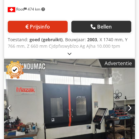
Root
474 km
Prijsinfo
Bellen
Toestand:
goed (gebruikt)
, Bouwjaar:
2003
, X 1740 mm, Y
766 mm, Z 660 mm Cjdpfxswyblzo Ag Ajha 10.000 tpm
Onderdelen die met de hand worden getoond, zijn niet
inbegrepen.
Advertentie