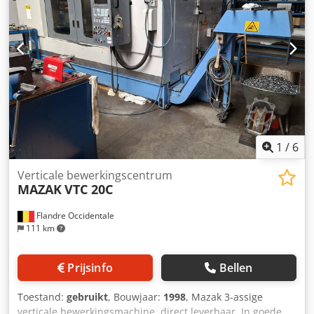
bevinden zich in Burton-on-Trent, Verenigd Koninkrijk.
Helaas zijn er geen faciliteiten voor het laden aanwezig.
Demontage en laden zijn voor rekening van de koper.
1
/
6
Verticale bewerkingscentrum
MAZAK
VTC 20C
Flandre Occidentale
111 km
Prijsinfo
Bellen
Toestand:
gebruikt
, Bouwjaar:
1998
, Mazak 3-assige
verticale bewerkingsmachine, direct leverbaar. In goede