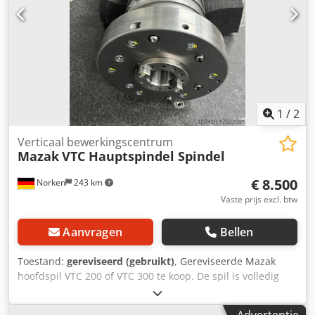
1
/
2
Verticaal bewerkingscentrum
Mazak
VTC Hauptspindel Spindel
€ 8.500
Norken
243 km
Vaste prijs excl. btw
Aanvragen
Bellen
Toestand:
gereviseerd (gebruikt)
, Gereviseerde Mazak
hoofdspil VTC 200 of VTC 300 te koop. De spil is volledig
gereviseerd; spil-lagers en tussenbussen zijn vervangen.
De conus is nageslepen. Vervolgens is de spil
Advertentie