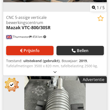
1
/
5
CNC 5-assige verticale
bewerkingscentrum
Mazak
VTC-800/30SR
Thurmaston
454 km
Prijsinfo
Bellen
Toestand:
uitstekend (gebruikt)
, Bouwjaar:
2019
,
Tafelafmetingen 3500 x 820 mm, tafelbelasting 2500 kg,
traversen XYZ 3000 x 800 x 720 mm, snelle traverse 50
m/min, spindelvermogen 35 kW, spindelsnelheid 18.000
Advertentie
tpm, 30-voudige gereedschapswisselaar (ATC),
spindelopname CT40, Mazak Smooth besturing, B-as +/-
110 graden, C-as 0,001 graden, koeling door de spil,
spanentransporteur. Csdpfx Agjzd Eqaj Asha