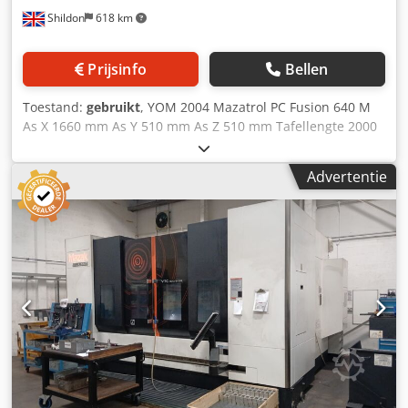
Afstand tussen de T-gleuven: 100 mm Gleufbreedte: 18
Shildon
618 km
mm Verplaatsingsbereiken X-as: 1660 mm (met
afscheidingswand 2 x 560) Y-as: 510 mm Z-as: 510 mm
Verplaatsingssnelheid Snelle verplaatsing: X/Y/Z-as: 20
Prijsinfo
Bellen
m/min X/Y/Z-as: 1 - 5.000 mm/min Gereedschapsmagazijn
Cedpfx Agjzkklij Aoha Gereedschapopname: SK 40
Toestand:
gebruikt
, YOM 2004 Mazatrol PC Fusion 640 M
Gereedschapsplaatsen: 2 x 24 Spindeltoerentallen: 10.000
As X 1660 mm As Y 510 mm As Z 510 mm Tafellengte 2000
omw/min Accessoires: Afscheidingswand; Reinishaw-
mm Chjdpfev Ax Uysx Ag Aoa Tafelbreedte 510 mm Max.
meetvoeler; spanentransporteur !!! Optioneel met 2 Röhm-
onderdeelgewicht 1000 kg Aantal gereedschapszakken 30
spanenklemen Als u vragen heeft of meer informatie nodig
Advertentie
Spindelconus CAT 40 Max. spindelsnelheid 10000 tpm
heeft, kunt u ons een bericht sturen of ons bellen.
Spindelmotorvermogen 18,5 kW