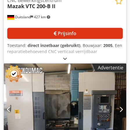
CNC Bewerkingscentrum
Mazak
VTC 200-B II
Duitsland
427 km
Prijsinfo
Toestand:
direct inzetbaar (gebruikt)
, Bouwjaar:
2005
, Een
reparatiebehoevend CNC verticaal verrijdbaar
bewerkingscentrum van Mazak is beschikbaar.
Verplaatsingen X/Y/Z: 1120mm/510mm/510mm, tafelmaten
Advertentie
X/Y: 1460mm/510mm, max. tafelbelasting: 800kg,
spindelsnelheid: 12.000 tpm, gereedschaphouder: SK40,
gereedschapsplaatsen: 30, snelverplaatsing: 36m/min.
Machinedimensies X/Y/Z: ca. 3300mm/2900mm/2800mm,
gewicht: ca. 7500kg, besturing: Mazatrol 640 M. De spil
remt niet altijd correct af. Documentatie aanwezig.
Bezichtiging ter plaatse mogelijk. Chsdpfx Agezf Nccs Aoa