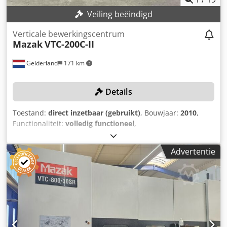
Veiling beëindigd
Verticale bewerkingscentrum
Mazak
VTC-200C-II
Gelderland
171 km
Details
Toestand:
direct inzetbaar (gebruikt)
, Bouwjaar:
2010
,
Functionaliteit:
volledig functioneel
,
machine-/voertuignummer:
216327
, verplaatsingsafstand
X-as:
1.660 mm
, verplaatsing Y-as:
510 mm
,
Advertentie
verplaatsingsafstand Z-as:
510 mm
, controller model:
Mazatrol 640M
, spilsnelheid (max.):
12.000 rpm
,
TECHNISCHE DETAILS Aantal assen: 3 Verplaatsing X-as:
1.660 mm Verplaatsing Y-as: 510 mm Verplaatsing Z-as:
510 mm Tafellengte: 2.000 mm Tafelbreedte: 510 mm
Gereedschaphouder: ISO40 Max. spindelsnelheid: 12.000
omw/min MACHINE DETAILS Besturing: Mazatrol 640M