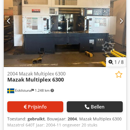
mogelijk. Dcjdpfx Amsyhgpajgok
1
/
8
2004 Mazak Multiplex 6300
Mazak
Multiplex 6300
Eskilstuna
1.248 km
Prijsinfo
Bellen
Toestand:
gebruikt
, Bouwjaar:
2004
, Mazak Multiplex 6300
Mazatrol 640T Jaar: 2004-11 ongeveer 20 stuks