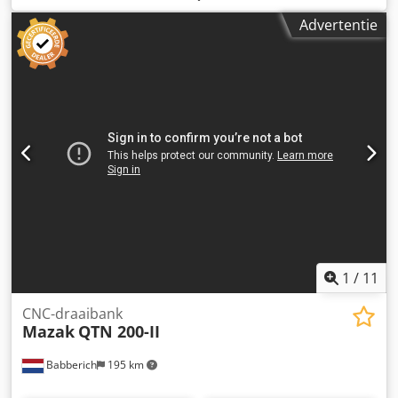
verplaatsingsafstand Z-as:
285 mm
, spil-motorvermogen:
Advertentie
26.000 W
, totale hoogte:
2.200 mm
, totale lengte:
3.200
mm
, totale breedte:
2.300 mm
, totaalgewicht:
6.600 kg
,
CNC Draaibank MAZAK - QTN 300-II Djdpeyyxlfefx Amgsck
1
/
11
CNC-draaibank
Mazak
QTN 200-II
Babberich
195 km