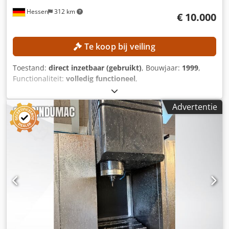
Hessen
312 km
€ 10.000
Te koop bij veiling
Toestand:
direct inzetbaar (gebruikt)
, Bouwjaar:
1999
,
Functionaliteit:
volledig functioneel
,
machine-/voertuignummer:
142967
, draaidoorsnede boven
de dwarsslede:
300 mm
, spilsnelheid (max.):
5.000 rpm
,
Advertentie
snelle verplaatsing X-as:
30 m/min
, aanvoersnelheid X-as:
5 m/min
, controller model:
Mazatrol PC Fusion CNC 640T
,
Geen minimumprijs – gegarandeerde verkoop tegen het
hoogste bod! TECHNISCHE GEGEVENS Werkgebied
Draaiddiameter max.: 300 mm Zwaaidiameter max.: 525
mm Zwaaidiameter over de kruiskoppeling max.: 350 mm
Stangdiameter max.: 51 mm Hoofdspindel Dcjdpfx
Aozpxgxsmgsk Toerentalbereik: 35 – 4.000 omw/min
Aandrijvingsvermogen: 15 kW Koppel max.: 350 Nm
Spindelconus: A2-6 Spindelgat: 61 mm C-as positionering:
0–360° / 0,001° Tegenoverliggende spindel
Toerentalbereik: 35 – 5.000 omw/min