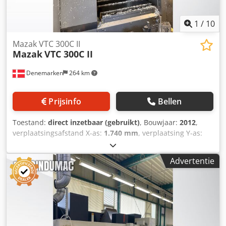
Aandrijvingsvermogen: 7,5 kW Koppel max.: 57 Nm
Indexering: 72 posities / 5° Gereedschapskop Aantal
1
/
10
gereedschapsposities: 12 Uitrusting: vaste en aangedreven
gereedschappen Schakeltijd naar station 1: ca. 0,2 s
Mazak VTC 300C II
Mazak
VTC 300C II
Aangedreven gereedschappen Aandrijvingsvermogen: 3,7
kW Koppel max.: 35 Nm Toerentalbereik: 25–4.500
Denemarken
264 km
omw/min Verplaatsingsbereiken Verplaatsing X-as: 190
mm Verplaatsing Z-as: 575 mm Verplaatsing B-as: 585 mm
Verplaatsingssnelheden Snelle verplaatsing X-as: 30 m/min
Prijsinfo
Bellen
Snelle verplaatsing Z-as: 30 m/min Snelle verplaatsing B-
as: 18 m/min Voedingsbereiken Voeding X-/Z-as: 0–5.000
Toestand:
direct inzetbaar (gebruikt)
, Bouwjaar:
2012
,
mm/min Voeding C-as: 1–2.000 omw/min
verplaatsingsafstand X-as:
1.740 mm
, verplaatsing Y-as:
MACHINEGEGEVENS Besturing: Mazatrol PC Fusion CNC
760 mm
, verplaatsingsafstand Z-as:
660 mm
,
640T UITRUSTING Tegenoverliggende spindel Stangvoeder
controllerfabrikant:
MAZATROL
, controller model:
640 M
,
Advertentie
spilsnelheid (max.):
12.000 rpm
, aantal posities in het
gereedschapsmagazijn:
30
, aantal assen:
3
, Deze 3-assige
Mazak VTC 300C II is in 2012 geproduceerd. De machine
heeft een spiltoerental van 12.000 tpm en een capaciteit
van 30 gereedschappen in de automatische
gereedschapswisselaar. De machine heeft een royale