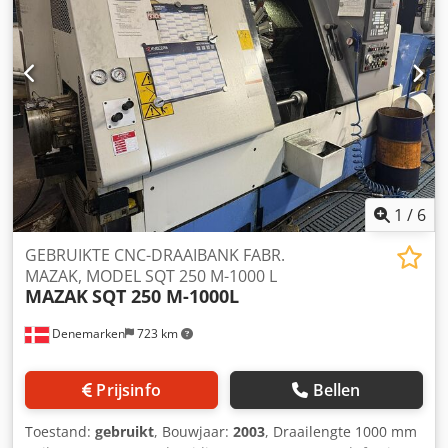
een maximale bewerkingsdiameter van \(\emptyset
500\text{ mm}\) en een bewerkingslengte tot \(910\text{
mm}\). De B-as biedt een zwenkbereik van \(-30^{\circ }\)
tot \(+190^{\circ }\). Belangrijkste technische gegevens
(Integrex j-200S): Bewerkingscapaciteit:Max. draaidiameter:
\(530\text{ mm}\)Max. bewerkingsdiameter: \(\emptyset
500\text{ mm}\)Max. bewerkingslengte: \(910\text{
mm}\)Hoofdspil & tegenlager:Spanklauwgrootte (hoofd- &
tegenlager): 8 inchToerental hoofdspil: \(5.000\text{
min}^{-1}\)Vermogen hoofdspil (40% ED): \(18,5\text{
1
/
6
kW}\)Freesspil (B-as):Toerental: \(12.000\text{ min}^{-1}\)
(typisch voor j-serie, deels optionele waardes)Zwenkbereik:
GEBRUIKTE CNC-DRAAIBANK FABR.
\(-30^{\circ }\) tot \(+190^{\circ }\) (oftewel 220° totaal
MAZAK, MODEL SQT 250 M-1000 L
MAZAK
SQT 250 M-1000L
bereik)Gereedschaphouder: KM63 of CAPTO C6Assen &
capaciteit:Y-as verplaatsing: \(200\text{ mm}\) (\(\pm
Denemarken
723 km
100\text{ mm}\))X/Z-assen: \(450\text{ mm}\) / \(1119\text{
mm}\)Gereedschapsmagazijn: 20-36 gereedschappen
(afhankelijk van configuratie)Besturing: MAZATROL
Prijsinfo
Bellen
SmoothG of Matrix Nexus 2 De machine is uitgerust met
een volledige C-as voor beide spillen en een automatisch
Toestand:
gebruikt
, Bouwjaar:
2003
, Draailengte 1000 mm
gereedschapswisselsysteem, waardoor ze geschikt is voor