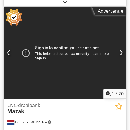
gereedschap Dedpfxev Tvkas Amgock Mazak Flex-GL200F
Binnenkort meer informatie.
Advertentie
1
/
20
CNC-draaibank
Mazak
Babberich
195 km