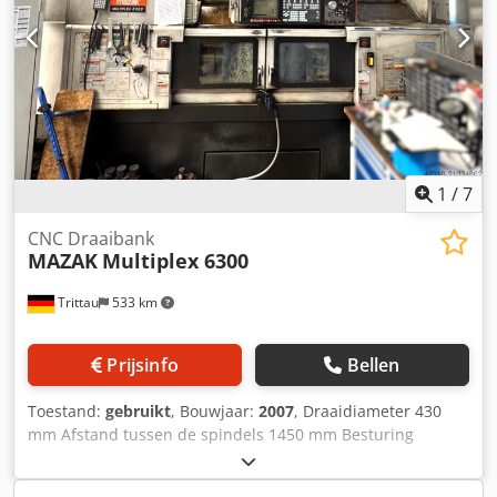
1
/
7
CNC Draaibank
MAZAK
Multiplex 6300
Trittau
533 km
Prijsinfo
Bellen
Toestand:
gebruikt
, Bouwjaar:
2007
, Draaidiameter 430
mm Afstand tussen de spindels 1450 mm Besturing
MAZATROL 640T X-as 310 mm Z-as 605 mm
Spindelsnelheid 4.000 tpm Naar onze inschatting verkeert