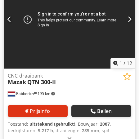
Besturing: MAZATROl 640M Bouwjaar: 2009 Renishaw
measuring probe MP-12 IKZ 15 Bar Interface set
Performabnce software package Monitoring B prepared
not included Verplaatsing X - as: 1120mm Verplaatsing Y -
as: 510mm Verplaatsing Z - as: 510mm Tafellengte:
1460mm Tafelbreedte: 510mm Tafelbelasting: 800 Voeding
X-as: 36000mm/min. Voeding Y-as: 36000mm/min. Voeding
Z-as: 36000mm/min. Dodpfx Aow Rm Diemgjck
Spindelopname: 40ISO/Bt/Mk Vermogen aan spil: 18.5kW
Toeren - Range: 12000Rpm Gereedschapswisselaar: 30
1
/
12
Koeling door spil in Bar:Yes Aantal gestuurde assen: 3
Spanentransporteur: Yes Koelsysteem: Yes Lengte:
CNC-draaibank
Mazak
QTN 300-II
3300mm Breedte: 2850mm Hoogte: 2800mm Gewicht:
6100kg
Babberich
195 km
Prijsinfo
Bellen
Toestand:
uitstekend (gebruikt)
, Bouwjaar:
2007
,
bedrijfsturen:
5.217 h
, draailengte:
285 mm
, spil
doorgang:
91 mm
, verplaatsingsafstand X-as:
1.000 mm
,