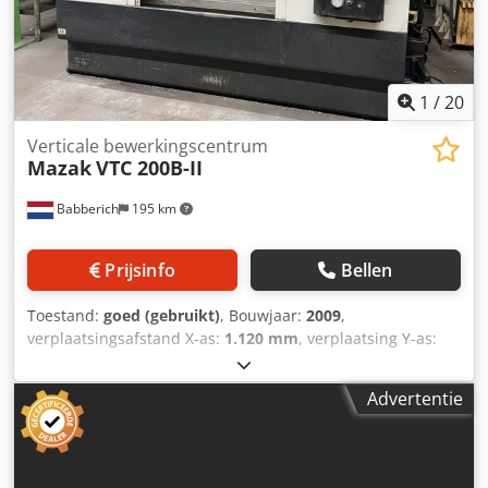
1
/
20
Verticale bewerkingscentrum
Mazak
VTC 200B-II
Babberich
195 km
Prijsinfo
Bellen
Toestand:
goed (gebruikt)
, Bouwjaar:
2009
,
verplaatsingsafstand X-as:
1.120 mm
, verplaatsing Y-as:
510 mm
, verplaatsingsafstand Z-as:
510 mm
, snelle
verplaatsing X-as:
36.000 m/min
, snelle verplaatsing Y-as:
Advertentie
36.000 m/min
, snelle verplaatsing Z-as:
36.000 m/min
,
tafelbreedte:
510 mm
, tafel lengte:
1.460 mm
,
tafelbelasting:
800 kg
, 3 Assige bewerkingscentrum MAZAK
- VTC 200B-II MACH-ID 9198 Merk: MAZAK Type: VTC 200B-II