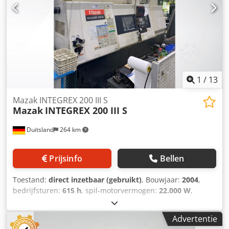
verplaatsingsafstand van 1.740 mm op de X-as, 760 mm op
de Y-as en 660 mm op de Z-as. Als u op zoek bent naar
hoogwaardige bewerkingsmogelijkheden, overweeg dan
het verticale bewerkingscentrum Mazak VTC 300C II dat wij
te koop aanbieden. Neem contact met ons op voor meer
informatie. Dcodsztdzispfx Amgok • Gereedschapinsteller •
30 gereedschappen in ATC Technical Specification Taper
Size SK 40
1
/
13
Mazak INTEGREX 200 III S
Mazak
INTEGREX 200 III S
Duitsland
264 km
Prijsinfo
Bellen
Toestand:
direct inzetbaar (gebruikt)
, Bouwjaar:
2004
,
bedrijfsturen:
615 h
, spil-motorvermogen:
22.000 W
,
spilsnelheid (max.):
5.000 rpm
, verplaatsingsafstand X-as:
580 mm
, verplaatsing Y-as:
80 mm
, verplaatsingsafstand
Advertentie
Z-as:
1.045 mm
, totale hoogte:
2.597 mm
, totale breedte: