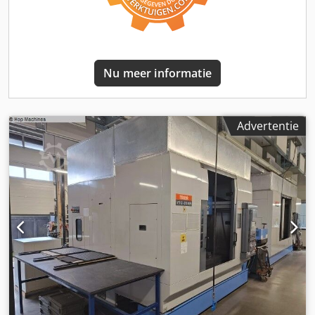
Freeskopsnelheid 15 - 21.500 1/min X-as Verplaatsing 580
mm Y-as Verplaatsing 160 mm Z-as Verplaatsing 1,545 mm
B-as slag 225° mm C-as indexering 0,0001° 360°
Gereedschap Taper Capto C6 Aantal gereedschappen in
magazijn 120 Barfeeder Irco-Breuning ILS-MUK Mocht u
Nu meer informatie
vragen hebben over de machine, neem dan gerust
telefonisch of per e-mail contact met ons op. Bekijk gerust
onze overige advertenties voor een compleet overzicht van
onze voorraad.
Advertentie