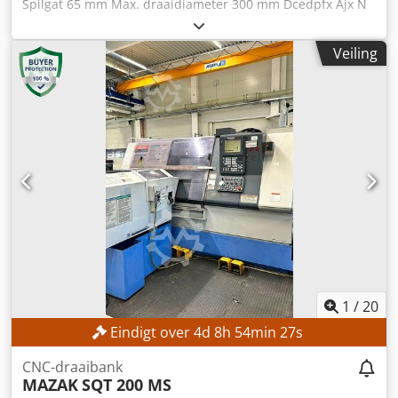
Spilgat 65 mm Max. draaidiameter 300 mm Dcedpfx Ajx N
zeer productieve toepassingen in een compacte
A I Nemgsk Spiltoerental 4000 t/min Toerental
bouwvorm. Dcedpfx Asyfgdljmgek
aangedreven gereedschap 4000 t/min Revolver met 12
Veiling
stations Besturing: Mazatrol 640 T Nexus Uitrusting: 3
stuks aangedreven gereedschappen Diverse
gereedschapshouders
1
/
20
Eindigt over
4
d
8
h
54
min
25
s
CNC-draaibank
MAZAK
SQT 200 MS