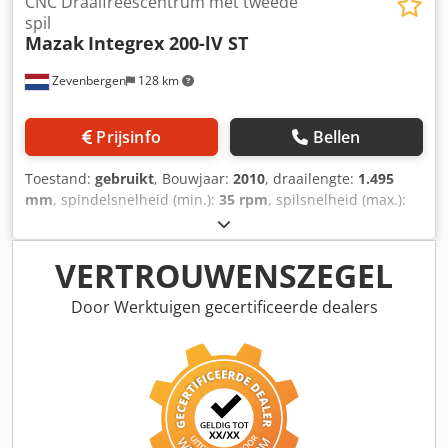
CNC Draaifreescentrum met tweede
gereedschap): ca. 1,3 s- Verplaatsing Y-as: +/- 80 mm-
spil
Verplaatsing W-as: 1050 mm- Zwenkbereik B-as: -30° tot
Mazak
Integrex 200-lV ST
+195°- Eilsnelheid X-as: 38 m/min- Eiloodsnelheid Y-as: 26
m/min- Snelle verplaatsingssnelheid Z-as: 38 m/min-
Zevenbergen
128 km
Snelle verplaatsingssnelheid W-as: 30 m/min-
Eilingssnelheid C-as: 400 tpm- Aanstuurbereik X-as: 0 -
Prijsinfo
Bellen
8.000 mm/min- Voedingsbereik Z-as: 0 - 8.000 mm/min-
Voedingsbereik Y-as: 0 - 8.000 mm/min- Inhoud
Toestand:
gebruikt
, Bouwjaar:
2010
, draailengte:
1.495
koelvloeistoftank: 220 l- Pompcapaciteit: ca. 20 l/min-
mm
, spindelsnelheid (min.):
35 rpm
, spilsnelheid (max.):
Pompdruk: ca. 5 bar- Vermogen van de pomp: 635 W-
5.000 rpm
, spil doorgang:
65 mm
, verplaatsingsafstand X-
Aansluitvermogen: 61,4 kVA- Bedrijfsspanning: 400 V / 50
as:
580 mm
, verplaatsing Y-as:
160 mm
,
Hz- Pneumatische druk: 5 bar, 500 l/min- Totaal aantal
verplaatsingsafstand Z-as:
1.545 mm
, werkstukgewicht
VERTROUWENSZEGEL
bedrijfsuren: 3.520 uur (geregistreerd op Automatische
(max.):
300 kg
, totale hoogte:
2.577 mm
, totale lengte:
verwerkingstijd: 1.581 uur- Automatische snijtijd: 1.
5.088 mm
, totale breedte:
2.450 mm
, spilneus:
A2-6
,
Door Werktuigen gecertificeerde dealers
spindeldiameter:
660 mm
, Uitrusting:
documentatie /
handleiding
, CNC-besturing Mazatrol Matrix
Draaidiameter 660 / 260 mm Draailengte 1.495 mm
Spilboring diameter 65 mm Spilneus A2-6 Djdpozqt Umjfx
Amgjck Spilneus sub spil A2-6 Spilsnelheid 35 - 5.000
1/min Spilsnelheid sub spil 35 - 5.000 1/min