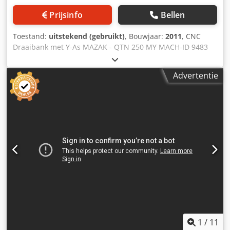
Prijsinfo
Bellen
Toestand:
uitstekend (gebruikt)
, Bouwjaar:
2011
, CNC
Draaibank met Y-As MAZAK - QTN 250 MY MACH-ID 9483
Dcjdoyyxzmopfx Amgek
Advertentie
1
/
11