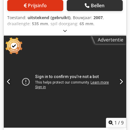
Prijsinfo
Bellen
Toestand:
uitstekend (gebruikt)
, Bouwjaar:
2007
,
draailengte:
535 mm
, spil doorgang:
65 mm
,
verplaatsingsafstand X-as:
225 mm
, verplaatsingsafstand
Z-as:
535 mm
, spil-motorvermogen:
26.000 W
, totale
Advertentie
hoogte:
1.900 mm
, totale lengte:
2.900 mm
, totale breedte:
2.300 mm
, totaalgewicht:
4.380 kg
, CNC Draaibank MAZAK
- QTN 200-II Dedoyyxh Topfx Amgjck
1
/
9