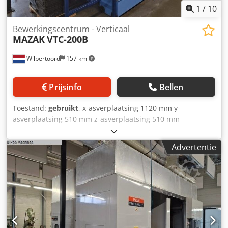
1
/
10
Bewerkingscentrum - Verticaal
MAZAK
VTC-200B
Wilbertoord
157 km
Prijsinfo
Bellen
Toestand:
gebruikt
, x-asverplaatsing 1120 mm y-
asverplaatsing 510 mm z-asverplaatsing 510 mm
Djdpfoztfu Djx Amgsck Besturing: Mazatrol 640 M
Advertentie