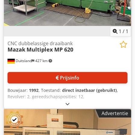
1
/
1
CNC dubbelassige draaibank
Mazak
Multiplex MP 620
Duitsland
427 km
Prijsinfo
Bouwjaar:
1992
, Toestand:
direct inzetbaar (gebruikt)
,
Revolver: 2, gereedschapsposities: 12,
gereedschapopname: VDI 40, max. draaidiameter: 320 mm,
max. zwaaidiameter: 390 mm, spilboring: 61 mm,
Advertentie
toerental: 5000 tpm, spilvermogen: 15 kW, verplaatsing
X/Z: 230 mm/430 mm, machinedimensies X/Y/Z: 3900
mm/2000 mm/2900 mm, gewicht: ca. 8600 kg. Inclusief
robot. Documentatie aanwezig. Bezichtiging ter plaatse