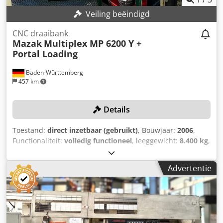
Veiling beëindigd
CNC draaibank
Mazak
Multiplex MP 6200 Y +
Portal Loading
Baden-Württemberg
457 km
Details
Toestand:
direct inzetbaar (gebruikt)
, Bouwjaar:
2006
,
Functionaliteit:
volledig functioneel
, leeggewicht:
8.400 kg
,
Het uitbrengen van een bod verplicht tot tijdige afhaling in
week 1 of 2 van 2026! Dedjxzubpopfx Amgock
Advertentie