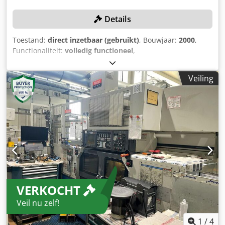
Details
Toestand:
direct inzetbaar (gebruikt)
, Bouwjaar:
2000
,
Functionaliteit:
volledig functioneel
,
machine-/voertuignummer:
150602
, draailengte:
1.190
mm
, draaidoorsnede:
320 mm
, spilsnelheid (max.):
5.000
Veiling
rpm
, verplaatsingsafstand X-as:
230 mm
,
verplaatsingsafstand Z-as:
440 mm
, TECHNISCHE DETAILS
X-as verplaatsing: 230 mm Z-as verplaatsing: 440 mm
Draaidiameter: max. 320 mm Draailengte: max. 1.190 mm
Staafbewerkingsdiameter: max. 51 mm Zwenkdiameter:
max. 320 mm Dcsdpfoypdw Djx Amgek Spindelneus: A2-6
Trekbuisschroefdraad: M60 x 2 Hoofdspiltoerental: 35–
5.000 tpm Toerental aangedreven gereedschappen: 4.500
tpm Snelgangsnelheid: 30,5/33 m/min Revolverplaatsen:
24 Gereedschaphouder / revolvertype: VDI
VERKOCHT
MACHINEDETAILS Elektriciteit en veiligheid Spanning: 400
V Beschermingsklasse: 1 Aansluitvermogen: 77,4 kW
Veil nu zelf!
Opsteloppervlak & Gewicht Opsteloppervlak: 6,5 m²
Machinegewicht: 7.900 kg UITRUSTING Portaallader GL 100
1
/
4