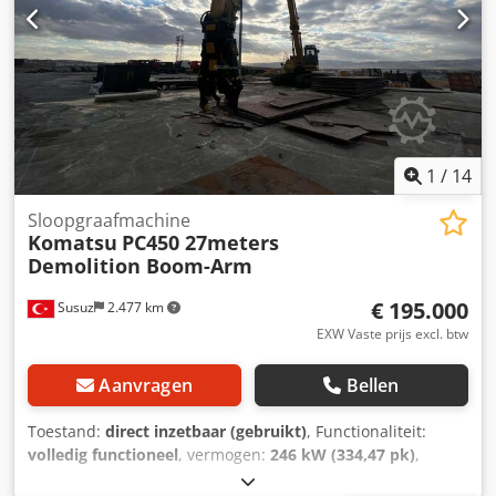
schep, verstelbare giek
, Komatsu PC450 high reach
sloopmachine. Max. hoogte 28 m. Twee gieksets: high
reach en standaard voor sloopwerk. Twee sloop-scharen: -
Trevi Benne HC15ND voor primaire sloop - Trevi Benne
FR35 voor secundaire sloop. Snelwissel, hydraulisch
bediende giek-koppeling. Kantelbare bestuurderscabine.
Dkjdpfsultfnox Andjr
1
/
14
Sloopgraafmachine
Komatsu
PC450 27meters
Demolition Boom-Arm
€ 195.000
Susuz
2.477 km
EXW Vaste prijs excl. btw
Aanvragen
Bellen
Toestand:
direct inzetbaar (gebruikt)
, Functionaliteit:
volledig functioneel
, vermogen:
246 kW (334,47 pk)
,
totaalgewicht:
55.000 kg
, Bouwjaar:
2024
, bedrijfsturen: