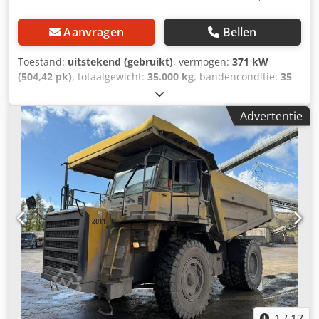
Aanvragen
Bellen
Toestand:
uitstekend (gebruikt)
, vermogen:
371 kW
(504,42 pk)
, totaalgewicht:
35.000 kg
, bandenconditie:
35
%
, Bouwjaar:
2006
, bedrijfsturen:
27.056 h
, KOMATSU
HD405-7 Bouwjaar: 2006 Bedrijfsuren: 27.056 uur Gesloten
Advertentie
cabine Radio Airconditioning Achteruitrijcamera
Kiepbakverwarming Kiepbakconditie: circa 30-40%
resterend Centrale smeerinstallatie Bandenmaat:
18.00R33, ca. 30-40% profiel over Motor met 371 kW CE /
EPA Bedrijfsgewicht: 35 ton. Dkodoyx Hg Iepfx Andor