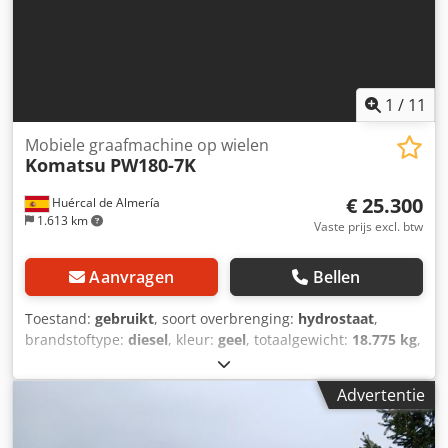
1
/
11
Mobiele graafmachine op wielen
Komatsu
PW180-7K
€ 25.300
Huércal de Almería
1.613 km
Vaste prijs excl. btw
Aanvragen
Bellen
Toestand:
gebruikt
, soort overbrenging:
hydrostaat
,
brandstoftype:
diesel
, kleur:
geel
, totaalgewicht:
18.775 kg
,
asconfiguratie:
4x4
, aantal zitplaatsen:
1
, Bouwjaar:
2006
,
bedrijfsturen:
18.459 h
, Uitrusting:
boordcomputer,
Advertentie
cabine, differentieelslot, tractieregeling,
vierwielaandrijving
, Mobiele graafmachine op wielen
Dksdpfx Ajyz A Rnjndjr Bouwjaar 2006 Goede algemene