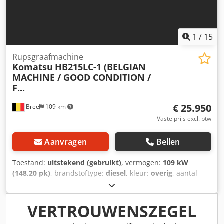
1
/
15
Rupsgraafmachine
Komatsu
HB215LC-1 (BELGIAN
MACHINE / GOOD CONDITION /
F...
€ 25.950
Bree
109 km
Vaste prijs excl. btw
Aanvragen
Bellen
Toestand:
uitstekend (gebruikt)
, vermogen:
109 kW
(148,20 pk)
, brandstoftype:
diesel
, kleur:
overig
, aantal
zitplaatsen:
1
, eerste registratie:
08/2012
, Bouwjaar:
2012
,
bedrijfsturen:
12.915 h
, Uitrusting:
airconditioning
, =
Aanvullende opties en accessoires = - Dagcabine - Radio
VERTROUWENSZEGEL
Dkedpfxozph Sdo Andsr = Bijzonderheden = Conditie CE