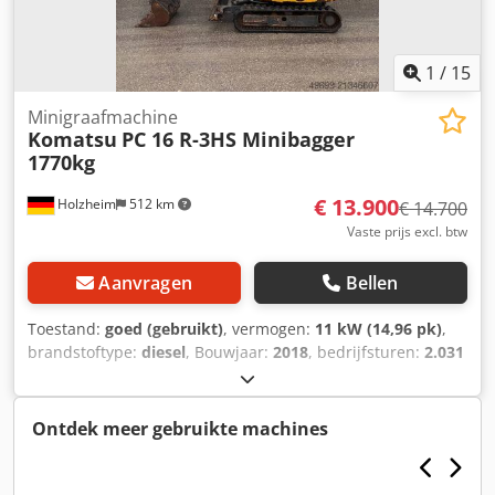
1
/
15
Minigraafmachine
Komatsu
PC 16 R-3HS Minibagger
1770kg
€ 13.900
Holzheim
512 km
€ 14.700
Vaste prijs excl. btw
Aanvragen
Bellen
Toestand:
goed (gebruikt)
, vermogen:
11 kW (14,96 pk)
,
brandstoftype:
diesel
, Bouwjaar:
2018
, bedrijfsturen:
2.031
h
, Aandrijving: Rups Leeggewicht: 1.770 kg Motormerk:
Komatsu CE-markering: ja Technische staat: goed Optische
staat: goed Serienummer: N345 Transportafmetingen (L x
Ontdek meer gebruikte machines
B x H): ca. 3,52 m / 1,00 m / 2,32 m Neem contact op met
Tobias Mayr voor meer informatie. = Verdere opties en
toebehoren = - Graafbak = Opmerkingen = Komatsu PC16R