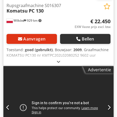
Rupsgraafmachine S016307
Komatsu
PC 130
€ 22.450
Wilków
929 km
EXW Vaste prijs excl. btw
Aanvragen
Bellen
Toestand:
goed (gebruikt)
, Bouwjaar:
2009
, Graafmachine
KOMATSU PC130 nr KMTPC202L02080252 9602 uur
Dkodpfjyax Avsx Andor 72,1 kW Bouwjaar 2009
Serienummer 80252 - graafmachine zonder bak
Advertentie