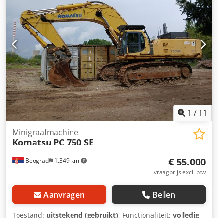
staat 1 bak Meer info op de website van Almerisan
1
/
11
Minigraafmachine
Komatsu
PC 750 SE
€ 55.000
Beograd
1.349 km
vraagprijs excl. btw
Aanvragen
Bellen
Toestand:
uitstekend (gebruikt)
, Functionaliteit:
volledig