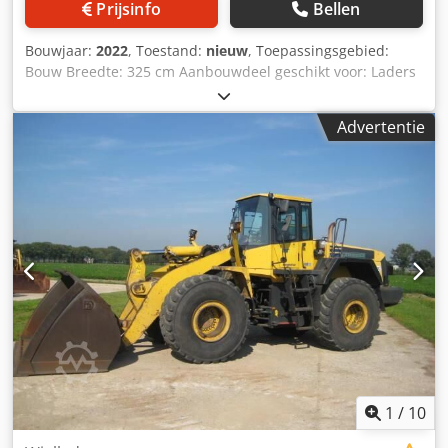
Prijsinfo
Bellen
Bouwjaar:
2022
, Toestand:
nieuw
, Toepassingsgebied:
Bouw Breedte: 325 cm Aanbouwdeel geschikt voor: Laders
Garantie: 12 maanden Verkoopprijs: € 13.000, US$ 13.770
Djdpsn Tm Duefx Andekr
Advertentie
1
/
10