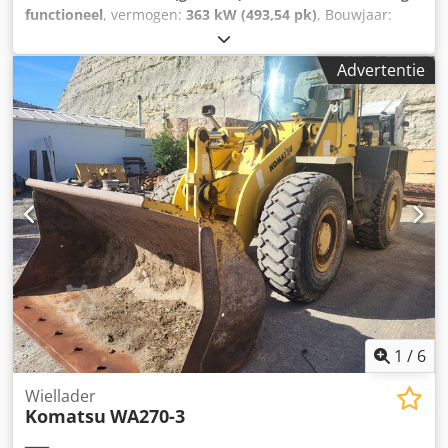
functioneel
, vermogen:
363 kW (493,54 pk)
, Bouwjaar:
2000
, machine-/voertuignummer:
К30095,
, uitstekende
staat Dksdpfx Anoy N S Ncsdor
Advertentie
1
/
6
Wiellader
Komatsu
WA270-3