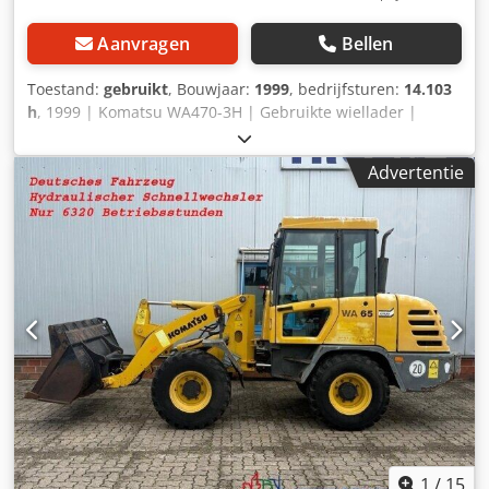
Aanvragen
Bellen
Toestand:
gebruikt
, Bouwjaar:
1999
, bedrijfsturen:
14.103
h
, 1999 | Komatsu WA470-3H | Gebruikte wiellader |
14.103 uur 📍 Locatie: Frankrijk 🚛 Levering mogelijk naar
uw bestemming – Gebruik onze transportcalculator voor
Advertentie
een kostenraming! Dkedpfjy Udg Rsx Andor 💰 Nu kopen
voor EUR 19.800 of doe een bod. Betaling bij levering
mogelijk tegen een betaalbare toeslag (na goedkeuring)*
👷‍♂️ Geïnspecteerd door een onafhankelijke expert 57
inspectiepunten: 33 goedgekeurd ✅ 14 imperfect ℹ️ 10
gebreken ⚠️ 📌 Opmerking van de inspecteur: Slecht
functionerende wiellader, zeer weinig transmissieolie. Veel
roest, defecte uitlaatdemper, diverse lekkages en de
cabine-elektronica werkt niet, speling op de
scharnierpennen en stuurcilinders, achteras lekt olie,
motor loopt goed, rechter voorrem moet gecontroleerd
worden, stall-test beweegt de machine niet. 📄 Wilt u het
volledige inspectierapport, extra foto’s of een video zien?
Tip: Gebruik referentie “40838 Equippo” bij het zoeken
1
/
15