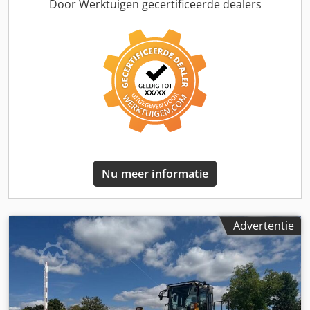
type: CE = Meer informatie = Algemene informatie Cabine:
Door Werktuigen gecertificeerde dealers
dag Technische informatie Aantal cilinders: 4
Motorinhoud: 4.460 cc Rupsbandbreedte: 2.380 cm Motor
type: KOMATSU SAA4D107E-1A Ledig gewicht: 21.200 kg
Afmetingen (LxBxH): 9430 x 2980 x 3040 cm Functioneel
Aantal ventielen: 2 Snelwisselsysteem: Ja CE markering: ja
Staat Technische staat: zeer goed Optische staat: zeer
goed
Nu meer informatie
Advertentie