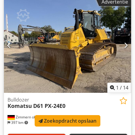
Advertentie
Bedrijfstijden: 8.296 uur Afgesloten cabine Airconditioning
Radio Pfreundt WK 50-XS weegsysteem Achteruitrijcamera
Centrale smering Dsdpfxozr Ifij Andskr Bandenmaat
23.5R25: ca. 60-70% profiel over Bak – 3,7 m³ Motor met
173 kW CE-keuring Afmetingen voor transport: 8,4 x 3 x 3,5
m Operationeel gewicht: 21,2 ton.
1
/
14
Bulldozer
Komatsu
D61 PX-24E0
Zimmern ob Rottweil
Zoekopdracht opslaan
397 km