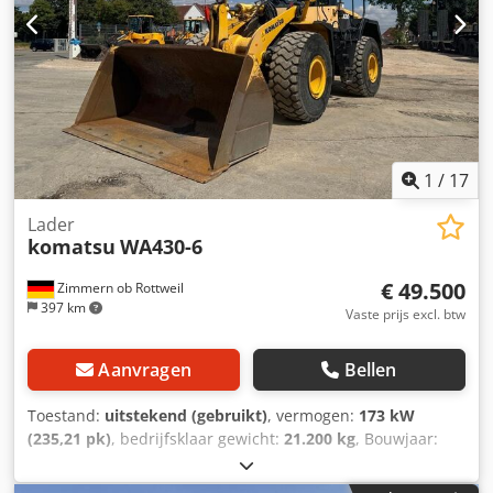
1
/
17
Lader
komatsu
WA430-6
€ 49.500
Zimmern ob Rottweil
397 km
Vaste prijs excl. btw
Aanvragen
Bellen
Toestand:
uitstekend (gebruikt)
, vermogen:
173 kW
(235,21 pk)
, bedrijfsklaar gewicht:
21.200 kg
, Bouwjaar:
2016
, bedrijfsturen:
8.296 h
, Uitrusting:
airconditioning,
standaard schep
, Komatsu WA430-6 Bouwjaar: 2016