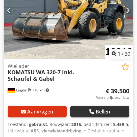
1
/
30
Wiellader
KOMATSU
WA 320-7 inkl.
Schaufel & Gabel
€ 39.500
Legden
170 km
Vaste prijs excl. btw
Aanvragen
Bellen
Toestand:
gebruikt
, Bouwjaar:
2015
, bedrijfsturen:
8.459 h
,
Uitrusting:
ABS, vierwielaandrijving
, * Gesloten cabine *