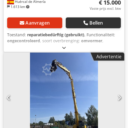
€ 15.000
Huércal de Almería
1.613 km
Vaste prijs excl. btw
Aanvragen
Bellen
Toestand:
reparatiebedürftig (gebruikt)
, Functionaliteit:
ongecontroleerd
, soort overbrenging:
omvormer
,
brandstoftype:
diesel
, kleur:
geel
, totaalgewicht:
13.300 kg
,
asconfiguratie:
2 assen
, aantal zitplaatsen:
1
, Bouwjaar:
Advertentie
1999
, bedrijfsturen:
13.852 h
, Uitrusting:
cabine,
standaard schep, vierwielaandrijving
, Wiellader Komatsu
WA270-3 Bouwjaar 1999 Reparatie nodig Meer informatie
bij Almerisan. Dkjdpfx Ajy H Erlonder