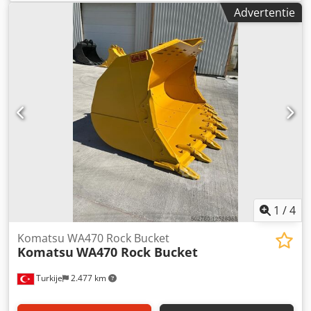
16.300 h
, machine-/voertuignummer:
Advertentie
KMTP0087T02020305
, Komatsu PC450 model 2005, 16.300
uur, 27 meter giekarm € 195.000 (3 giekdelen en schaar
zijn nieuw) Productiedatum van de giekarm en schaar:
2024 Dsdjv Enwpjpfx Andskr De machine is gereviseerd
door een erkende Komatsu-servicedienst. Deze machine is
betrouwbaar in gebruik in conflict- en oorlogsgebieden.
Omdat alle onderhoudswerkzaamheden recent zijn
uitgevoerd, zijn er geen extra inspanningen nodig op de
slooplocatie.
1
/
4
Komatsu WA470 Rock Bucket
Komatsu
WA470 Rock Bucket
Turkije
2.477 km