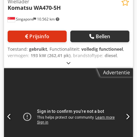
Wiellader
Komatsu
WA470-5H
Singapore
10.562 km
Prijsinfo
Bellen
Toestand:
gebruikt
, Functionaliteit:
volledig functioneel
,
vermogen:
193 kW (262,41 pk)
, brandstoftype:
diesel
,
kleur:
geel
, bedrijfsklaar gewicht:
24.000 kg
,
bandenconditie:
70 %
, Bouwjaar:
2002
,
Advertentie
machine-/voertuignummer:
50561
, Product Beschrijving
Gebruikte wielladermachines Gefabriceerd door Komatsu
model WA470-5H wiellader Werkt op dieselmotor Machine
verkocht in deze staat Neem contact op met Dodpoum N
Tqofx Andokr VIJAY JPN Industrial Trading Pte Ltd 13A
pandan crescent, Singapore 128478