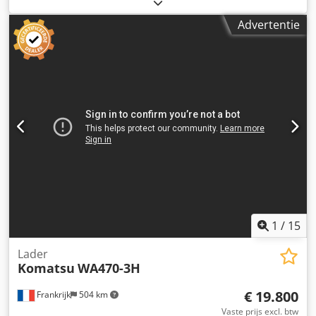
2012, bedrijfsuren: slechts 5.734!, Powertilt, HS08
snelwissel, radio, Motor: Kubota [51 kW/69 pk], 2 extra
Advertentie
hydraulische circuits, gewicht: 10.300 kg, in goede staat,
direct inzetbaar! Op verzoek kunnen wij u een lease- of
financieringsaanbieding doen. De heer Mihm (tel.) helpt u
graag verder. Meer informatie vindt u op onze website.
Wijzigingen en tussentijdse verkoop voorbehouden! =
Verdere informatie = Dkodpfx Aezcudhondjr Aandrijving:
rups Voor meer informatie kunt u contact opnemen met
Tobias Ebert.
1
/
15
Lader
Komatsu
WA470-3H
€ 19.800
Frankrijk
504 km
Vaste prijs excl. btw