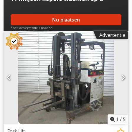
Nu plaatsen
*per advertentie / maand
Advertentie
1
/
5
Fork Lift