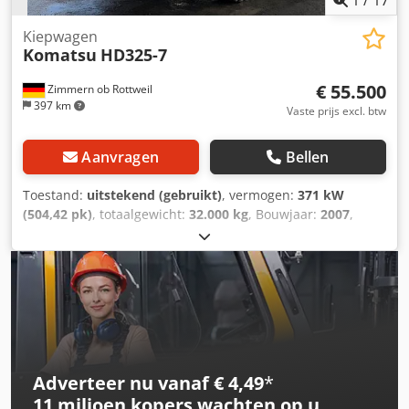
1
/
17
Kiepwagen
Komatsu
HD325-7
€ 55.500
Zimmern ob Rottweil
397 km
Vaste prijs excl. btw
Aanvragen
Bellen
Toestand:
uitstekend (gebruikt)
, vermogen:
371 kW
(504,42 pk)
, totaalgewicht:
32.000 kg
, Bouwjaar:
2007
,
bedrijfsturen:
26.259 h
, KOMATSU HD325-7 Bouwjaar: 2007
Bedrijfsuren: 26.259 uur Gesloten cabine Radio Dkjdpjyybt
Sofx Andsr Airconditioning Achteruitrijcamera
Kiepbakverwarming Staat van de bak: 60-70% over
Centrale smeerinstallatie Bandenmaat: 18.00R33, ca. 80%
profiel Motorvermogen: 371 kW CE / EPA Bedrijfsgewicht:
32 ton.
Adverteer nu vanaf € 4,49
*
11 miljoen kopers
wachten op u