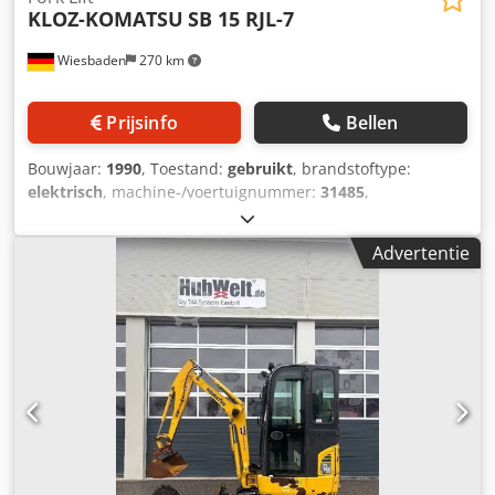
KLOZ-KOMATSU
SB 15 RJL-7
Wiesbaden
270 km
Prijsinfo
Bellen
Bouwjaar:
1990
, Toestand:
gebruikt
, brandstoftype:
elektrisch
, machine-/voertuignummer:
31485
,
hefcapaciteit: bei Hubhoehe 5000 mm 1500 kg beroerte:
max. 5000 mm vork lengte: 1050 mm gewicht: 2360 kg
Advertentie
dimensie: 1100 x 1780 x 2400 mm Dsdpe Ezu Tjfx Andskr