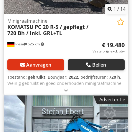
1
/
14
Minigraafmachine
KOMATSU
PC 20 R-5 / gepflegt /
720 Bh / inkl. GRL+TL
€ 19.480
Riesa
625 km
Vaste prijs excl. btw
Aanvragen
Bellen
Toestand:
gebruikt
, Bouwjaar:
2022
, bedrijfsturen:
720 h
,
Weinig gebruikt en goed onderhouden minigraafmachine
Komatsu PC 20 R-5 Technische gegevens: * Operationeel
gewicht incl. accessoires ca. 2.000 kg * Motor Komatsu
Advertentie
3D67E-2A met 11,8 kW * Totale lengte 3.845 mm * Totale
hoogte 2.370 mm * Totale breedte (bij minimum) 1.280 mm
(990 mm) * Breedte van de rupsband 230 mm *
Draairadius achterzijde 1.120 mm * Totale lengte van de
rupsband 1.570 mm * Max. graafbereik 4.100 mm * Max.