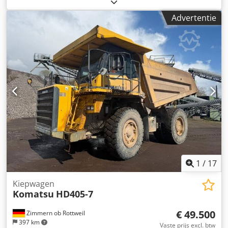
Hauser Air 26 Alva filtersysteem * CD-radio * TFT-
infodisplay * Airconditioning * Achteruitrijcamerasysteem
Advertentie
met extern scherm * Lastafschakeling * Inclusief laadbak
en palletvork * Motorvermogen van 123 kW * VSC * K-TCS
Dkjdpfozrrkpex Andjr ----Voertuignummer 12318 ----Fouten
en tussenverkoop voorbehouden
1
/
17
Kiepwagen
Komatsu
HD405-7
€ 49.500
Zimmern ob Rottweil
397 km
Vaste prijs excl. btw