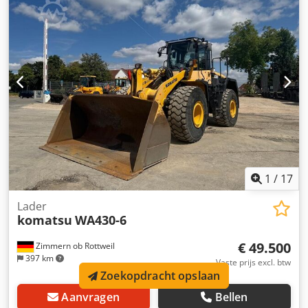
Bijzonderheden = Conditie CE type: CE = Meer informatie =
Algemene informatie Cabine: dag Technische informatie
Aantal cilinders: 4 Motorinhoud: 4.460 cc
Rupsbandbreedte: 2.380 cm Motor type: KOMATSU
SAA4D107E-1A Ledig gewicht: 21.200 kg Afmetingen
(LxBxH): 9430 x 2980 x 3040 cm Functioneel Aantal
ventielen: 2 Snelwisselsysteem: Ja Dsdpfozph Sdsx
Agmewa CE markering: ja Staat Technische staat: zeer
goed Optische staat: zeer goed
1
/
17
Lader
komatsu
WA430-6
€ 49.500
Zimmern ob Rottweil
397 km
Vaste prijs excl. btw
Zoekopdracht opslaan
Aanvragen
Bellen