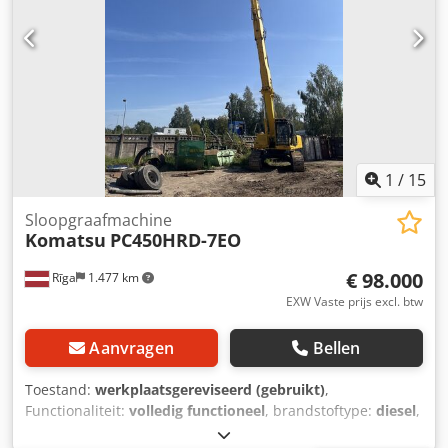
1
/
15
Sloopgraafmachine
Komatsu
PC450HRD-7EO
€ 98.000
Rīga
1.477 km
EXW Vaste prijs excl. btw
Aanvragen
Bellen
Toestand:
werkplaatsgereviseerd (gebruikt)
,
Functionaliteit:
volledig functioneel
, brandstoftype:
diesel
,
brandstofverbruik per uur:
20 l/h
, brandstoftankcapaciteit: