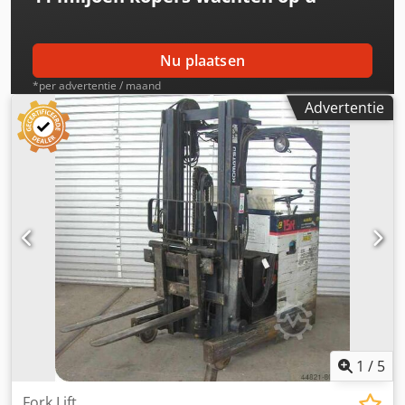
Nu plaatsen
*per advertentie / maand
Advertentie
1
/
5
Fork Lift