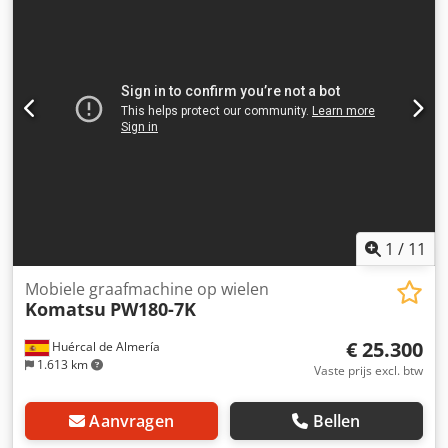
1
/
11
Mobiele graafmachine op wielen
Komatsu
PW180-7K
€ 25.300
Huércal de Almería
1.613 km
Vaste prijs excl. btw
Aanvragen
Bellen