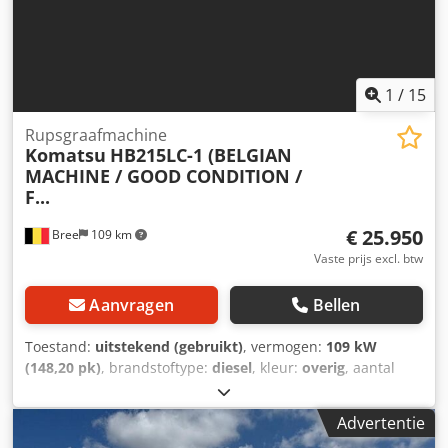
1
/
15
Rupsgraafmachine
Komatsu
HB215LC-1 (BELGIAN
MACHINE / GOOD CONDITION /
F...
€ 25.950
Bree
109 km
Vaste prijs excl. btw
Aanvragen
Bellen
Toestand:
uitstekend (gebruikt)
, vermogen:
109 kW
(148,20 pk)
, brandstoftype:
diesel
, kleur:
overig
, aantal
zitplaatsen:
1
, eerste registratie:
08/2012
, Bouwjaar:
2012
,
bedrijfsturen:
12.915 h
, Uitrusting:
airconditioning
, =
Advertentie
Aanvullende opties en accessoires = - Dagcabine - Radio =