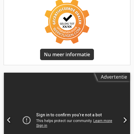
Werkt op dieselmotor Machine verkocht in deze staat
Neem contact op met VIJAY JPN Industrial Trading Pte Ltd
13A pandan crescent, Singapore 128478
Nu meer informatie
Advertentie