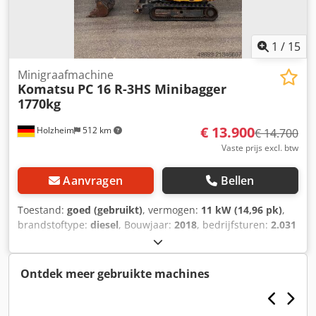
1
/
15
Minigraafmachine
Komatsu
PC 16 R-3HS Minibagger
1770kg
€ 13.900
Holzheim
512 km
€ 14.700
Vaste prijs excl. btw
Aanvragen
Bellen
Toestand:
goed (gebruikt)
, vermogen:
11 kW (14,96 pk)
,
brandstoftype:
diesel
, Bouwjaar:
2018
, bedrijfsturen:
2.031
h
, Aandrijving: Rups Leeggewicht: 1.770 kg Motormerk:
Komatsu CE-markering: ja Technische staat: goed Optische
staat: goed Serienummer: N345 Transportafmetingen (L x
Ontdek meer gebruikte machines
B x H): ca. 3,52 m / 1,00 m / 2,32 m Neem contact op met
Tobias Mayr voor meer informatie. = Verdere opties en
toebehoren = - Graafbak = Opmerkingen = Komatsu PC16R