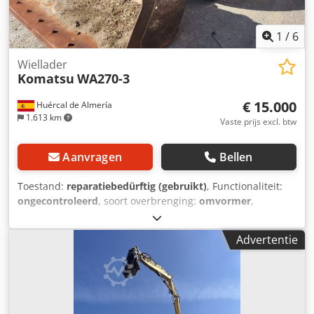
1
/
6
Wiellader
Komatsu
WA270-3
€ 15.000
Huércal de Almería
1.613 km
Vaste prijs excl. btw
Aanvragen
Bellen
Toestand:
reparatiebedürftig (gebruikt)
, Functionaliteit:
ongecontroleerd
, soort overbrenging:
omvormer
,
brandstoftype:
diesel
, kleur:
geel
, totaalgewicht:
13.300 kg
,
asconfiguratie:
2 assen
, aantal zitplaatsen:
1
, Bouwjaar:
Advertentie
1999
, bedrijfsturen:
13.852 h
, Uitrusting:
cabine,
standaard schep, vierwielaandrijving
, Wiellader Komatsu
WA270-3 Bouwjaar 1999 Reparatie nodig Meer informatie
bij Almerisan. Dedpfx Agsy H Erlemowa