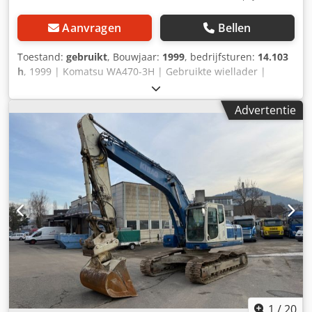
Aanvragen
Bellen
Toestand:
gebruikt
, Bouwjaar:
1999
, bedrijfsturen:
14.103
h
, 1999 | Komatsu WA470-3H | Gebruikte wiellader |
14.103 uur 📍 Locatie: Frankrijk 🚛 Levering mogelijk naar
uw bestemming – Gebruik onze transportcalculator voor
Advertentie
een kostenraming! 💰 Nu kopen voor EUR 19.800 of doe een
bod. Betaling bij levering mogelijk tegen een betaalbare
toeslag (na goedkeuring)* 👷‍♂️ Geïnspecteerd door een
onafhankelijke expert 57 inspectiepunten: 33 goedgekeurd
✅ 14 imperfect ℹ️ 10 gebreken ⚠️ 📌 Opmerking van de
inspecteur: Slecht functionerende wiellader, zeer weinig
transmissieolie. Veel roest, defecte uitlaatdemper, diverse
lekkages en de cabine-elektronica werkt niet, speling op de
scharnierpennen en stuurcilinders, achteras lekt olie,
motor loopt goed, rechter voorrem moet gecontroleerd
worden, stall-test beweegt de machine niet. 📄 Wilt u het
volledige inspectierapport, extra foto’s of een video zien?
Tip: Gebruik referentie “40838 Equippo” bij het zoeken
naar meer details online. 💡 Waarom deze machine en
1
/
20