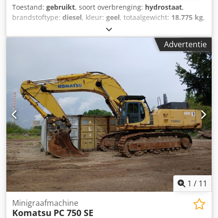
Toestand:
gebruikt
, soort overbrenging:
hydrostaat
,
brandstoftype:
diesel
, kleur:
geel
, totaalgewicht:
18.775 kg
,
asconfiguratie:
4x4
, aantal zitplaatsen:
1
, Bouwjaar:
2006
,
bedrijfsturen:
18.459 h
, Uitrusting:
boordcomputer,
Advertentie
cabine, differentieelslot, tractieregeling,
vierwielaandrijving
, Mobiele graafmachine op wielen
Bouwjaar 2006 Goede algemene staat 1 bak Dwsdpfeyz A
Rnox Agmja Meer info op de website van Almerisan
1
/
11
Minigraafmachine
Komatsu
PC 750 SE