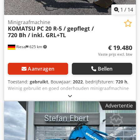
1
/
14
Minigraafmachine
KOMATSU
PC 20 R-5 / gepflegt /
720 Bh / inkl. GRL+TL
€ 19.480
Riesa
625 km
Vaste prijs excl. btw
Aanvragen
Bellen
Toestand:
gebruikt
, Bouwjaar:
2022
, bedrijfsturen:
720 h
,
Weinig gebruikt en goed onderhouden minigraafmachine
Komatsu PC 20 R-5 Technische gegevens: * Operationeel
gewicht incl. accessoires ca. 2.000 kg Dodszng Izopfx
Advertentie
Agmswa * Motor Komatsu 3D67E-2A met 11,8 kW * Totale
lengte 3.845 mm * Totale hoogte 2.370 mm * Totale
breedte (bij minimum) 1.280 mm (990 mm) * Breedte van
de rupsband 230 mm * Draairadius achterzijde 1.120 mm
* Totale lengte van de rupsband 1.570 mm * Max.