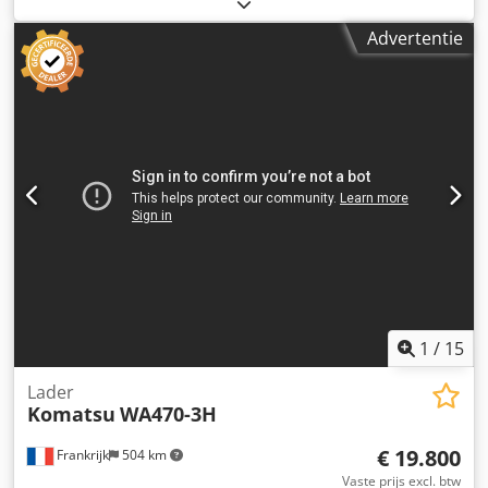
2012, bedrijfsuren: slechts 5.734!, Powertilt, HS08
snelwissel, radio, Motor: Kubota [51 kW/69 pk], 2 extra
Advertentie
hydraulische circuits, gewicht: 10.300 kg, in goede staat,
direct inzetbaar! Op verzoek kunnen wij u een lease- of
financieringsaanbieding doen. De heer Mihm (tel.) helpt u
graag verder. Meer informatie vindt u op onze website.
Wijzigingen en tussentijdse verkoop voorbehouden!
Djdpfozcudhox Agmewa = Verdere informatie =
Aandrijving: rups Voor meer informatie kunt u contact
opnemen met Tobias Ebert.
1
/
15
Lader
Komatsu
WA470-3H
€ 19.800
Frankrijk
504 km
Vaste prijs excl. btw