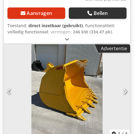
Aanvragen
Bellen
Toestand:
direct inzetbaar (gebruikt)
, Functionaliteit:
volledig functioneel
, vermogen:
246 kW (334,47 pk)
,
totaalgewicht:
55.000 kg
, Bouwjaar:
2024
, bedrijfsturen:
16.300 h
, machine-/voertuignummer:
Advertentie
KMTP0087T02020305
, Komatsu PC450 model 2005, 16.300
uur, 27 meter giekarm € 195.000 (3 giekdelen en schaar
zijn nieuw) Productiedatum van de giekarm en schaar:
2024 De machine is gereviseerd door een erkende
Komatsu-servicedienst. Deze machine is betrouwbaar in
gebruik in conflict- en oorlogsgebieden. Omdat alle
onderhoudswerkzaamheden recent zijn uitgevoerd, zijn er
geen extra inspanningen nodig op de slooplocatie.
Djdpfxev Enwpj Agmewa
1
/
4