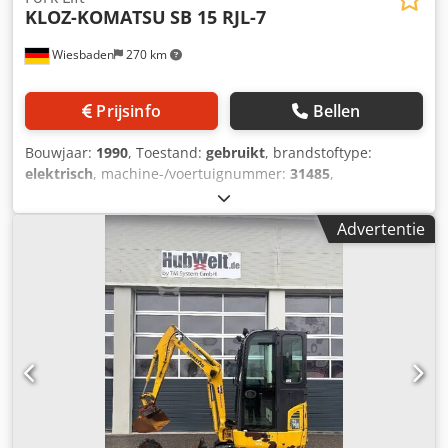
KLOZ-KOMATSU
SB 15 RJL-7
Wiesbaden
270 km
Prijsinfo
Bellen
Bouwjaar:
1990
, Toestand:
gebruikt
, brandstoftype:
elektrisch
, machine-/voertuignummer:
31485
,
hefcapaciteit: bei Hubhoehe 5000 mm 1500 kg beroerte:
max. 5000 mm vork lengte: 1050 mm gewicht: 2360 kg
Advertentie
dimensie: 1100 x 1780 x 2400 mm Dedpfx As Ezu Tegmewa