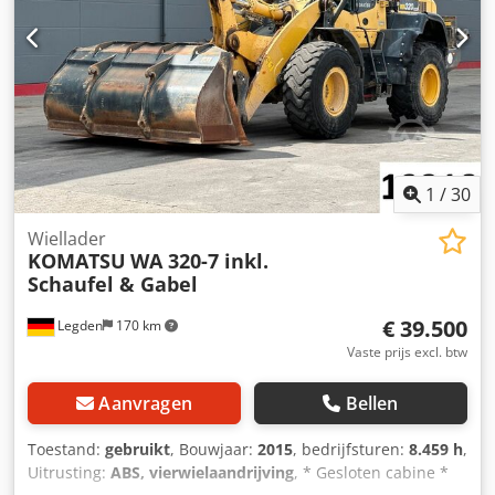
1
/
30
Wiellader
KOMATSU
WA 320-7 inkl.
Schaufel & Gabel
€ 39.500
Legden
170 km
Vaste prijs excl. btw
Aanvragen
Bellen
Toestand:
gebruikt
, Bouwjaar:
2015
, bedrijfsturen:
8.459 h
,
Uitrusting:
ABS, vierwielaandrijving
, * Gesloten cabine *