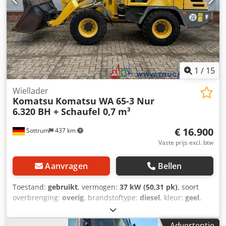
1
/
15
Wiellader
Komatsu
Komatsu WA 65-3 Nur
6.320 BH + Schaufel 0,7 m³
€ 16.900
Sottrum
437 km
Vaste prijs excl. btw
Aanvragen
Bellen
Toestand:
gebruikt
, vermogen:
37 kW (50,31 pk)
, soort
overbrenging:
overig
, brandstoftype:
diesel
, kleur:
geel
,
totaalgewicht:
4.700 kg
, leeggewicht:
4.260 kg
, maximaal
laadgewicht:
440 kg
, asconfiguratie:
4x4
, aantal
Advertentie