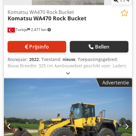
Komatsu WA470 Rock Bucket
Komatsu
WA470 Rock Bucket
Turkije
2.477 km
Prijsinfo
Bellen
Bouwjaar:
2022
, Toestand:
nieuw
, Toepassingsgebied:
Bouw Breedte: 325 cm Aanbouwdeel geschikt voor: Laders
Garantie: 12 maanden Verkoopprijs: € 13.000, US$ 13.770
Djdpfsn Tm Dujx Agmewa
Advertentie