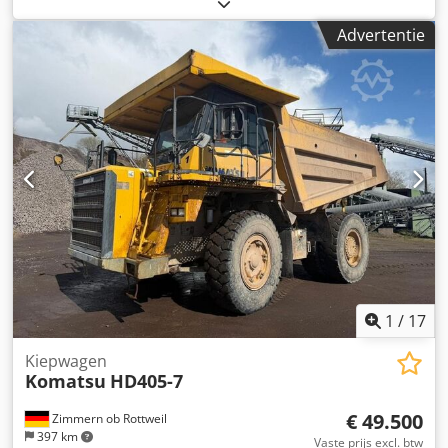
Hauser Air 26 Alva filtersysteem Dwodpfxszrrkpo Agmja *
CD-radio * TFT-infodisplay * Airconditioning *
Advertentie
Achteruitrijcamerasysteem met extern scherm *
Lastafschakeling * Inclusief laadbak en palletvork *
Motorvermogen van 123 kW * VSC * K-TCS ----
Voertuignummer 12318 ----Fouten en tussenverkoop
voorbehouden
1
/
17
Kiepwagen
Komatsu
HD405-7
€ 49.500
Zimmern ob Rottweil
397 km
Vaste prijs excl. btw