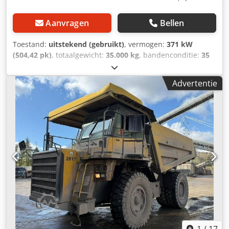
Aanvragen
Bellen
Toestand:
uitstekend (gebruikt)
, vermogen:
371 kW
(504,42 pk)
, totaalgewicht:
35.000 kg
, bandenconditie:
35
%
, Bouwjaar:
2006
, bedrijfsturen:
27.056 h
, KOMATSU
HD405-7 Dwodpfx Aeyx Hg Iegmea Bouwjaar: 2006
Advertentie
Bedrijfsuren: 27.056 uur Gesloten cabine Radio
Airconditioning Achteruitrijcamera Kiepbakverwarming
Kiepbakconditie: circa 30-40% resterend Centrale
smeerinstallatie Bandenmaat: 18.00R33, ca. 30-40% profiel
over Motor met 371 kW CE / EPA Bedrijfsgewicht: 35 ton.