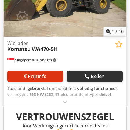
1
/
10
Wiellader
Komatsu
WA470-5H
Singapore
10.562 km
Prijsinfo
Bellen
Toestand:
gebruikt
, Functionaliteit:
volledig functioneel
,
vermogen:
193 kW (262,41 pk)
, brandstoftype:
diesel
,
kleur:
geel
, bedrijfsklaar gewicht:
24.000 kg
,
bandenconditie:
70 %
, Bouwjaar:
2002
,
machine-/voertuignummer:
50561
, Product Beschrijving
VERTROUWENSZEGEL
Dwsdpsum N Tqjfx Agmea Gebruikte wielladermachines
Gefabriceerd door Komatsu model WA470-5H wiellader
Door Werktuigen gecertificeerde dealers