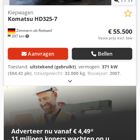
1
/
17
Kiepwagen
Komatsu
HD325-7
€ 55.500
Zimmern ob Rottweil
397 km
Vaste prijs excl. btw
Aanvragen
Bellen
Toestand:
uitstekend (gebruikt)
, vermogen:
371 kW
(504,42 pk)
, totaalgewicht:
32.000 kg
, Bouwjaar:
2007
,
bedrijfsturen:
26.259 h
, KOMATSU HD325-7 Bouwjaar: 2007
Bedrijfsuren: 26.259 uur Gesloten cabine Radio
Airconditioning Achteruitrijcamera Kiepbakverwarming
Staat van de bak: 60-70% over Centrale smeerinstallatie
Bandenmaat: 18.00R33, ca. 80% profiel Motorvermogen:
371 kW CE / EPA Bedrijfsgewicht: 32 ton. Djdpfx Agsyybt
Semewa
Adverteer nu vanaf € 4,49
*
11 miljoen kopers
wachten op u