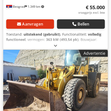
€ 55.000
Beograd
1.349 km
vraagprijs excl. btw
Aanvragen
Bellen
Toestand:
uitstekend (gebruikt)
, Functionaliteit:
volledig
functioneel
, vermogen:
363 kW (493,54 pk)
, Bouwjaar:
2000
, machine-/voertuignummer:
К30095,
, uitstekende
staat Djdpey N S Ncofx Agmswa
Advertentie