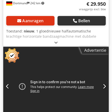
€ 29.950
Dortmund
242 km
vraagprijs excl. btw
Aanvragen
Bellen
Toestand:
nieuw
, 1 gloednieuwe halfautomatische
krachtige horizontale bandzaagmachine met dubbele
kolomgeleiding en een zaaghoek van 2° ten opzichte van
het tafelblad. Merk: HUVEMA - BEKA MAK Model: BMSY 560
Advertentie
C Technische gegevens: Zaagcapaciteit 90° rechthoekig 560
x 750 mm Zaagcapaciteit 90° rond 560 mm Zaagcapaciteit
90° vierkant 560 mm Zaagcapaciteit 45° rechthoekig 410 x
560 mm Zaagcapaciteit 45° rond 560 mm Zaagcapaciteit
45° vierkant 560 mm Afmeting zaagband 6000 x 41 x 1,3
mm Bandsnelheid, traploos 20-100 m/min. Motorvermogen
4 kW Machineafmetingen L x B x H 3400 x 1000 x 2050 mm
Dcsdpfxjbw H T De Aanok Gewicht van de machine 2045 kg
Accessoires / Speciale kenmerken: - Halfautomatische
dubbelkoloms lintzaag - Lineaire geleiders - 2° zaagsnede
tot op het tafelblad - Traploos instelbare zaagsnelheid via
potentiometer op bedieningspaneel - Hydraulische