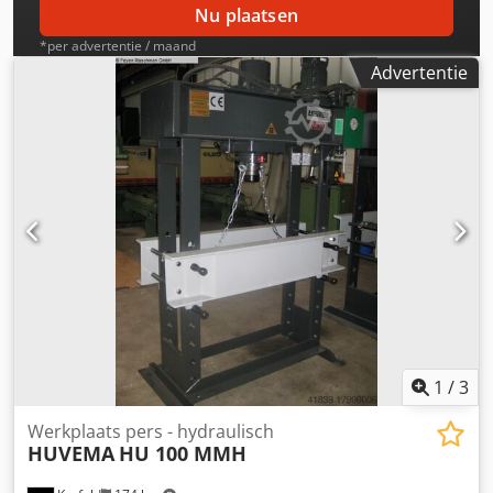
Nu plaatsen
*per advertentie / maand
Advertentie
1
/
3
Werkplaats pers - hydraulisch
HUVEMA
HU 100 MMH