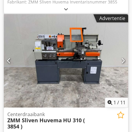
Fabrikant: ZMM Sliven Huvema Inventarisnummer 3855
Type HU310 x 750 Bouwjaar 2007 Afstand tussen de
centers 750 mm Hoogte tussen de centers 155 mm
Advertentie
Draaiddiameter over het bed 310 mm Dcedpszlx Nlefx
Aanek Spilboring 32 mm 3-beks spanplaat
Snelwisselgereedschaphouder Spanning 380 V Gewicht
van de machine circa 700 kg
1
/
11
Centerdraaibank
ZMM Sliven Huvema
HU 310 (
3854 )