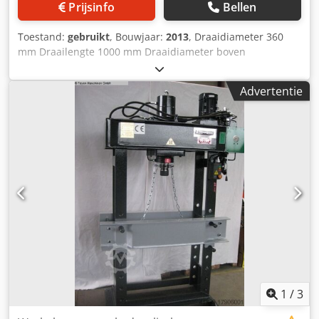
Prijsinfo
Bellen
Toestand:
gebruikt
, Bouwjaar:
2013
, Draaidiameter 360
mm Draailengte 1000 mm Draaidiameter boven
dwarsslede 215 mm Toerental(len) 30 - 3000 tpm
Spilboring 38 mm Langsvoeding 0,043 - 0,653 m/min Totale
Advertentie
vermogensbehoefte 3,5 kW Machinegewicht ca. 1500 kg
Benodigde ruimte ca. 1900 x 900 x 1300 mm Toebehoren: -
3-klauwplaat Dcodpfx Aszfqi Roanek - 4-klauwplaat -
Multifix-gereedschapshouder - Newall digitale uitlezing -
Variabel toerental - Vaste en meedraaiende brillensteun
1
/
3