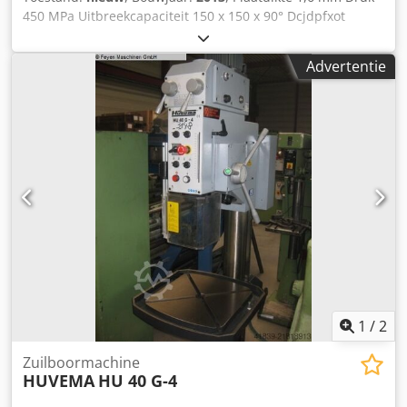
450 MPa Uitbreekcapaciteit 150 x 150 x 90° Dcjdpfxot
Smgxo Aansk Tafeloppervlak 650 x 500 mm Hoogte
basisframe 875 mm Snijhoek - bovenmes 4 °
Advertentie
Machinegewicht ca. 0,075 ton Handmatige uitklinkmachine
met onderstel, Plaatdiktes: - Staal 450MPa tot 1,6 mm, -
aluminium tot 2,25 mm, - kunststof tot 3,0 mm,
Demonstratie-unit
1
/
2
Zuilboormachine
HUVEMA
HU 40 G-4