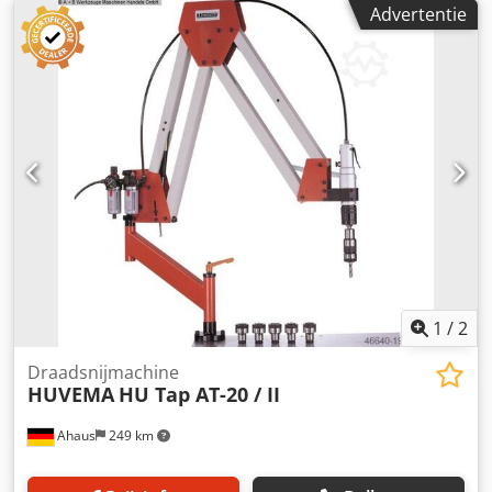
met enorme tijdsbesparing! • Vooraf ingestelde
Advertentie
precisiestops 0°, 45° en 60° links en 45° rechts •
Vervangbare werktafel • Hydraulische bankschroef,
zijwaarts naar links en rechts verplaatsbaar • Verstelbare
lengteaanslag 500 mm voor sneden van dezelfde lengte •
Het neerlaten van de zaagarm wordt continu geregeld
door een hydraulische cyclus, na het zagen beweegt de
arm automatisch weer omhoog en gaat de bankschroef
open • Koelsysteem • Spaanborstel • Draaibaar
bedieningspaneel • Elektrische veiligheidsschakelaar voor
bladspanning en zaagbladafdekking Dcjdpovyidmofx
Aanok • Noodstopschakelaar • CE-conform Siegfried Volz
Werktuigmachines Rüschebrinkstr. 151-153 D - 44143
Dortmund-Wambel
1
/
2
Draadsnijmachine
HUVEMA
HU Tap AT-20 / II
Ahaus
249 km