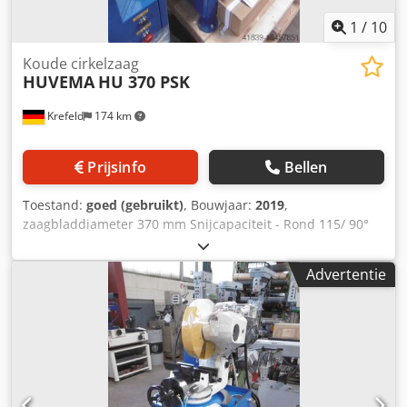
1
/
10
Koude cirkelzaag
HUVEMA
HU 370 PSK
Krefeld
174 km
Prijsinfo
Bellen
Toestand:
goed (gebruikt)
, Bouwjaar:
2019
,
zaagbladdiameter 370 mm Snijcapaciteit - Rond 115/ 90°
mm Snijcapaciteit - vierkant 110 x 110 /90° mm
Snijcapaciteit - Rechthoek 110 x 110 / 90° mm
Advertentie
Snijcapaciteit - Rechthoek 100 x 100 / 45° mm
Snijcapaciteit - Rond 115 / 45° mm Snijcapaciteit - vierkant
100 x 100 /45° mm zaagbladsnelheden 22 / 44 tpm
Spanning 400 V / 50 Hz Dcedjvxli Nepfx Aanok
motorvermogen 3 kW Machinegewicht ca. 0,27 t
Afmetingen (lengte/breedte/hoogte) 980 x 790 x 780 mm
nieuwe, ongebruikte zaag, zaag met basisframe, 2-