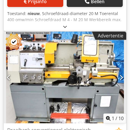
Prijsinfo
Bellen
Toestand:
nieuw
, Schroefdraad-diameter 20 M Toerental
400 omw/min Schroefdraad M 4 - M 20 M Werkbereik max.
1900 mm Werkbereik min. 200 mm Beschrijving: De AT-
modellen hebben een radius tot 1900 mm en bieden door
Advertentie
hun constructie een flexibel werkbereik. Geschikt voor
professioneel gebruik. Eenvoudig te monteren op een
werkblad. Uitrusting: - Inclusief 7 draadsnij-inzetstukken
•M3 20111812 DIN 371 19 Djdoxaaa Ijpfx Aaneck •M6
20111823 DIN 371 31 •M8 20111824 DIN 371 31 •M10
20111826 DIN 371 31 •M12 20111827 DIN 376 31 •M16
20111829 DIN 376 31 •M20 20111831 DIN 376 31 -
Regelventiel met smering - Inclusief persluchtmotor -
Adapteraansluiting maat 2 - Snijkop kan 90° verticaal naar
beneden kantelen - Snijkop is gelagerd, 360° draaibaar -
Handleiding in het Duits * zonder de ponstafel volgens
afbeelding.
1
/
10