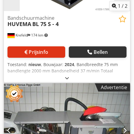
1
/
2
Bandschuurmachine
HUVEMA
BL 75 S - 4
Krefeld
174 km
Prijsinfo
Bellen
Toestand:
nieuw
, Bouwjaar:
2024
, Bandbreedte 75 mm
bandlengte 2000 mm Bandsnelheid 37 m/min Totaal
benodigd vermogen 3 kW Machinegewicht ca. 0,084 t
Benodigde ruimte ca. 1x0,5x1 m Nieuwe machine Dcsdpfx
Advertentie
Aajvcrnaonek