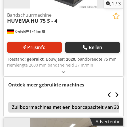
1
/
3
Bandschuurmachine
HUVEMA
HU 75 S - 4
Krefeld
174 km
Prijsinfo
Bellen
Toestand:
gebruikt
, Bouwjaar:
2020
, bandbreedte 75 mm
riemlengte 2000 mm bandsnelheid 37 m/min
Dcodpfsvblayex Aanek totaal benodigd vermogen 3 kW
Machinegewicht ca. 0,11 t Ruimtebehoefte ca. 1x0,5x1 m
demonstratiemodel, zelden gebruikt
Ontdek meer gebruikte machines
n
Zuilboormachines met een boorcapaciteit van 30-3
Advertentie