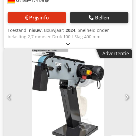
Krefeld
174 km
Prijsinfo
Bellen
Toestand:
nieuw
, Bouwjaar:
2024
, Snelheid onder
belasting 2,7 mm/sec Druk 100 t Slag 400 mm
Tafeloppervlak 920 x 560 mm Snelheid vanaf 4,25 mm/sec
Snelheid tot 8,22 mm/sec Max. oliedruk in werkcilinder 385
Advertentie
bar Olie-inhoud 26 liter Zuiger diameter 125 mm
Kolomdoorgang 920 mm Spanning 400 V/ 50 Hz Totaal
benodigd vermogen 4 kW Machinegewicht ca. 0,9 ton
Benodigde ruimte ca. 1,7 x 0,9 x 2,1 m Ongebruikte
werkplaatspers (demonstratiemachine) Handmatige en
hydraulische bediening, drukcilinder kan horizontaal
worden bewogen, tafel is in hoogte verstelbaar via
hydraulische cilinder, Djdjvcrm Aspfx Aansck cilinder
diameter 175 mm, zuigerbasis diameter 125 mm,