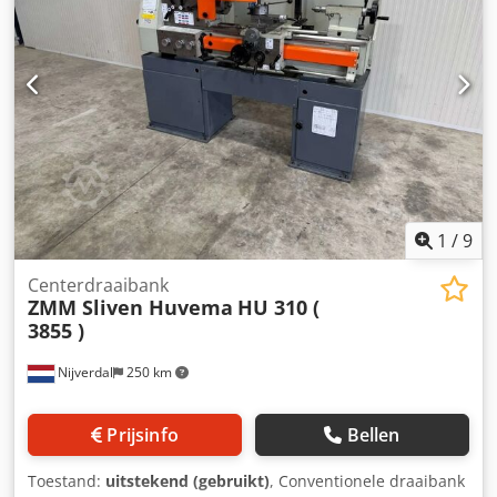
* Machineverlichting * Gereedschapsuitwerper *
Beschermkap * Totaal vermogensbehoefte 1,5 kW *
Machinewicht ca. 460 kg. * In zeer goede staat!!
1
/
9
Centerdraaibank
ZMM Sliven Huvema
HU 310 (
3855 )
Nijverdal
250 km
Prijsinfo
Bellen
Toestand:
uitstekend (gebruikt)
, Conventionele draaibank