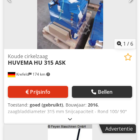
snelheden motor, pneumatische snelspanklem, materiaal
stop, koelsysteem, Verstekoptie 45° links en 45° rechts,
1
/
6
Koude cirkelzaag
HUVEMA
HU 315 ASK
Krefeld
174 km
Prijsinfo
Bellen
Toestand:
goed (gebruikt)
, Bouwjaar:
2016
,
zaagbladdiameter 315 mm Snijcapaciteit - Rond 100/ 90°
mm Dcjdpovxlkasfx Aanok Snijcapaciteit - vierkant 90 x 90 /
90° mm Snijcapaciteit - Rechthoek 85 x 110 / 90° mm
Advertentie
Snijcapaciteit - Rechthoek 85 x 85 / 45° mm Snijcapaciteit -
Rond 100 / 45° mm Snijcapaciteit - vierkant 85 x 110 /45°