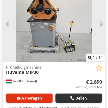
1
/
14
Profielbuigmachine
Huvema MIP30
€ 2.890
Tata
1.056 km
Vaste prijs excl. btw
Aanvragen
Bellen