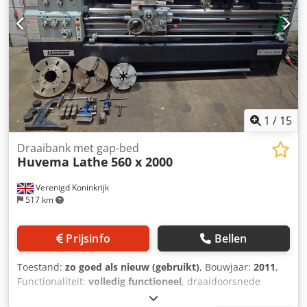
1
/
15
Draaibank met gap-bed
Huvema Lathe
560 x 2000
Verenigd Koninkrijk
517 km
Prijsinfo
Bellen
Toestand:
zo goed als nieuw (gebruikt)
, Bouwjaar:
2011
,
Functionaliteit:
volledig functioneel
, draaidoorsnede
boven de dwarsslede:
355 mm
, spil doorgang:
85 mm
,