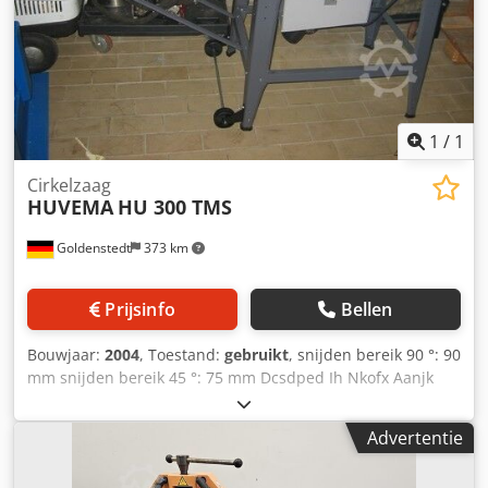
1
/
1
Cirkelzaag
HUVEMA
HU 300 TMS
Goldenstedt
373 km
Prijsinfo
Bellen
Bouwjaar:
2004
, Toestand:
gebruikt
, snijden bereik 90 °: 90
mm snijden bereik 45 °: 75 mm Dcsdped Ih Nkofx Aanjk
Zag blad diameter 315 mm Tabel Afmetingen 800 x
500/400 mm Blade zag 30 mm machine gewicht ab. 45 kg
Advertentie
afmetingen 850 x 600 x 430 mm