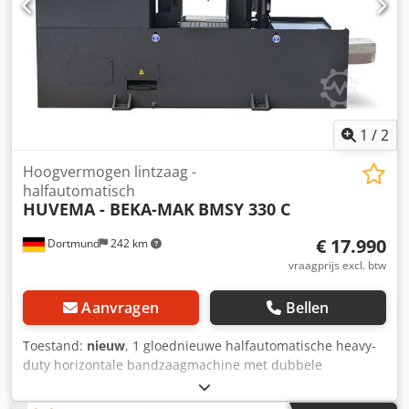
hoogte verstelbaar (zwenk- en kantelbaar) Dedpfx
Aaeviqybjneck Tafel zwenkbaar 45° links/rechts en 360°
rondom de kolom draaibaar Draad snijden tot M24
Koelmiddelinrichting
1
/
2
Hoogvermogen lintzaag -
halfautomatisch
HUVEMA - BEKA-MAK
BMSY 330 C
€ 17.990
Dortmund
242 km
vraagprijs excl. btw
Aanvragen
Bellen
Toestand:
nieuw
, 1 gloednieuwe halfautomatische heavy-
duty horizontale bandzaagmachine met dubbele
kolomgeleiding en 2° zaagschuinte ten opzichte van het
tafeloppervlak Fabrikant: HUVEMA / BEKA-MAK, herkomst