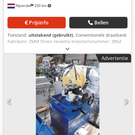
Nijverdal
250 km
Prijsinfo
Bellen
Toestand:
uitstekend (gebruikt)
, Conventionele draaibank
Fabrikant: ZMM Sliven Huvema Inventarisnummer: 3854
Type HU310 x 750 Bouwjaar 2007 Dsdpfx Aszlx H Rsanock
Afstand tussen de centers: 750 mm Hoogte tussen de
Advertentie
centers: 155 mm Draaiddiameter over het bed: 310 mm
Spindelboring: 32 mm 3-beks spanplaat Snelwisselsysteem
Spanning: 380 V Gewicht van de machine: ca. 700 kg