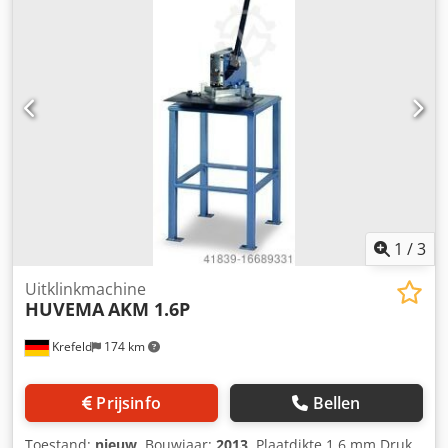
mm zaagbladsnelheden 25 / 50 tpm Spanning 400 V / 50
Hz motorvermogen 1 kW Machinegewicht ca. 0,24 t
Afmetingen (lengte/breedte/hoogte) 980 x 790 x 780 mm
ongebruikte tentoonstellingsmachine, Zaag is met
basisframe, 2-snelheden motor, pneumatische
snelspanklem, materiaal stop, koelsysteem, Verstekoptie
45° links en 45° rechts,
1
/
3
Uitklinkmachine
HUVEMA
AKM 1.6P
Krefeld
174 km
Prijsinfo
Bellen
Toestand:
nieuw
, Bouwjaar:
2013
, Plaatdikte 1,6 mm Druk