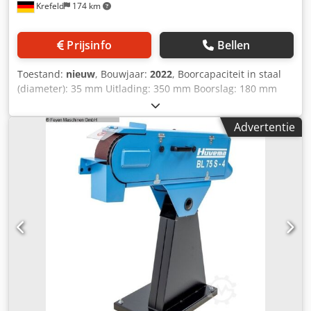
Krefeld
174 km
Prijsinfo
Bellen
Toestand:
nieuw
, Bouwjaar:
2022
, Boorcapaciteit in staal
(diameter): 35 mm Uitlading: 350 mm Boorslag: 180 mm
Max. draaddiameter: M 24 mm Voeding: 0,1 - 0,2 mm/omw
Spilsnelheden: 100 - 1450 omw/min Spindelopname: MT 4
Advertentie
Tafeloppervlak: 560 x 385 mm Afstand spil/tafel max.: 780
mm Dcodpfx Aajy H Nvbsnek Afstand spil/voetplaat: 1320
mm Spanning: 400 V / 50 Hz Totale vermogensbehoefte:
1,5 kW Machinegewicht ca.: 0,46 t Benodigde ruimte ca.:
1,2 x 0,7 x 2,4 m Met koelmiddel- en draadsnij-inrichting
Instelbare boordiepte met automatische uitschakeling
Links-rechtsdraaiende spindel Verstelbare
spanenbescherming