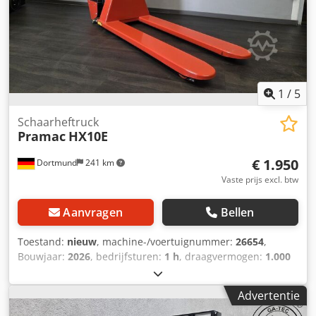
1
/
5
Schaarheftruck
Pramac
HX10E
€ 1.950
Dortmund
241 km
Vaste prijs excl. btw
Aanvragen
Bellen
Toestand:
nieuw
, machine-/voertuignummer:
26654
,
Bouwjaar:
2026
, bedrijfsturen:
1 h
, draagvermogen:
1.000
kg
, hefhoogte:
715 mm
, masttype:
Simplex
, bouwhoogte:
1.244 mm
, Apparaatgegevens: Dedszik Hkspfx Aqgswa
Advertentie
Bouwjaar: 2026 Hefvermogen: 1000 kg Hefhoogte: 715 mm
Uurstand afgelezen: 1 u Masttype: Standaard Masthoogte: