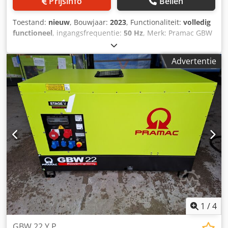
Prijsinfo
Bellen
Toestand:
nieuw
, Bouwjaar:
2023
, Functionaliteit:
volledig
functioneel
, ingangsfrequentie:
50 Hz
, Merk: Pramac GBW
22 P DDS Geluidsbescherming motorkap: 66 dB(A) 7m
Continu 3-fase vermogen: 20,12 kVA / 16,10 kW Dedpjq A T
Advertentie
Dwjfx Aqgswa Maximaal 3-fasen vermogen: 22 kVA / 17,6
kW Spanning: 230 / 400 Volt Frequentie: 50 Hz Fasen: 3
Dieselmotor: Perkins 404J-22G Uitlaattrap: STAGE V
Koelsysteem: Water Cilinders: 4 in lijn Cilinderinhoud:
2220 cm³ Inlaat: Normaal Motortoerental: 1500 rpm
Motorbediening: Mechanisch Verbruik bij 3/4 belasting: 4,0
liter Verbruik bij vollast: 5,74 liter/uur Inhoud
brandstoftank: 51 liter Generator: MeccAlte ECP28-M4 C
Type: Borstelloos Aantal polen: 4 Besturing: Elektronisch
(AVR-besturing) Digitale regeling ACP Stopcontacten met FI:
1x 32A - 400V / 5-polig Afmetingen en gewicht: Lengte:
1645 mm Breedte: 870 mm Hoogte: 1060 mm Tankinhoud:
51 liter Gewicht, droog: ca. 546 kg Centraal kraanlaadoog
Heftruck kan onder worden gereden Gloeipinnen Motor
1
/
4
voorverwarming PHS Behoud van acculading
GBW 22 Y P