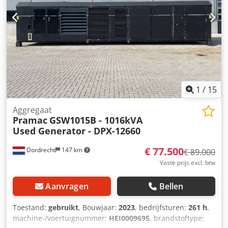
1
/
15
Aggregaat
Pramac
GSW1015B - 1016kVA
Used Generator - DPX-12660
€ 77.500
Dordrecht
147 km
€ 89.000
Vaste prijs excl. btw
Aanvragen
Bellen
Toestand:
gebruikt
, Bouwjaar:
2023
, bedrijfsturen:
261 h
,
machine-/voertuignummer:
HEI0009695
, brandstoftype: