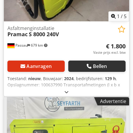
1
/
5
Asfaltmenginstallatie
Pramac
S 8000 240V
€ 1.800
Passau
679 km
Vaste prijs excl. btw
Aanvragen
Bellen
Toestand:
nieuw
, Bouwjaar:
2024
, bedrijfsturen:
129 h
,
Opslagnummer: 100637990 Transportafmetingen (l x b x
h): 0 x 0 x 0 ---- goede staat Dwodpfjzkzyqex Aqgsa
Advertentie