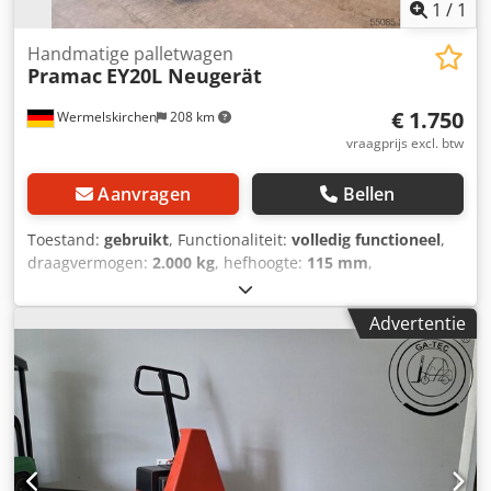
1
/
1
Handmatige palletwagen
Pramac
EY20L Neugerät
€ 1.750
Wermelskirchen
208 km
vraagprijs excl. btw
Aanvragen
Bellen
Toestand:
gebruikt
, Functionaliteit:
volledig functioneel
,
draagvermogen:
2.000 kg
, hefhoogte:
115 mm
,
brandstoftype:
elektrisch
, bouwhoogte:
1.220 mm
,
vorklengte:
1.150 mm
, totale lengte:
1.552 mm
,
Advertentie
aandrijftype:
Elektro
, bouwbreedte:
550 mm
,
Laagheffende palletwagen Lastzwaartepunt: 600
Vorkbreedte: 160 mm Vorkdikte: 58 mm Masttype: Geen
Technische staat: Nieuw Batterij voltage: 48V Bouwjaar
batterij: 2025 Staat batterij: Nieuw CE-certificaat, Dsdpfx
Aqszh R Eqegowa