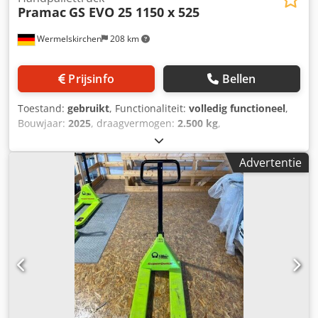
Pramac
GS EVO 25 1150 x 525
Wermelskirchen
208 km
Prijsinfo
Bellen
Toestand:
gebruikt
, Functionaliteit:
volledig functioneel
,
Bouwjaar:
2025
, draagvermogen:
2.500 kg
,
vorkenbordbreedte:
525 mm
, vorklengte:
1.150 mm
,
aandrijftype:
Handbetrieb
, Handpallettruck Masttype:
Advertentie
Geen Technische staat: Nieuw Stuurwiel: Rubber;
Lastrollen: Polyurethaan; Tandem; Kleur: Groen;
Uitvoering: EVO, handmatig rijden en heffen,
in-/uitrijrollen, 3D stalen dissel, proportioneel daalventiel.
Dwjdpfoyfyymox Aqgea