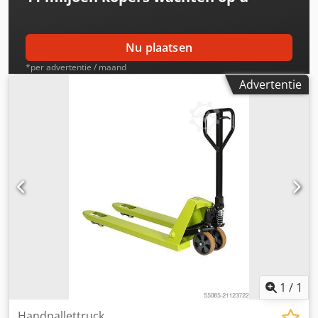
Nu plaatsen
*per advertentie / maand
Advertentie
1
/
1
Handpallettruck