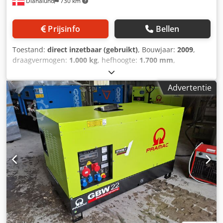
Dianalund
730 km
16:00 uur. Wij kijken ernaar uit u te zien! Dedpfx Aqotw Ad
Esgjwa Wij spreken Engels Onder voorbehoud van eerdere
verkoop en eventuele fouten in deze aanbieding. Bij de
Prijsinfo
Bellen
dealer wordt het apparaat in de staat waarin het zich
bevindt verkocht, dus niet opgeknapt. Alle informatie
Toestand:
direct inzetbaar (gebruikt)
, Bouwjaar:
2009
,
wordt verstrekt zonder garantie, fouten en wijzigingen
draagvermogen:
1.000 kg
, hefhoogte:
1.700 mm
,
voorbehouden.
brandstoftype:
elektrisch
, resterende batterijcapaciteit:
100 %
, kleur:
groen
, Pramac vorkheftruck. Model GX 10-16.
Advertentie
Bouwjaar 2009. Voorzien van 2 geheel nieuwe batterijen.
Maximale hefhoogte: 1700 mm. Hefvermogen: 1000 kg. In
zeer goede staat. Dedpfx Aqey Uacbegswa