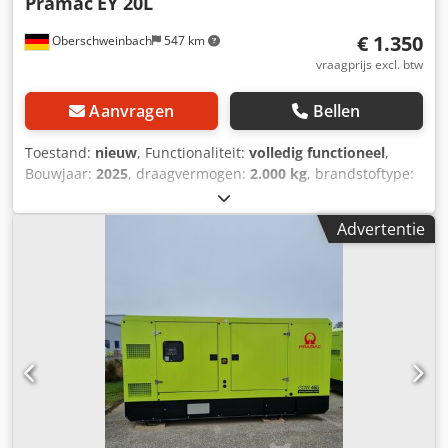
Pramac
EY 20L
€ 1.350
Oberschweinbach
547 km
vraagprijs excl. btw
Aanvragen
Bellen
Toestand:
nieuw
, Functionaliteit:
volledig functioneel
,
Bouwjaar:
2025
, draagvermogen:
2.000 kg
, brandstoftype:
elektrisch
, aandrijftype:
Elektro
, Laagheffende
palletwagen Djdsx Hbrbspfx Aqgjwa Toestand: Nieuw
Advertentie
apparaat Technische staat: Nieuw Beschrijving: Vorkmaat:
1150x550 mm, externe lader