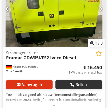
1
/
8
Stroomgenerator
Pramac
GDW65I/FS2 Iveco Diesel
€ 16.450
Hessisch Lichtenau
377 km
EXW Vaste prijs excl. btw
Aanvragen
Bellen
Toestand:
zo goed als nieuw (tentoonstellingsmachine)
,
Bouwjaar:
2023
, bedrijfsturen:
1 h
, Functionaliteit:
volledig
functioneel
, brandstoftype:
diesel
, kleur:
groen
,