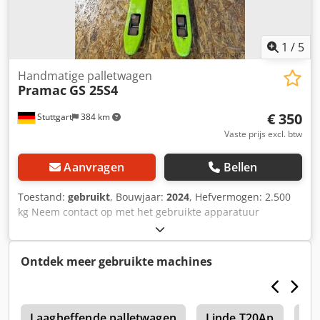
1
/
5
Handmatige palletwagen
Pramac
GS 25S4
€ 350
Stuttgart
384 km
Vaste prijs excl. btw
Aanvragen
Bellen
Toestand:
gebruikt
, Bouwjaar:
2024
, Hefvermogen: 2.500
kg Neem contact op met het gebruikte apparatuur
centrum voor meer informatie. Dwsdpfszfkyvsx Aqgja
Ontdek meer gebruikte machines
0
Laagheffende palletwagen
Linde T20Ap
Li