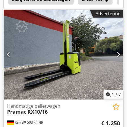
Advertentie
1
/
7
Handmatige palletwagen
Pramac
RX10/16
€ 1.250
Kahla
503 km