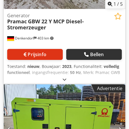
1
/
5
Generator
Pramac
GBW 22 Y MCP Diesel-
Stromerzeuger
Denkendorf
403 km
Prijsinfo
Bellen
Toestand:
nieuw
, Bouwjaar:
2023
, Functionaliteit:
volledig
functioneel
, ingangsfrequentie:
50 Hz
, Merk: Pramac GWB
22 Y CDS Geluiddempende motorkap: 64 dB(A) 7m Continu
vermogen: 18,4 kVA / 14,45 kW Spanning: 230 / 400 Volt
Advertentie
Frequentie: 50 Hz Fasen: 3 Dsdpeq A U Axjfx Aqgewa
Dieselmotor: Yanmar 4TNV88 BIPGE Uitlaattrap: STAGE V
Koelsysteem: Water Cilinders: 4 in serie Cilinderinhoud:
2190 cm³ Inlaat: Normaal Motortoerental: 1500 rpm
Motorbediening: Mechanisch Elektrische start Verbruik bij
3/4 belasting: 3,87 liter Verbruik bij vollast: 5,17 liter/uur
Generator: MeccAlte ECP28-M/4 of gelijkwaardig Type: