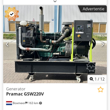
diesel
, motorfabrikant:
Baudouin 12M26 G1000/5
,
Toepassing: Bouw Leeggewicht: 18.000 kg
Advertentie
Generatorvermogen: 1.016 kVA Laadruimtematen: 1219 x
244 x 258 cm CE-markering: ja Productieland: IT Neem
contact op met het DPX-team voor meer informatie. = Extra
opties en toebehoren = Dsdpsyv Umkjfx Aqgewa - Accu -
Bedieningspaneel - Stalen dak - Tank
1
/
12
Generator
Pramac
GSW220V
Boxmeer
163 km