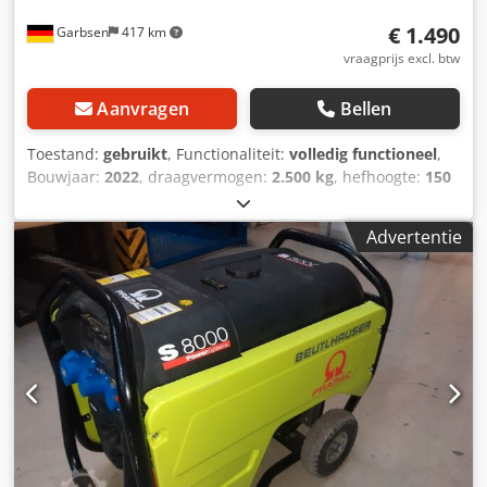
voorbehouden.
€ 1.490
Garbsen
417 km
vraagprijs excl. btw
Aanvragen
Bellen
Toestand:
gebruikt
, Functionaliteit:
volledig functioneel
,
Bouwjaar:
2022
, draagvermogen:
2.500 kg
, hefhoogte:
150
mm
, vorklengte:
2.400 mm
, aandrijftype:
Handbetrieb
,
Handpalletwagen Masttype: Geen Dwjdpfxjymhako Aqgoa
Advertentie
Technische staat: Nieuw Voorbanden type: Bandages
Achterbanden type: Bandages Beschrijving: Nieuw
apparaat!