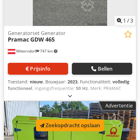
1
/
3
Generatorset Generator
Pramac
GDW 465
Mitterndorf
747 km
Prijsinfo
Bellen
Toestand:
nieuw
, Bouwjaar:
2023
, Functionaliteit:
volledig
functioneel
, ingangsfrequentie:
50 Hz
, Merk: PRAMAC
GDW 465 Geluidsdruk op 7 m DB(A): 67 Geluidsvermogen
LWA DP(A): 96 Continu vermogen106,15 kVA / 84,92 kW
Advertentie
Dwsdjq A U Afepfx Aqgja Spanning: 230 / 400 Volt
Frequentie: 50 Hz Dieselmotor: Perkins 1104D-E44TAG2
Uitlaatfase IIIA alleen stationair gebruik toegestaan!
Zoekopdracht opslaan
Koelsysteem: Water Cilinders: 4 in serie Cilinderinhoud:
4400 cm³ Inlaatsysteem: Turbo Motortoerental: 1500 rpm