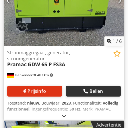
Borstelloos Aantal polen: 4 Regeling: Elektronisch (AVR-
regeling) Handmatig bedieningspaneel: Sleutelstart
Voltmeter, ampèremeter, bedrijfsurenteller,
motorstoringsindicator Stopcontacten: 1 x Schuko 220V 2 x
CEE 16A -230V 1 x CEE 16A -400V 1 x CEE 32A -400V
Afmetingen: Lengte: 1645 mm Breedte: 870 mm Hoogte:
1072 mm Tankinhoud: 51 liter Gewicht: ca. 560 kg
1
/
6
Kraanoog Heftruck kan onder
Stroomaggregaat, generator,
stroomgenerator
Pramac
GDW 65 P FS3A
Denkendorf
403 km
Prijsinfo
Bellen
Toestand:
nieuw
, Bouwjaar:
2023
, Functionaliteit:
volledig
functioneel
, ingangsfrequentie:
50 Hz
, Merk: PRAMAC
GDW 65 P FS3A Geluidsdruk op 7 m dB(A): 62
Geluidsvermogen LWA dB(A): 91 Continu vermogen 60,3kVA
Advertentie
/ 48,2kW Spanning: 230 / 400 Volt Frequentie: 50 Hz