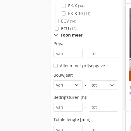
EK-X
(14)
EK-X 10
(11)
EGV
(14)
ECU
(13)
Toon meer
Prijs:
-
Alleen met prijsopgave
Bouwjaar:
-
Bedrijfsturen [h]:
-
Totale lengte [mm]:
-
e R14X
Linde E10 Triplex
Still
Linde R12B