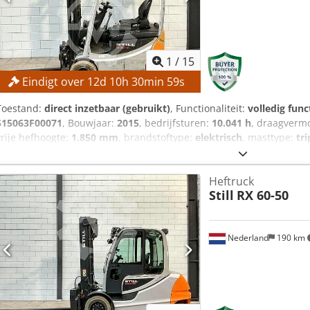
1
/
15
Eindigt over
12
d
10
h
30
min
58
s
Toestand:
direct inzetbaar (gebruikt)
, Functionaliteit:
volledig func
515063F00071
, Bouwjaar:
2015
, bedrijfsturen:
10.041 h
, draagverm
vrije hefhoogte:
1.850 mm
, brandstoftype:
elektrisch
, masttype:
tri
Hefhoogte: 5.250 mm Vrije hefhoogte: 1.850 mm Hefcapaciteit: 1.2
Maximale vorkbreedte: 900 mm Minimale vorkbreedte: 170 mm MA
Heftruck
Brandstoftype: Elektrisch Afmetingen en gewicht Afmetingen (l x b x
Still
RX 60-50
gewicht: 2.331 kg Csdpfx Agszrmmrsyjrf Doorrijhoogte: 2.270 mm Aa
Accuspanning: 24 V Bedrijfstijden: 10.041 uur UITRUSTING Zijdelin
Niet-markerende banden CE-markering Documentatie
Nederland
190 km