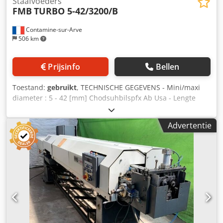
Staafvoeders
FMB
TURBO 5-42/3200/B
Contamine-sur-Arve
506 km
Prijsinfo
Bellen
Toestand:
gebruikt
, TECHNISCHE GEGEVENS - Mini/maxi
diameter : 5 - 42 [mm] Chodsuhbilspfx Ab Usa - Lengte
stang : 3 200 [mm] - Zuiger diameter : 14 [mm] - Diameter
kanaal : 15 [mm] - Stroomvoorziening : 3x400 V, 50 [Hz]
Advertentie