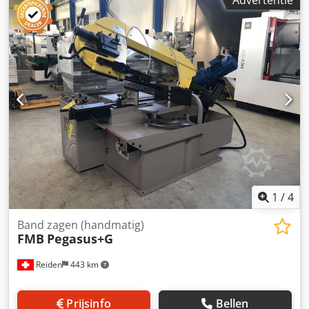
Advertentie
ze met klemmen zijn bevestigd. Prijs voor alle geleidingen:
€ 250,00, exclusief BTW en verzendkosten. Pos. 2 Klemmen
ø 50 mm voor geleidingsbril, eveneens van de fabrikant
van het laadmagazijn, FMB. De polyurethaanklemmen
kunnen alleen worden gebruikt in het laadmagazijn Turbo
10-65 mm met klemmenbril (niet geschikt voor rollenbril).
Codpfx Aszqt Igjb Usha Prijs: € 100,00, exclusief BTW en
verzendkosten. Pos. 3 Lagering voor voorschuifstangen,
diverse maten, op aanvraag. Verzoeken graag voorzien van
bedrijfsadres en e-mailadres, anders kunnen wij geen
specifieke antwoorden garanderen.
1
/
4
Band zagen (handmatig)
FMB
Pegasus+G
Reiden
443 km
Prijsinfo
Bellen