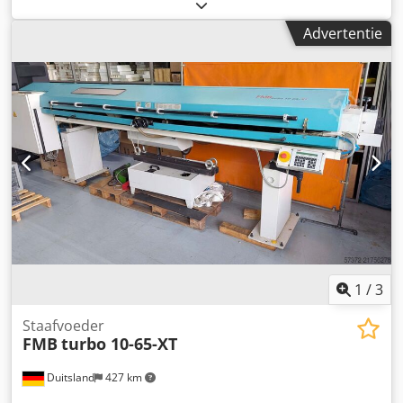
Ash Nf N Seb Uoa Stanglengte max.: 3.200 mm Bouwjaar
2007 Gewicht zonder olievulling: ca. 750 kg
Advertentie
1
/
3
Staafvoeder
FMB
turbo 10-65-XT
Duitsland
427 km