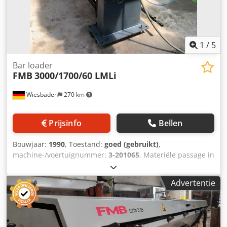
1
/
5
Bar loader
FMB
3000/1700/60 LMLi
Wiesbaden
270 km
Prijsinfo
Bellen
Bouwjaar:
1990
, Toestand:
goed (gebruikt)
,
machine-/voertuignummer:
3-201065
, Materiële passage in
de leverings pijp Max.: 65 mm voor materiaal lengtes tot:
3000 mm Toevoer kracht oneindig instelbaar tot max.: 550
Advertentie
N. Oplaadtijd ca.: 30 s Elec. aansluiting/vermogen eis: 380
V/1,5 kW Ruimtevereiste: 5810 x 920 x 1515 mm Gewicht:
1200 kg Cjdpodlm Dhofx Ab Usha