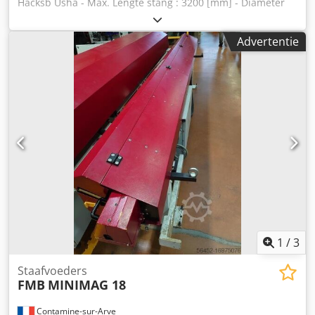
Hacksb Usha - Max. Lengte stang : 3200 [mm] - Diameter
glijder : 12 [mm]
Advertentie
1
/
3
Staafvoeders
FMB
MINIMAG 18
Contamine-sur-Arve