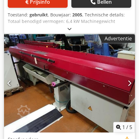
Prijsinfo
Bellen
Toestand:
gebruikt
, Bouwjaar:
2005
, Technische details:
Totaal benodigd vermogen: 6,4 kW Machinegewicht
ongeveer: 250 kg Afmetingen L x B x H: 1,4 x 0,9 x 1,4 m 2
stuks Doseerunits Verdere technische kenmerken: -
Advertentie
Systeemdruk 125 bar - Afgiftesnelheid 3 l/min -
Accumulator voordruk 80 bar - SEW Eurodrive-motor,
1410/1710 tpm Uitrusting: - Hydraulische tank met 200 liter
inhoud, afmeting L:850 x B:630 x H:380mm - Oliepan
afmeting L:1100 x B:850 x H:380mm * Chjdpfxou N E Nus
Ab Uea
1
/
5