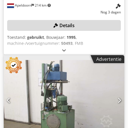
Apeldoorn
214 km
Nog 3 dagen
Details
Toestand:
gebruikt
, Bouwjaar:
1995
,
machine-/voertuignummer:
50493
, FMB
metaalbandzaagmachine met bedieningspaneel en aan-
en afvoerrollenbanen. Details: Merk: FMB Bouwjaar: 1995
Advertentie
Serienummer: 50493 Vermelding: Werktoolmachines
Germond, Izegem Uitvoering: horizontale
bandzaagopstelling Rollenbanen: 2 stuks (aanvoer en
afvoer) Codpeznb Uvjfx Ab Usha Elektrische markering: 400
V Conditie: gebruikt Koper is zelf verantwoordelijk voor
demontage, er zijn geen hulpmiddelen aanwezig