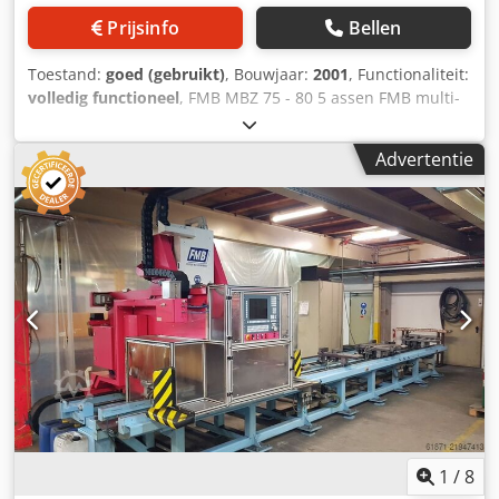
Prijsinfo
Bellen
Toestand:
goed (gebruikt)
, Bouwjaar:
2001
, Functionaliteit:
volledig functioneel
, FMB MBZ 75 - 80 5 assen FMB multi-
bewerkingscentrum, Type MBZ - 2 / 72-80 / 5, Bouwjaar
2001, PC-besturing met TFT-kleurendisplay, Verplaatsing
Advertentie
X/Y/Z 7000/1000/370 mm, Freeskop met hoogfrequentie-
spindel voor aluminium, Spiltoerental tot 18.000 tpm - 7,5
kW, 12-voudige gereedschapswisselaar, Opname HSK 40,
2-assige NC gaffelfreeskop, 8 pneumatische
spanelementen, Pendelend bewerken mogelijk,
Programmagenerator, FMB programmeersoftware,
pneumatische materiaalaanslag, Meet-/tastinrichting,
Chedezhuitepfx Ab Uja
1
/
8