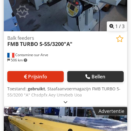
1
/
3
Balk feeders
FMB
TURBO 5-55/3200"A"
Contamine-sur-Arve
506 km
Prijsinfo
Bellen
Toestand:
gebruikt
, Staafaanvoermagazijn FMB TURBO 5-
55/3200 "A" Chsdpfx Aey Umvbeb Uoa
Advertentie