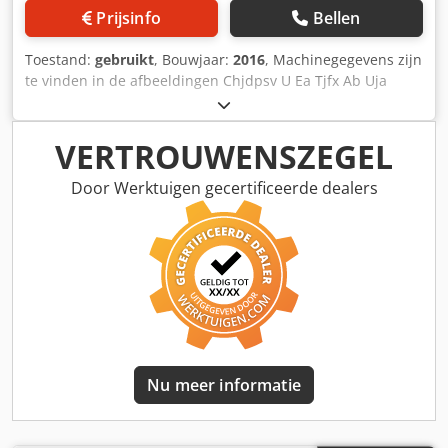
GmbH Cedpfxsgculvj Ab Usha
Prijsinfo
Bellen
Toestand:
gebruikt
, Bouwjaar:
2016
, Machinegegevens zijn
te vinden in de afbeeldingen Chjdpsv U Ea Tjfx Ab Uja
VERTROUWENSZEGEL
Door Werktuigen gecertificeerde dealers
Nu meer informatie