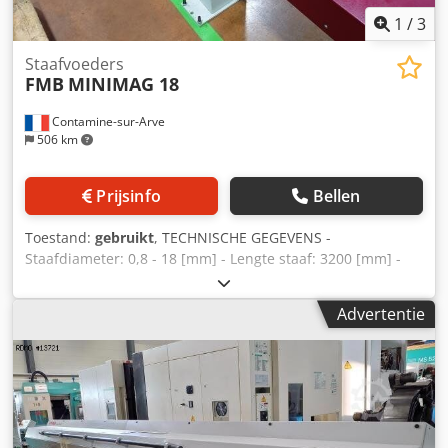
1
/
3
Staafvoeders
FMB
MINIMAG 18
Contamine-sur-Arve
506 km
Prijsinfo
Bellen
Toestand:
gebruikt
, TECHNISCHE GEGEVENS -
Staafdiameter: 0,8 - 18 [mm] - Lengte staaf: 3200 [mm] -
Zuigerdiameter: 15 [mm] Codpjuhbh Uefx Ab Ujha -
Kanaaldiameter: 18 [mm] - Benodigd vermogen: 1,5 [kw] -
Advertentie
Laadtijd: ca. 22 sec (met staven van 3200 mm) - Olievulling:
50 [l] - Viscositeit 100 [cSt] van : 40 [°C] - Gewicht: 500 [kg] -
Max. afvallengte: 300 [mm]