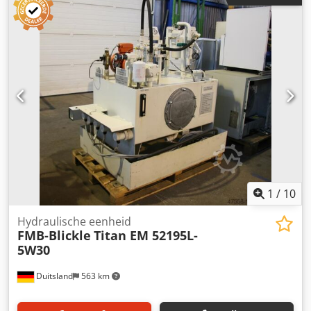
1
/
10
Hydraulische eenheid
FMB-Blickle
Titan EM 52195L-
5W30
Duitsland
563 km