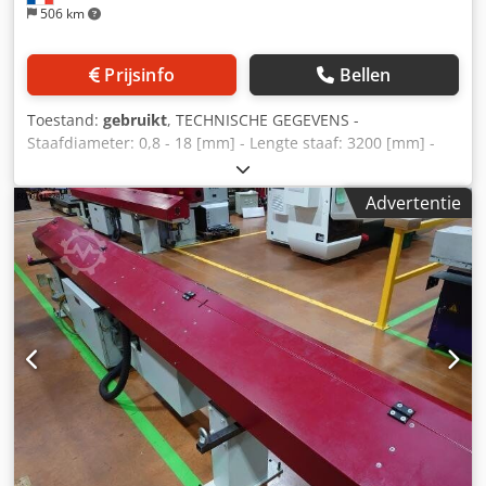
506 km
Prijsinfo
Bellen
Toestand:
gebruikt
, TECHNISCHE GEGEVENS -
Staafdiameter: 0,8 - 18 [mm] - Lengte staaf: 3200 [mm] -
Zuigerdiameter: 15 [mm] - Kanaaldiameter: 18 [mm] -
Benodigd vermogen: 1,5 [kw] - Laadtijd: ca. 22 sec (met
Advertentie
staven van 3200 mm) Chjdsuhbifjpfx Ab Uoa - Olievulling:
50 [l] - Viscositeit 100 [cSt] van : 40 [°C] - Gewicht: 500 [kg] -
Max. afvallengte: 300 [mm]