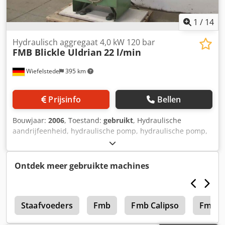
1
/
14
Hydraulisch aggregaat 4,0 kW 120 bar
FMB Blickle Uldrian
22 l/min
Wiefelstede
395 km
Prijsinfo
Bellen
Bouwjaar:
2006
, Toestand:
gebruikt
, Hydraulische
aandrijfeenheid, hydraulische pomp, hydraulische pomp,
universele aandrijfeenheid, hydraulisch station, -fabrikant:
FMB Blickle, hydraulische eenheid met hydraulisch
reservoir van roterende transfermachine Uldrian TSM 22-8
Ontdek meer gebruikte machines
-Hydraulische pomp: druk tot 120 bar -Debiet: 22 l/min -
Motor: 4 kW / 1500 rpm Hydraulische tank: met niveau-
indicator, tankinhoud 100 l -Oliekoeler -Afzonderlijke
n
onderdelen: zie foto's Cedpfx Abem Dyh Re Uoha -
Staafvoeders
Fmb
Fmb Calipso
Fmb C
Afmetingen: 720/500/H1630 mm -Gewicht: 293 kg