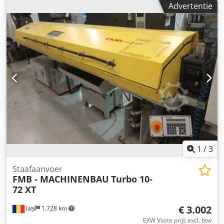
Advertentie
1
/
3
Staafaanvoer
FMB - MACHINENBAU
Turbo 10-
72 XT
€ 3.002
Iași
1.728 km
EXW Vaste prijs excl. btw