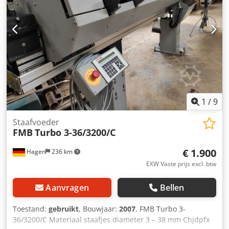
1
/
9
Staafvoeder
FMB
Turbo 3-36/3200/C
€ 1.900
Hagen
236 km
EXW Vaste prijs excl. btw
Aanvragen
Bellen
Toestand:
gebruikt
, Bouwjaar:
2007
, FMB Turbo 3-
36/3200/C Materiaal staafjes diameter 3 – 38 mm Chjdpfx