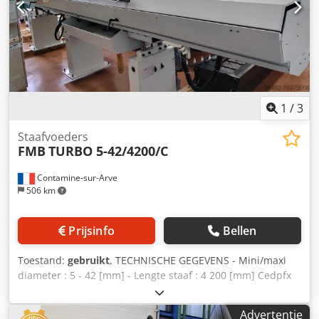
1
/
3
Staafvoeders
FMB
TURBO 5-42/4200/C
Contamine-sur-Arve
506 km
Prijsinfo
Bellen
Toestand:
gebruikt
, TECHNISCHE GEGEVENS - Mini/maxi
diameter : 5 - 42 [mm] - Lengte staaf : 4 200 [mm] Cedpfx
Asuhbh Isb Ueha - Voeding : 3x400 V, 50 [Hz]
Advertentie