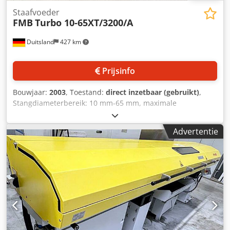
Staafvoeder
FMB
Turbo 10-65XT/3200/A
Duitsland
427 km
Prijsinfo
Bouwjaar:
2003
, Toestand:
direct inzetbaar (gebruikt)
,
Stangdiameterbereik: 10 mm-65 mm, maximale
stanglengte: 3200 mm, aanvoerkracht: 550 N,
machinegewicht: ca. 2.800 kg, bedrijfsuren: ca. 60.000 u.
Advertentie
Documentatie aanwezig. Bezichtiging ter plaatse is
mogelijk. Chsdpfxsy Ax Tus Ab Usa