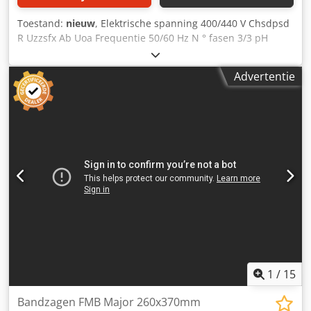
Toestand:
nieuw
, Elektrische spanning 400/440 V Chsdpsd
R Uzzsfx Ab Uoa Frequentie 50/60 Hz N ° fasen 3/3 pH
Advertentie
1
/
15
Bandzagen FMB Major 260x370mm