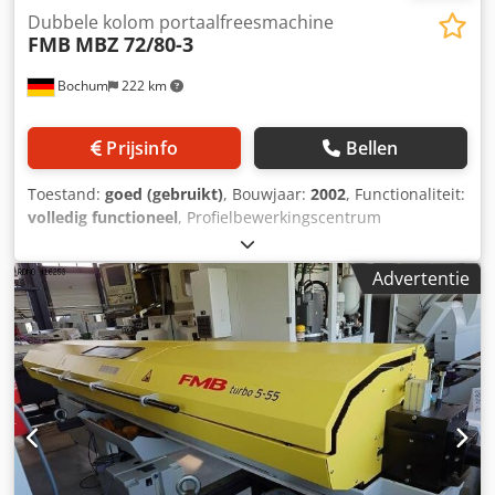
Dubbele kolom portaalfreesmachine
FMB
MBZ 72/80-3
Bochum
222 km
Prijsinfo
Bellen
Toestand:
goed (gebruikt)
, Bouwjaar:
2002
, Functionaliteit:
volledig functioneel
, Profielbewerkingscentrum
portaalfreesmachine Type: MBZ 72/80-3 Bouwjaar: 2002
Toestand: gebruikt Technische gegevens: x-as: 7000 mm y-
Advertentie
as: 1000 mm z-as: 370 mm Spindelaandrijving: 6,8 kW
Spindelsnelheid: 20.000 tpm Gereedschaphouder: SK30
Trekbout DIN 69872 Gereedschapswisselaar: 12 Speciale
uitrusting/toebehoren – Vögele centrale smering – Niels
minimale hoeveelheid smering – Vakuümsysteem met 8
spanklemmodules – 8 gereedschaphouders incl.
gereedschap – Werkstukopnemer incl. gereedschaphouder
– Documentatie Chodpfoy S Hazjx Ab Uja