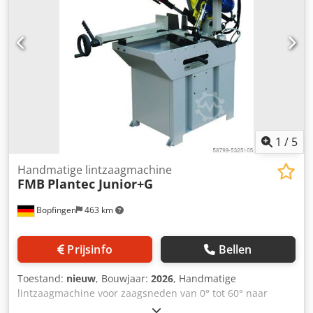
Rbpjx Ab Uoa
1
/
5
Handmatige lintzaagmachine
FMB
Plantec Junior+G
Bopfingen
463 km
Prijsinfo
Bellen
Toestand:
nieuw
, Bouwjaar:
2026
, Handmatige
lintzaagmachine voor zaagsneden van 0° tot 60° naar
rechts. Hydraulische bandspanning, beugelgreep met