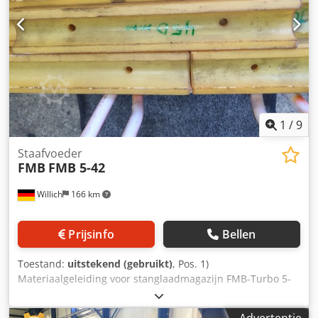
1
/
9
Staafvoeder
FMB
FMB 5-42
Willich
166 km
Prijsinfo
Bellen
Toestand:
uitstekend (gebruikt)
, Pos. 1)
Materiaalgeleiding voor stanglaadmagazijn FMB-Turbo 5-
42 42 mm kanaal, 3x ca. 1000 mm; 3x 500 mm. De
geleidingen kunnen eenvoudig worden vervangen doordat