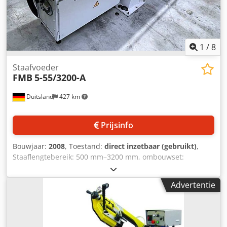
1
/
8
Staafvoeder
FMB
5-55/3200-A
Duitsland
427 km
Prijsinfo
Bouwjaar:
2008
, Toestand:
direct inzetbaar (gebruikt)
,
Staaflengtebereik: 500 mm–3200 mm, ombouwset:
D50/1650/3200, max. staafdiameter: 50 mm,
materiaalleiding: 30 mm, max. duwkracht: 750 N, max.
Advertentie
grijpkracht: 1500 N, invoersnelheid: 700 mm/s,
terugloopsnelheid: 1000 mm/s, laadcapaciteit: 240 mm.
Machineafmetingen X/Y: ca. 4450 mm / 900 mm, gewicht:
ca. 1800 kg. Bezichtigen ter plaatse is mogelijk. Chedpfox S