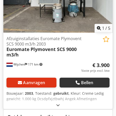
1
/
5
Afzuiginstallaties Euromate Plymovent
SCS 9000 m3/h 2003
Euromate
Plymovent SCS 9000
m3/h
€ 3.900
Wijchen
171 km
Vaste prijs excl. btw
Aanvragen
Bellen
Bouwjaar:
2003
, Toestand:
gebruikt
, Kleur: Creme Ledig
gewicht: 1.000 kg Dcsdpfxjztbwhj Angek Afmetingen
(LxBxH): 130 x 140 x 290 cm - Bouwjaar: 2003 -
Documentatie aanwezig: Nee - CE markering aanwezig: Ja -
CE certificaat aanwezig: Nee - Capaciteit [m³/h]: 9000 -