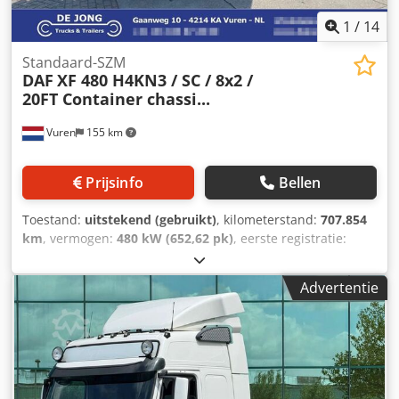
complexe draaionderdelen met excentrische
freesbewerkingen.
1
/
14
Standaard-SZM
DAF
XF 480 H4KN3 / SC / 8x2 /
20FT Container chassi...
Vuren
155 km
Prijsinfo
Bellen
Toestand:
uitstekend (gebruikt)
, kilometerstand:
707.854
km
, vermogen:
480 kW (652,62 pk)
, eerste registratie:
07/2019
, brandstoftype:
diesel
, asconfiguratie:
8x2
,
wielbasis:
6.100 mm
, brandstof:
diesel
, kleur:
rood
,
Advertentie
bestuurderscabine:
slaapcabine
, soort overbrenging:
automatisch
, emissieklasse:
Euro 6
, ophanging:
staal-
lucht
, totale lengte:
8.820 mm
, totale breedte:
2.550 mm
,
toegestane aslast (as 1):
9.000 kg
, toegestane aslast (as 2):
8.000 kg
, toegestane aslast (as 3):
11.500 kg
, Bouwjaar:
2019
, Uitrusting:
AdBlue, EBS (Elektronisch Remsysteem),