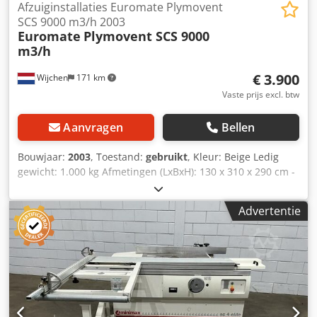
Afzuiginstallaties Euromate Plymovent
SCS 9000 m3/h 2003
Euromate
Plymovent SCS 9000
m3/h
€ 3.900
Wijchen
171 km
Vaste prijs excl. btw
Aanvragen
Bellen
Bouwjaar:
2003
, Toestand:
gebruikt
, Kleur: Beige Ledig
gewicht: 1.000 kg Afmetingen (LxBxH): 130 x 310 x 290 cm -
Bouwjaar: 2003 - Documentatie aanwezig: Nee - CE
markering aanwezig: Ja - CE certificaat aanwezig: Nee -
Advertentie
Capaciteit [m³/h]: 9000 - Hoofdventilator [st.]: 1 - Vermogen
hoofdventilator [kW]: 7.5 - Opties: Lasdampafzuiging,
Schakelkast - Transportafmetingen: 1300mm x 3100mm x
2900mm (l x b x h) - Transportgewicht [kg]: 1000kg
Financiële informatie BTW: De getoonde prijs is exclusief
BTW BTW/marge: BTW verrekenbaar voor ondernemers
Levering en inruil altijd mogelijk van alles in de industriële