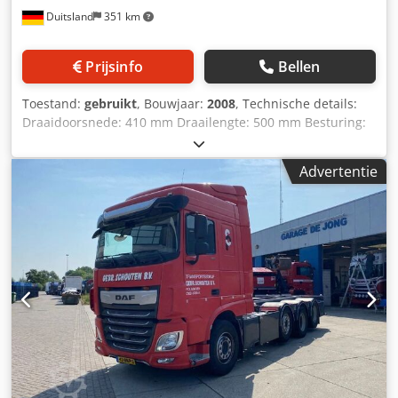
Duitsland
351 km
Prijsinfo
Bellen
Toestand:
gebruikt
, Bouwjaar:
2008
, Technische details:
Draaidoorsnede: 410 mm Draailengte: 500 mm Besturing:
Fanuc 21i TB Standaard draaidoorsnede: 275 mm X-as
verplaatsing: 277 mm Y-as verplaatsing: 82 (±41) mm Z-as
Advertentie
verplaatsing: 500 mm Spil 1 toerental: 4500 1/min Spil 1
vermogen: 18,5/18,5/15 kW Spil 1 max. stafdiameter: 65
mm Revolverposities / aangedreven posities: 12/12
Vermogen aangedreven gereedschap: 5,5 kW Toerental
aangedreven gereedschappen: 6000 1/min Totale
stroombehoefte: 39,2 kVA Dcedpjzd Un Ijfx Angsk
Machinegewicht ca.: 6,2 t Benodigde ruimte ca.: 3,1 x 2,0 x
2,2 m Spantangopname: Hainbuch Toebehoren:
Spaanafvoer Robotinterface High-performance precisie
draaimachine met Y-as en robotbelading voor
asonderdelen. Zeer nauwkeurige Stäubli robot voor
assenbelading. Uitermate geschikt voor de bewerking van