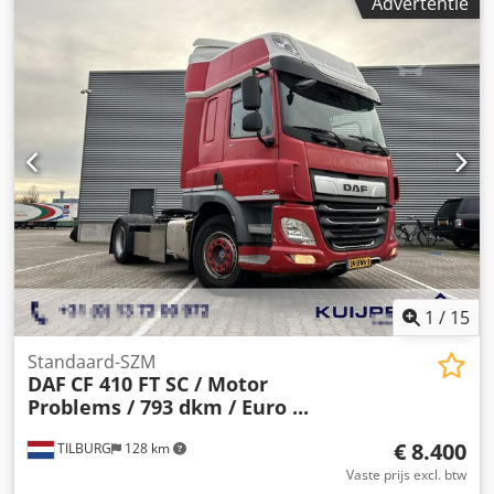
Advertentie
1
/
15
Standaard-SZM
DAF
CF 410 FT SC / Motor
Problems / 793 dkm / Euro ...
€ 8.400
TILBURG
128 km
Vaste prijs excl. btw