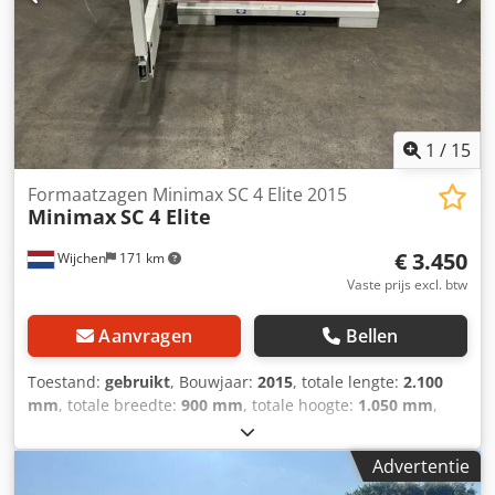
sectoren Yorick Diebels Dcsdjzta Acjpfx Angok
1
/
15
Formaatzagen Minimax SC 4 Elite 2015
Minimax
SC 4 Elite
€ 3.450
Wijchen
171 km
Vaste prijs excl. btw
Aanvragen
Bellen
Toestand:
gebruikt
, Bouwjaar:
2015
, totale lengte:
2.100
mm
, totale breedte:
900 mm
, totale hoogte:
1.050 mm
,
Kleur: Wit Gewicht: 250 kg - Bijzonderheden: - └
Omschrijving: Voorritsmotor niet aanwezig - Bouwjaar:
Advertentie
2015 - Documentatie aanwezig: Nee - CE markering