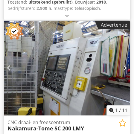
Toestand:
uitstekend (gebruikt)
, Bouwjaar:
2018
,
bedrijfsturen:
2.900 h
, masttype:
telescopisch
,
brandstoftype:
diesel
, Aandrijflijn Aandrijving: Rupsband
Motormerk: Yanmar Dcsdezrryqepfx Angek Gewichten
Advertentie
Leeggewicht: 7.200 kg Functioneel Hefcapaciteit: 250 kg
Werkhoogte: 1.400 cm CE-markering: ja Onderhoud,
historie en staat Aantal eigenaren: 1 Technische staat: zeer
goed Optische staat: zeer goed Overige informatie Staat
van de voorbanden: 90 Staat van de achterbanden: 90
Emissieniveau: Fase VI / Tier VI Leveringsvoorwaarden: EXW
Maximale horizontale reikwijdte: 1000 m Maximale uitslag
van de arm in graden: 360 Maximale uitslag van het
werkplatform in graden: 180 Laatste inspectie: 2026-08-04
Overige informatie Neem contact op met Martyn Joosse
voor meer informatie.
1
/
11
CNC draai- en freescentrum
Nakamura-Tome
SC 200 LMY