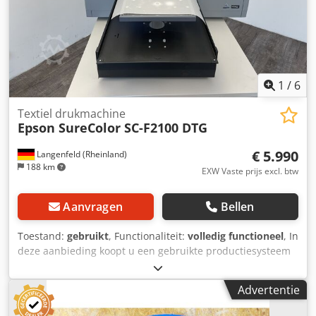
1
/
6
Textiel drukmachine
Epson SureColor SC-F2100 DTG
€ 5.990
Langenfeld (Rheinland)
188 km
EXW Vaste prijs excl. btw
Aanvragen
Bellen
Toestand:
gebruikt
, Functionaliteit:
volledig functioneel
, In
deze aanbieding koopt u een gebruikte productiesysteem
"Epson SureColor SC-F2100". Het betreft: 1x Epson
SureColor SC-F2100 Het is geen probleem om de machine
Advertentie
naar uw wensen te configureren. Neem gerust contact met
ons op! Tellerstanden: Totaal: 0 pagina's Dcodozh Dcvepfx