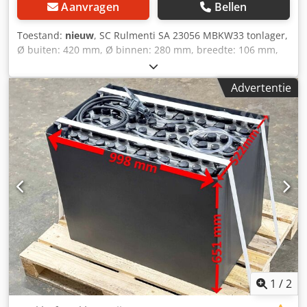
Aanvragen
Bellen
Toestand:
nieuw
, SC Rulmenti SA 23056 MBKW33 tonlager,
Ø buiten: 420 mm, Ø binnen: 280 mm, breedte: 106 mm,
ongebruikt in originele verpakking, 100% functioneel,
leveringsomvang volgens foto's ATTENTIE: kosten voor
Advertentie
verpakking en transport graag apart opvragen! ATTENTIE:
kosten voor verpakking en transport apart opvragen!
Dcedsi Ec Hpjpfx Angsk
1
/
2