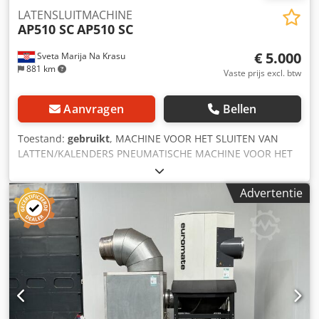
LATENSLUITMACHINE
AP510 SC
AP510 SC
€ 5.000
Sveta Marija Na Krasu
881 km
Vaste prijs excl. btw
Aanvragen
Bellen
Toestand:
gebruikt
, MACHINE VOOR HET SLUITEN VAN
LATTEN/KALENDERS PNEUMATISCHE MACHINE VOOR HET
SLUITEN VAN GEPATENTEERD S/C-PROFIEL Dcsdjxl Ryiepfx
Angsk
Advertentie