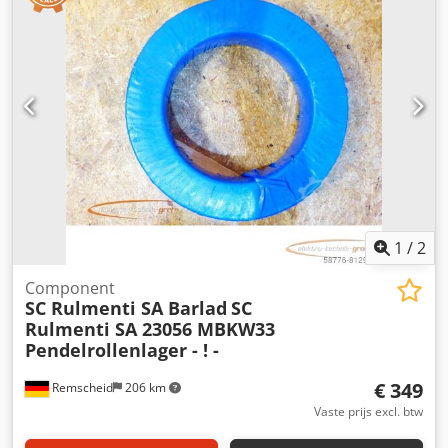
Angok Staat: Dit is een gebruikte machine, die mogelijk
gebruikssporen vertoont (kleine krassen of verkleuringen).
De machine is getest op functionaliteit. Verpakking en
verzending: U kunt de machine tijdens onze
openingstijden komen bekijken. Maak hiervoor een
afspraak! Een zeewaardige verpakking en wereldwijde
verzending zijn op aanvraag mogelijk. Voor verzending of
aflevering wordt er een functionele test in video
vastgelegd. Voor meer informatie kunt u natuurlijk ook
persoonlijk contact met ons opnemen.
1
/
2
Component
SC Rulmenti SA Barlad
SC
Rulmenti SA 23056 MBKW33
Pendelrollenlager - ! -
€ 349
Remscheid
206 km
Vaste prijs excl. btw