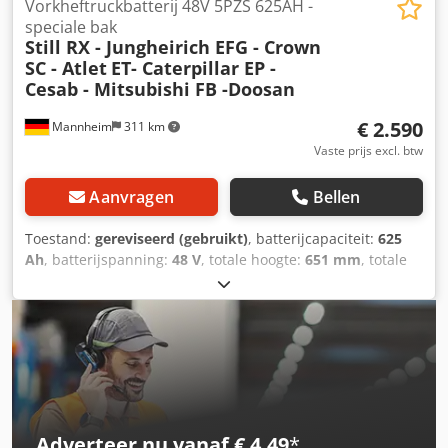
Vorkheftruckbatterij 48V 5PZS 625AH -
speciale bak
Still RX - Jungheirich EFG - Crown
SC - Atlet
ET- Caterpillar EP -
Cesab - Mitsubishi FB -Doosan
€ 2.590
Mannheim
311 km
Vaste prijs excl. btw
Aanvragen
Bellen
Toestand:
gereviseerd (gebruikt)
, batterijcapaciteit:
625
Ah
, batterijspanning:
48 V
, totale hoogte:
651 mm
, totale
lengte:
998 mm
, totale breedte:
522 mm
, Geteste
heftruckaccu voor uw heftruck – 48V 5PZS 625Ah – DIN C +
1 jaar garantie + Inclusief aquamatic-vulsysteem +
Inclusief hoofdafleider en REMA 320 stekker (andere
stekkers kunnen op aanvraag gemonteerd worden) +
Capaciteit: minimaal 90-100% (C5 capaciteitsrapport wordt
bij levering bijgevoegd) + Bouwjaar 2024 Afmetingen:
Lengte: 1.214 mm Breedte: 420 mm Dedpfx Aey
Adverteer nu vanaf € 4,49
*