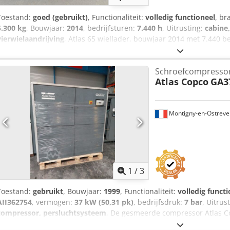
Toestand:
goed (gebruikt)
, Functionaliteit:
volledig functioneel
, br
5.300 kg
, Bouwjaar:
2014
, bedrijfsturen:
7.440 h
, Uitrusting:
cabine
vierwielaandrijving
, Atlas 65 wiellader, bouwjaar 2014 met 7.440 be
staat direct inzetbaar. Transport en levering mogelijk. Bezichtigin
mogelijk. Chsdpsy N Ei Nsfx Acasa
Schroefcompresso
Atlas Copco
GA3
Montigny-en-Ostreve
1
/
3
Toestand:
gebruikt
, Bouwjaar:
1999
, Functionaliteit:
volledig functi
AII362754
, vermogen:
37 kW (50,31 pk)
, bedrijfsdruk:
7 bar
, Uitrus
compressor, persluchtsysteem
, De gesmeerde compressor Atlas C
betrouwbare machine, ontworpen om optimale prestaties te leveren 