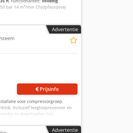
735 h
, Functionaliteit:
volledig
,50 bar 14 m³/min Chjdpfxozqvvaj
Advertentie
systeem
Prijsinfo
nstallatie voor compressorgroep,
nblok. Inclusief leegloopreservoir en
ronder te downloaden lijst.
ccesvolle afronding binnen 24 uur van
aring van de eindgebruiker (EUS) door
Advertentie
ine
indgebruiker. De BPDD- en EUS-