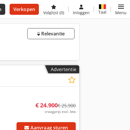
n
Verkopen
Taal
Volglijst
(0)
Inloggen
Menu
Relevantie
Advertentie
€ 24.900
€ 25.900
vraagprijs excl. btw
Aanvraag sturen