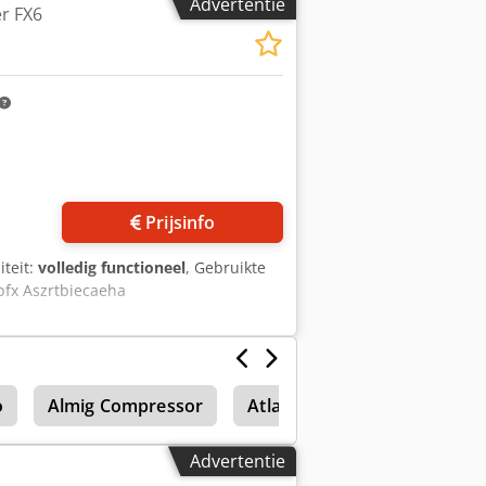
Advertentie
r FX6
Prijsinfo
iteit:
volledig functioneel
, Gebruikte
pfx Aszrtbiecaeha
o
Almig Compressor
Atlas Ar50
Wielladers
Advertentie