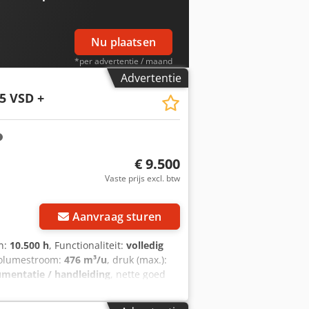
Nu plaatsen
*per advertentie / maand
Advertentie
5 VSD +
€ 9.500
Vaste prijs excl. btw
Vraag meer foto's aan
Aanvraag sturen
en:
10.500 h
, Functionaliteit:
volledig
volumestroom:
476 m³/u
, druk (max.):
umentatie / handleiding
, nette goed
fx Acajha