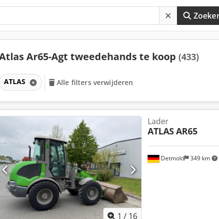
Zoeke
Atlas Ar65-Agt tweedehands te koop
(433)
ATLAS
Alle filters verwijderen
Lader
ATLAS
AR65
Detmold
349 km
1
/
16