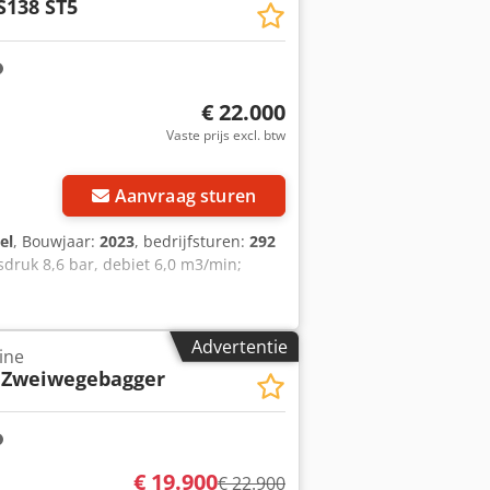
S138 ST5
€ 22.000
Vaste prijs excl. btw
Aanvraag sturen
el
, Bouwjaar:
2023
, bedrijfsturen:
292
fsdruk 8,6 bar, debiet 6,0 m3/min;
Advertentie
ine
/ Zweiwegebagger
€ 19.900
€ 22.900