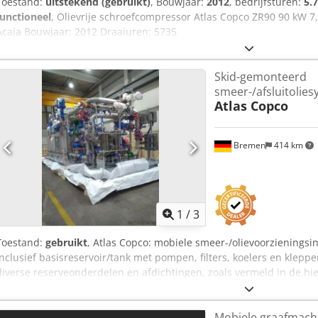
Toestand:
uitstekend (gebruikt)
, Bouwjaar:
2012
, bedrijfsturen:
5.
functioneel
, Olievrije schroefcompressor Atlas Copco ZR90 90 kW 7
Acaja Bouwjaar: 2012 Draaiuren: 5735
Skid-gemonteerd
smeer-/afsluitolie
Atlas Copco
Bremen
414 km
1
/
3
Toestand:
gebruikt
, Atlas Copco: mobiele smeer-/olievoorzieningsi
inclusief basisreservoir/tank met pompen, filters, koelers en kleppe
diverse reserveonderdelen en afdichtingen, zoals vermeld in de hie
Csdjzmadmepfx Acaeha Let op: de verkoop is afhankelijk van de su
een due diligence-onderzoek (BPDDC) en het invullen van een verkl
Mobiele graafmach
de koper, en indien de koper niet de eindgebruiker is, voor elke e