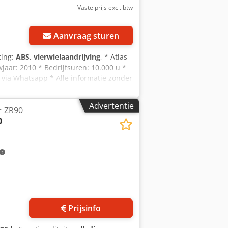
Vaste prijs excl. btw
Aanvraag sturen
ting:
ABS, vierwielaandrijving
, * Atlas
aar: 2010 * Bedrijfsuren: 10.000 u *
s via Whatsapp * Alle informatie zonder
Advertentie
r ZR90
0
Prijsinfo