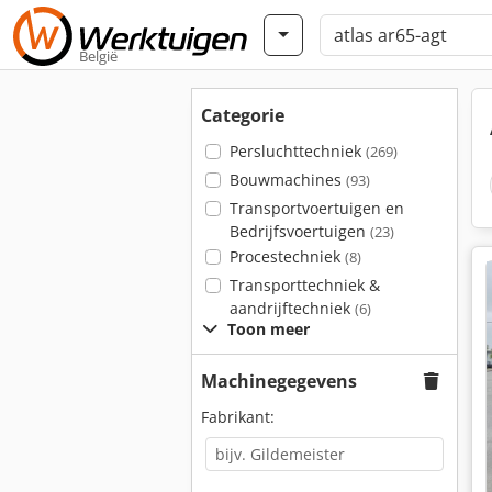
België
Categorie
Persluchttechniek
(269)
Bouwmachines
(93)
Transportvoertuigen en
Bedrijfsvoertuigen
(23)
Procestechniek
(8)
Transporttechniek &
aandrijftechniek
(6)
Toon meer
Machinegegevens
Fabrikant: