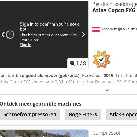
Persluchtkoeldroge
Atlas Copco
FX6
Hohenems
517 km
1
/
8
Toestand:
zo goed als nieuw (gebruikt)
, Bouwjaar:
2019
, Functional
Atlas Copco FX6 koeldroger 2,34 m³/min 14 bar Bouwjaar: 2019 Cod
Ontdek meer gebruikte machines
Schroefcompressoren
Boge Filters
Atlas-Copc
Compressor