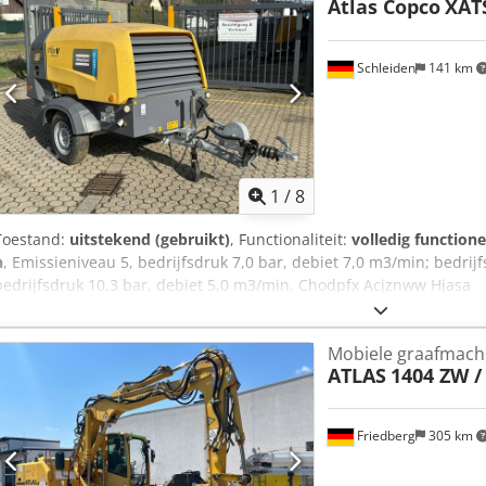
Atlas Copco
XAT
Schleiden
141 km
1
/
8
Toestand:
uitstekend (gebruikt)
, Functionaliteit:
volledig functione
h
, Emissieniveau 5, bedrijfsdruk 7,0 bar, debiet 7,0 m3/min; bedrij
bedrijfsdruk 10,3 bar, debiet 5,0 m3/min. Chodpfx Acjznww Hjasa
Mobiele graafmach
ATLAS
1404 ZW 
Friedberg
305 km