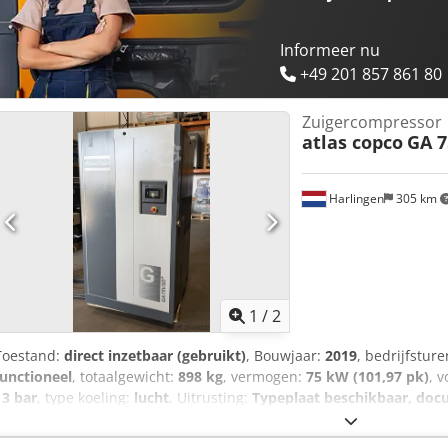
Informeer nu
+49 201 857 861 80
Zuigercompressor
atlas copco
GA 7
Harlingen
305 km
1
/
2
Toestand:
direct inzetbaar (gebruikt)
, Bouwjaar:
2019
, bedrijfstur
functioneel
, totaalgewicht:
898 kg
, vermogen:
75 kW (101,97 pk)
, 
13 bar
, type koeling:
lucht
, Uitrusting:
Typeplaat beschikbaar, doc
werkende schroefcompressor 75 KW Freqentiegestuurd Csdszrihrsp