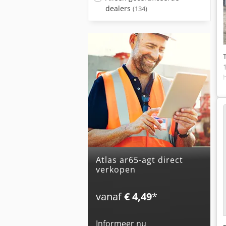
dealers
(134)
atlas ar65-agt direct
verkopen
vanaf
€ 4,49
*
Informeer nu