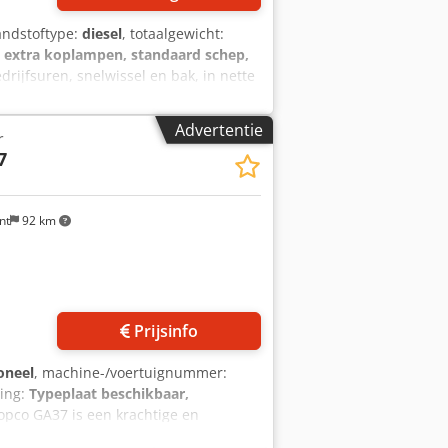
andstoftype:
diesel
, totaalgewicht:
, extra koplampen, standaard schep,
drijfsuren, snelwissel en bak, in nette
g op afspraak, ook in het weekend
Advertentie
r
7
nt
92 km
Prijsinfo
oneel
, machine-/voertuignummer:
ting:
Typeplaat beschikbaar,
opco GA37 is een krachtige en
in verschillende industriële