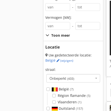
-
Vermogen [kW]:
-
Toon meer
Locatie
Uw gedetecteerde locatie:
België
(wijzigen)
straal:
Onbeperkt
(433)
België
(7)
Bulldozers
Caterpillar 320B
Caterpillar Gp45N
Région flamande
(5)
Vlaanderen
(1)
Duitsland
(157)