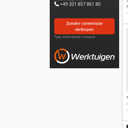
+49 201 857 861 80
zonder commissie
verkopen
*per advertentie / maand