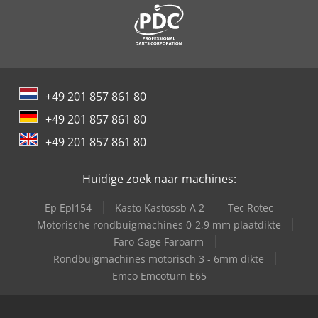
Dino Lift 185 Xtc
Dino Lift 185 Xts
Dino Lift 205 Rxt
+49 201 857 861 80
Dino Lift 210 Xt
+49 201 857 861 80
Dino Lift 220 Xtc
+49 201 857 861 80
Dino Lift 240 Rxt
Huidige zoek naar machines:
Dino Lift 265 Rxt
Ep Epl154
Kasto Kastossb A 2
Tec Rotec
Dino Lift 95 T
Motorische rondbuigmachines 0-2,9 mm plaatdikte
Faro Gage Faroarm
Easy Lift R160
Rondbuigmachines motorisch 3 - 6mm dikte
Emco Emcoturn E65