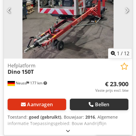
1
/
12
Hefplatform
Dino
150T
€ 23.900
Neuss
177 km
Vaste prijs excl. btw
Aanvragen
Bellen
Toestand:
goed (gebruikt)
, Bouwjaar:
2016
, Algemene
informatie Toepassingsgebied: Bouw Aandrijflijn
Brandstoftype: Elektrisch Gewichten Leeggewicht: 1.620 kg