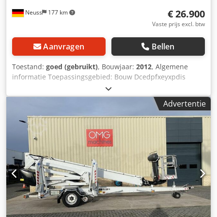
€ 26.900
Neuss
177 km
Vaste prijs excl. btw
Aanvragen
Bellen
Toestand:
goed (gebruikt)
, Bouwjaar:
2012
, Algemene
informatie Toepassingsgebied: Bouw Dcedpfxeyxpdis
Acdsk Gewichten Leeggewicht: 2.465 kg Functioneel
Hefcapaciteit: 215 kg Hefhoogte: 1.870 cm Werkhoogte:
Advertentie
2.070 cm CE-markering: ja Conditie Technische staat: goed
Optische staat: goed Meer informatie
Leveringsvoorwaarden: EXW Max. horizontaal bereik: 1.100
m Max. zwenkbereik van het werkplatform in graden: 360
Transportafmetingen (L x B x H): 7,9 x 1,89 x 2,25 m
Productieland: DE Meer informatie Neem contact op met
Christian Theißen voor meer informatie. Fabrikant: Dino
Lift Type: 210XT Bouwjaar: 2012 Productsoort: Gebruikt
Gegevens: Max. werkhoogte: 20,70 m Platformhoogte:
18,70 m Max. reikwijdte: 11,00 m Draagvermogen platform:
215 kg Afmetingen platform (LxB): 1,40 x 1,00 m