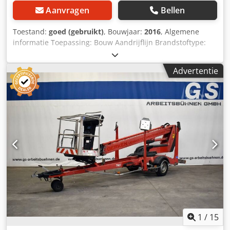
Aanvragen
Bellen
Toestand:
goed (gebruikt)
, Bouwjaar:
2016
, Algemene
informatie Toepassing: Bouw Aandrijflijn Brandstoftype:
Elektrisch Gewichten Leeggewicht: 1.840 kg Functioneel
Hefvermogen: 215 kg Hefhoogte: 1.610 cm Djdpfxjyx Sgas
Advertentie
Acdjck Werkhoogte: 1.810 cm CE-markering: ja Staat
Technische staat: goed Optische staat: goed Overige
informatie Leveringscondities: EXW Max. horizontaal
bereik: 11,10 m Max. zwenkbereik van het werkplatform in
graden: 360 Transportafmetingen (L x B x H): 7,43x1,85x2,1
m Productieland: FI (Finland) Verdere informatie Neem
contact op met Christian Theißen voor meer informatie.
Fabrikant: Dino Lift Type: 180T-1 Bouwjaar: 2016
Productsoort: Gebruikt Technische gegevens: Max.
werkhoogte: 18,05 m Platformhoogte: 16,05 m Max.
reikwijdte: 11,10 m Draagvermogen platform: 215 kg
Platformafmetingen LxB: 1,40 x 0,80 m Zwenkbereik: 360° /
eindeloos Totale afmetingen LxBxH: 7,43 x 1,85 x 2,10 m
Transportafmetingen LxBxH: 7,43 x 1,85 x 2,10 m
1
/
15
Afstempelbreedte beide zijden: 4,29 m Afstempellengte: