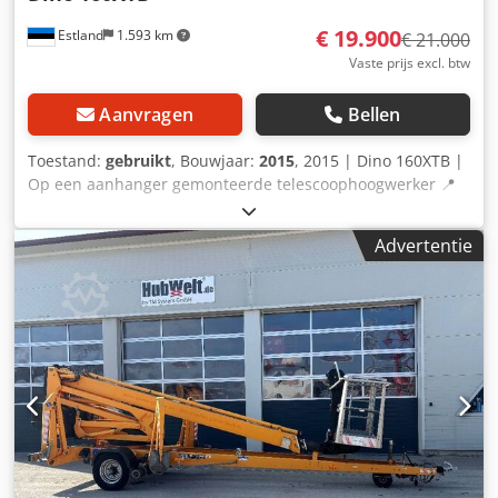
€ 19.900
Estland
1.593 km
€ 21.000
Vaste prijs excl. btw
Aanvragen
Bellen
Toestand:
gebruikt
, Bouwjaar:
2015
, 2015 | Dino 160XTB |
Op een aanhanger gemonteerde telescoophoogwerker 📍
Locatie: Estland 🚛 Levering mogelijk tot uw locatie –
gebruik onze verzendcalculator om de transportkosten te
Advertentie
schatten! 💰 Koop nu voor € 19.900 of doe een bod.
Betaling bij levering mogelijk tegen een redelijke
vergoeding (onder voorbehoud van goedkeuring)* 👷‍♂️
Geïnspecteerd door een onafhankelijke deskundige 37
inspectiepunten, 35 goedgekeurd ✅, 2 met opmerkingen ℹ️,
0 gebreken ⚠️ Dodjzkuubjpfx Acdock 📌 Opmerkingen van
de inspecteur: De batterij is in augustus 2025 vervangen
en is nieuw. Een batterijtest is uitgevoerd op 16 januari
2026 en de batterij is op dat moment als in uitstekende
staat bevonden. 7/10. De hoogwerker functioneert. Tijdens
de inspectie is een elektrische stroombron gebruikt. De