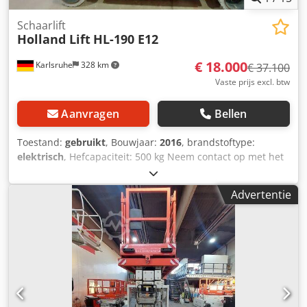
Schaarlift
Holland Lift
HL-190 E12
€ 18.000
Karlsruhe
328 km
€ 37.100
Vaste prijs excl. btw
Aanvragen
Bellen
Toestand:
gebruikt
, Bouwjaar:
2016
, brandstoftype:
elektrisch
, Hefcapaciteit: 500 kg Neem contact op met het
gebruikte apparatuurcentrum voor meer informatie.
Dedpfx Anozflifjmewa
Advertentie