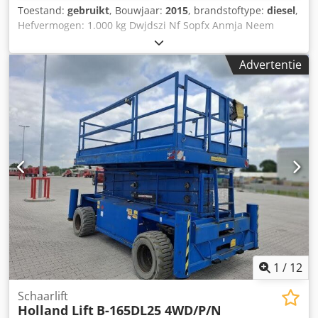
Toestand:
gebruikt
, Bouwjaar:
2015
, brandstoftype:
diesel
,
Hefvermogen: 1.000 kg Dwjdszi Nf Sopfx Anmja Neem
contact op met het gebruikte-machines-centrum voor meer
informatie.
Advertentie
1
/
12
Schaarlift
Holland Lift
B-165DL25 4WD/P/N