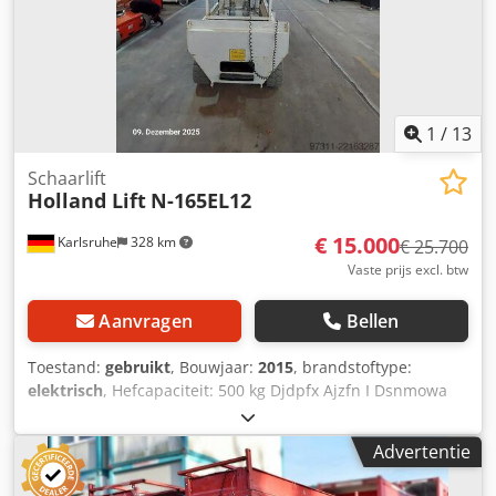
1
/
13
Schaarlift
Holland Lift
N-165EL12
€ 15.000
Karlsruhe
328 km
€ 25.700
Vaste prijs excl. btw
Aanvragen
Bellen
Toestand:
gebruikt
, Bouwjaar:
2015
, brandstoftype:
elektrisch
, Hefcapaciteit: 500 kg Djdpfx Ajzfn I Dsnmowa
Neem contact op met het gebruikte apparatuurcentrum
voor meer informatie.
Advertentie