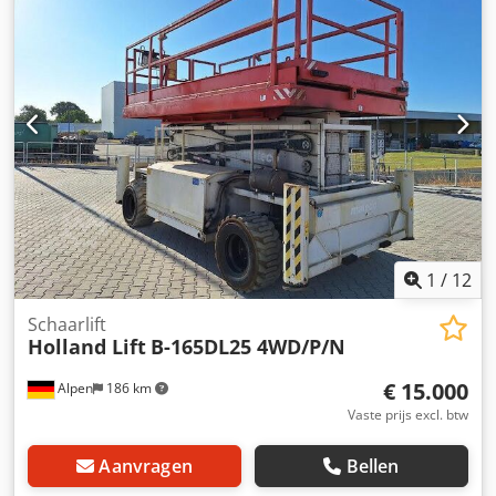
1
/
12
Schaarlift
Holland Lift
B-165DL25 4WD/P/N
€ 15.000
Alpen
186 km
Vaste prijs excl. btw
Aanvragen
Bellen