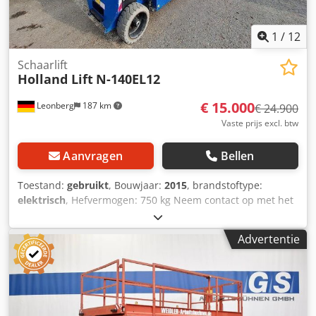
1
/
12
Schaarlift
Holland Lift
N-140EL12
€ 15.000
Leonberg
187 km
€ 24.900
Vaste prijs excl. btw
Aanvragen
Bellen
Toestand:
gebruikt
, Bouwjaar:
2015
, brandstoftype:
elektrisch
, Hefvermogen: 750 kg Neem contact op met het
gebruikte apparatuurcentrum voor meer informatie.
Dedpfx Anjzfkvdsmjwa
Advertentie