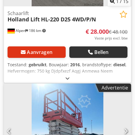
1
/
15
V AC 50 Hz Motorvermogen: 3 kW Eigen gewicht: 2.075 kg
Bijzonderheden: draaibare werkbak, stopcontact in de
Schaarlift
Holland Lift
HL-220 D25 4WD/P/N
werkbak onder het bedieningspaneel, blauwe CEE-stekker
(230 V), hydraulische stempels, hydraulische
€ 28.000
Alpen
186 km
verplaatsingsaandrijving.
€ 48.100
Vaste prijs excl. btw
Aanvragen
Bellen
Toestand:
gebruikt
, Bouwjaar:
2016
, brandstoftype:
diesel
,
Hefvermogen: 750 kg Djdpfxezf Aqgj Anmewa Neem
contact op met het gebruikte apparatuurcentrum voor
meer informatie.
Advertentie