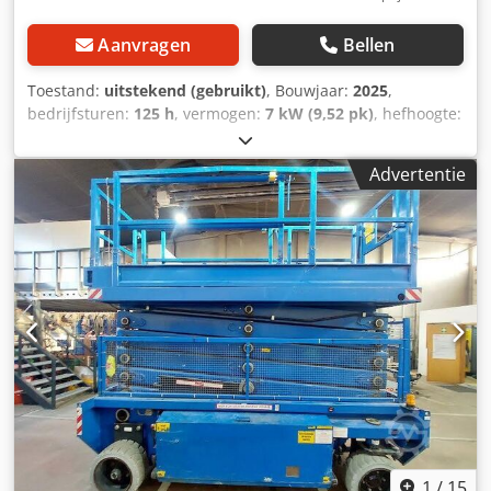
Aanvragen
Bellen
Toestand:
uitstekend (gebruikt)
, Bouwjaar:
2025
,
bedrijfsturen:
125 h
, vermogen:
7 kW (9,52 pk)
, hefhoogte:
10.200 mm
, brandstoftype:
hybride
, kleur:
overig
,
Technische informatie Aandrijving: Wiel Motortype: Kubota
Advertentie
OC95-EF02 Leeggewicht: 3.450 kg Afmetingen (L x B x H):
410 x 160 x 195 cm Functioneel Mast: Zwenkarm
Hefcapaciteit: 227 kg Werkhoogte: 1.210 cm Maximale
reikwijdte: 640 cm CE-markering: ja Staat Technische staat:
zeer goed Optische staat: zeer goed = Verdere opties en
accessoires = - Niet-markerende banden Dwodpozq T
Dhofx Anmea = Opmerkingen = Aandrijflijn Emissieniveau:
Stage V / Tier V Algemeen Productieland: Engeland
Nederlands keuringsboek voor hoogwerkers, UVV geldig tot
02-2027, hybride aandrijving met dieselmotor of accu,
slijtvaste banden.
1
/
15