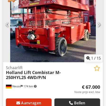
1
/
15
Schaarlift
Holland Lift
Combistar M-
250HYL25 4WD/P/N
€ 67.000
Neuss
174 km
Vaste prijs excl. btw
Aanvragen
Bellen