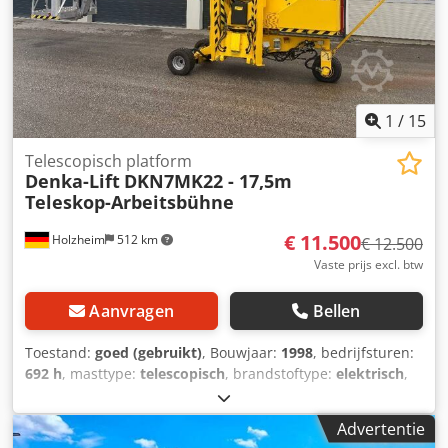
1
/
15
Telescopisch platform
Denka-Lift
DKN7MK22 - 17,5m
Teleskop-Arbeitsbühne
€ 11.500
Holzheim
512 km
€ 12.500
Vaste prijs excl. btw
Aanvragen
Bellen
Toestand:
goed (gebruikt)
, Bouwjaar:
1998
, bedrijfsturen:
692 h
, masttype:
telescopisch
, brandstoftype:
elektrisch
,
Leeggewicht: 2.000 kg Hefvermogen: 200 kg Werkhoogte:
1.750 cm CE-markering: ja Technische staat: goed Optische
Advertentie
staat: goed Max. horizontaal bereik: 1.000 m