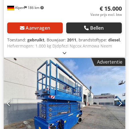
€ 15.000
Alpen
186 km
Vaste prijs excl. btw
Aanvragen
Bellen
Toestand:
gebruikt
, Bouwjaar:
2011
, brandstoftype:
diesel
,
Hefvermogen: 1.000 kg Djdpfezi Ngcox Anmowa Neem
contact op met het gebruikte-machines-centrum voor meer
informatie.
Advertentie