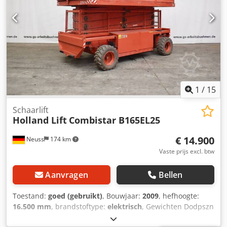
1
/
15
Schaarlift
Holland Lift
Combistar B165EL25
€ 14.900
Neuss
174 km
Vaste prijs excl. btw
Aanvragen
Bellen
Toestand:
goed (gebruikt)
, Bouwjaar:
2009
, hefhoogte:
16.500 mm
, brandstoftype:
elektrisch
, Gewichten Dodpszn
Upaefx Anmowa Leeggewicht: 9.980 kg Functioneel