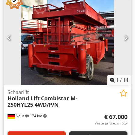
witte banden, zeer hoge hefcapaciteit, hybride aandrijving,
vierwielaandrijving. Locatie: 41468 Neuss Direct
beschikbaar
1
/
14
Schaarlift
Holland Lift
Combistar M-
250HYL25 4WD/P/N
€ 67.000
Neuss
174 km
Vaste prijs excl. btw