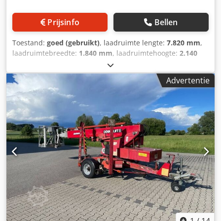
Lastmomentbegrenzing Scharnierarm: 600 mm
Werkplatform: aluminium, draaibaar 2 x 45°, afmetingen:
Prijsinfo
Bellen
0,70 x 1,20 x 1,10 m Stopcontact 230 V in het werkplatform
Urenteller Gereedschapopslag in het werkplatform
Toestand:
goed (gebruikt)
, laadruimte lengte:
7.820 mm
,
Snelsteun hydraulisch met bewaking van de steundruk
laadruimtebreedte:
1.840 mm
, laadruimtehoogte:
2.140
Steunplaten 40 x 40 x 2,7 cm met bevestiging
mm
, kleur:
rood
, Bouwjaar:
2016
, Algemene informatie
Manoeuvreeraandrijving hydraulisch tot 15% helling Het
Toepassing: Bouw Dwodpfxezc Ua As Anmea Gewichten
apparaat wordt technisch gereviseerd en is volledig
Advertentie
Leeggewicht: 1.975 kg Functioneel Hefcapaciteit: 200 kg
functioneel, TÜV- en veiligheidskeuring worden bijgewerkt.
Hefhoogte: 1.600 cm Werkhoogte: 1.800 cm CE-markering:
Alle documenten zijn aanwezig. Service en levering van
ja Staat Technische staat: goed Optische staat: goed
reserveonderdelen zijn gegarandeerd. Waarom geven we
Verdere informatie Leveringsvoorwaarden: EXW Max.
geen prijzen op? Onze prijzen zijn deels afhankelijk van de
horizontaal bereik: 1.130 m Max. giekhoek: 90° Max.
wensen van de klant met betrekking tot de visuele en
platformzwaai: 999° Laatste keuring: 10-06-2026
technische staat van de revisie, of van eventuele speciale
Productieland: DE Meer informatie Neem contact op met
uitrustingen. Deze individuele aanpassingsmogelijkheden
Rothlehner Arbeitsbühnen GmbH voor meer informatie.
worden door veel klanten graag gebruikt. Alle vragen
Werkhoogte: 18,00 m Max. platformbelasting: 200 kg / 2
beantwoorden we graag in een persoonlijk adviesgesprek.
personen Draaibereik: eindeloos Zijdelings bereik: 11,30 m
/ 80 kg Eigen gewicht: ca. 1.975 kg Doorrijbreedte: 2,06 m
Minimale doorrijbreedte: 1,84 m Doorrijhoogte: 2,14 m
Totale lengte: 7,82 m Minimale totale lengte: 6,60 m
Proportionele besturing Energieoverdracht via interne