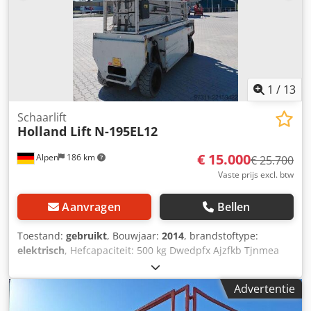
1
/
13
Schaarlift
Holland Lift
N-195EL12
€ 15.000
Alpen
186 km
€ 25.700
Vaste prijs excl. btw
Aanvragen
Bellen
Toestand:
gebruikt
, Bouwjaar:
2014
, brandstoftype:
elektrisch
, Hefcapaciteit: 500 kg Dwedpfx Ajzfkb Tjnmea
Neem contact op met het gebruikte apparatuurcentrum
voor meer informatie.
Advertentie