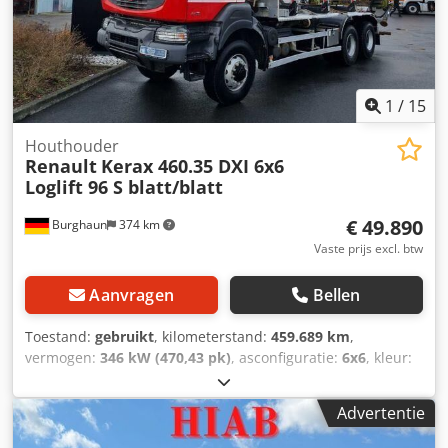
1
/
15
Houthouder
Renault
Kerax 460.35 DXI 6x6
Loglift 96 S blatt/blatt
€ 49.890
Burghaun
374 km
Vaste prijs excl. btw
Aanvragen
Bellen
Toestand:
gebruikt
, kilometerstand:
459.689 km
,
vermogen:
346 kW (470,43 pk)
, asconfiguratie:
6x6
, kleur:
rood
, bestuurderscabine:
dagcabine
, soort overbrenging:
mechanisch
, emissieklasse:
Euro 5
, Bouwjaar:
2012
,
Advertentie
Uitrusting:
ABS
, Renault Kerax DXI 460.35 6x6 korthout-
vrachtwagen Opbouw: Kraan Loglift 96 S, bladvering voor