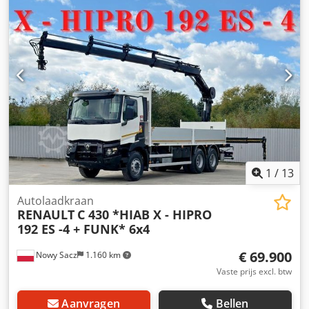
en achter, elektrische ramen, airconditioning, elektrische
buitenspiegels, verwarmde buitenspiegels, luchtgeveerde
stoel, radio CD, differentieelslot, tussenbak, cruisecontrol,
hill start assist. Op verzoek maken wij graag een lease- of
financieringsaanbod voor u. De heer Ebert en de heer
Seidel (tel.) helpen u graag verder. Meer informatie vindt u
op onze website. Cedpfx Acsyfu S Dsdsha ... Fouten,
wijzigingen en tussentijdse verkoop voorbehouden!!!
Cabine: distributie = Verdere informatie = Motorinhoud:
10.837 cc GVW: 35.000 kg Neem contact op met Tobias
Ebert voor meer informatie.
1
/
13
Autolaadkraan
RENAULT
C 430 *HIAB X - HIPRO
192 ES -4 + FUNK* 6x4
€ 69.900
Nowy Sacz
1.160 km
Vaste prijs excl. btw
Aanvragen
Bellen