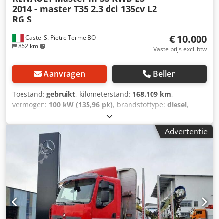
2014 - master T35 2.3 dci 135cv L2
RG S
€ 10.000
Castel S. Pietro Terme BO
862 km
Vaste prijs excl. btw
Aanvragen
Bellen
Toestand:
gebruikt
, kilometerstand:
168.109 km
,
vermogen:
100 kW (135,96 pk)
, brandstoftype:
diesel
,
totaalgewicht:
3.500 kg
, maximaal laadgewicht:
900 kg
,
eerste registratie:
03/2016
, emissieklasse:
Euro 5
, aantal
Advertentie
zitplaatsen:
3
, Uitrusting:
ABS, bekrachtigde besturing
,
Voor informatie Cjdewyya Rspfx Acdjha