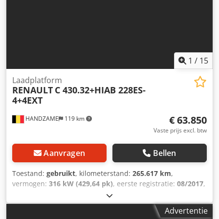
1
/
15
Laadplatform
RENAULT
C 430.32+HIAB 228ES-
4+4EXT
€ 63.850
HANDZAME
119 km
Vaste prijs excl. btw
Aanvragen
Bellen
Toestand:
gebruikt
, kilometerstand:
265.617 km
,
vermogen:
316 kW (429,64 pk)
, eerste registratie:
08/2017
,
brandstoftype:
diesel
, bandenmaten:
13R22.5
,
asconfiguratie:
8x4
, wielbasis:
2.000 mm
, brandstof:
Advertentie
diesel
, brandstoftankcapaciteit:
350 l
, kleur:
wit
, soort