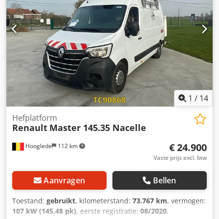
accessoires = - Reservewiel - Snelheidsbegrenzer -
Wisselstroom = Verdere informatie = Bandenmaat:
236/65R16C Remmen: Schijfremmen Chodszrbhqjpfx Acdja
Vering: Bladvering Vooras: Gestuurd; Profiel linker band: 7
mm; Profiel rechter band: 7 mm Achteras: Profiel linker
band: 8 mm; Profiel rechter band: 8 mm Leeggewicht:
3.005 kg Laadvermogen: 495 kg Toegestane max. gewicht:
3.500 kg Schades: geen
1
/
14
Hefplatform
Renault
Master 145.35 Nacelle
€ 24.900
Hooglede
112 km
Vaste prijs excl. btw
Aanvragen
Bellen
Toestand:
gebruikt
, kilometerstand:
73.767 km
, vermogen:
107 kW (145,48 pk)
, eerste registratie:
08/2020
,