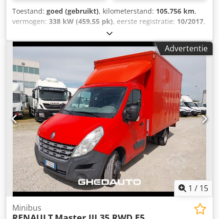
Toestand:
goed (gebruikt)
, kilometerstand:
105.756 km
,
vermogen:
338 kW (459,55 pk)
, eerste registratie:
10/2017
,
brandstoftype:
diesel
, wielbasis:
5.650 mm
, brandstof:
diesel
, brandstoftankcapaciteit:
500 l
, kleur:
wit
,
Advertentie
bestuurderscabine:
slaapcabine
, soort overbrenging:
automatisch
, emissieklasse:
Euro 6
, Bouwjaar:
2017
,
Uitrusting:
AdBlue
, = Verdere opties en accessoires =
Cedpfx Acjxzq Hhodsha - PTO (aftakas) = Verdere
informatie = Aantal cilinders: 6 Motorinhoud: 10.837 cc
Leeggewicht: 20.300 kg Laadvermogen: 16.700 kg
Toegestane totaalgewicht: 37.000 kg Technische staat:
goed Optische staat: goed
1
/
15
Minibus
RENAULT
Master III 35 RWD E5