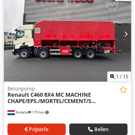
Laadvermogen: 400 kg Toegestane totaalgewicht: 1.743 kg
Technische staat: zeer goed Optische staat: zeer goed
Neem contact op met Thierry Leemans voor meer
informatie.
1
/
15
Betonpomp
Renault
C460 8X4 MC MACHINE
CHAPE/EPS./MORTEL/CEMENT/S...
Andelst
179 km
Prijsinfo
Bellen