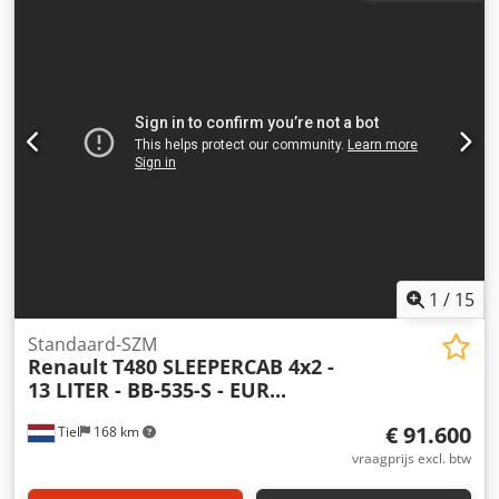
overbrenging:
automatisch
, emissieklasse:
Euro 6
,
ophanging:
staal
, laadruimte lengte:
7.200 mm
,
laadruimtebreedte:
2.400 mm
, Bouwjaar:
2017
, Uitrusting:
airconditioning, elektrische raamverstelling, kraan
,
Aandrijflijn Aandrijving: Wiel Asconfiguratie Bandenmaat:
13R22.5 Ophanging: Bladvering As 2: Meesturend As 3:
Dubbel lucht As 4: Dubbel lucht Gewichten Leeggewicht:
16.570 kg Laadvermogen: 15.430 kg GVW: 32.000 kg
Functioneel Mast: Telescoop (4-delig) Cjdpfx
Aeymfqascdoha Opbouwmerk: HIAB H-HIDUO 228 ES-4 =
Verdere opties en accessoires = - PTO
1
/
15
Standaard-SZM
Renault
T480 SLEEPERCAB 4x2 -
13 LITER - BB-535-S - EUR...
€ 91.600
Tiel
168 km
vraagprijs excl. btw