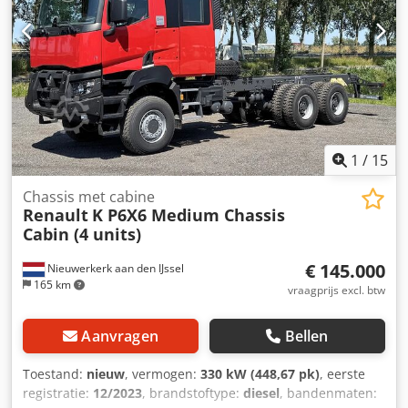
1
/
15
Chassis met cabine
Renault
K P6X6 Medium Chassis
Cabin (4 units)
€ 145.000
Nieuwerkerk aan den IJssel
165 km
vraagprijs excl. btw
Aanvragen
Bellen
Toestand:
nieuw
, vermogen:
330 kW (448,67 pk)
, eerste
registratie:
12/2023
, brandstoftype:
diesel
, bandenmaten: