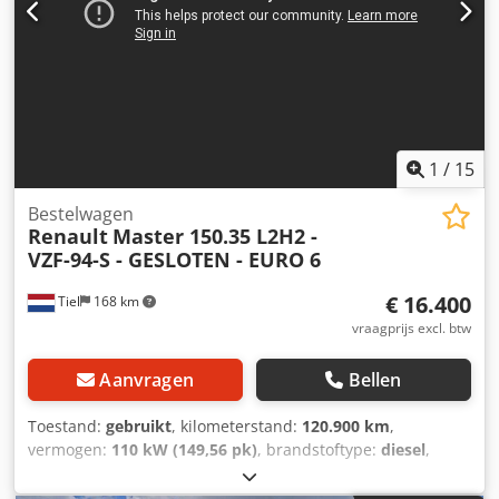
1
/
15
Bestelwagen
Renault
Master 150.35 L2H2 -
VZF-94-S - GESLOTEN - EURO 6
€ 16.400
Tiel
168 km
vraagprijs excl. btw
Aanvragen
Bellen
Toestand:
gebruikt
, kilometerstand:
120.900 km
,
vermogen:
110 kW (149,56 pk)
, brandstoftype:
diesel
,
soort overbrenging:
mechanisch
, asconfiguratie:
4x2
,
wielbasis:
3.680 mm
, eerste registratie:
10/2023
,