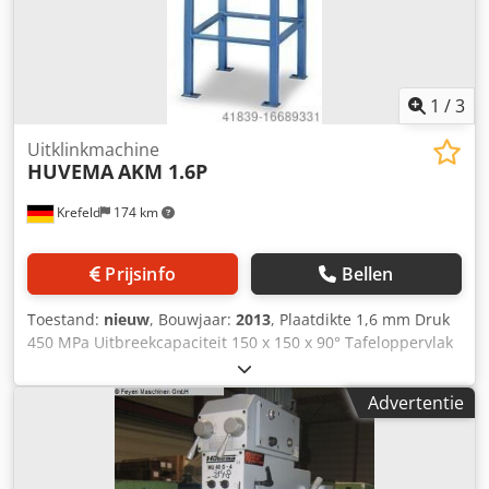
1
/
3
Uitklinkmachine
HUVEMA
AKM 1.6P
Krefeld
174 km
Prijsinfo
Bellen
Toestand:
nieuw
, Bouwjaar:
2013
, Plaatdikte 1,6 mm Druk
450 MPa Uitbreekcapaciteit 150 x 150 x 90° Tafeloppervlak
650 x 500 mm Hoogte basisframe 875 mm Snijhoek -
bovenmes 4 ° Dkjdpfxst Smgxo Aiior Machinegewicht ca.
Advertentie
0,075 ton Handmatige uitklinkmachine met onderstel,
Plaatdiktes: - Staal 450MPa tot 1,6 mm, - aluminium tot
2,25 mm, - kunststof tot 3,0 mm, Demonstratie-unit