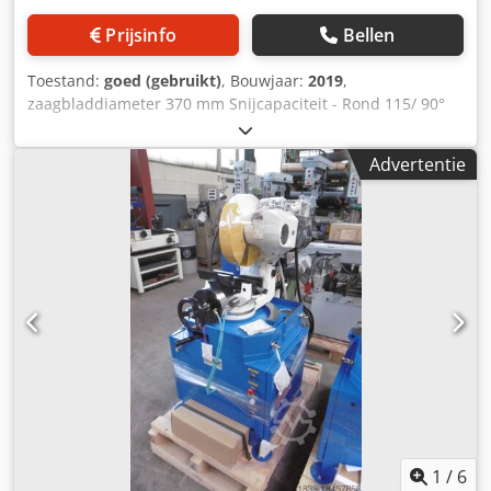
Prijsinfo
Bellen
Toestand:
goed (gebruikt)
, Bouwjaar:
2019
,
zaagbladdiameter 370 mm Snijcapaciteit - Rond 115/ 90°
mm Snijcapaciteit - vierkant 110 x 110 /90° mm
Snijcapaciteit - Rechthoek 110 x 110 / 90° mm
Advertentie
Snijcapaciteit - Rechthoek 100 x 100 / 45° mm
Snijcapaciteit - Rond 115 / 45° mm Snijcapaciteit - vierkant
100 x 100 /45° mm zaagbladsnelheden 22 / 44 tpm
Spanning 400 V / 50 Hz motorvermogen 3 kW
Machinegewicht ca. 0,27 t Afmetingen
(lengte/breedte/hoogte) 980 x 790 x 780 mm nieuwe,
ongebruikte zaag, zaag met basisframe, 2-snelheden
motor, Dedpfx Aevxli Njiijkr pneumatische snelspanklem,
materiaal stop, koelsysteem, Verstekoptie 45° links en 45°
rechts,
1
/
6