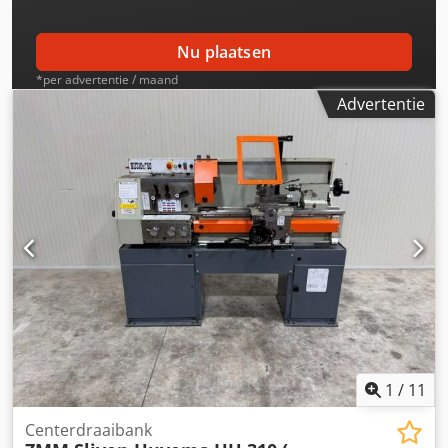
Nu plaatsen
*per advertentie / maand
Advertentie
1
/
11
Centerdraaibank