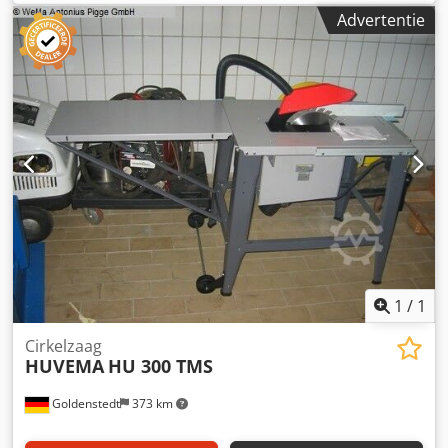
4,25 mm/sec Snelheid tot 8,22 mm/sec Max. oliedruk in
Advertentie
werkcilinder 385 bar Olie-inhoud 26 liter Zuiger diameter
125 mm Kolomdoorgang 920 mm Spanning 400 V/ 50 Hz
Totaal benodigd vermogen 4 kW Machinegewicht ca. 0,9
ton Benodigde ruimte ca. 1,7 x 0,9 x 2,1 m Ongebruikte
werkplaatspers (demonstratiemachine) Handmatige en
hydraulische bediening, drukcilinder kan horizontaal
worden bewogen, tafel is in hoogte verstelbaar via
hydraulische cilinder, cilinder diameter 175 mm,
zuigerbasis diameter 125 mm,
1
/
1
Cirkelzaag
HUVEMA
HU 300 TMS
Goldenstedt
373 km