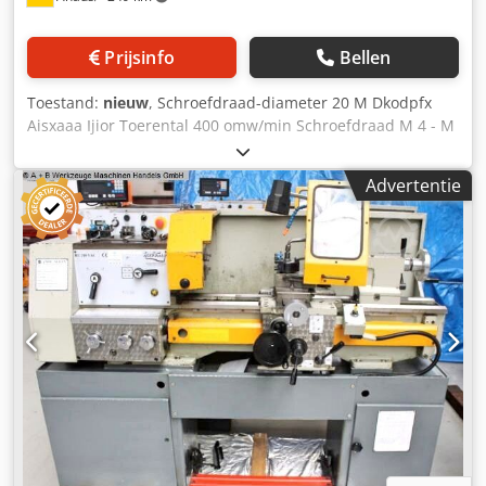
Prijsinfo
Bellen
Toestand:
nieuw
, Schroefdraad-diameter 20 M Dkodpfx
Aisxaaa Ijior Toerental 400 omw/min Schroefdraad M 4 - M
20 M Werkbereik max. 1900 mm Werkbereik min. 200 mm
Beschrijving: De AT-modellen hebben een radius tot 1900
Advertentie
mm en bieden door hun constructie een flexibel
werkbereik. Geschikt voor professioneel gebruik.
Eenvoudig te monteren op een werkblad. Uitrusting: -
Inclusief 7 draadsnij-inzetstukken •M3 20111812 DIN 371
19 •M6 20111823 DIN 371 31 •M8 20111824 DIN 371 31
•M10 20111826 DIN 371 31 •M12 20111827 DIN 376 31
•M16 20111829 DIN 376 31 •M20 20111831 DIN 376 31 -
Regelventiel met smering - Inclusief persluchtmotor -
Adapteraansluiting maat 2 - Snijkop kan 90° verticaal naar
beneden kantelen - Snijkop is gelagerd, 360° draaibaar -
Handleiding in het Duits * zonder de ponstafel volgens
afbeelding.