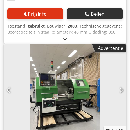
ontvangst van de bestelling Siegfried Volz
Werktuigmachines Rüschebrinkstr. 151-153 DE - 44143
Prijsinfo
Bellen
Dortmund-Wambel
Toestand:
gebruikt
, Bouwjaar:
2008
, Technische gegevens:
Boorcapaciteit in staal (diameter): 40 mm Uitlading: 350
mm Boorslag: 120 mm Boorcapaciteit in gietijzer: 60 mm
Spindelopname MK: MK 4 Spindeluitlading: 350 mm
Advertentie
Dedpjviqybefx Aiiokr Spindeltoerental: 50 - 1450 / 18
stappen omw/min Voeding: automatisch/handmatig
mm/omw Afstand spindel/tafel max.: 25 - 705 mm
Tafelopspanvlak: 430 x 430 mm Boorstellingverstelling: 680
mm Koldiameter: 150 mm Afstand spindelcentrum tot
voetplaat: 1210 mm Totale vermogensbehoefte: 1,6 kW
Machinegewicht ca.: 350 kg Afmetingen machine ca.
LxBxH: 0,95 x 0,55 x 2,3 m Tafel in hoogte verstelbaar
(zwenk- en kantelbaar) Tafel zwenkbaar 45° links/rechts en
360° rondom de kolom draaibaar Draad snijden tot M24
Koelmiddelinrichting