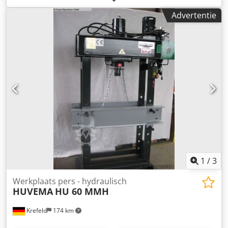
Spilsnelheden: 100 - 1450 omw/min Spindelopname: MT 4
Advertentie
Tafeloppervlak: 560 x 385 mm Afstand spil/tafel max.: 780
mm Afstand spil/voetplaat: 1320 mm Spanning: 400 V / 50
Hz Totale vermogensbehoefte: 1,5 kW Machinegewicht ca.:
0,46 t Benodigde ruimte ca.: 1,2 x 0,7 x 2,4 m Met
koelmiddel- en draadsnij-inrichting Instelbare boordiepte
met automatische uitschakeling Links-rechtsdraaiende
spindel Verstelbare spanenbescherming Dsdpjy H Nvbefx
Aiiokr
1
/
3
Werkplaats pers - hydraulisch
HUVEMA
HU 60 MMH
Krefeld
174 km