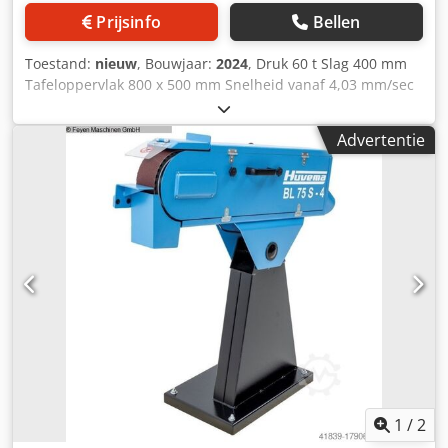
Prijsinfo
Bellen
Toestand:
nieuw
, Bouwjaar:
2024
, Druk 60 t Slag 400 mm
Tafeloppervlak 800 x 500 mm Snelheid vanaf 4,03 mm/sec
Snelheid tot 5,82 mm/sec Kolomdoorgang 820 mm Max.
oliedruk in werkcilinder 400 bar Olie-inhoud 26 liter
Advertentie
Spanning 400 V / 50 Hz Totaal benodigd vermogen 3 kW
Machinegewicht ca. 0,55 ton Benodigde ruimte ca. 1,5 x 0,9
x 2,1 m Werkplaatspers, Dksdpfx Aiovcrmvjior Handmatige
en hydraulische bediening Perscilinder kan horizontaal
worden bewogen, Werktafel is in hoogte verstelbaar via
hydraulische cilinder, Cilinderdiameter 150 mm, diameter
zuigerbasis 85 mm,
1
/
2