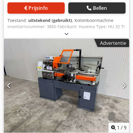
veiligheidsschakelaars voor bladspanning en beschermkap
Prijsinfo
Bellen
• Uiteinde-afschakeling • Noodstop • CE-conform Siegfried
Volz Werkzeugmaschinen Rüschebrinkstr. 151-153 DE -
Toestand:
uitstekend (gebruikt)
, Kolomboormachine
44143 Dortmund-Wambel / Duitsland
Inventarisnummer: 3860 Fabrikant: Huvema Type: HU 32 TI
* Boorcapaciteit in staal 32 mm * Draad snijden *
Spindelopname MK 4 * Overhang 350 mm * Boorweg 180
Advertentie
mm * Tafel: 560 x 560 mm * Zuildiameter 150 mm *
Toerental 65 - 2600 tpm * Automatische voorloop Djdpfezl
T T Esx Aiiskr * Draadsnijinrichting M 20 *
Koelmiddelinrichting * Machineverlichting *
Gereedschapsuitwerper * Beschermkap * Totaal
vermogensbehoefte 1,5 kW * Machinewicht ca. 460 kg. * In
zeer goede staat!!
1
/
9