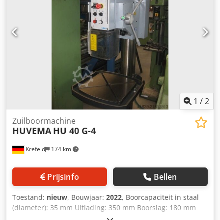
1
/
2
Zuilboormachine
HUVEMA
HU 40 G-4
Krefeld
174 km
Prijsinfo
Bellen
Toestand:
nieuw
, Bouwjaar:
2022
, Boorcapaciteit in staal
(diameter): 35 mm Uitlading: 350 mm Boorslag: 180 mm
Max. draaddiameter: M 24 mm Voeding: 0,1 - 0,2 mm/omw