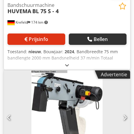
Bandschuurmachine
HUVEMA
BL 75 S - 4
Krefeld
174 km
Prijsinfo
Bellen
Toestand:
nieuw
, Bouwjaar:
2024
, Bandbreedte 75 mm
bandlengte 2000 mm Bandsnelheid 37 m/min Totaal
benodigd vermogen 3 kW Machinegewicht ca. 0,084 t
Benodigde ruimte ca. 1x0,5x1 m Nieuwe machine
Advertentie
Djdpfxjvcrnaj Aiiokr