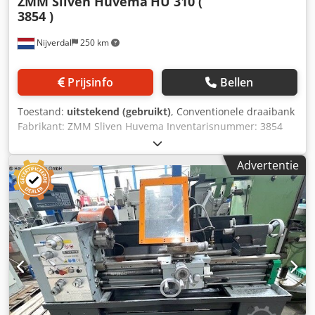
ZMM Sliven Huvema
HU 310 (
3854 )
Nijverdal
250 km
Prijsinfo
Bellen
Toestand:
uitstekend (gebruikt)
, Conventionele draaibank
Fabrikant: ZMM Sliven Huvema Inventarisnummer: 3854
Type HU310 x 750 Bouwjaar 2007 Afstand tussen de
centers: 750 mm Hoogte tussen de centers: 155 mm
Advertentie
Draaiddiameter over het bed: 310 mm Spindelboring: 32
mm 3-beks spanplaat Snelwisselsysteem Spanning: 380 V
Dedezlx H Rspfx Aiiokr Gewicht van de machine: ca. 700 kg