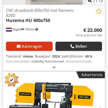
1
/
13
CNC-draaibank 400x750 met Siemens
828D
Huvema
HU 400x750
€ 22.000
Veghel
143 km
Vaste prijs excl. btw
Aanvragen
Bellen
Toestand:
nieuw
, Bouwjaar:
2024
, bedrijfsturen:
40 h
,
Functionaliteit:
volledig functioneel
, draaidoorsnede
boven de dwarsslede:
240 mm
, draailengte:
750 mm
, spil
doorgang:
66 mm
, verplaatsingsafstand X-as:
210 mm
,
Advertentie
verplaatsingsafstand Z-as:
550 mm
, spil-motorvermogen:
5.500 W
, snelle verplaatsing X-as:
210 m/min
, toerental
(max.):
3.000 rpm
, totale hoogte:
1.600 mm
, totale lengte:
2.290 mm
, totale breedte:
1.340 mm
, draaidiameter boven
de dwarsslede:
240 mm
, draaidiameter boven het bed-
slede:
400 mm
, type ingangsstroom:
driefasig
,
totaalgewicht:
2.200 kg
, buitendiameter van de klauwplaat: