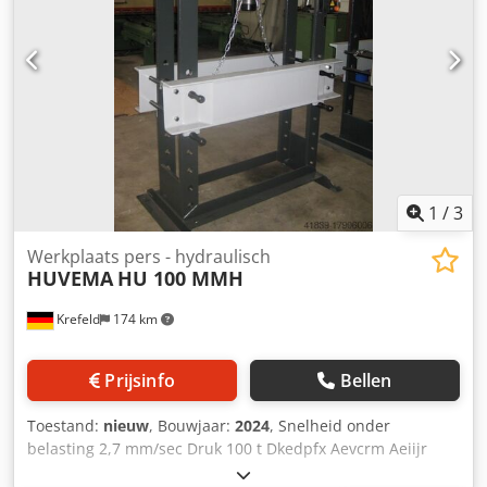
1
/
3
Werkplaats pers - hydraulisch
HUVEMA
HU 100 MMH
Krefeld
174 km
Prijsinfo
Bellen
Toestand:
nieuw
, Bouwjaar:
2024
, Snelheid onder
belasting 2,7 mm/sec Druk 100 t Dkedpfx Aevcrm Aeiijr
Slag 400 mm Tafeloppervlak 920 x 560 mm Snelheid vanaf