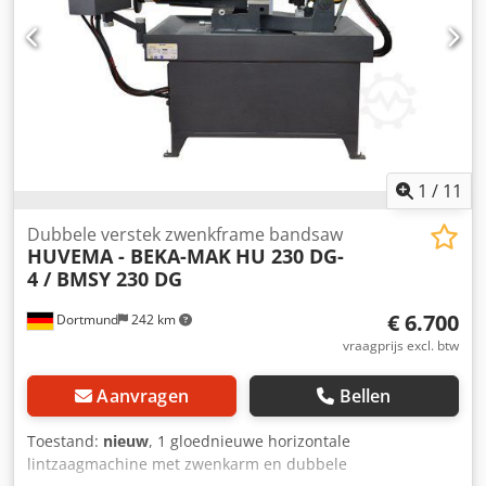
1
/
11
Dubbele verstek zwenkframe bandsaw
HUVEMA - BEKA-MAK
HU 230 DG-
4 / BMSY 230 DG
€ 6.700
Dortmund
242 km
vraagprijs excl. btw
Aanvragen
Bellen
Toestand:
nieuw
, 1 gloednieuwe horizontale
lintzaagmachine met zwenkarm en dubbele