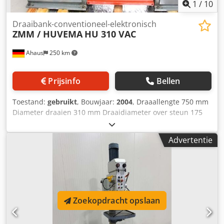
1
/
10
Draaibank-conventioneel-elektronisch
ZMM / HUVEMA
HU 310 VAC
Ahaus
250 km
Prijsinfo
Bellen
Toestand:
gebruikt
, Bouwjaar:
2004
, Draaallengte 750 mm
Diameter draaien 310 mm Draaidiameter over steun 175
mm Asgat 32,0 mm Kopspilhouder MK 3 MK Snelheid 85 -
2200 omw/min Bedbreedte 200 mm Totaal benodigd
Advertentie
vermogen 2,2 kW Machinegewicht ca. 710 kg Afmetingen L-
W-H 1884 x 717 x 1262 mm Nieuwprijs ~ 23.000 Euro
afkomstig uit een opleidingswerkplaats (!!) Dkodsxaa D
Tepfx Aiijr Uitrusting: - Spiltoerental traploos in 2x
schakelstappen - "TOS" 3-klauw draaibankhouder Ø 160
mm, met reservebekken & spansleutel - "NEWALL" digitaal
Zoekopdracht opslaan
display, linksvoor - MULTIFIX stalen houder met
inzetstukken - Schuifbare kop - draaibaar centerpunt, incl.