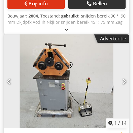
Prijsinfo
Bellen
Bouwjaar:
2004
, Toestand:
gebruikt
, snijden bereik 90 °: 90
mm Dkjdpfx Aod Ih Nkjiior snijden bereik 45 °: 75 mm Zag
blad diameter 315 mm Tabel Afmetingen 800 x 500/400
mm Blade zag 30 mm machine gewicht ab. 45 kg
Advertentie
afmetingen 850 x 600 x 430 mm
1
/
14