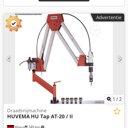
met enorme tijdsbesparing! • Vooraf ingestelde
precisiestops 0°, 45° en 60° links en 45° rechts •
Vervangbare werktafel • Hydraulische bankschroef,
Advertentie
zijwaarts naar links en rechts verplaatsbaar • Verstelbare
lengteaanslag 500 mm voor sneden van dezelfde lengte •
Het neerlaten van de zaagarm wordt continu geregeld
door een hydraulische cyclus, na het zagen beweegt de
arm automatisch weer omhoog en gaat de bankschroef
open • Koelsysteem • Spaanborstel • Draaibaar
bedieningspaneel • Elektrische veiligheidsschakelaar voor
bladspanning en zaagbladafdekking Dsdjvyidmepfx Aiiskr •
Noodstopschakelaar • CE-conform Siegfried Volz
Werktuigmachines Rüschebrinkstr. 151-153 D - 44143
Dortmund-Wambel
1
/
2
Draadsnijmachine
HUVEMA
HU Tap AT-20 / II
Ahaus
249 km