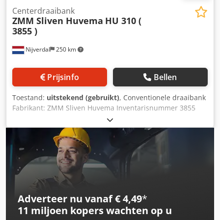
Centerdraaibank
ZMM Sliven Huvema
HU 310 (
3855 )
Nijverdal
250 km
Prijsinfo
Bellen
Toestand:
uitstekend (gebruikt)
, Conventionele draaibank
Fabrikant: ZMM Sliven Huvema Inventarisnummer 3855
Type HU310 x 750 Bouwjaar 2007 Afstand tussen de
centers 750 mm Hoogte tussen de centers 155 mm
Draaiddiameter over het bed 310 mm Spilboring 32 mm
Dksdpfx Aiszlx Nlsier 3-beks spanplaat
Snelwisselgereedschaphouder Spanning 380 V Gewicht
van de machine circa 700 kg
Adverteer nu vanaf € 4,49
*
11 miljoen kopers
wachten op u