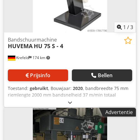
1
/
3
Bandschuurmachine
HUVEMA
HU 75 S - 4
Krefeld
174 km
Prijsinfo
Bellen
Toestand:
gebruikt
, Bouwjaar:
2020
, bandbreedte 75 mm
riemlengte 2000 mm bandsnelheid 37 m/min totaal
benodigd vermogen 3 kW Machinegewicht ca. 0,11 t
Ruimtebehoefte ca. 1x0,5x1 m Dsdpfx Aovblayjiiekr
Advertentie
demonstratiemodel, zelden gebruikt