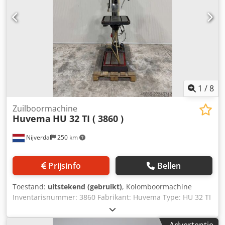
1
/
8
Zuilboormachine
Huvema
HU 32 TI ( 3860 )
Nijverdal
250 km
Prijsinfo
Bellen
Toestand:
uitstekend (gebruikt)
, Kolomboormachine
Inventarisnummer: 3860 Fabrikant: Huvema Type: HU 32 TI
* Boorcapaciteit in staal 32 mm * Draad snijden *
Spindelopname MK 4 * Overhang 350 mm * Boorweg 180