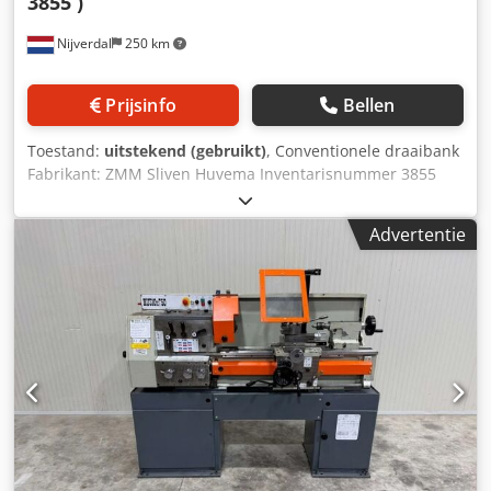
3855 )
Nijverdal
250 km
Prijsinfo
Bellen
Toestand:
uitstekend (gebruikt)
, Conventionele draaibank
Fabrikant: ZMM Sliven Huvema Inventarisnummer 3855
Type HU310 x 750 Dcjdpfozlx Nlox Ah Sjk Bouwjaar 2007
Afstand tussen de centers 750 mm Hoogte tussen de
Advertentie
centers 155 mm Draaiddiameter over het bed 310 mm
Spilboring 32 mm 3-beks spanplaat
Snelwisselgereedschaphouder Spanning 380 V Gewicht
van de machine circa 700 kg