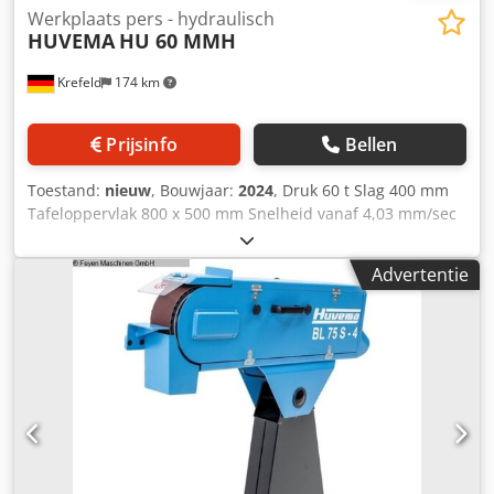
Werkplaats pers - hydraulisch
HUVEMA
HU 60 MMH
Krefeld
174 km
Prijsinfo
Bellen
Toestand:
nieuw
, Bouwjaar:
2024
, Druk 60 t Slag 400 mm
Tafeloppervlak 800 x 500 mm Snelheid vanaf 4,03 mm/sec
Snelheid tot 5,82 mm/sec Kolomdoorgang 820 mm Max.
oliedruk in werkcilinder 400 bar Olie-inhoud 26 liter
Advertentie
Spanning 400 V / 50 Hz Totaal benodigd vermogen 3 kW
Machinegewicht ca. 0,55 ton Benodigde ruimte ca. 1,5 x 0,9
x 2,1 m Werkplaatspers, Dcsdpfx Ahevcrmvo Sek
Handmatige en hydraulische bediening Perscilinder kan
horizontaal worden bewogen, Werktafel is in hoogte
verstelbaar via hydraulische cilinder, Cilinderdiameter 150
mm, diameter zuigerbasis 85 mm,