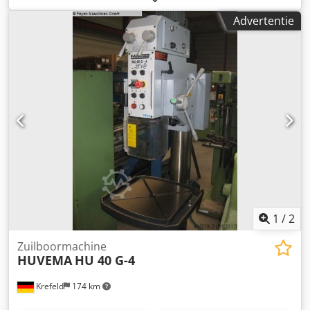
bovenmes 4 ° Dsdpst Smgxofx Ah Sjck Machinegewicht ca.
Advertentie
0,075 ton Handmatige uitklinkmachine met onderstel,
Plaatdiktes: - Staal 450MPa tot 1,6 mm, - aluminium tot
2,25 mm, - kunststof tot 3,0 mm, Demonstratie-unit
1
/
2
Zuilboormachine
HUVEMA
HU 40 G-4
Krefeld
174 km