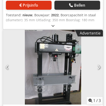
Prijsinfo
Bellen
Toestand:
nieuw
, Bouwjaar:
2022
, Boorcapaciteit in staal
(diameter): 35 mm Uitlading: 350 mm Boorslag: 180 mm
Max. draaddiameter: M 24 mm Voeding: 0,1 - 0,2 mm/omw
Spilsnelheden: 100 - 1450 omw/min Spindelopname: MT 4
Advertentie
Tafeloppervlak: 560 x 385 mm Afstand spil/tafel max.: 780
mm Afstand spil/voetplaat: 1320 mm Spanning: 400 V / 50
Hz Totale vermogensbehoefte: 1,5 kW Machinegewicht ca.:
0,46 t Benodigde ruimte ca.: 1,2 x 0,7 x 2,4 m Met
koelmiddel- en draadsnij-inrichting Instelbare boordiepte
met automatische uitschakeling Links-rechtsdraaiende
spindel Verstelbare spanenbescherming Dcodjy H Nvbspfx
Ah Sok
1
/
3