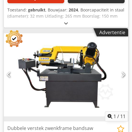
Toestand:
gebruikt
, Bouwjaar:
2024
, Boorcapaciteit in staal
(diameter): 32 mm Uitlading: 265 mm Boorslag: 150 mm
Opname: MK 3 Tafelgrootte: 390 x 390 mm Toerental: 100 -
3300 tpm Totale vermogensbehoefte: 1,5 kW
Advertentie
Machinegewicht ca.: 0,35 t Afmetingen (L x B x H): 0,8 x 0,6
x 1,95 m Ongebruikte showroommachine met: -
draadtapapparaat Dsdpfx Ahjxtfy He Ssck - variabel
toerental van de spil - koelsysteem
1
/
11
Dubbele verstek zwenkframe bandsaw