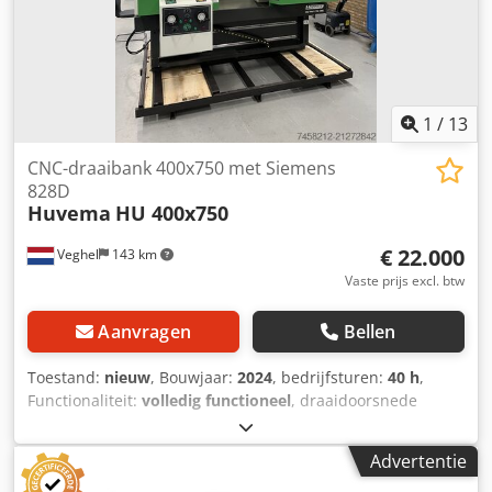
(zwenk- en kantelbaar) Tafel zwenkbaar 45° links/rechts en
360° rondom de kolom draaibaar Draad snijden tot M24
Koelmiddelinrichting
1
/
13
CNC-draaibank 400x750 met Siemens
828D
Huvema
HU 400x750
€ 22.000
Veghel
143 km
Vaste prijs excl. btw
Aanvragen
Bellen
Toestand:
nieuw
, Bouwjaar:
2024
, bedrijfsturen:
40 h
,
Functionaliteit:
volledig functioneel
, draaidoorsnede
boven de dwarsslede:
240 mm
, draailengte:
750 mm
, spil
doorgang:
66 mm
, verplaatsingsafstand X-as:
210 mm
,
Advertentie
verplaatsingsafstand Z-as:
550 mm
, spil-motorvermogen: