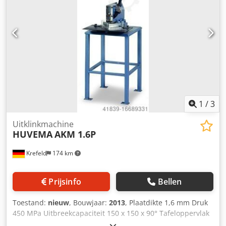
Afmetingen (lengte/breedte/hoogte) 980 x 790 x 780 mm
ongebruikte tentoonstellingsmachine, Zaag is met
basisframe, 2-snelheden motor, pneumatische
snelspanklem, materiaal stop, Dodpfx Ahjvxlkae Ssck
koelsysteem, Verstekoptie 45° links en 45° rechts,
1
/
3
Uitklinkmachine
HUVEMA
AKM 1.6P
Krefeld
174 km
Prijsinfo
Bellen
Toestand:
nieuw
, Bouwjaar:
2013
, Plaatdikte 1,6 mm Druk
450 MPa Uitbreekcapaciteit 150 x 150 x 90° Tafeloppervlak
650 x 500 mm Hoogte basisframe 875 mm Snijhoek -