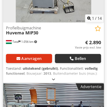
1
/
14
Profielbuigmachine
Huvema MIP30
€ 2.890
Tata
1.056 km
Vaste prijs excl. btw
Aanvragen
Bellen
Toestand:
uitstekend (gebruikt)
, Functionaliteit:
volledig
functioneel
, Bouwjaar:
2013
, Buitendiameter buis (max.):
30 mm
, ingangsspanning:
400 V
, ingangsfrequentie:
50
Hz
, Uitrusting:
CE-markering, documentatie /
Advertentie
handleiding, geharde rollen, noodstop, voetbediening
,
HUVEMA MIP30 profielbuigmachine, buismachine 30 mm
ct2437 Te koop, in uitstekende staat: HUVEMA MIP30
profielbuigmachine, buismachine. Fabrikant: HUVEMA MIP