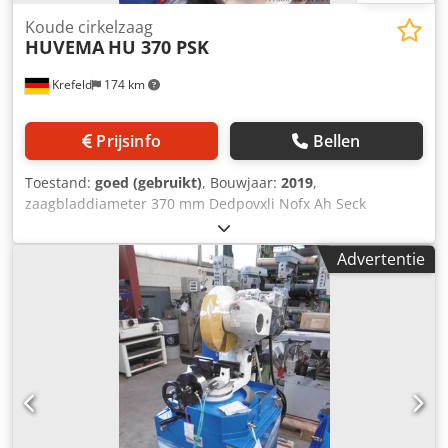
Koude cirkelzaag
HUVEMA
HU 370 PSK
Krefeld
174 km
Prijsinfo
Bellen
Toestand:
goed (gebruikt)
, Bouwjaar:
2019
,
zaagbladdiameter 370 mm Dedpovxli Nofx Ah Seck
Snijcapaciteit - Rond 115/ 90° mm Snijcapaciteit - vierkant
110 x 110 /90° mm Snijcapaciteit - Rechthoek 110 x 110 /
Advertentie
90° mm Snijcapaciteit - Rechthoek 100 x 100 / 45° mm
Snijcapaciteit - Rond 115 / 45° mm Snijcapaciteit - vierkant
100 x 100 /45° mm zaagbladsnelheden 22 / 44 tpm
Spanning 400 V / 50 Hz motorvermogen 3 kW
Machinegewicht ca. 0,27 t Afmetingen
(lengte/breedte/hoogte) 980 x 790 x 780 mm nieuwe,
ongebruikte zaag, zaag met basisframe, 2-snelheden
motor, pneumatische snelspanklem, materiaal stop,
koelsysteem, Verstekoptie 45° links en 45° rechts,