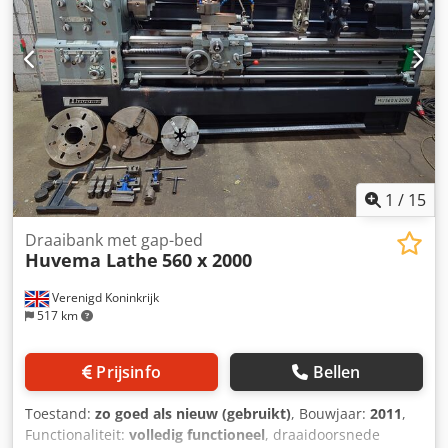
30 Type: MIP 30 Bouwjaar: 2013 Rollers: 2 aangedreven
Bovenste rol beweegt handmatig op en neer Maximale
asdiameter: 30 mm Dcodszq Sqtspfx Ah Sek Werksnelheid:
4 m/min Buigcapaciteit: - Plat staal: 50 x 10 mm - Vierkant
35 mm - Gesloten profiel: 40 x 40 mm - Buis 48 x 3 mm
Vermogen: 400 V / 0,75 kW 50 Hz Elektrische
voetschakelaar, met noodstop Standaard buigset Gewicht:
ca. 200 kg Afmetingen: B 650 x H 1350 x D: 580 mm
1
/
15
Draaibank met gap-bed
Huvema Lathe
560 x 2000
Verenigd Koninkrijk
517 km
Prijsinfo
Bellen
Toestand:
zo goed als nieuw (gebruikt)
, Bouwjaar:
2011
,
Functionaliteit:
volledig functioneel
, draaidoorsnede