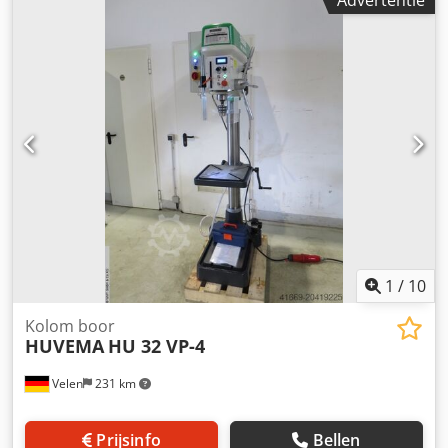
Advertentie
mm * Tafel: 560 x 560 mm * Zuildiameter 150 mm *
Toerental 65 - 2600 tpm * Automatische voorloop *
Draadsnijinrichting M 20 * Koelmiddelinrichting *
Machineverlichting Dodjzl T T Ejpfx Ah Seck *
Gereedschapsuitwerper * Beschermkap * Totaal
vermogensbehoefte 1,5 kW * Machinewicht ca. 460 kg. * In
zeer goede staat!!
1
/
10
Kolom boor
HUVEMA
HU 32 VP-4
Velen
231 km
Prijsinfo
Bellen