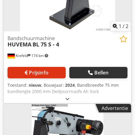
1
/
2
Bandschuurmachine
HUVEMA
BL 75 S - 4
Krefeld
174 km
Prijsinfo
Bellen
Toestand:
nieuw
, Bouwjaar:
2024
, Bandbreedte 75 mm
bandlengte 2000 mm Dedpsvcrnaofx Ah Sock
Bandsnelheid 37 m/min Totaal benodigd vermogen 3 kW
Machinegewicht ca. 0,084 t Benodigde ruimte ca. 1x0,5x1
Advertentie
m Nieuwe machine