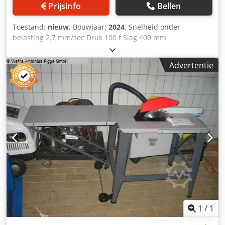
Prijsinfo
Bellen
Toestand:
nieuw
, Bouwjaar:
2024
, Snelheid onder
belasting 2,7 mm/sec Druk 100 t Slag 400 mm
Tafeloppervlak 920 x 560 mm Snelheid vanaf 4,25 mm/sec
Snelheid tot 8,22 mm/sec Max. oliedruk in werkcilinder 385
Advertentie
bar Olie-inhoud 26 liter Zuiger diameter 125 mm
Kolomdoorgang 920 mm Spanning 400 V/ 50 Hz Totaal
benodigd vermogen 4 kW Machinegewicht ca. 0,9 ton
Dcedpfxjvcrm Ae Ah Sok Benodigde ruimte ca. 1,7 x 0,9 x
2,1 m Ongebruikte werkplaatspers (demonstratiemachine)
Handmatige en hydraulische bediening, drukcilinder kan
horizontaal worden bewogen, tafel is in hoogte verstelbaar
via hydraulische cilinder, cilinder diameter 175 mm,
zuigerbasis diameter 125 mm,
1
/
1