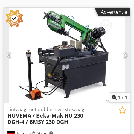
Thermische overbelastingsbeveiliging • Optische
hoogteverstelling • Heavy-duty tandwielkast •
Advertentie
Koelinstallatie • Aanvoerrollenbaan 1200 mm •
Spanenborstel • 1 stuk bi-metaal zaagband •
Bedieningspaneel • CE-conform Levertijd: ca. 8 weken na
ontvangst van de bestelling Siegfried Volz
Werkzeugmaschinen Rüschebrinkstr. 151-153 DE - 44143
Dortmund-Wambel / Duitsland
1
/
1
Lintzaag met dubbele verstekzaag
HUVEMA / Beka-Mak
HU 230
DGH-4 / BMSY 230 DGH
Dortmund
242 km