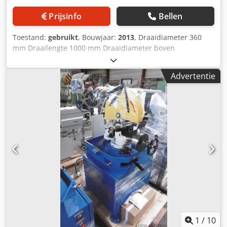
Prijsinfo
Bellen
Toestand:
gebruikt
, Bouwjaar:
2013
, Draaidiameter 360
mm Draailengte 1000 mm Draaidiameter boven
dwarsslede 215 mm Toerental(len) 30 - 3000 tpm
Spilboring 38 mm Langsvoeding 0,043 - 0,653 m/min Totale
Advertentie
vermogensbehoefte 3,5 kW Machinegewicht ca. 1500 kg
Benodigde ruimte ca. 1900 x 900 x 1300 mm Dcodjzfqi
Rspfx Ah Sjk Toebehoren: - 3-klauwplaat - 4-klauwplaat -
Multifix-gereedschapshouder - Newall digitale uitlezing -
Variabel toerental - Vaste en meedraaiende brillensteun
1
/
10