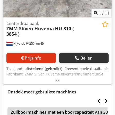
1
/
11
Centerdraaibank
ZMM Sliven Huvema
HU 310 (
3854 )
Nijverdal
250 km
Prijsinfo
Bellen
Toestand:
uitstekend (gebruikt)
, Conventionele draaibank
Fabrikant: ZMM Sliven Huvema Inventarisnummer: 3854
Type HU310 x 750 Bouwjaar 2007 Afstand tussen de
centers: 750 mm Hoogte tussen de centers: 155 mm
Djdszlx H Repfx Ah Ssck Draaiddiameter over het bed: 310
Ontdek meer gebruikte machines
mm Spindelboring: 32 mm 3-beks spanplaat
Snelwisselsysteem Spanning: 380 V Gewicht van de
machine: ca. 700 kg
0
Zuilboormachines met een boorcapaciteit van 30-3