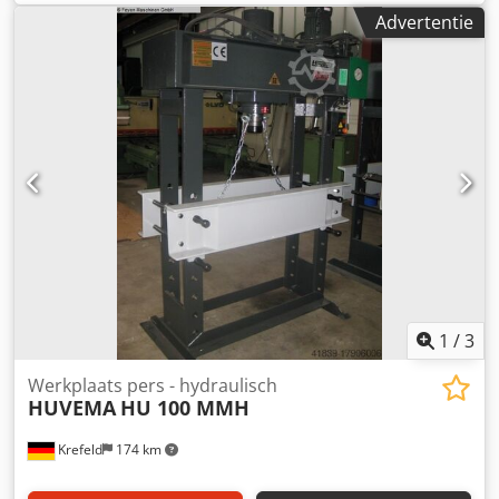
Dodsvblayspfx Ah Sjck Ruimtebehoefte ca. 1x0,5x1 m
Advertentie
demonstratiemodel, zelden gebruikt
1
/
3
Werkplaats pers - hydraulisch
HUVEMA
HU 100 MMH
Krefeld
174 km