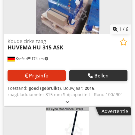
1
/
6
Koude cirkelzaag
HUVEMA
HU 315 ASK
Krefeld
174 km
Prijsinfo
Bellen
Toestand:
goed (gebruikt)
, Bouwjaar:
2016
,
zaagbladdiameter 315 mm Snijcapaciteit - Rond 100/ 90°
mm Snijcapaciteit - vierkant 90 x 90 / 90° mm Snijcapaciteit
- Rechthoek 85 x 110 / 90° mm Snijcapaciteit - Rechthoek
Advertentie
85 x 85 / 45° mm Snijcapaciteit - Rond 100 / 45° mm
Snijcapaciteit - vierkant 85 x 110 /45° mm
zaagbladsnelheden 25 / 50 tpm Spanning 400 V / 50 Hz
motorvermogen 1 kW Machinegewicht ca. 0,24 t