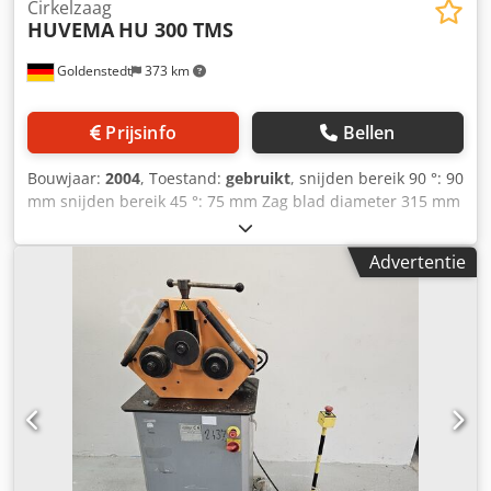
Cirkelzaag
HUVEMA
HU 300 TMS
Goldenstedt
373 km
Prijsinfo
Bellen
Bouwjaar:
2004
, Toestand:
gebruikt
, snijden bereik 90 °: 90
mm snijden bereik 45 °: 75 mm Zag blad diameter 315 mm
Tabel Afmetingen 800 x 500/400 mm Blade zag 30 mm
machine gewicht ab. 45 kg afmetingen 850 x 600 x 430 mm
Advertentie
Dcodpfed Ih Nkjx Ah Sok