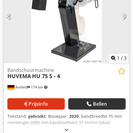
1
/
3
Bandschuurmachine
HUVEMA
HU 75 S - 4
Krefeld
174 km
Prijsinfo
Bellen
Toestand:
gebruikt
, Bouwjaar:
2020
, bandbreedte 75 mm
riemlengte 2000 mm bandsnelheid 37 m/min totaal
benodigd vermogen 3 kW Machinegewicht ca. 0,11 t