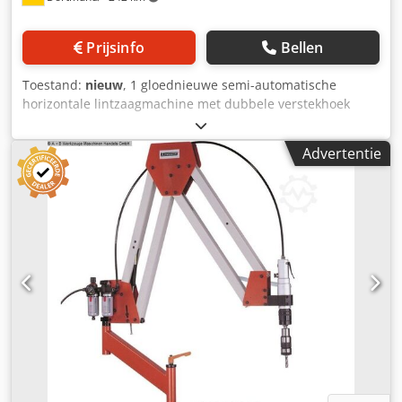
Prijsinfo
Bellen
Toestand:
nieuw
, 1 gloednieuwe semi-automatische
horizontale lintzaagmachine met dubbele verstekhoek
Merk: HUVEMA / Beka-Mak, Oorsprong Turkije Model: HU
230 DGH-4 / BMSY 230 DGH Technische gegevens:
Advertentie
Snijgebied: Ongeveer 230 mm rechthoek 320 x 130 mm
Dsdpfx Ajvyidmsh Sock Vierkant 230 mm -45° Rond 180
mm -45° Plat 230 x 100 mm -45° vierkant 150 mm +45°
Rond 210 mm +45° Vlak 230 x 160 mm +45° vierkant 180
mm +60° Rond 120 mm +60° Vlak 120 x 100 mm +60°
vierkant 100 mm werkhoogte 795 mm Motorvermogen
hoofdaandrijving 1,0 - 1,3 kW, 400 V, 50 Hz Motorvermogen
koelvloeistofpomp 0,12 kW 2 snelheden 35 / 70 m/min
Zaagblad afmetingen 2730 x 27 x 0,9 mm Afmetingen L x B
x H 1350 x 700 x 1300 mm gewicht 415 kg Accessoires /
Bijzonderheden: • Semi-automatische bediening •
Hydraulisch klemmen van de bankschroef via voetpedaal •
Verstek aan beide zijden door middel van een draaibaar