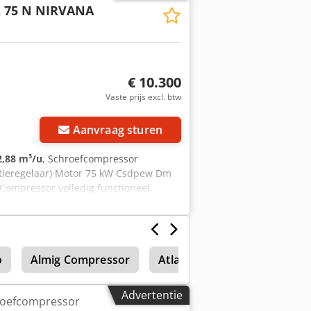
 75 N NIRVANA
€ 10.300
Vaste prijs excl. btw
Aanvraag sturen
2,88 m³/u
, Schroefcompressor
tieregelaar) Motor 75 kW Csdpew Dm
Compressor volledig functioneel.
o
Almig Compressor
Atlas Ar50
Drogers
Advertentie
hroefcompressor