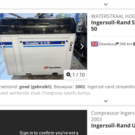
WATERSTRAAL HO
Ingersoll-Rand
S
50
Dewsbury
546 km
1
/
10
Toestand:
goed (gebruikt)
, Bouwjaar:
2002
, Ingersol rand streamli
goed werkende staat Chedponp Iywsfx Aamja
Compressor Ingerso
2003
Ingersoll-Rand
U