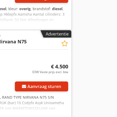
esel
, kleur:
overig
, brandstof:
diesel
,
zp Hklepfx Aamsha Aantal cilinders: 3
oftank: 50 liter Afmetingen en
124 cm Functioneel Debiet: 186 m³/h
ld Technische staat: goed Optische
Advertentie
r
irvana N75
€ 4.500
EXW Vaste prijs excl. btw
Aanvraag sturen
L RAND TYPE NIRVANA N75 S/N
RUK (bar) 10 Csdpfx Asyk Unioameha
ER nee WARMTEWISSELAAR nee