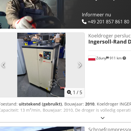
Informeer nu
+49 201 857 861 80
Koeldroger persluc
Ingersoll-Rand
D
Zduny
911 km
1
/
5
Toestand:
uitstekend (gebruikt)
, Bouwjaar:
2010
, Koeldroger ING
Capaciteit: 13 m³/min, Bouwjaar: 2010, De droger is volledig operati
Schroefcompresso