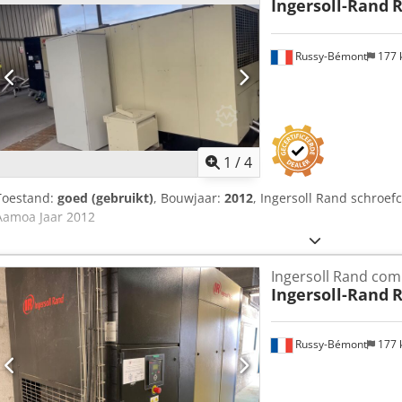
Ingersoll-Rand
R
Russy-Bémont
177
1
/
4
Toestand:
goed (gebruikt)
, Bouwjaar:
2012
, Ingersoll Rand schroe
Aamoa Jaar 2012
Ingersoll Rand co
Ingersoll-Rand
R
Russy-Bémont
177