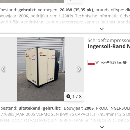
Toestand:
gebruikt
, vermogen:
26 kW (35,35 pk)
, brandstoftype:
di
Bouwjaar:
2006
, bedrijfsturen:
1.230 h
, Technische informatie Cjds
Aandrijflijn Aandrijving: Continu Motortype: Yanmar 3IRH8N Brandst
gewichten Leeggewicht: 650 kg Afmetingen (L x B x H): 336 x 139 x 
Netspanning: 12 V CE-markering: ja Staat Algemene staat: gemidde
Schroefcompresso
staat: gemiddeld Bedrijfsdruk: 7 bar
Ingersoll-Rand
N
Wilków
929 km
1
/
8
Toestand:
uitstekend (gebruikt)
, Bouwjaar:
2005
, PROD. INGERSOL
2770893 JAAR 2005 VERMOGEN (kW) 75 CAPACITEIT (m3/min) 12,5 D
UREN (DOC/TOTAAL) FREQUENTIEREGELAAR ja INGEBOUWDE DROG
GEKOELD (LUCHT/WATER) lucht