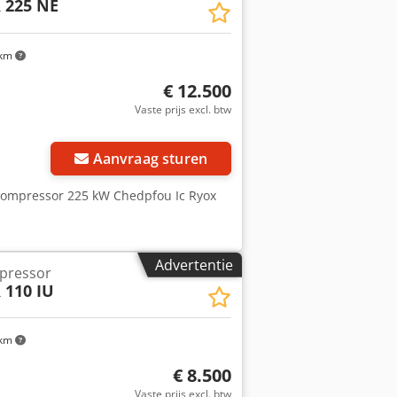
 225 NE
 km
€ 12.500
Vaste prijs excl. btw
Aanvraag sturen
fcompressor 225 kW Chedpfou Ic Ryox
Advertentie
mpressor
 110 IU
 km
€ 8.500
Vaste prijs excl. btw