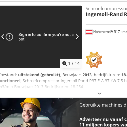
Schroefcompressor
Ingersoll-Rand
R
Hohenems
517 km
1
/
14
Toestand:
uitstekend (gebruikt)
, Bouwjaar:
2013
, bedrijfsturen:
18
functioneel
, Schroefcompressor Ingersoll Rand R37IE-A 37 kW 7,5 
m3/min Bouwjaar: 2013 Bedrijfsuren: 18.254
Gebruikte machines d
Adverteer nu vanaf €
11 miljoen kopers
wa