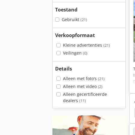
Toestand
Gebruikt
(21)
Verkoopformaat
Kleine advertenties
(21)
Veilingen
(0)
Details
Alleen met foto's
(21)
Alleen met video
(2)
Alleen gecertificeerde
dealers
(11)
65
Ingersoll Rand 9/300
Ingersoll Rand 21/215