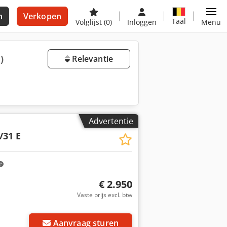
n
Verkopen
Taal
Volglijst
(0)
Inloggen
Menu
)
Relevantie
Advertentie
/31 E
€ 2.950
Vaste prijs excl. btw
Aanvraag sturen