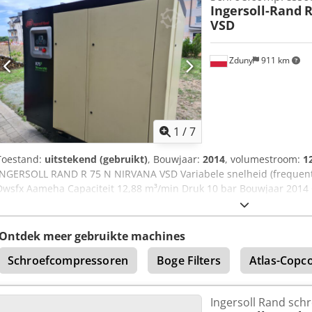
Ingersoll-Rand
R
VSD
Zduny
911 km
1
/
7
Toestand:
uitstekend (gebruikt)
, Bouwjaar:
2014
, volumestroom:
1
INGERSOLL RAND R 75 N NIRVANA VSD Variabele snelheid (frequen
Dwsfx Aameha Capaciteit 12,88 m³/min Druk 10 bar Bouwjaar 2014 
Ontdek meer gebruikte machines
Schroefcompressoren
Boge Filters
Atlas-Copc
Ingersoll Rand sc