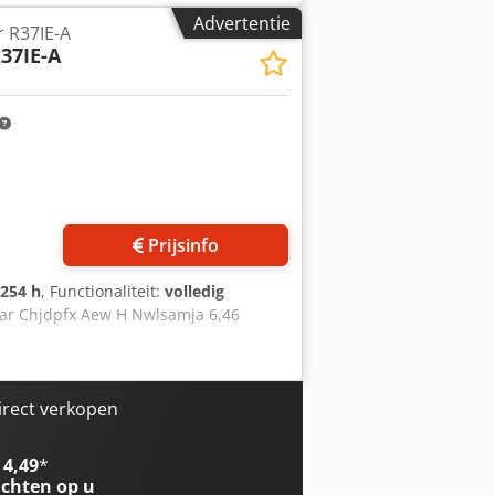
Advertentie
 R37IE-A
37IE-A
Prijsinfo
.254 h
, Functionaliteit:
volledig
bar Chjdpfx Aew H Nwlsamja 6,46
irect verkopen
 4,49
*
chten op u