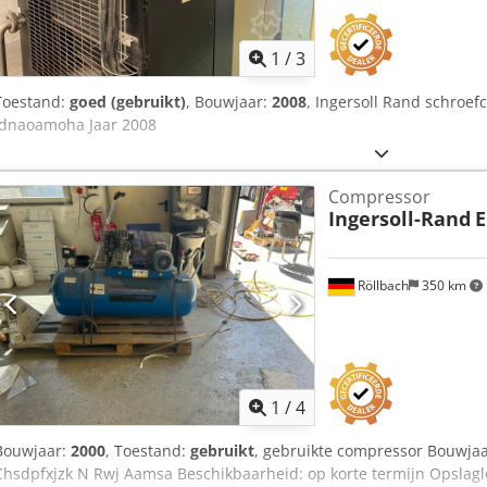
1
/
3
Toestand:
goed (gebruikt)
, Bouwjaar:
2008
, Ingersoll Rand schroe
Idnaoamoha Jaar 2008
Compressor
Ingersoll-Rand
E
Röllbach
350 km
1
/
4
Bouwjaar:
2000
, Toestand:
gebruikt
, gebruikte compressor Bouwjaa
Chsdpfxjzk N Rwj Aamsa Beschikbaarheid: op korte termijn Opslaglo