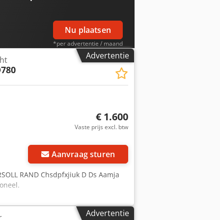
Nu plaatsen
*per advertentie / maand
Advertentie
ht
780
€ 1.600
Vaste prijs excl. btw
Aanvraag sturen
ERSOLL RAND Chsdpfxjiuk D Ds Aamja
oneel.
Advertentie
r