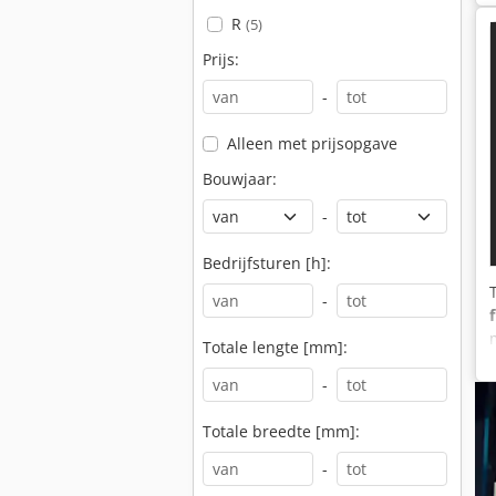
R
(5)
Prijs:
-
Alleen met prijsopgave
Bouwjaar:
-
Bedrijfsturen [h]:
-
Totale lengte [mm]:
-
Totale breedte [mm]:
-