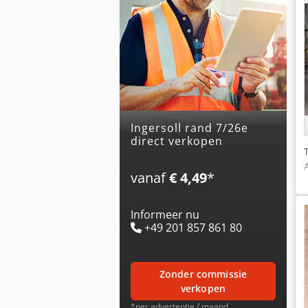
ingersoll rand 7/26e
direct verkopen
vanaf
€ 4,49
*
Informeer nu
+49 201 857 861 80
zonder commissie
verkopen
*per advertentie / maand