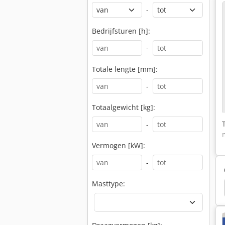
-
Bedrijfsturen [h]:
-
Totale lengte [mm]:
-
Totaalgewicht [kg]:
-
Vermogen [kW]:
-
Masttype:
Genie S120
Genie Verreikers
Genie S100