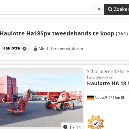
Zoeke
Haulotte Ha18Spx tweedehands te koop
(161)
Haulotte
Alle filters verwijderen
Scharnierende tele
hoogwerker
Haulotte
HA 18 
Neuss
174 km
1
/
14