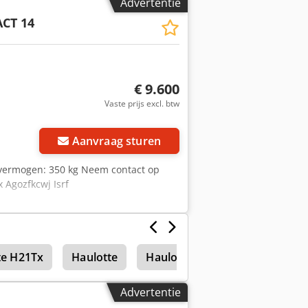
Advertentie
terswijk(NL) in as-is condition!
CT 14
€ 9.600
Vaste prijs excl. btw
Aanvraag sturen
fvermogen: 350 kg Neem contact op
 Agozfkcwj Isrf
te H21Tx
Haulotte
Haulotte Ha32Px
Schaar
Advertentie