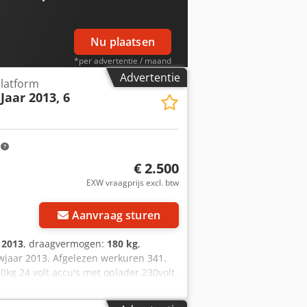
Nu plaatsen
*per advertentie / maand
Advertentie
latform
 Jaar 2013, 6
m
€ 2.500
EXW vraagprijs excl. btw
Aanvraag sturen
:
2013
, draagvermogen:
180 kg
,
uwjaar 2013. Afgelezen werkuren 341.
kg 24 volt accu's met oplader 230volt.
oor uw prijsvoorstel! We spreken
ak Englisch. Our general terms and