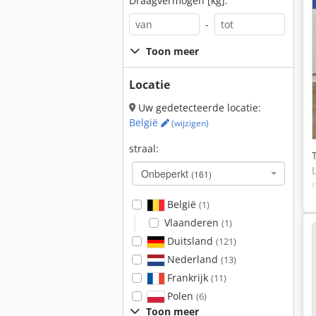
Draagvermogen [kg]:
-
Toon meer
Locatie
Uw gedetecteerde locatie:
België
(wijzigen)
straal:
Onbeperkt
(161)
België
(1)
Vlaanderen
(1)
Duitsland
(121)
Nederland
(13)
Frankrijk
(11)
Polen
(6)
Toon meer