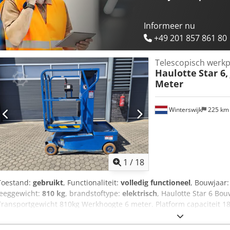
Informeer nu
+49 201 857 861 80
Telescopisch werkp
Haulotte
Star 6,
Meter
Winterswijk
225 k
1
/
18
Toestand:
gebruikt
, Functionaliteit:
volledig functioneel
, Bouwjaar
leeggewicht:
810 kg
, brandstoftype:
elektrisch
, Haulotte Star 6 Bo
Transportgewicht 810kg Werkhoogte 6 meter. Platform capaciteit 180
78cm breed. Prijs netto +21% btw of netto export. Wij staan open v
Nederlands. Cedpfxszr N Dte Ag Ijrf Wir sprechen Deutsch. We spe