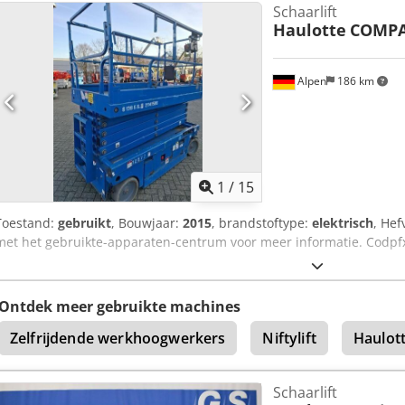
Schaarlift
conditions apply to all transactions! Machines are sold EX Works Win
Haulotte
COMPA
Alpen
186 km
1
/
15
Toestand:
gebruikt
, Bouwjaar:
2015
, brandstoftype:
elektrisch
, He
met het gebruikte-apparaten-centrum voor meer informatie. Codpfx
Ontdek meer gebruikte machines
Zelfrijdende werkhoogwerkers
Niftylift
Haulot
Schaarlift