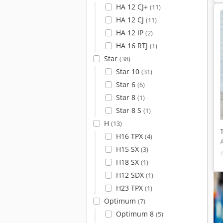
HA 12 CJ+
(11)
HA 12 CJ
(11)
HA 12 IP
(2)
HA 16 RTJ
(1)
Star
(38)
Star 10
(31)
Star 6
(6)
Star 8
(1)
Star 8 S
(1)
H
(13)
H16 TPX
(4)
H15 SX
(3)
H18 SX
(1)
H12 SDX
(1)
H23 TPX
(1)
Optimum
(7)
Optimum 8
(5)