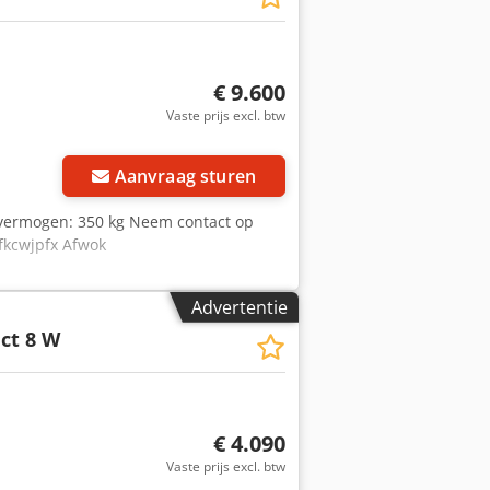
€ 9.600
Vaste prijs excl. btw
Aanvraag sturen
fvermogen: 350 kg Neem contact op
fkcwjpfx Afwok
Advertentie
ct 8 W
€ 4.090
Vaste prijs excl. btw