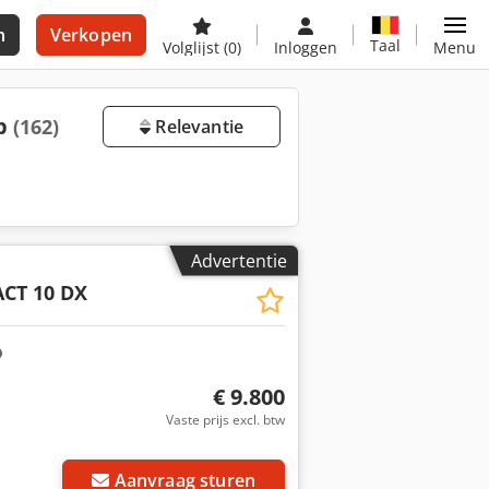
n
Verkopen
Taal
Volglijst
(0)
Inloggen
Menu
op
(162)
Relevantie
Advertentie
CT 10 DX
€ 9.800
Vaste prijs excl. btw
Aanvraag sturen