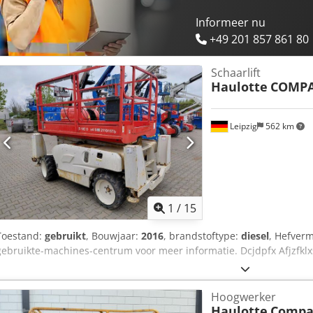
Informeer nu
+49 201 857 861 80
Schaarlift
Haulotte
COMPA
Leipzig
562 km
1
/
15
Toestand:
gebruikt
, Bouwjaar:
2016
, brandstoftype:
diesel
, Hefver
gebruikte-machines-centrum voor meer informatie. Dcjdpfx Afjzfkl
Hoogwerker
Haulotte
Compa