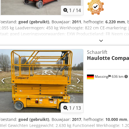
1
/
14
Toestand:
goed (gebruikt)
, Bouwjaar:
2011
, hefhoogte:
6.220 mm
, 
2.055 kg Laadvermogen: 450 kg Werkhoogte: 822 cm CE-markering: j
staat: goed Leveringsvoorwaarden: EXW Productieland: FR Neem con
meer informatie. Fabrikant: Haulotte Type: Compact 8W Bouwjaar: 
Max. werkhoogte: 8,22 m Platformhoogte: 6,22 m Laadvermogen: 450
Schaarlift
150 kg Platformafmetingen LxB: 2,31 x 1,21 m Platformlengte uitge
Haulotte
Compa
2,49 x 1,22 m Hoogte in transportstand met leuning: 2,15 m Hoogte 
m Bereikbaar tot werkhoogte: 8,22 m Bodemvrijheid: 0,06 m Aandrij
binnengebruik: nee Eigen gewicht: 1.950 kg / 2055 kg Bijzonderhed
voor valbeveiligingssystemen (PBM) aanwezig Opmerking: Eerste i
Massing
636 km
met buishouder. Dedpfx Afeznxaioweck Locatie: 41468 Neuss Direc
1
/
13
Toestand:
goed (gebruikt)
, Bouwjaar:
2017
, hefhoogte:
10.000 mm
Wiel Gewichten Leeggewicht: 2.630 kg Functioneel Werkhoogte: 1.2