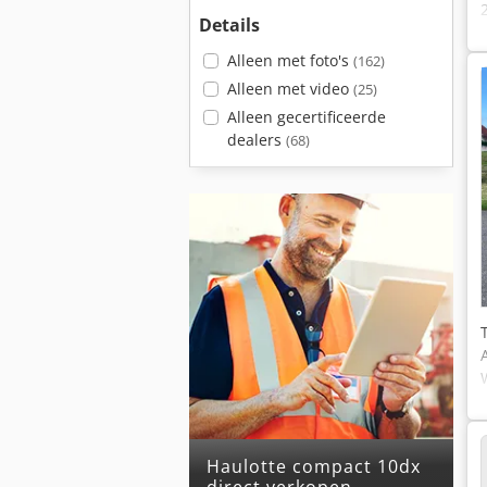
Details
Alleen met foto's
(162)
Alleen met video
(25)
Alleen gecertificeerde
dealers
(68)
haulotte compact 10dx
direct verkopen