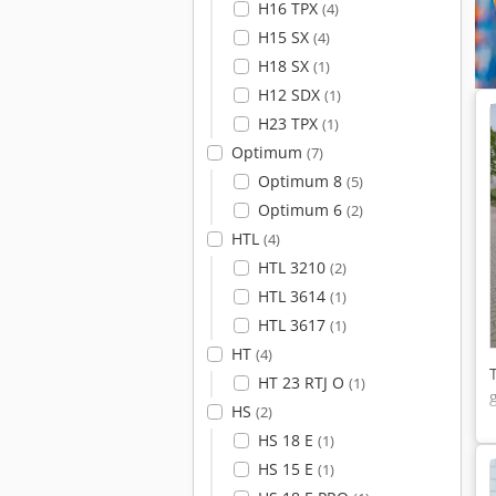
H16 TPX
(4)
H15 SX
(4)
H18 SX
(1)
H12 SDX
(1)
H23 TPX
(1)
Optimum
(7)
Optimum 8
(5)
Optimum 6
(2)
HTL
(4)
HTL 3210
(2)
HTL 3614
(1)
HTL 3617
(1)
HT
(4)
HT 23 RTJ O
(1)
HS
(2)
HS 18 E
(1)
HS 15 E
(1)