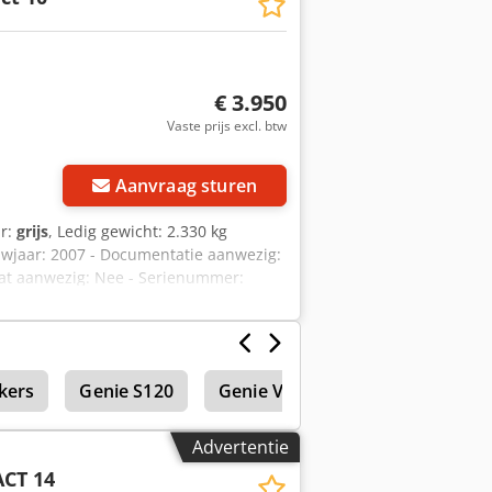
€ 3.950
Vaste prijs excl. btw
Aanvraag sturen
ur:
grijs
, Ledig gewicht: 2.330 kg
uwjaar: 2007 - Documentatie aanwezig:
icaat aanwezig: Nee - Serienummer:
Draagvermogen platform [kg]: 450 -
sportgewicht [kg]: 2330kg -
js is exclusief BTW BTW/marge: BTW
n alles in de industriële sectoren
kers
Genie S120
Genie Verreikers
Advertentie
CT 14