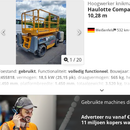
Hoogwerker knikm
Bouwjaar: 2020 Werkhoogte: 10,28 m Platformhoogte: 8,28 m Maxi
Haulotte
Compac
Afmetingen (L x B): 3,17 m x 1,78 m Platformlengte: 2,45 m Platform
10,28 m
m Motor: 18,5 kW (diesel) Djdpfxoyqyt Re Afwock Rijsnelheid: 0,8 - 
Normale gebruikssporen
Weißenfels
532 km
1
/
20
Toestand:
gebruikt
, Functionaliteit:
volledig functioneel
, Bouwjaar
2455818
, vermogen:
18,5 kW (25,15 pk)
, draagvermogen:
565 kg
, h
2.450 mm
, platformbreedte:
1.450 mm
, totaalgewicht:
3.520 kg
, tr
transportbreedte:
1.780 mm
, transporthoogte:
1.590 mm
, bouwhoo
bandenmaten:
26 x 12-16,5
, kleur:
geel
, Uitrusting:
UVV veiligheids
Bouwjaar: 2020 Werkhoogte: 10,28 m Platformhoogte: 8,28 m Maxi
Gebruikte machines d
Afmetingen (L x B): 3,17 m x 1,78 m Platformlengte: 2,45 m Dsdpfoy
Platformuitschuif: 1,20 m Motor: 18,5 kW (diesel) Rijsnelheid: 0,8 - 
Adverteer nu vanaf €
Algemene gebruikssporen, volledig functioneel
11 miljoen kopers
wa