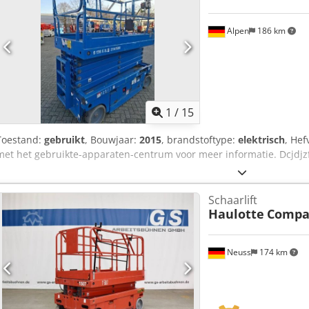
Alpen
186 km
1
/
15
Toestand:
gebruikt
, Bouwjaar:
2015
, brandstoftype:
elektrisch
, He
met het gebruikte-apparaten-centrum voor meer informatie. Dcjdjz
Schaarlift
Haulotte
Compa
Neuss
174 km