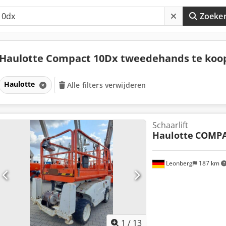
Zoeke
Haulotte Compact 10Dx tweedehands te ko
Haulotte
Alle filters verwijderen
Schaarlift
Haulotte
COMPA
Leonberg
187 km
1
/
13