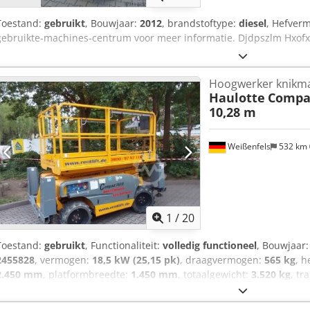
Toestand:
gebruikt
, Bouwjaar:
2012
, brandstoftype:
diesel
, Hefver
gebruikte-machines-centrum voor meer informatie. Djdpszlm Hxof
Hoogwerker knikm
Haulotte
Compac
10,28 m
Weißenfels
532 km
1
/
20
Toestand:
gebruikt
, Functionaliteit:
volledig functioneel
, Bouwjaar
2455828
, vermogen:
18,5 kW (25,15 pk)
, draagvermogen:
565 kg
, h
2.450 mm
, platformbreedte:
1.450 mm
, totaalgewicht:
3.520 kg
, tr
transportbreedte:
1.780 mm
, transporthoogte:
1.590 mm
, bouwhoo
bandenmaten:
26 x 12-16,5
, kleur:
geel
, Uitrusting:
UVV veiligheids