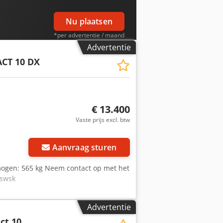
Nu plaatsen
*per advertentie / maand
Advertentie
CT 10 DX
€ 13.400
Vaste prijs excl. btw
Aanvraag sturen
mogen: 565 kg Neem contact op met het
xswsk
Advertentie
ct 10