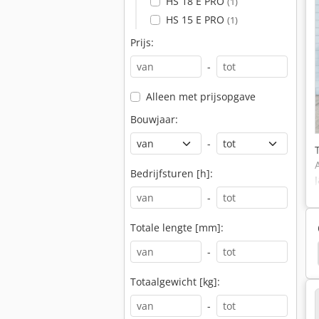
HS 18 E PRO
(1)
HS 15 E PRO
(1)
Prijs:
-
Alleen met prijsopgave
Bouwjaar:
-
Bedrijfsturen [h]:
-
Totale lengte [mm]:
-
Genie S100
Totaalgewicht [kg]:
-