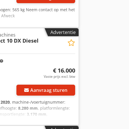
mogen: 565 kg Neem contact op met het
x Afweck
Advertentie
achines
t 10 DX Diesel
€ 16.000
Vaste prijs excl. btw
Aanvraag sturen
:
2020
, machine-/voertuignummer:
efhoogte:
8.280 mm
, platformlengte:
ansportlengte:
3.170 mm
,
gte:
2.440 mm
, brandstoftype:
diesel
,
keuring
, Technische gegevens