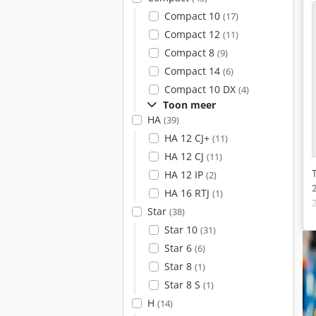
Compact 10
(17)
Compact 12
(11)
Compact 8
(9)
Compact 14
(6)
Compact 10 DX
(4)
Toon meer
HA
(39)
HA 12 CJ+
(11)
HA 12 CJ
(11)
HA 12 IP
(2)
HA 16 RTJ
(1)
Star
(38)
Star 10
(31)
Star 6
(6)
Star 8
(1)
Star 8 S
(1)
H
(14)