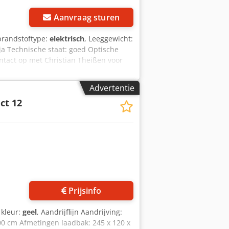
Aanvraag sturen
brandstoftype:
elektrisch
, Leeggewicht:
a Technische staat: goed Optische
tact op met Christian Theißen voor
2011 Producttype: Gebruikt Gegevens:
 kg Laadvermogen bij uitschuiving:
Advertentie
schoven: 3,23 m Totale afmetingen LxB:
ct 12
in transportstand zonder leuning: 1,30
ftype: Accu Uitsluitend voor
en: witte banden, bevestigingspunten
ngebruikname 2011 / wordt geleverd
t beschikbaar
Prijsinfo
, kleur:
geel
, Aandrijflijn Aandrijving:
00 cm Afmetingen laadbak: 245 x 120 x