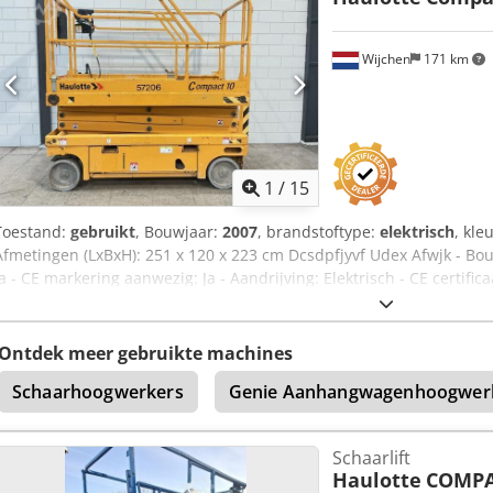
Wijchen
171 km
1
/
15
Toestand:
gebruikt
, Bouwjaar:
2007
, brandstoftype:
elektrisch
, kle
Afmetingen (LxBxH): 251 x 120 x 223 cm Dcsdpfjyvf Udex Afwjk - Bo
Ja - CE markering aanwezig: Ja - Aandrijving: Elektrisch - CE certif
CW133041 - Werkhoogte [mm]: 8140 - Platformhoogte [mm]: 2230 - 
Transportafmetingen: 2510mm x 1200mm x 2230mm (l x b x h) - Tran
Transportcolli [st.]: 1 Financiële informatie BTW: De getoonde pri
Ontdek meer gebruikte machines
verrekenbaar voor ondernemers Levering en inruil altijd mogelijk va
Schaarhoogwerkers
Genie Aanhangwagenhoogwer
Koen van Lent
Schaarlift
Haulotte
COMPA