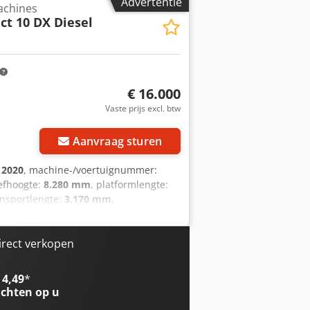
Advertentie
achines
maal draagvermogen: 565 kg
t 10 DX Diesel
breedte: 1,45 m Platformuitschuif: 1,20
5,5 km/u Totaalgewicht: 3.520 kg
€ 16.000
Vaste prijs excl. btw
Aanvraag sturen
:
2020
, machine-/voertuignummer:
efhoogte:
8.280 mm
, platformlengte:
ansportlengte:
3.170 mm
,
gte:
2.440 mm
, brandstoftype:
diesel
,
keuring
, Technische gegevens
maal draagvermogen: 565 kg
irect verkopen
qyt Djx Afwjck Platformbreedte: 1,45 m
5,5 km/u Totaalgewicht: 3.520 kg
 4,49
*
chten op u