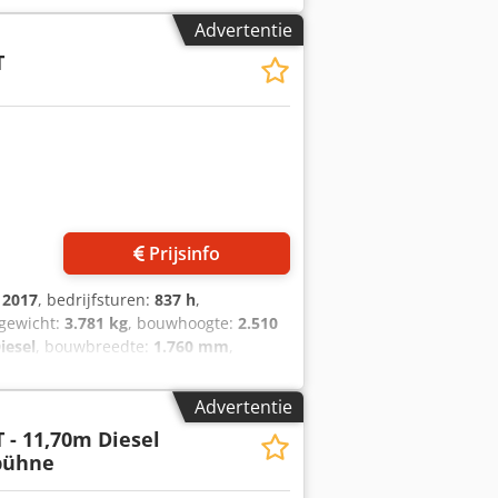
n video zijn op aanvraag beschikbaar
Advertentie
9% BTW. ---- Voor verdere vragen kunt u
T
voorbehoud en er kunnen geen rechten
 foto's aan
Prijsinfo
:
2017
, bedrijfsturen:
837 h
,
ggewicht:
3.781 kg
, bouwhoogte:
2.510
iesel
, bouwbreedte:
1.760 mm
,
 Staat: Direct inzetbaar en volledig
nsituatie voor: 60 - 80%
Advertentie
erkplaatsgekeurd, gereinigd, met
 - 11,70m Diesel
 desgewenst worden bijgewerkt of
bühne