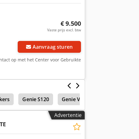
€ 9.500
Vaste prijs excl. btw
Aanvraag sturen
tact op met het Center voor Gebruikte
kers
Genie S120
Genie Verreikers
Genie S10
Advertentie
TE