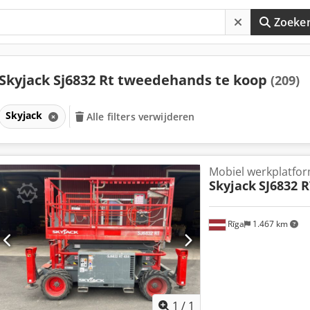
Zoeke
Skyjack Sj6832 Rt tweedehands te koop
(209)
Skyjack
Alle filters verwijderen
Mobiel werkplatfo
Skyjack
SJ6832 R
Rīga
1.467 km
Vraag meer
1
/
1