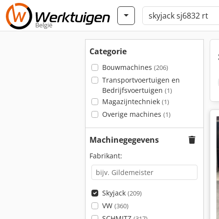
België
Categorie
Bouwmachines
(206)
Transportvoertuigen en
Bedrijfsvoertuigen
(1)
Magazijntechniek
(1)
Overige machines
(1)
Machinegegevens
Fabrikant:
Skyjack
(209)
VW
(360)
SCHMITZ
(317)