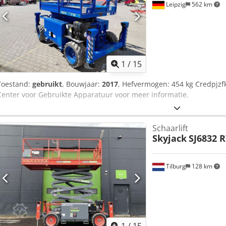
Leipzig
562 km
1
/
15
Toestand:
gebruikt
, Bouwjaar:
2017
, Hefvermogen: 454 kg Credpjzf
Center voor Gebruikte Apparatuur voor meer informatie.
Schaarlift
Skyjack
SJ6832 R
Tilburg
128 km
1
/
15