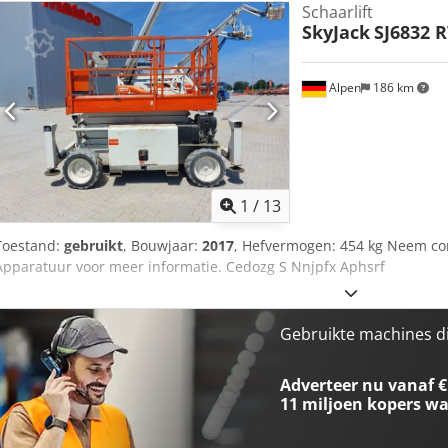
Schaarlift
SkyJack
SJ6832 R
Alpen
186 km
1
/
13
Toestand:
gebruikt
, Bouwjaar:
2017
, Hefvermogen: 454 kg Neem con
Apparatuur voor meer informatie. Cedozg S Nnjpfx Aphsrf
Gebruikte machines d
Adverteer nu vanaf €
11 miljoen kopers
wa