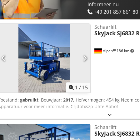
Informeer nu
+49 201 857 861 80
Schaarlift
SkyJack
SJ6832 R
Alpen
186 km
1
/
15
Toestand:
gebruikt
, Bouwjaar:
2017
, Hefvermogen: 454 kg Neem con
Apparatuur voor meer informatie. Crjdpfxszp Uhfe Aphof
Schaarlift
SkyJack
SJ6832 R