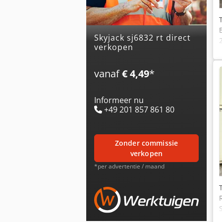
skyjack sj6832 rt direct
verkopen
vanaf
€ 4,49
*
Informeer nu
+49 201 857 861 80
zonder commissie
verkopen
*per advertentie / maand