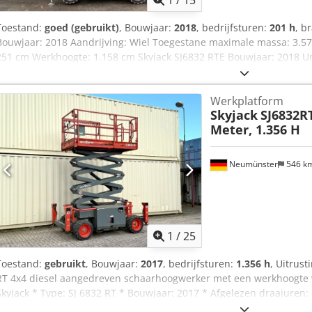
Toestand:
goed (gebruikt)
, Bouwjaar:
2018
, bedrijfsturen:
201 h
, b
Bouwjaar: 2018 Aandrijving: Wiel Toegestane maximale massa: 3.577 
251 cm Werkhoogte: 1.158 cm Skyjack SJ6832 RTE Bouwjaar: 2018 U
Platformhoogte: 9,75 m Gewicht: 3.577 kg Platformafmetingen (L x B x
454 kg Aandrijving: 4x4 Crsdpfx Aex Ttrgsphef CE-gecertificeerd Net
Werkplatform
verhuurvloot (nog in verhuur) Voor meer foto's en productvideo's, 
Skyjack
SJ6832RT
markerende banden
Meter, 1.356 H
Neumünster
546 k
1
/
25
Toestand:
gebruikt
, Bouwjaar:
2017
, bedrijfsturen:
1.356 h
, Uitrust
RT 4x4 diesel aangedreven schaarhoogwerker met een werkhoogte va
Skyjack * Type: SJ 6832 RT * Bouwjaar: 2017 * Afgelezen draaiuren: 
* Platformhoogte: ca. 9,8 meter * Aandrijving: 4x4 * Kubota dieselmo