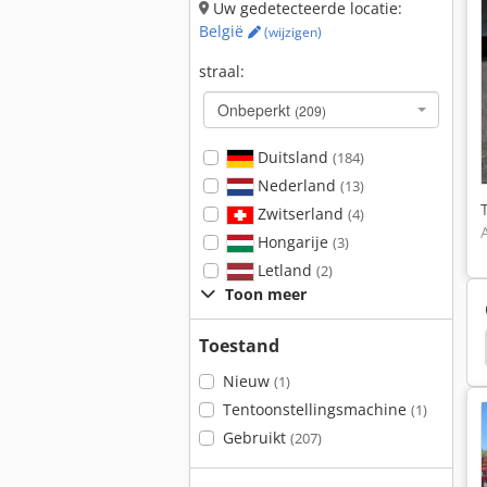
Uw gedetecteerde locatie:
België
(wijzigen)
straal:
Onbeperkt
(209)
Duitsland
(184)
Nederland
(13)
Zwitserland
(4)
Hongarije
(3)
Letland
(2)
Toon meer
Toestand
Haulotte H21Tx
Haulotte
Haulotte Ha32Px
Nieuw
(1)
Tentoonstellingsmachine
(1)
Gebruikt
(207)