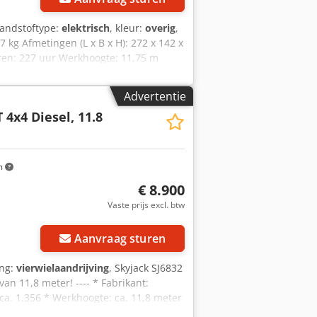
randstoftype:
elektrisch
, kleur:
overig
,
kg Afmetingen (L x B x H): 272 x 142 x
ren: 227 uur Werkhoogte: 11,75 m
 H): 2,72 x 1,76 x 1,75 m Capaciteit:
to exportprijs Machine uit onze
Advertentie
bezoek onze website Goede staat Niet-
 4x4 Diesel, 11.8
m
€ 8.900
Vaste prijs excl. btw
Aanvraag sturen
ing:
vierwielaandrijving
, Skyjack SJ6832
n 11,8 meter! ---- * Fabrikant:
ca. 1.356 * Werkhoogte: ca. 11,8 meter
tor * Bedrijfsgewicht: ca. 3.770 kg * 4