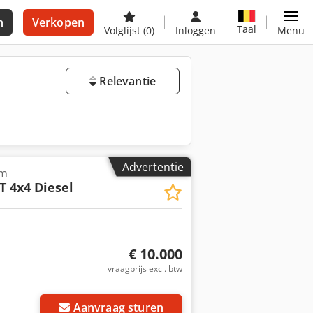
n
Verkopen
Taal
Volglijst
(0)
Inloggen
Menu
Relevantie
Advertentie
rm
T 4x4 Diesel
€ 10.000
vraagprijs excl. btw
 foto's aan
Aanvraag sturen