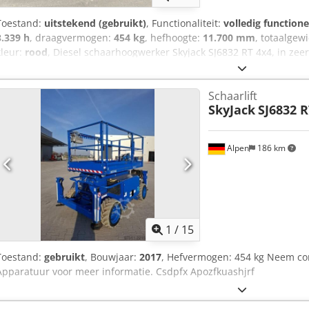
Toestand:
uitstekend (gebruikt)
, Functionaliteit:
volledig functione
3.339 h
, draagvermogen:
454 kg
, hefhoogte:
11.700 mm
, totaalgew
kleur:
rood
, Diesel schaarhoogwerker Skyjack SJ6832 RT 4x4, in zee
Credpfx Aexhcrijphef Hefcapaciteit – 454 kg Gewicht – 3.765 kg Bo
dieselmotor De hoogwerker is getest en onderhouden
Schaarlift
SkyJack
SJ6832 R
Alpen
186 km
1
/
15
Toestand:
gebruikt
, Bouwjaar:
2017
, Hefvermogen: 454 kg Neem con
Apparatuur voor meer informatie. Csdpfx Apozfkuashjrf