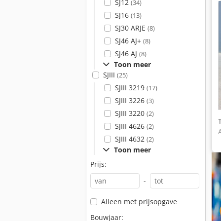
SJ12
(34)
SJ16
(13)
SJ30 ARJE
(8)
SJ46 AJ+
(8)
SJ46 AJ
(8)
Toon meer
SJIII
(25)
SJIII 3219
(17)
SJIII 3226
(3)
SJIII 3220
(2)
SJIII 4626
(2)
SJIII 4632
(2)
Toon meer
Prijs:
-
Alleen met prijsopgave
Bouwjaar: