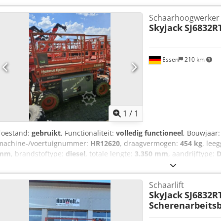
x hydraulische stabilisatoren * In goede staat! * Meer foto's en ee
Schaarhoogwerker
(via WhatsApp) Crodszkpyropfx Aphof * Prijs: 8.900 euro, netto + 1
Skyjack
SJ6832R
bellen naar: Erik Kortum: via WhatsApp Alle gegevens zijn onder 
aan worden ontleend. Fouten en tussenverkoop voorbehouden.
Essen
210 km
Vraag meer
1
/
1
Toestand:
gebruikt
, Functionaliteit:
volledig functioneel
, Bouwjaar
machine-/voertuignummer:
HR12620
, draagvermogen:
454 kg
, lee
mm
, brandstoftype:
diesel
, totale lengte:
3.350 mm
, aandrijftype:
D
werkhoogte:
11.750 mm
, Schaarhoogwerker Chassisnummer: HR12620
functioneel Codpoy N Hlfsfx Aphjrf Technische staat: normaal Bande
Schaarlift
Bandensituatie achter: 60 - 80% Omschrijving: Machine compleet w
SkyJack
SJ6832RT
nieuwe UVV- en inspectiebeurten! Beschadigde lakplekken kunnen
Scherenarbeits
bijgeplamuurd.