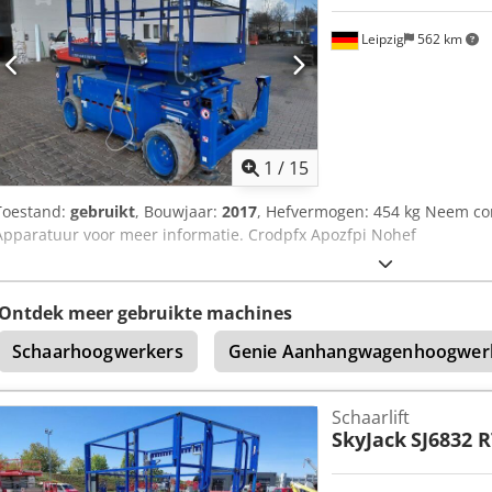
Leipzig
562 km
1
/
15
Toestand:
gebruikt
, Bouwjaar:
2017
, Hefvermogen: 454 kg Neem con
Apparatuur voor meer informatie. Crodpfx Apozfpi Nohef
Ontdek meer gebruikte machines
Schaarhoogwerkers
Genie Aanhangwagenhoogwer
Schaarlift
SkyJack
SJ6832 R