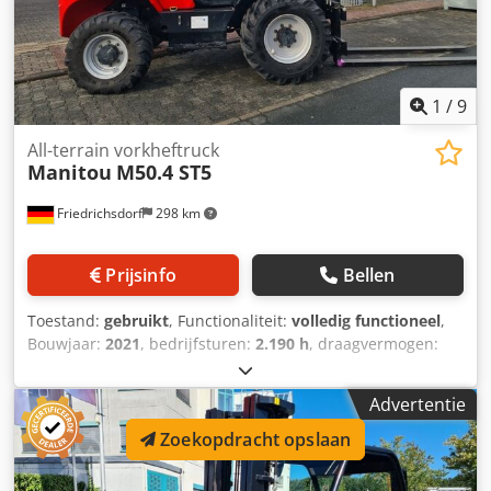
100% Sideshift, 3e ventiel, werklamp achter, werklamp
voor, verwarming, volledig gesloten cabine, zwaailicht,
1
/
9
All-terrain vorkheftruck
Manitou
M50.4 ST5
Friedrichsdorf
298 km
Prijsinfo
Bellen
Toestand:
gebruikt
, Functionaliteit:
volledig functioneel
,
Bouwjaar:
2021
, bedrijfsturen:
2.190 h
, draagvermogen:
5.000 kg
, hefhoogte:
5.500 mm
, vrije hefhoogte:
1.765 mm
,
brandstoftype:
diesel
, masttype:
triplex
, bouwhoogte:
Advertentie
2.910 mm
, vermogen:
55 kW (74,78 pk)
,
vorkenbordbreedte:
1.670 mm
, vorklengte:
1.200 mm
,
Zoekopdracht opslaan
leeggewicht:
7.760 kg
, totale lengte:
3.748 mm
,
aandrijftype:
Diesel
, bouwbreedte:
2.080 mm
, Vorkheftruck