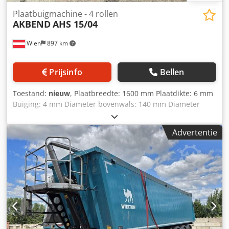
Plaatbuigmachine - 4 rollen
AKBEND
AHS 15/04
Wien
897 km
Prijsinfo
Bellen
Toestand:
nieuw
, Plaatbreedte: 1600 mm Plaatdikte: 6 mm
Buiging: 4 mm Diameter bovenwals: 140 mm Diameter
onderwals: 140 mm Diameter zijwals: 120 mm
Buigdiameter – min.: bovenwals Ø x 3 Totaal benodigd
Advertentie
vermogen: 3 kW Machinegewicht ca.: 2.000 kg
Machineafmetingen: 3700x1300x1280 mm
Toebehoren/Uitrusting: - Conisch buiginrichting -
Inductiegeharde rollen - Digitale uitlezing voor zijwalsen -
Machine van staalconstructie - Losstaand
bedieningspaneel Dedpoyv N E Usfx Agfeck - Twee
snelheden - Alle rollen op kogellagers - Kalibratie