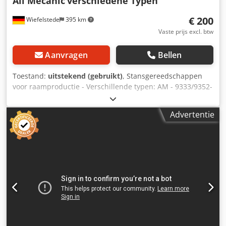
All Mecanic
verschiedene Typen
Verkoop geschiedt vanuit het magazijn. Onder voorbehoud
€ 200
Wiefelstede
395 km
van fouten en tussenverkoop.
Vaste prijs excl. btw
Aanvragen
Bellen
Toestand:
uitstekend (gebruikt)
, Stansgereedschappen
voor raamproductie - Verschillende typen: AM - 9333/9352-
1/9335/9334/94-234907 - Verkoop: alleen compleet - Totaal
gewicht: 50 kg Dsdpfx Ajb A Iicjgfsck
Advertentie