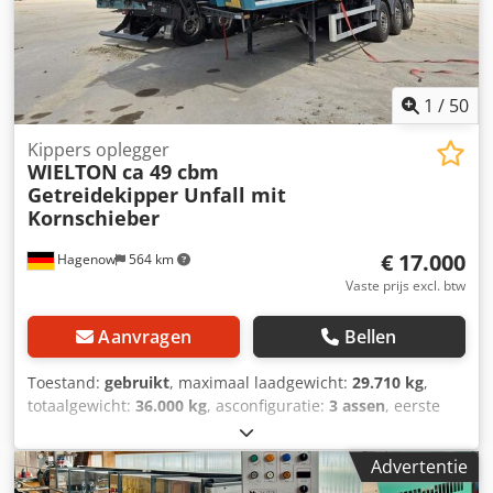
1
/
50
Kippers oplegger
WIELTON
ca 49 cbm
Getreidekipper Unfall mit
Kornschieber
€ 17.000
Hagenow
564 km
Vaste prijs excl. btw
Aanvragen
Bellen
Toestand:
gebruikt
, maximaal laadgewicht:
29.710 kg
,
totaalgewicht:
36.000 kg
, asconfiguratie:
3 assen
, eerste
registratie:
06/2024
, volgende keuring (TÜV):
06/2025
,
laadruimte inhoud:
49 m³
, totale lengte:
11.090 mm
, totale
Advertentie
breedte:
2.550 mm
, totale hoogte:
3.550 mm
, Bouwjaar: