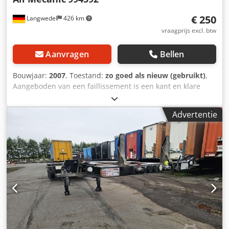
€ 250
Langwedel
426 km
vraagprijs excl. btw
Aanvragen
Bellen
Bouwjaar:
2007
, Toestand:
zo goed als nieuw (gebruikt)
,
Aangeboden van een faillissement is een kant en klare
punch Dodpfx Asd En Nfogfock Fabrikanten alle mecanic
Model 994592 Gebouwd in 2007 Masch.Nr. 905245 De
Advertentie
punch wordt nog niet gebruikt. pneumatische
voetschakelaar + 3000mm hek Art.Nr. 994895 + 2000mm
slag Art.Nr. 994894