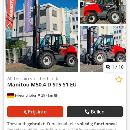
1
/
10
All-terrain vorkheftruck
Manitou
M50.4 D ST5 S1 EU
Friedrichsdorf
297 km
Prijsinfo
Bellen
Toestand:
gebruikt
, Functionaliteit:
volledig functioneel
,
Bouwjaar:
2021
, bedrijfsturen:
1.330 h
, draagvermogen: