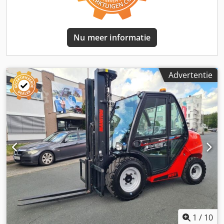
Technische staat: Zeer goed Type voorbanden: Lucht
Bandenmaat voor: AS 340 -80 R18 XMCL Voorbanden
Conditie: 80 - 100% Achterbanden Type: Lucht
Achterbanden Maat: AS 18-22.5 163A8 MPT- Achterbanden
Nu meer informatie
Conditie: 80 - 100% Zijschakeling, 3e ventiel, 4e ventiel,
volledige cabine, volledige vrije heffing, CE-certificaat,
Advertentie
1
/
10