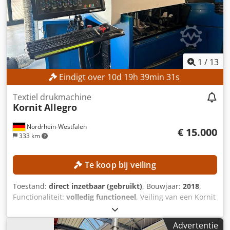
1
/
13
Eindigt over
10
d
19
h
39
min
29
s
Textiel drukmachine
Kornit
Allegro
Nordrhein-Westfalen
€ 15.000
333 km
Te koop bij veiling
Toestand:
direct inzetbaar (gebruikt)
, Bouwjaar:
2018
,
Functionaliteit:
volledig functioneel
, Veiling van een Kornit
Allegro textieldrukmachine! De machine is tot en met week
30 in de regio Paderborn in gebruik en kan op afspraak
Advertentie
worden bezichtigd. Na demontage in week 30 wordt de