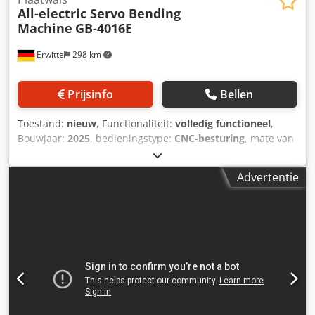
All-electric Servo Bending
Machine
GB-4016E
Erwitte
298 km
Prijsinfo
Bellen
Toestand:
nieuw
, Functionaliteit:
volledig functioneel
,
Bouwjaar:
2025
, bedieningstype:
CNC-besturing
, mate van
automatisering:
automatisch
, aandrijvingstype:
elektrisch
,
werkbreedte:
1.600 mm
, installatiehoogte:
430 mm
,
Advertentie
keeltdiepte:
400 mm
, werksnelheid:
50 mm/s
,
achteruitrijsnelheid:
200 mm/s
, achteraanslag snelheid R-
as:
200 mm/s
, totaalgewicht:
3.500 kg
, totale lengte:
2.350
mm
, totale breedte:
1.700 mm
, totale hoogte:
2.220 mm
,
vermogen:
17,3 kW (23,52 pk)
, garantieduur:
24 maanden
,
Uitrusting:
CE-markering
, Model: GB-4016E Buigkracht
(KN): 400 Buiglengte (mm): 1600 Afstand tussen kolommen
(mm): 1320 Maximale openinghoogte (mm): 430 Slag van
de schuif (mm): 180 Keeldiepte (mm): 400 X-as slag (mm):