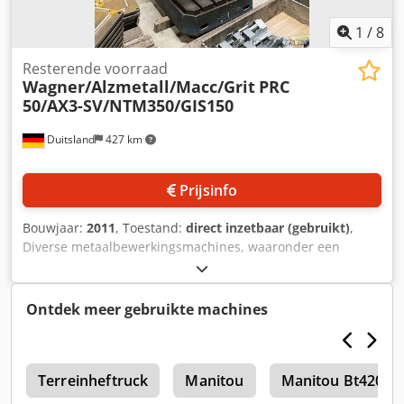
1
/
8
Resterende voorraad
Wagner/Alzmetall/Macc/Grit
PRC
50/AX3-SV/NTM350/GIS150
Duitsland
427 km
Prijsinfo
Bouwjaar:
2011
, Toestand:
direct inzetbaar (gebruikt)
,
Diverse metaalbewerkingsmachines, waaronder een
grotere Wagner radiaalboormachine, zijn beschikbaar. 1)
Kolom-radiaalboormachine Wagner PRC 50, bouwjaar:
2011, boorcapaciteit (staal): 50mm, spindelslag: 315mm,
Ontdek meer gebruikte machines
uitlading: 350mm-1600mm, afstand spindel-voetplaat:
370mm-1270mm, toerental: 2000 t/min,
machineafmetingen X/Y/Z: ca. 2500mm/1100mm/2900mm,
4
gewicht: ca. 3500kg. De machine heeft een onbekend
Terreinheftruck
Manitou
Manitou Bt420
defect. 2) Kolomboormachine Alzmetall AX3/SV, bouwjaar: