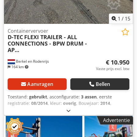
1
/
15
Containervervoer
D-TEC
FLEXI TRAILER - ALL
CONNECTIONS - BPW DRUM -
AP...
€ 10.950
Berkel en Rodenrijs
164 km
Vaste prijs excl. btw
Aanvragen
Bellen
Toestand:
gebruikt
, asconfiguratie:
3 assen
, eerste
registratie:
08/2014
, kleur:
overig
, Bouwjaar:
2014
,
Leeggewicht: 4.962 kg As 1: links 10 mm, rechts 10 mm As
2: links 10 mm, rechts 10 mm As 3: links 10 mm, rechts 10
Advertentie
mm Wij hebben de mogelijkheid om trailers te stapelen!
Dcodpfx Ageztb Tpsfek