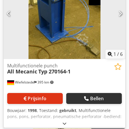
1
/
6
Multifunctionele punch
All Mecanic
Typ 270164-1
Wiefelstede
395 km
Prijsinfo
Bellen
Bouwjaar:
1998
, Toestand:
gebruikt
, Multifunctionele
pons, pons, perforator, pneumatische perforator -bediend:
pneumatisch -Jaar van de bouw: 1998 -Type: 270164-1
Dcodpfx Agsb A Hq Nsfok