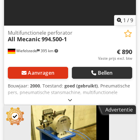
1
/
9
Multifunctionele perforator
All Mecanic
994.500-1
€ 890
Wiefelstede
395 km
Vaste prijs excl. btw
Aanvragen
Bellen
Bouwjaar:
2000
, Toestand:
goed (gebruikt)
, Pneumatische
pers, pneumatische stansmachine, multifunctionele
stansmachine, stansmachine, universele stansmachine,
stanspers, pneumatische ponsmachine, uitstansmachine,
Advertentie
uitstanspers Dcodjgurw Eepfx Agfok -Fabrikant: All
Mecanic, multifunctionele stansmachine -Type: 994.500-1 -
Uitvoering: pneumatisch aangedreven, met voetbediening
-Stansgereedschap: zie foto's -Afmetingen: 400/270/H370
mm -Gewicht: 28 kg