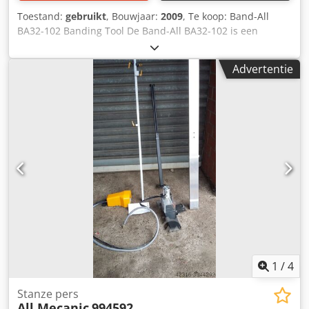
accessoires inbegrepen in de prijs: Dodezh Eq Uspfx
Toestand:
gebruikt
, Bouwjaar:
2009
, Te koop: Band-All
Agfeck Reserve-hogedrukpomp Positioneringslaser
BA32-102 Banding Tool De Band-All BA32-102 is een
Botsingsbeveiliging Airconditioner voor olieverkoeling
hoogwaardige, duurzame banding tool die is ontworpen
CAM-software met nestfunctie 4 stuks spaninrichtingen
voor zware toepassingen. Het bevestigt bundels efficiënt
1500 kg abrasief straalzand Afneembare beschermkappen
Advertentie
en nauwkeurig, biedt gebruiksgemak en langdurige
Afvalwaterfilterinstallatie met filtervlies (Matchling MCL-
prestaties. Perfect voor industrieel en commercieel
P5N) Reserve- en slijtageonderdelenset De machine staat
gebruik, dit gereedschap zorgt elke keer voor een strakke
in een fijnmechanisch atelier. Door de beschermkappen is
en veilige band. In uitstekende staat en klaar voor
de stofbelasting gering. Optioneel Inbedrijfstelling, prijs
onmiddellijk gebruik. Dodpfx Agsv Sq Hyjfjck Neem contact
op aanvraag Basistraining, prijs op aanvraag
op voor meer informatie of om een bezichtiging te regelen!
Te koop: Band-All BA32-102 Banding Tool
1
/
4
Stanze pers
All Mecanic
994592