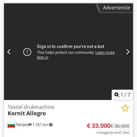
2000, boorcapaciteit (staal): 32mm, spindelslag: 120mm,
Advertentie
uitlading: 293mm, kolomdiameter: 115mm,
tafelafmetingen X/Y: 515mm/360mm, toerental: 2250 t/min,
gewicht: ca. 300kg. 3) 2x Metaalcirkelzaag Macc NTM 350,
bouwjaar: 1998/2010, zaagbladdiameter: 350mm,
snijcapaciteit: 120mm, gewicht: ca. 450kg. 4)
Bandschuurmachine Grit A/S GIS 150, bouwjaar: 2014,
bandafmetingen X/Y: 150mm/2000mm, motorvermogen:
4kW, gewicht: ca. 100kg. Bezichtiging ter plaatse is
mogelijk. Voorkeur voor verkoop als totaalpakket. Djdpfx
Agey Eqtijfjck
1
/
7
Textiel drukmachine
Kornit
Allegro
€ 33.000
Петрич
1.761 km
€ 36.000
vraagprijs excl. btw