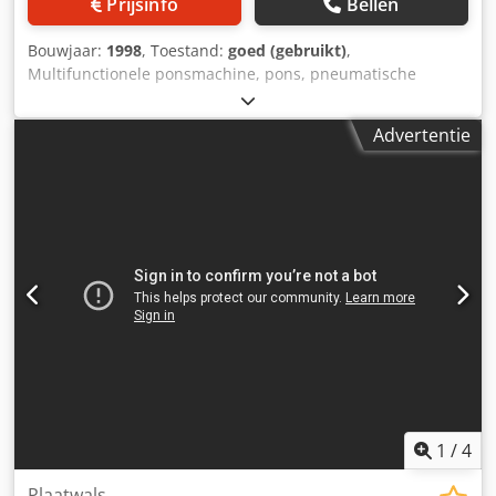
Prijsinfo
Bellen
Bouwjaar:
1998
, Toestand:
goed (gebruikt)
,
Multifunctionele ponsmachine, pons, pneumatische
gatpons Dcjdob A Hwaopfx Agfjk -pneumatische
aandrijving -bouwjaar: 1998
Advertentie
1
/
4
Plaatwals