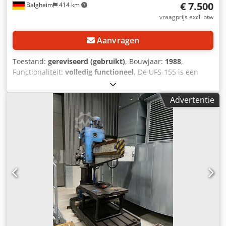
€ 7.500
Balgheim
414 km
vraagprijs excl. btw
Aanvragen
Toestand:
gereviseerd (gebruikt)
, Bouwjaar:
1988
,
Functionaliteit:
volledig functioneel
, De UFS-155 is een
universele slijpmachine voor frezen, die ideaal is voor het
handmatig naslijpen van rechte en spiraalvormige
Advertentie
snijgereedschappen. Het biedt een betrouwbare en
nauwkeurige oplossing voor naslijpwerkzaamheden in
werkplaatsen en productiebedrijven. Belangrijkste
kenmerken: • Eenvoudige en gebruiksvriendelijke
bediening • Spelingvrije spiraalslijpinrichting •
Spiraalinstelling traploos van 0 - ∞, eenvoudig en snel links
of rechts • Slijplengte tot 155 mm • Snelle en eenvoudige
montage • Geschikt voor HSS- en hardmetalen
gereedschappen Dodpod Hhhpefx Agfsck Meegeleverd: • 3
SK40 verloopbussen • 1 besturingsunit • 3 indexeerplaten