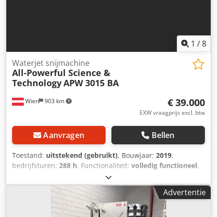
400 X-as snelheid (mm/s): 400 R-as slag (mm): 140 R-as
snelheid (mm/s): 200 Z-as slag (mm): 1040 Z-as snelheid
(mm/s): 400 Machinevermogen (kW): 17,2 Dcjdpjwzqx Hofx
Agfjk Afmetingen (mm): 2090*1265*2290 Gewicht (kg): 3500
1
/
8
Waterjet snijmachine
All-Powerful Science &
Technology
APW 3015 BA
€ 39.000
Wien
903 km
EXW vraagprijs excl. btw
Aanvragen
Bellen
Toestand:
uitstekend (gebruikt)
, Bouwjaar:
2019
,
bedrijfsturen:
288 h
, Functionaliteit:
volledig functioneel
,
verplaatsingsafstand X-as:
3.000 mm
, verplaatsing Y-as:
1.500 mm
, verplaatsingsafstand Z-as:
150 mm
,
Advertentie
positioneringsnauwkeurigheid:
0,01 mm
, werkstukgewicht
(max.):
1.100 kg
, type ingangsstroom:
driefasig
,
ingangsspanning:
400 V
, druk:
4.000 bar
,