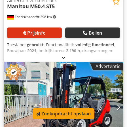
All-terrain vorkheftruck
Manitou
M50.4 ST5
Friedrichsdorf
298 km
Prijsinfo
Bellen
Toestand:
gebruikt
, Functionaliteit:
volledig functioneel
,
Bouwjaar:
2021
, bedrijfsturen:
2.190 h
, draagvermogen:
5.000 kg
, hefhoogte:
5.500 mm
, vrije hefhoogte:
1.765 mm
,
brandstoftype:
diesel
, masttype:
triplex
, bouwhoogte:
Advertentie
2.910 mm
, vermogen:
55 kW (74,78 pk)
,
vorkenbordbreedte:
1.670 mm
, vorklengte:
1.200 mm
,
leeggewicht:
7.760 kg
, totale lengte:
3.748 mm
,
aandrijftype:
Diesel
, bouwbreedte:
2.080 mm
, Vorkheftruck
voor alle terreinen Zwaartepunt last: 600 Vorkbreedte: 150
mm Vorkdikte: 60 mm ISO-klasse: ISO-klasse 4 = 5.000 -
10.000 kg Masttype: Triplex Transmissie: koppelomvormer
Snelheidsklasse: 20 Technische staat: normaal Voorbanden
Zoekopdracht opslaan
Type: Pneumatisch Csdjw Rhb Ajpfx Al Asrf Maat
voorbanden: AS 340/80 R18 Conditie voorbanden: 80 -