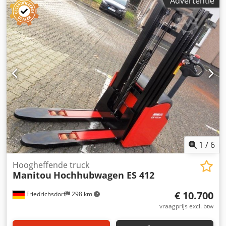
Advertentie
besturingsmodi het manoeuvreren en positioneren van de
machine op krappe of volle bouwplaatsen. Het ontwerp
van het bedieningspaneel zorgt voor een overzichtelijke
werkomgeving met snelle bediening en direct productief
gebruik. 230 V generator en stopcontacten in de werkbak,
SMS Safe Man System
1
/
6
Hoogheffende truck
Manitou
Hochhubwagen ES 412
€ 10.700
Friedrichsdorf
298 km
vraagprijs excl. btw