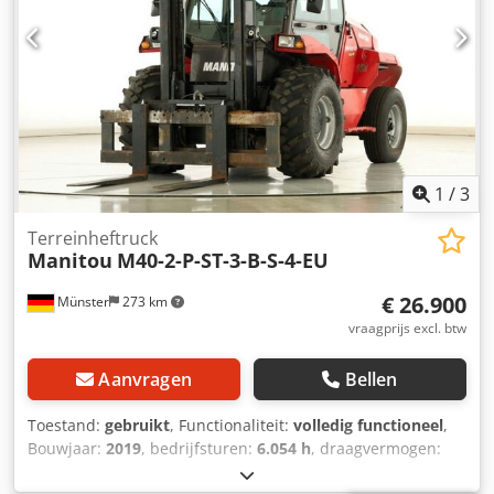
1
/
3
Terreinheftruck
Manitou
M40-2-P-ST-3-B-S-4-EU
€ 26.900
Münster
273 km
vraagprijs excl. btw
Aanvragen
Bellen
Toestand:
gebruikt
, Functionaliteit:
volledig functioneel
,
Bouwjaar:
2019
, bedrijfsturen:
6.054 h
, draagvermogen:
4.000 kg
, hefhoogte:
3.700 mm
, brandstoftype:
diesel
,