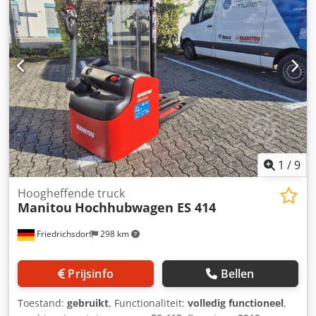
heftruck Laadcentrum: 500 ISO-klasse: ISO-klasse 3 = 2.500
- 4.999 kg Masttype: Triplex Transmissie: koppelomvormer
Snelheidsklasse: 20 Technische staat: zeer goed Type
voorbanden: luchtbanden Conditie van de voorbanden: 80
- 100% Type achterbanden: luchtbanden Conditie van de
achterbanden: 80 - 100% Cjdpfxsw Uamxo Al Asrf
zijwaartse verschuiving, 3. Klep,
1
/
9
Hoogheffende truck
Manitou
Hochhubwagen ES 414
Friedrichsdorf
298 km
Prijsinfo
Bellen
Toestand:
gebruikt
, Functionaliteit:
volledig functioneel
,