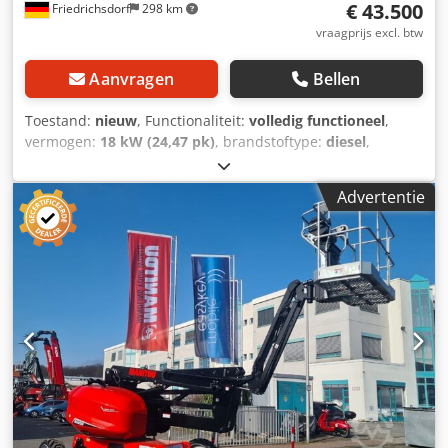
€ 43.500
Friedrichsdorf
298 km
vraagprijs excl. btw
Aanvragen
Bellen
Toestand:
nieuw
, Functionaliteit:
volledig functioneel
,
vermogen:
18 kW (24,47 pk)
, brandstoftype:
diesel
,
leeggewicht:
2.240 kg
, hefhoogte:
2.836 mm
, Bouwjaar:
2023
, bedrijfsturen:
5 h
, totale lengte:
3.458 mm
,
Advertentie
bouwhoogte:
2.258 mm
, aandrijftype:
Diesel
,
draagvermogen:
1.270 kg
, bouwbreedte:
1.100 mm
, Lader
Transmissie: Hydrostaat Snelheidsklasse: 20 Conditie:
Nieuwe machine Crsdpfx Aowzdprol Aof Technische staat:
Nieuw Type voorbanden: Pneumatisch Grootte
voorbanden: Banden SL profiel 31x15.5-15 Conditie
voorbanden: 80 - 100% Achterbanden Type: Lucht
Achterbanden Maat: SL profiel 31x15.5-15 banden
Achterbanden Conditie: 80 - 100% 3e ventiel, verwarming,
STVZO, volledige cabine, buitenspiegels, joystick,