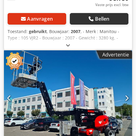
cabine, binnenspiegel, buitenspiegel, ruitenwisser,
Vaste prijs excl. btw
enkelpedaalbediening, stoel.
Aanvragen
Bellen
Toestand:
gebruikt
, Bouwjaar:
2007
, - Merk : Manitou -
Type : 105 VJR2 - Bouwjaar : 2007 - Gewicht : 3280 kg. -
Uren : 982 uur - Werkhoogte : 10 meter - Zijdelingsbereik :
3,2 meter - Hefvermogen : 200 kg. - Aandrijving : Accu -
Advertentie
Acculader ingebouwd (220 volt) - Non marking banden -
Nieuwe veiligheidskeuring mogelijk - Hoogwerkerboek
aanwezig - CE document aanwezig - Video op onze website
- Inruil en transport mogelijk * Merk: Manitou * Type: 105
VJR2 * Bouwjaar: 2007 * Werkhoogte: 10 meter Cjdpfoy Iz
Ifsx Al Asrf * Gewicht: 3280 kg. * Uren: 982 uur *
Zijdelingsbereik: 3,2 meter * Aandrijving: Accu *
Hefvermogen: 200 kg.