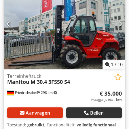
telescoopheftruck Masttype: telescoop Snelheidsklasse: 20
Technische staat: goed Type voorbanden: lucht Maat
voorbanden: 500 80 24 Staat voorbanden: 80 - 100% Type
achterbanden: lucht Csdjyfivkspfx Al Ajrf Maat
achterbanden: 500 80 24 Staat achterbanden: 80 - 100% 3e
ventiel,
1
/
10
Terreinheftruck
Manitou
M 30.4 3F550 S4
€ 35.000
Friedrichsdorf
298 km
vraagprijs excl. btw
Aanvragen
Bellen
Toestand:
gebruikt
, Functionaliteit:
volledig functioneel
,