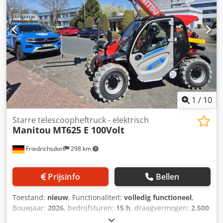
1
/
10
Starre telescoopheftruck - elektrisch
Manitou
MT625 E 100Volt
Friedrichsdorf
298 km
Prijsinfo
Bellen
Toestand:
nieuw
, Functionaliteit:
volledig functioneel
,
Bouwjaar:
2026
, bedrijfsturen:
15 h
, draagvermogen:
2.500
kg
, hefhoogte:
5.850 mm
, brandstoftype:
elektrisch
,