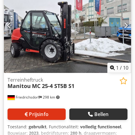
1
/
10
Terreinheftruck
Manitou
MC 25-4 ST5B S1
Friedrichsdorf
298 km
Prijsinfo
Bellen
Toestand:
gebruikt
, Functionaliteit:
volledig functioneel
,
Bouwjaar:
2023
, bedrijfsturen:
280 h
, draagvermogen: