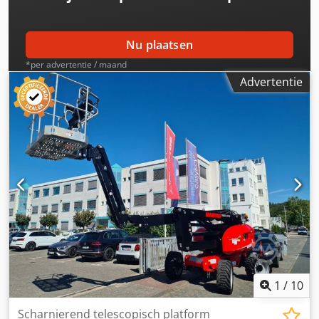
Nu plaatsen
*per advertentie / maand
Advertentie
1
/
10
Scharnierend telescopisch platform