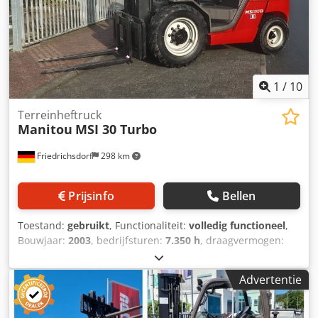
1
/
10
Terreinheftruck
Manitou
MSI 30 Turbo
Friedrichsdorf
298 km
Prijsinfo
Bellen
Toestand:
gebruikt
, Functionaliteit:
volledig functioneel
,
Bouwjaar:
2003
, bedrijfsturen:
7.350 h
, draagvermogen:
3.000 kg
, hefhoogte:
4.000 mm
, vrije hefhoogte:
150 mm
,
brandstoftype:
diesel
, masttype:
Simplex
, bouwhoogte:
Advertentie
2.755 mm
, vermogen:
38 kW (51,67 pk)
,
vorkenbordbreedte:
1.260 mm
, vorklengte:
1.200 mm
,
leeggewicht:
5.500 kg
, totale lengte:
4.080 mm
,