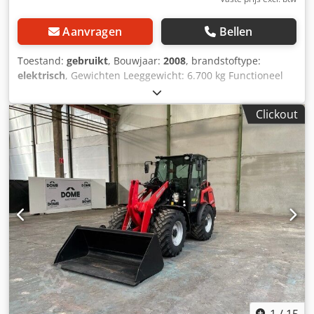
Aanvragen
Bellen
Toestand:
gebruikt
, Bouwjaar:
2008
, brandstoftype:
elektrisch
, Gewichten Leeggewicht: 6.700 kg Functioneel
Mast: Zwenkarm Hefcapaciteit: 200 kg Werkhoogte: 1.515
cm CE-markering: ja Staat Algemene staat: gemiddeld
Clickout
Technische staat: gemiddeld Optische staat: gemiddeld
Aanvullende informatie Leveringsvoorwaarden: EXW Max.
horizontale reikwijdte: 785 m Productieland: FR
Aanvullende informatie Neem contact op met Christian
Theißen voor meer informatie. Fabrikant: Manitou Type:
150 AETJC Bouwjaar: 2008 Producttype: Gebruikt Gegevens:
Max. werkhoogte: 15,15 m Dcedpfx Akezrkxlj Eok Max.
platformhoogte: 13,15 m Max. reikwijdte: 7,85 m
Aandrijftype: Accu Totale afmetingen L x B x H: 6,03 x 1,52
x 1,97 m Lengte in transportstand: 5,06 m Hoogte in
transportstand: 2,38 m Platformafmeting L x B: 1,21 x 0,95
m Max. draaglast: 200 kg Zwenkbereik: +/- 175° Overhang:
0,14 m Verplaatsbaar tot werkhoogte: 15,15 m
Hellingsvermogen: 23% Wieldruk Max.: 36kN