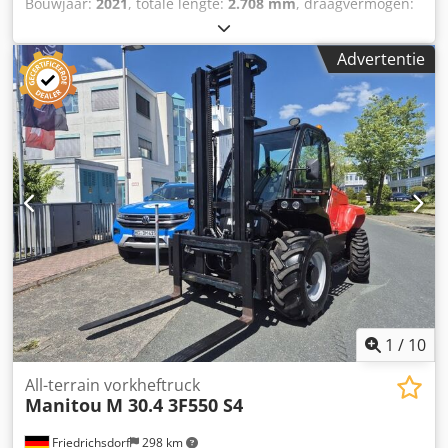
Bouwjaar:
2021
, totale lengte:
2.708 mm
, draagvermogen:
beschikbaar voor deze telescoopheftruck. 3e ventiel,
6.000 kg
, leeggewicht:
282 kg
, bouwhoogte:
800 mm
,
werklampen achter, werklampen voor, verwarming,
bouwbreedte:
830 mm
, Kraanarm Dodpfsw A Tmiox Ak
volledig gesloten cabine, airconditioning, draadloze
Advertentie
Eock Staat: Direct inzetbaar en volledig functioneel
afstandsbediening, radiografische besturing.
Technische staat: normaal Beschrijving: Robuuste
oplossing voor het verplaatsen van hangende lasten. Giek
uitgerust met 2 haken om aan diverse behoeften op
bouwplaatsen te voldoen. Aanpasbaar voor alle
toepassingen in het magazijn.
1
/
10
All-terrain vorkheftruck
Manitou
M 30.4 3F550 S4
Friedrichsdorf
298 km