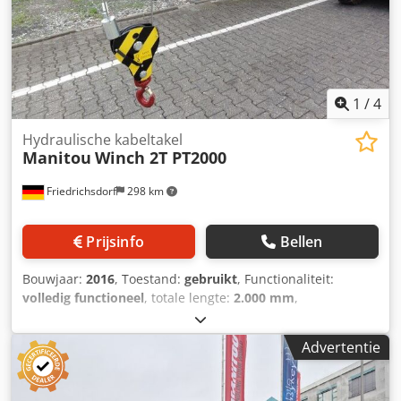
Achterbanden staat: 80 - 100% Batterij Volt: 24V Batterij
Ah: 250Ah Batterij type: PzS Bouwjaar batterij: 2024 Batterij
staat: 80 – 100% Volledige vrije hefhoogte,
1
/
4
Hydraulische kabeltakel
Manitou
Winch 2T PT2000
Friedrichsdorf
298 km
Prijsinfo
Bellen
Bouwjaar:
2016
, Toestand:
gebruikt
, Functionaliteit:
volledig functioneel
, totale lengte:
2.000 mm
,
bouwhoogte:
1.850 mm
, draagvermogen:
2.000 kg
,
Hydraulische lier Staat: Direct inzetbaar en volledig
Advertentie
functioneel Dcjdey S Hanepfx Ak Eok Technische staat:
normaal