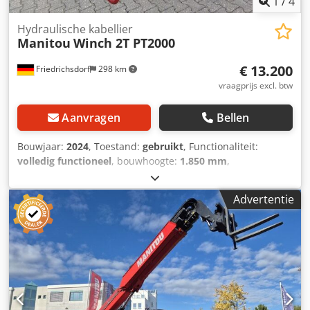
1
/
4
Hydraulische kabellier
Manitou
Winch 2T PT2000
€ 13.200
Friedrichsdorf
298 km
vraagprijs excl. btw
Aanvragen
Bellen
Bouwjaar:
2024
, Toestand:
gebruikt
, Functionaliteit:
volledig functioneel
, bouwhoogte:
1.850 mm
,
draagvermogen:
2.000 kg
, Hydraulische kabellier
Technische staat: Nieuw Dcedpfx Akov N Rzxj Eek
Advertentie