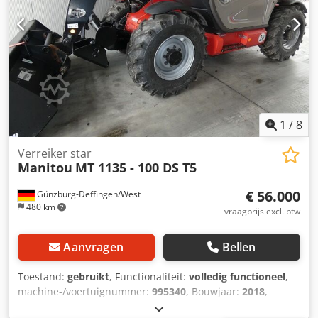
1
/
8
Verreiker star
Manitou
MT 1135 - 100 DS T5
€ 56.000
Günzburg-Deffingen/West
480 km
vraagprijs excl. btw
Aanvragen
Bellen
Toestand:
gebruikt
, Functionaliteit:
volledig functioneel
,
machine-/voertuignummer:
995340
, Bouwjaar:
2018
,
bedrijfsturen:
2.255 h
, draagvermogen:
3.500 kg
,