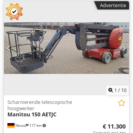
hefhoogte:
11.050 mm
, brandstoftype:
diesel
, bouwhoogte:
Advertentie
2.420 mm
, vermogen:
75 kW (101,97 pk)
, aandrijftype:
Diesel
, Starre telescoopheftruck Chassisnummer: 995340
Lastzwaartepunt: 500 Dodpfxsya Rggo Ak Eock
Snelheidsklasse: 20 Conditie: Direct inzetbaar en volledig
functioneel Technische staat: zeer goed Voorbanden type:
Lucht Voorbanden maat: 440/80-24 Voorbanden staat: 60-
80% Achterbanden type: Lucht Achterbanden maat:
400/80-24 Achterbanden staat: 60-80% Omschrijving:
Rondomlicht, achteruitrijalarm, kentekenverlichting achter.
Bak. 3e ventiel, werklamp achter, werklamp voor,
verwarming, kenteken voor verkeer, volledig dichte cabine,
Bedieningshandleiding, keuringsboek,
conformiteitsverklaring,
1
/
10
Scharnierende telescopische
hoogwerker
Manitou
150 AETJC
€ 11.300
Neuss
177 km
Vaste prijs excl. btw