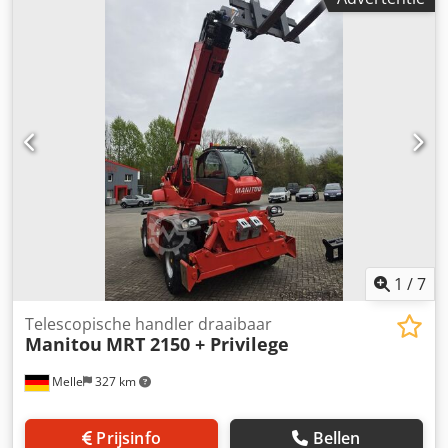
1
/
7
Telescopische handler draaibaar
Manitou
MRT 2150 + Privilege
Melle
327 km
Prijsinfo
Bellen