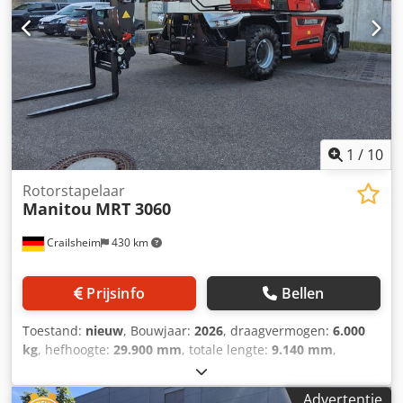
1
/
10
Rotorstapelaar
Manitou
MRT 3060
Crailsheim
430 km
Prijsinfo
Bellen
Toestand:
nieuw
, Bouwjaar:
2026
, draagvermogen:
6.000
kg
, hefhoogte:
29.900 mm
, totale lengte:
9.140 mm
,
Draaibare verreiker Manitou MRT 3060 Aandrijving: diesel
Bouwjaar: 2026 Dsdpfx Ahoztgc Aetjwa Hefhoogte (mm):
Advertentie