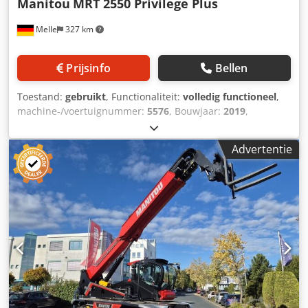
Manitou
MRT 2550 Privilege Plus
Melle
327 km
Prijsinfo
Bellen
Toestand:
gebruikt
, Functionaliteit:
volledig functioneel
,
machine-/voertuignummer:
5576
, Bouwjaar:
2019
,
bedrijfsturen:
3.500 h
, draagvermogen:
5.000 kg
,
hefhoogte:
25.000 mm
, brandstoftype:
diesel
, masttype:
Advertentie
telescopisch
, vermogen:
116 kW (157,72 pk)
, vorklengte:
1.200 mm
, aandrijftype:
Diesel
, Draaibare
telescoopheftruck Chassisnummer: 5576 Masttype:
Telescoop Djdpfjxbi Aujx Ahtowa Transmissie: Hydrostaat
Snelheidsklasse: 35 Conditie: Gereviseerd zonder garantie
Technische staat: Zeer goed Type voorbanden: Lucht Staat
voorbanden: 40 - 60% Type achterbanden: Lucht Staat
achterbanden: 40 - 60% Beschrijving: Beschikbaar vanaf
februari 2026 3e ventiel, werklamp achter, werklamp voor,
voorruit, verwarming, wegtoelating, volledige cabine, CE-
certificaat, zelfrijdend, binnenspiegel, buitenspiegel,