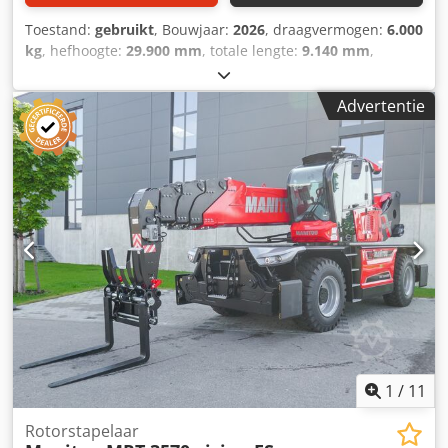
Toestand:
gebruikt
, Bouwjaar:
2026
, draagvermogen:
6.000
kg
, hefhoogte:
29.900 mm
, totale lengte:
9.140 mm
,
Draaibare verreiker Manitou MRT 3060 Dodpfx Aoztga
Ushtswa Aandrijving: diesel Bouwjaar: 2026 Hefhoogte
Advertentie
(mm): 29.900 Hefvermogen (kg): 6.000
1
/
11
Rotorstapelaar