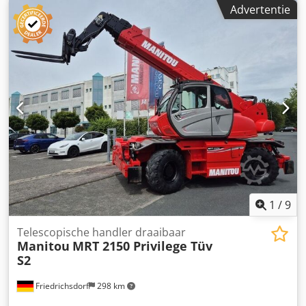
3.088 h
, Leeggewicht: 15.350 kg Afmetingen (L x B x H): 620
Advertentie
x 240 x 310 cm Motortype: Mercedes OM904 LA
Hefvermogen: 4.999 kg CE-markering: ja Technische staat:
zeer goed Optische staat: zeer goed Kenteken: TVD-27-T
Dsdpfsy Nc R Dex Ahtswa = Verdere opties en accessoires
= - 3e hydraulische circuit - Werklamp(en) - Blower -
Palletvorken - Signaallamp - Steunpooten = Opmerkingen =
Aandrijflijn Emissienorm: Stage IIIA / Tier IV interim
Afstandsbediening, Nederlands kenteken.
1
/
9
Telescopische handler draaibaar
Manitou
MRT 2150 Privilege Tüv
S2
Friedrichsdorf
298 km