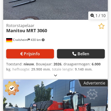
1
/
10
Rotorstapelaar
Manitou
MRT 3060
Crailsheim
430 km
Prijsinfo
Bellen
Toestand:
nieuw
, Bouwjaar:
2026
, draagvermogen:
6.000
kg
, hefhoogte:
29.900 mm
, totale lengte:
9.140 mm
,
Draaibare verreiker Manitou MRT 3060 Aandrijving: diesel
Bouwjaar: 2026 Djdeztgc Nepfx Ahtswa Hefhoogte (mm):
Advertentie
29.900 Hefvermogen (kg): 6.000