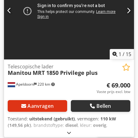
1
/
15
Telescopische lader
Manitou
MRT 1850 Privilege plus
€ 69.000
Apeldoorn
220 km
Vaste prijs excl. btw
Aanvragen
Bellen
Toestand:
uitstekend (gebruikt)
, vermogen:
110 kW
(149,56 pk)
, brandstoftype:
diesel
, kleur:
overig
,
hefhoogte:
18.000 mm
, Bouwjaar:
2013
, bedrijfsturen: