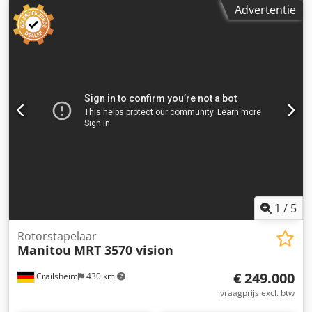
Technische staat: goed Optische staat: goed
Advertentie
Leveringsvoorwaarden: EXW Productieland: IT Djdpfx Ahjzn
N A Ijtjwa Neem contact op met Christian Theißen voor
meer informatie. Fabrikant: Manitou Type: MRT 2150 Plus
Bouwjaar: 2014 Producttype: Gebruikt Specificaties:
Maximale hefhoogte: 20,32 m Heflast: 4.999 kg Maximale
reikwijdte: 18,20 m Vorklengte: 1,20 m Type aandrijving:
Diesel Afmetingen (zonder vorken): LxB 6,89 x 2,43 m
Bouwhoogte: 3,08 m Draaibereik: 360° (oneindig) Eigen
gewicht: 17.020 kg Toelaatbaar totaal gewicht: 17.400 kg
Bijzonderheden: Vierwielaandrijving, vierwielbesturing,
aansluiting voor extra apparatuur, steunpoten,
automatische herkenning van aanbouwdelen. Locatie:
41468 Neuss Direct beschikbaar
1
/
5
Rotorstapelaar
Manitou
MRT 3570 vision
€ 249.000
Crailsheim
430 km
vraagprijs excl. btw