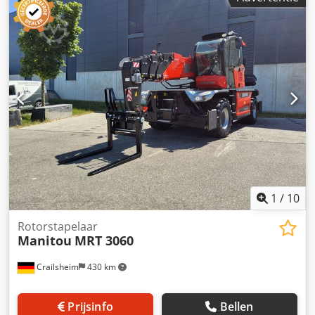
29.900 Hefvermogen (kg): 6.000
1
/
10
Rotorstapelaar
Manitou
MRT 3060
Crailsheim
430 km
Prijsinfo
Bellen