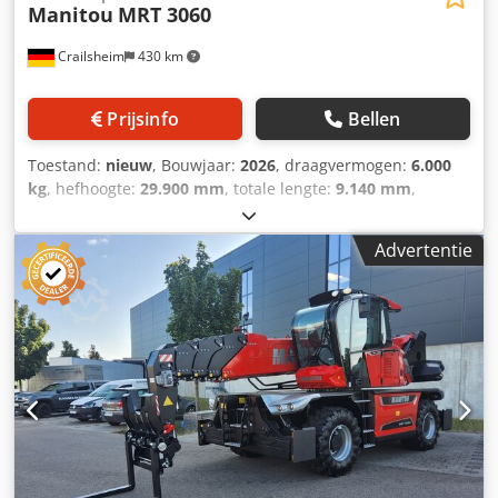
Manitou
MRT 3060
Crailsheim
430 km
Prijsinfo
Bellen
Toestand:
nieuw
, Bouwjaar:
2026
, draagvermogen:
6.000
kg
, hefhoogte:
29.900 mm
, totale lengte:
9.140 mm
,
Draaibare verreiker Dwodpfeztgdgsx Ahtja Manitou MRT
3060 Aandrijving: diesel Bouwjaar: 2026 Hefhoogte (mm):
Advertentie
29.900 Hefvermogen (kg): 6.000