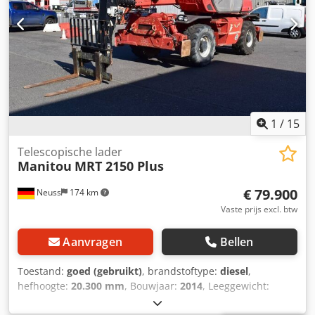
- Hydraulische debiet 185 l/min - Hydraulische druk 350
bar - Motorolie 13 l - Hydraulische olie 260 l - Inhoud
brandstoftank 270 l - Uitlaatgasnabehandeling voor diesel
(AdBlue®) 24 l - Geluidsniveau in de cabine (LpA) 68 dB -
Geluidsniveau (LwA) 108 dB - Trillingswaarde op
handen/armen < 2,50 m/s² - Stuurwielen (voor / achter) 2 /
2 - Bedieningselementen 2 joysticks - Veiligheid
cabinekeuring Cabine ROPS - FOPS niveau 2 -
1
/
15
Aanbouwmachines herkenningssysteem (E-Reco)
standaard
Telescopische lader
Manitou
MRT 2150 Plus
€ 79.900
Neuss
174 km
Vaste prijs excl. btw
Aanvragen
Bellen
Toestand:
goed (gebruikt)
, brandstoftype:
diesel
,
hefhoogte:
20.300 mm
, Bouwjaar:
2014
, Leeggewicht:
17.020 kg Hefcapaciteit: 4.999 kg CE-markering: ja