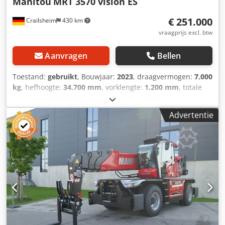
Manitou
MRT 3570 vision ES
€ 251.000
Crailsheim
430 km
vraagprijs excl. btw
Aanvragen
Bellen
Toestand:
gebruikt
, Bouwjaar:
2023
, draagvermogen:
7.000
kg
, hefhoogte:
34.700 mm
, vorklengte:
1.200 mm
, totale
lengte:
10.300 mm
, - Besturingstype: 2-wielbesturing, 4-
wielbesturing, krabversnelling - Type ondersteuning:
Advertentie
drievoudig telescopisch - Bediening met steunen:
Ondersteun commando's afzonderlijk of gelijktijdig
Dwjdpfxozi Hbkj Ahtja - Motorstandaard: Stage V / Stage 4 -
Nominaal vermogen / vermogen van de
verbrandingsmotor (kW) 211 pk / 155 kW - Max. koppel /
motortoerental (min) 805 Nm @ 1500 tpm - Aantal cilinders
- Laadvermogen cilinders 4 - 4567 cm³ - Motorkoelsysteem
waterkoeling - Aantal batterijen / batterij 2 x 12 V -
Accucapaciteit 120 Ah - Startstroom accu (EN)850 A -
Transmissietype Hydrostatisch met CVT - Versnellingsbak
Speedshift - Max. rijsnelheid 40 km/u - Trekkracht 9300