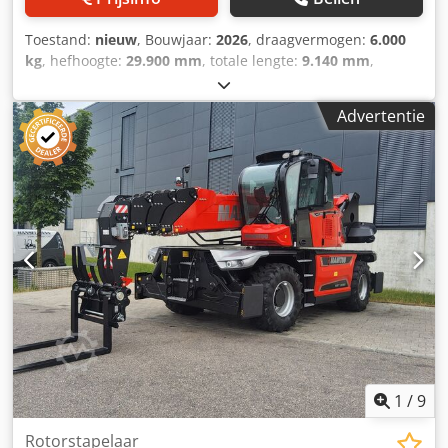
Toestand:
nieuw
, Bouwjaar:
2026
, draagvermogen:
6.000
kg
, hefhoogte:
29.900 mm
, totale lengte:
9.140 mm
,
Draaibare verreiker Manitou MRT 3060 Aandrijving: diesel
Dwedsztgguopfx Ahtea Bouwjaar: 2026 Hefhoogte (mm):
Advertentie
29.900 Hefvermogen (kg): 6.000
1
/
9
Rotorstapelaar