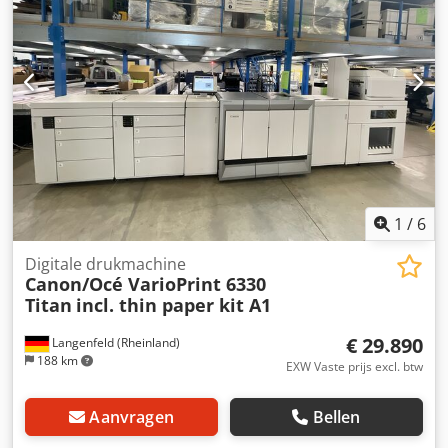
Draaibaar diameter: 3300 mm Maximaal toelaatbaar
gewicht: 18 ton Maximale hoogte van het werkstuk: 2200
mm Aantal spindelkoppen: 1 Slag van de spindelkopt: 1200
mm Verticale slag van de dwarsdrager: 2050 mm
Motorvermogen spindel: 70 kW Spindelsnelheid: 0 – 112
omwentelingen/minuut Aantal snelheden: 3
Gereedschapswisselaar: 14 posities GEBRUIKTE MACHINE
GEREVISEERD IN 2016 Djdpfxeznl Sfe Ahqekr
1
/
6
Digitale drukmachine
Canon/Océ VarioPrint 6330
Titan
incl. thin paper kit A1
€ 29.890
Langenfeld (Rheinland)
188 km
EXW Vaste prijs excl. btw
Aanvragen
Bellen