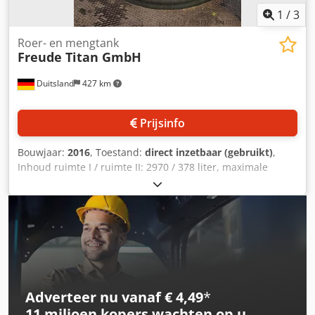
1
/
3
Roer- en mengtank
Freude Titan GmbH
Duitsland
427 km
Prijsinfo
Bouwjaar:
2016
, Toestand:
direct inzetbaar (gebruikt)
,
Inhoud ruimte I / ruimte II: 2970 / 378 liter, maximale
toelaatbare werkdruk ruimte I / ruimte II: 0 / 3,0 bar,
maximale toelaatbare werktemperatuur ruimte I en ruimte
II: 100°C, testdruk: ruimte I / ruimte II: 0 / 4,5 bar. Een
bezichtiging ter plaatse is mogelijk. Dsdpszq Ebxjfx Ahqokr
Adverteer nu vanaf € 4,49
*
11 miljoen kopers
wachten op u