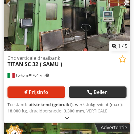
1
/
5
Cnc verticale draaibank
TITAN
SC 32 ( SAMU )
Tortona
704 km
Prijsinfo
Bellen
Toestand:
uitstekend (gebruikt)
, werkstukgewicht (max.):
18.000 kg
, draaidoorsnede:
3.300 mm
, VERTICALE
DRAAIBANK TITAN SC 32 (SAMU) – 2 SLEDS
TAFELDIAMETER: 3000 mm BEWERKBARE DIAMETER: 3300
Advertentie
mm MAXIMAAL TOEGESTAAN GEWICHT: 18 TON