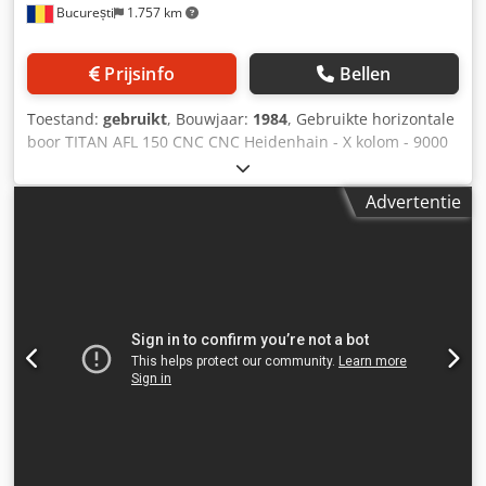
București
1.757 km
Prijsinfo
Bellen
Toestand:
gebruikt
, Bouwjaar:
1984
, Gebruikte horizontale
boor TITAN AFL 150 CNC CNC Heidenhain - X kolom - 9000
mm; - Y verticaal - 2000 mm; - W spindel - 900 mm - Z
kolom kruis - 600 mm - spindelsnelheid 900 rpm - spindel-
Advertentie
ø 150 mm - Machinegewicht ca. 50 ton Dodpfxjb Hv Twe
Ahqskr Vloerplaten 2 st. 2000x6000 Draaitafel Skoda E20