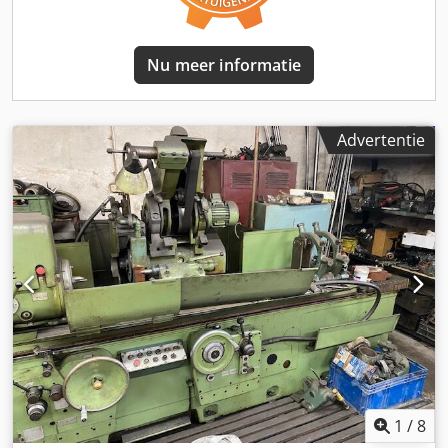
Controle van de elektrische installatie (omschakeling van
smeltveiligheden naar nieuwe automatische zekeringen) -
Inbouw van een centrale noodstop op het
Nu meer informatie
bedieningspaneel - Installatie van een werkveldbelichting -
Reiniging van de machine - Vervanging van de
geleidingsafdekkingen - Installatie van een digitale
aanwijzing voor de X-as - Revisie van het koelsysteem -
Advertentie
Honen en vervangen van de afdichtingen in de cilinder -
Revisie van het ventielblok TECHNISCHE GEGEVENS
Slijplengte: 2.500 mm Slijpschijfdiameter: 600 mm
Slijpdiameter: 450 mm Afstand tussen centers: 2.500 mm
Werkstukdiameter tussen centers: 450 mm Werkstuklengte
tussen centers: 2.500 mm Slijpschijfbreedte: 80 mm
Voedingsslag Y-as: 450 mm Voedingsslag Z-as: 2.700 mm
Opname diameter: 305 mm UITRUSTING -
Balanceerapparaat voor slijpschijven - 2 volgsteunen -
Afdressinrichting - Volledige DTR-documentatie - 2
slijpschijven: T1 600x80x305 A98 46K 9V/40 34527331
1
/
8