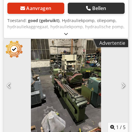
Aanvragen
Bellen
Toestand:
goed (gebruikt)
, Hydrauliekpomp, oliepomp,
hydrauliekaggregaat, hydrauliekpomp, hydraulische pomp,
elektromotor, gelijkstroommotor, rijmotor, aandrijfmotor -
Komt uit: een Still heftruck -Aandrijving: 24 V 2 kW -
Advertentie
Afmetingen: 370/500/H350 mm Dedjd Em N Rspfx Ahqskr -
Gewicht: 82 kg
1
/
5