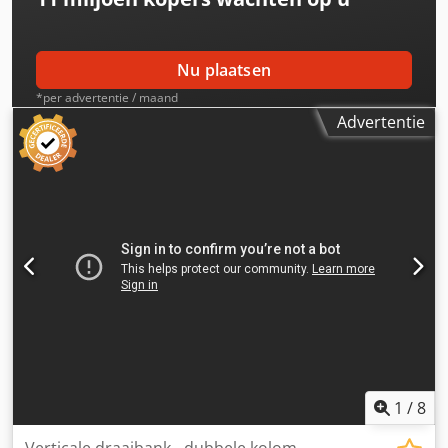
Nu plaatsen
*per advertentie / maand
Advertentie
1
/
8
Verticale draaibank - dubbele kolom