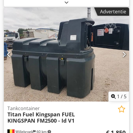
productiesysteem "OCE VarioPrint 6180 Titan" aanschaffen.
Het betreft: 1x OCE VarioPrint 6180 Titan met de volgende
Advertentie
configuratie: inclusief 2x stapelaar inclusief
papierinvoersysteem Pims x3 Tellers: Totaal: circa
39.188.579 pagina's Staat: Dit aanbod betreft een gebruikt
apparaat, dat mogelijk gebruikssporen vertoont (kleine
krassen of verkleuringen). Het apparaat is getest op
functionaliteit. Een testafdruk is te zien op de foto.
Verpakking en verzending: U kunt het apparaat tijdens
onze openingstijden komen bekijken. Maak hiervoor een
afspraak! Een zeewaardige verpakking en wereldwijde
verzending zijn op aanvraag mogelijk! Voor verzending of
aflevering wordt een functionele test in video vastgelegd.
Voor meer informatie kunt u uiteraard ook persoonlijk
contact met ons opnemen. Dsdpfx Ahozqnb Usqskr
1
/
5
Tankcontainer
Titan
Fuel Kingspan FUEL
KINGSPAN FM2500 - Id V1
€ 1.850
Willebroek
60 km