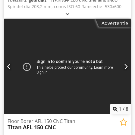
Toestand:
gebruikt
, TITAN AFP 200 CNC Siemens 840D
Spindel dia 203,2 mm, conus ISO 60 Ramsectie -530x600
mm X- 18000 mm Y-4000 mm Z-1500 mm Dedpfscr Rkasx
Ahqokr W- 900 mm Draaitafel MRD 3000 Video met de
Advertentie
werking van de machine is beschikbaar op aanvraag.
1
/
8
Floor Borer AFL 150 CNC Titan
Titan
AFL 150 CNC