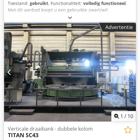
Toestand:
gebruikt
, Functionaliteit:
volledig functioneel
,
Met dit aanbod koopt u een gebruikte zwart/wit
productiesysteem "Canon/Océ VarioPrint 6330 Titan"
Dkodpfxeylt U Do Ahqor Verkoopobject: 1 x Canon
Advertentie
VarioPrint 6330 Titan met de volgende uitrusting: incl. 2x
papierinvoer incl. grootvolume stapelunit Tellerstanden:
Totaal: ca. 35.187.549 afdrukken Staat: Dit aanbod betreft
een gebruikt apparaat, dat gebruikssporen (kleinere
krassen of vergeling) kan vertonen. Het systeem is getest
op werking. Verpakking en verzending: U bent van harte
welkom om het apparaat tijdens onze openingstijden te
komen bekijken. Maak hiervoor alstublieft een afspraak!
Zeewaardige verpakking en wereldwijde verzending op
aanvraag mogelijk! Voor verzending of afhaling wordt er
een functioneringstest op video vastgelegd. Voor meer
informatie kunt u uiteraard ook persoonlijk contact met
ons opnemen.
1
/
10
Verticale draaibank - dubbele kolom
TITAN
SC43