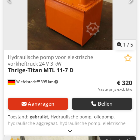
1
/
5
Hydraulische pomp voor elektrische
vorkheftruck 24 V 3 kW
Thrige-Titan
MTL 11-7 D
€ 320
Wiefelstede
395 km
Vaste prijs excl. btw
Aanvragen
Bellen
Toestand:
gebruikt
, Hydraulische pomp, oliepomp,
hydraulische aggregaat, hydraulische pomp, elektrische
motor, gelijkstroommotor, tractiemotor, aandrijfmotor
Dedpefcw Txjfx Ahqokr -Motor: Thrige-Titan type MTL 11-7