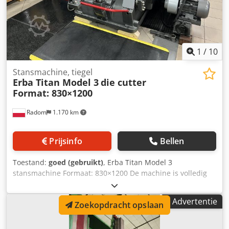
1
/
10
Stansmachine, tiegel
Erba Titan Model 3
die cutter
Format: 830×1200
Radom
1.170 km
Prijsinfo
Bellen
Toestand:
goed (gebruikt)
, Erba Titan Model 3
stansmachine Formaat: 830×1200 De machine is volledig
operationeel en klaar voor productie. Titan staat synoniem
voor kracht, het is de krachtigste machine in zijn klasse.
Advertentie
Zoekopdracht opslaan
Productie Italië Formaat in frame 830×1200 mm Formaat
van de pers 855x1230 mm Gewicht 6900 kg
Stroomvoorziening 380 V Aantal cycli 900-1400/u