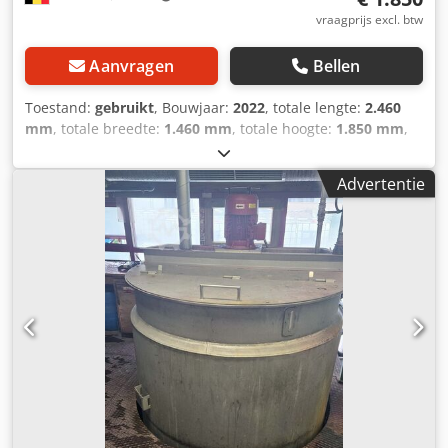
vraagprijs excl. btw
Aanvragen
Bellen
Toestand:
gebruikt
, Bouwjaar:
2022
, totale lengte:
2.460
mm
, totale breedte:
1.460 mm
, totale hoogte:
1.850 mm
,
Dieselbrandstoftank – Type FM2500 – Gewicht 250 kg –
Afmetingen 246 cm x 146 cm x 185 cm = Meer informatie =
Advertentie
Type brandstof: Diesel Bouwjaar: 2022 Modeljaar: 2022
Leeggewicht: 250 kg Referentienummer: V1 =
Bedrijfsinformatie = Dkedpfxozlu A Io Ahqor Wij zijn
gevestigd tussen Antwerpen en Brussel, langs de A12-
snelweg, in de buurt van de haven van Antwerpen.
Openingstijden: van maandag tot en met vrijdag,
doorlopend van 8.30 uur tot 19.00 uur.