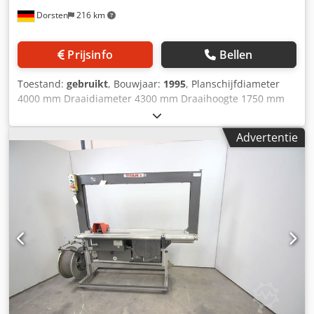
Dorsten
216 km
Prijsinfo
Bellen
Toestand:
gebruikt
, Bouwjaar:
1995
, Planschijfdiameter
4000 mm Draaidiameter 4300 mm Draaihoogte 1750 mm
Supportverstelling 1000 mm Tafelbelasting 18 ton
Toerental 1-92 omw/min Besturing Siemens Type 840 D
Advertentie
mm Aantal supports 2 Ramme-afmetingen 250x250 mm
Aanzet 1-4000 mm/min Hoofdspilmotor 55 kW Totaal
benodigd vermogen 85 kVA Machinegewicht ca. 64 ton
Benodigde ruimte ca. 8x5,8x8 m Machine is in 2007
gereviseerd De machine is momenteel ingericht voor de
bewerking van ringen, maar kan weer worden omgebouwd
voor de bewerking van hoge delen. Extra informatie
Spanentransporteur Technische gegevens zijn opgave van
fabrikant of gebruiker en dus voor ons vrijblijvend.
Tussentijdse verkoop voorbehouden; uitsluitend onze
algemene verkoop- en leveringsvoorwaarden zijn van
toepassing. Dksdpfx Aheyquyfeqer Over ons: - meer dan