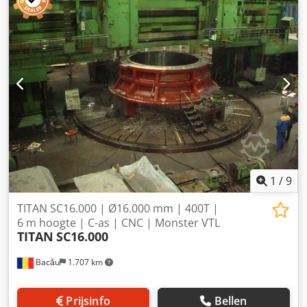
SLEDSECTIE: 250 X 250 mm SLEDSLENGTE: 1200 mm
MAXIMAAL TOEGESTAAN HOOGTE: 2300 mm
SPILMOTORENVERMOGEN: 60 kW AANTAL
GEREEDSCHAPSWISSELAARS: 2 x 12 POSITIES Dkodpfeyyp
Spsx Ahqer CNC: SIEMENS 840 D
1
/
9
TITAN SC16.000 | Ø16.000 mm | 400T |
6 m hoogte | C-as | CNC | Monster VTL
TITAN
SC16.000
Bacău
1.707 km
Prijsinfo
Bellen