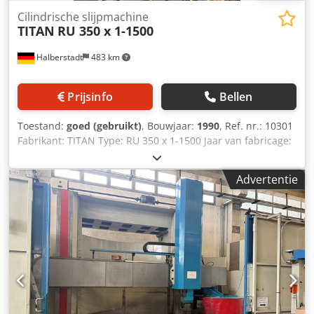
Cilindrische slijpmachine
TITAN
RU 350 x 1-1500
Halberstadt
483 km
Prijsinfo
Bellen
Toestand:
goed (gebruikt)
, Bouwjaar:
1990
, Ref. nr.: 10301
Fabrikant: TITAN Type: RU 350 x 1-1500 Jaar van fabricage:
1990 Type besturing: Conventioneel Opslagplaats:
Halberstadt Land van herkomst: USA Max. maallengte:
Advertentie
1.500 mm Max. werkstukgewicht: 300 kg Diameter slijpen:
350 mm Dedpfx Ahsycpv Seqskr Max. diameter slijpschijf:
280-500 mm Breedte slijpschijf: 80-100 mm