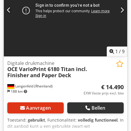
1
/
9
Digitale drukmachine
OCE VarioPrint 6180 Titan incl.
Finisher
and Paper Deck
€ 14.490
Langenfeld (Rheinland)
188 km
EXW Vaste prijs excl. btw
Aanvragen
Bellen
Toestand:
gebruikt
, Functionaliteit:
volledig functioneel
, In
dit aanbod kunt u een gebruikte zwart-wit