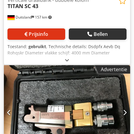
TITAN
SC 43
Duitsland
157 km
Prijsinfo
Bellen
Toestand:
gebruikt
, Technische details: Dsdpfx Aevb Dq
Rohqskr Diameter vlakke schijf: 4000 mm Diameter
draaischijf: 4300 mm Draaihoogte: 330 mm
Toerentalbereik vlakke schijf: 1 - 92 tpm Werkstukgewicht:
Advertentie
18 ton Aanzet: 1 - 4000 mm/min Hoofdaandrijfmotor: 55
kW Totaal benodigd vermogen: 85 kVA Machinegewicht ca.:
64 ton Benodigde ruimte ca.: 90 x 7,2 x 5,5 m met CNC
SIEMENS 840 D met 2 verticale steunen
Gereedschapshouder spanentransporteur *