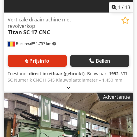
1
/
13
Verticale draaimachine met
revolverkop
Titan
SC 17 CNC
București
1.757 km
Prijsinfo
Bellen
Toestand:
direct inzetbaar (gebruikt)
, Bouwjaar:
1992
, VTL
SC Numerik CNC H 645 Klauwplaatdiameter – 1.450 mm
Maximale draaidiameter – 1.650 mm Werkstukhoogte –
1.200 mm Dkodpfjzibuxsx Ahqsr Tafelsnelheid – 2–200
Advertentie
omw/min Werkvoedingssnelheid – 0,1–400 mm/min Snelle
traverse – 4.000 mm/min Hoofdmotor – 55 kW Gewicht – ca.
21 ton Video van de machine onder stroom beschikbaar!