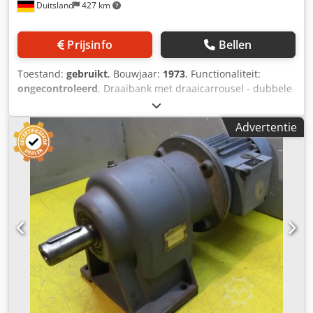
Duitsland
427 km
Prijsinfo
Bellen
Toestand:
gebruikt
, Bouwjaar:
1973
, Functionaliteit:
ongecontroleerd
, Draaibank met draaicarrousel - dubbele
kolom | Fabrikant: TITAN | Type: SC 2500 Bouwjaar: 1973,
modernisering in 2011 met Siemens SINUMERIK 840D sl
Advertentie
besturing Het betreft een machine van het merk "TITAN",
dus van een Roemeense fabrikant. Het ontwerp is echter
gebaseerd op een licentie van SCHIESS-Düsseldorf en is
daarom vergelijkbaar met de bekende SCHIESS-machines
uit die tijd. De machine is door monteurs van de
machinefabrikant SCHIESS vakkundig gedemonteerd,
geconserveerd en door de eigenaar opgeslagen. Het is een
zuivere draaibank. TECHNISCHE GEGEVENS: - Diameter
draaitafel: 2.500 mm - Diameter maximale werkstuk: 2.600
mm - Maximaal werkstukgewicht: 12 ton - Draaihoogte:
1.600 mm - Aantal draaikoppen/ram: 2 stuks * Afmetingen
ram: 250 x 210 mm - Hoofdaandrijving: 55 kW UITRUSTING:
- CNC-besturing: Siemens SINUMERIK 840D sl Dsdpszlb H