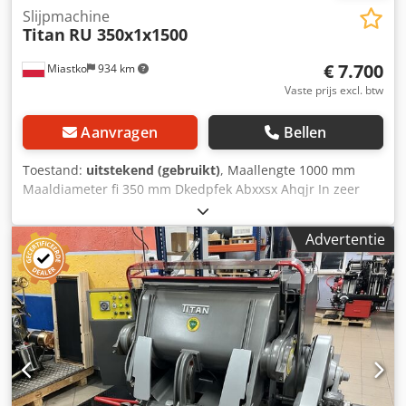
Slijpmachine
Titan
RU 350x1x1500
€ 7.700
Miastko
934 km
Vaste prijs excl. btw
Aanvragen
Bellen
Toestand:
uitstekend (gebruikt)
, Maallengte 1000 mm
Maaldiameter fi 350 mm Dkedpfek Abxxsx Ahqjr In zeer
goede staat.
Advertentie