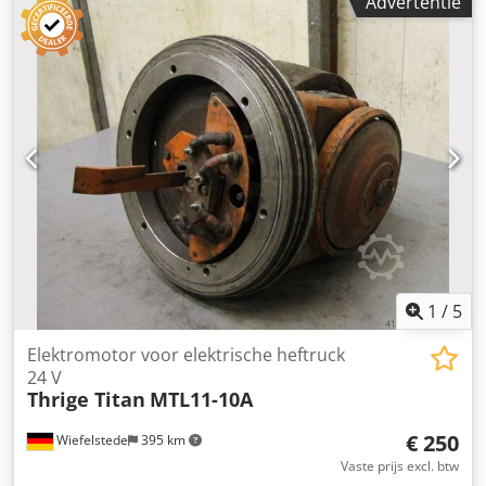
Advertentie
D -Motor: 24 V 3 kW 3000 rpm -Tank: 200/290/H230 mm -
Afmetingen: 210/320/H510 mm -Gewicht: 42 kg
1
/
5
Elektromotor voor elektrische heftruck
24 V
Thrige Titan
MTL11-10A
€ 250
Wiefelstede
395 km
Vaste prijs excl. btw