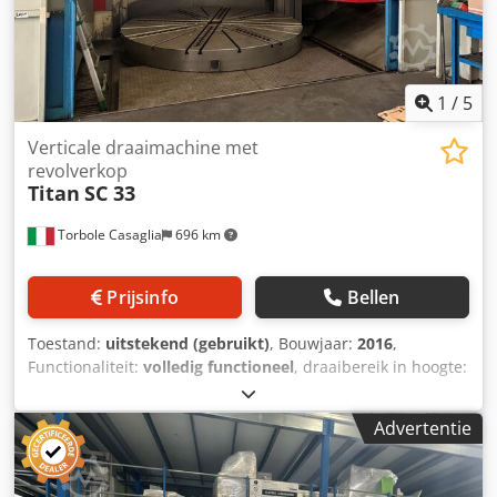
1
/
5
Verticale draaimachine met
revolverkop
Titan
SC 33
Torbole Casaglia
696 km
Prijsinfo
Bellen
Toestand:
uitstekend (gebruikt)
, Bouwjaar:
2016
,
Functionaliteit:
volledig functioneel
, draaibereik in hoogte:
2.200 mm
, werkstukgewicht (max.):
18.000 kg
,
draaidoorsnede:
3.300 mm
, voedingslengte Y-as:
2.050
Advertentie
mm
, frontplaatdiameter:
3.000 mm
, spilsnelheid (max.):
112 rpm
, vermogen van de servomotor:
70.000 W
,
Diameter draaitafel: 3000 mm – Handmatige 4 Morse