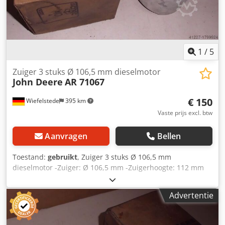
1
/
5
Zuiger 3 stuks Ø 106,5 mm dieselmotor
John Deere
AR 71067
€ 150
Wiefelstede
395 km
Vaste prijs excl. btw
Aanvragen
Bellen
Toestand:
gebruikt
, Zuiger 3 stuks Ø 106,5 mm
dieselmotor -Zuiger: Ø 106,5 mm -Zuigerhoogte: 112 mm
Djdpfjb A S Dyex Adrskr -Zuigerpin: Ø 41.278 mm -
Volledige prijs: 3 stuks -gewicht: 1,4 kg/stuk
Advertentie