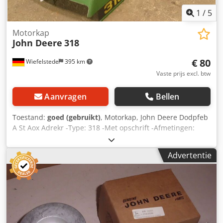
1
/
5
Motorkap
John Deere
318
€ 80
Wiefelstede
395 km
Vaste prijs excl. btw
Aanvragen
Bellen
Toestand:
goed (gebruikt)
, Motorkap, John Deere Dodpfeb
A St Aox Adrekr -Type: 318 -Met opschrift -Afmetingen:
920/380/H180 mm -Gewicht: 2 kg
Advertentie