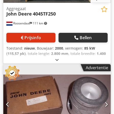
Aggregaat
John Deere
4045TF250
Roosendaal
111 km
Prijsinfo
Bellen
Toestand:
nieuw
, Bouwjaar:
2000
, vermogen:
85 kW
(115,57 pk)
, totale lengte:
2.800 mm
, totale breedte:
1.400
mm
, totale hoogte:
1.850 mm
, Electrical output in KVA: 80
KVA Approx. weight in kg: 1230 Dksdpjzhigtjfx Adrer
Advertentie