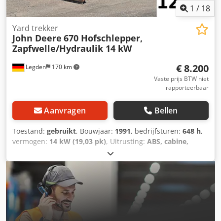
1
/
18
Yard trekker
John Deere
670 Hofschlepper,
Zapfwelle/Hydraulik 14 kW
€ 8.200
Legden
170 km
Vaste prijs BTW niet
rapporteerbaar
Aanvragen
Bellen
Toestand:
gebruikt
, Bouwjaar:
1991
, bedrijfsturen:
648 h
,
vermogen:
14 kW (19,03 pk)
, Uitrusting:
ABS, cabine,
fronthef, vierwielaandrijving
, John Deere 670
boerderijtrekker * Traploze achter-aftakas *
Voorhefinrichting * Voorhydrauliek * Achterhefinrichting *
Schakelbare vierwielaandrijving * Draaibare
sneeuwschuiver Technische gegevens: Dkjdpfxoy Skl Uj
Adrjr * Motor: Yanmar 3-cilinder diesel * Vermogen: 14,4
kW * Cilinderinhoud: 0,9 l * Gewicht: ca. 843 kg *