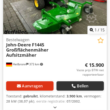
1
/
15
Bestelwagen
John-Deere
F1445
Großflächenmäher
Aufsitzmäher
€ 15.900
Heilbronn
373 km
Vaste prijs BTW niet
rapporteerbaar
Aanvragen
Bellen
Toestand:
gebruikt
, kilometerstand:
3.900 km
, vermogen:
28 kW (38,07 pk)
, eerste registratie:
07/2002
,
brandstoftype:
diesel
, kleur:
groen
, soort overbrenging: