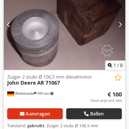
1
/
8
Zuiger 2 stuks Ø 106,5 mm dieselmotor
John Deere
AR 71067
€ 100
Wiefelstede
395 km
Vaste prijs excl. btw
Aanvragen
Bellen
Toestand:
gebruikt
, Zuiger 2 stuks Ø 106,5 mm