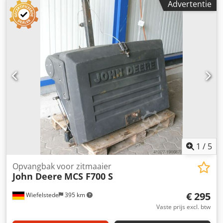
Advertentie
1
/
5
Opvangbak voor zitmaaier
John Deere
MCS F700 S
€ 295
Wiefelstede
395 km
Vaste prijs excl. btw