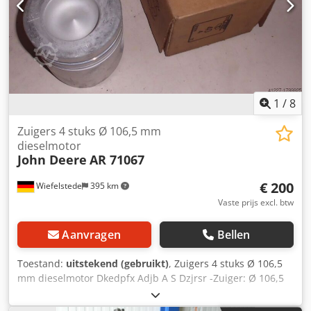
1
/
8
Zuigers 4 stuks Ø 106,5 mm
dieselmotor
John Deere
AR 71067
€ 200
Wiefelstede
395 km
Vaste prijs excl. btw
Aanvragen
Bellen
Toestand:
uitstekend (gebruikt)
, Zuigers 4 stuks Ø 106,5
mm dieselmotor Dkedpfx Adjb A S Dzjrsr -Zuiger: Ø 106,5
mm -Zuigerhoogte: 112 mm -Zuigerpen: Ø 41,278 mm -
Totaalprijs: 4 stuks -Gewicht: 1,4 kg/stuk