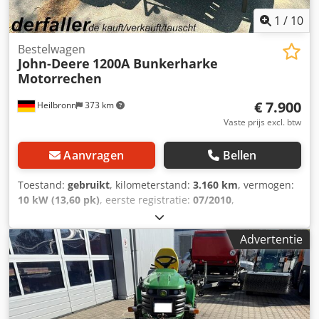
1
/
10
Bestelwagen
John-Deere
1200A Bunkerharke
Motorrechen
€ 7.900
Heilbronn
373 km
Vaste prijs excl. btw
Aanvragen
Bellen
Toestand:
gebruikt
, kilometerstand:
3.160 km
, vermogen:
10 kW (13,60 pk)
, eerste registratie:
07/2010
,
brandstoftype:
benzine
, kleur:
groen
, soort overbrenging:
automatisch
, ophanging:
overig
, aantal zitplaatsen:
1
,
Advertentie
bedrijfsturen:
3.160 h
, Benzine, automaat, 1 zitplaats, 10,1
kW, 401 cm³, bouwjaar ca. 2010, 3.160 bedrijfsuren. VOOR
ONS ZIJN DE STAAT EN HET GEVOEL BESLISSEND, DE PRIJS
IS VAN ONDERGESCHIKT BELANG. Voor verdere vragen
kunt u contact opnemen met de heer Faller via het