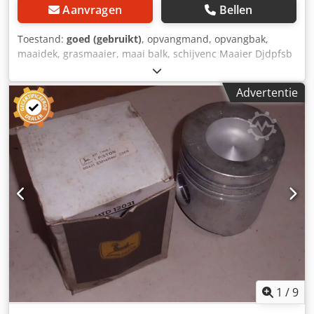
Aanvragen
Bellen
Toestand:
goed (gebruikt)
, opvangmand, opvangbak,
maaidek, grasmaaier, maai balk, schijvenc Maaier Djdpfsb
Ig Uusx Adrokr -zonder ventilator -voor zij-uitworp -
afmetingen: 1500/800/H1400 mm -gewicht: 100 kg
Advertentie
1
/
9