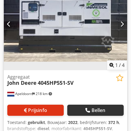
1
/
4
Aggregaat
John Deere
4045HP551-SV
Apeldoorn
218 km
Prijsinfo
Bellen
Toestand:
gebruikt
, Bouwjaar:
2022
, bedrijfsturen:
372 h
,
brandstoftype:
diesel
, motorfabrikant:
4045HP551-SV
,