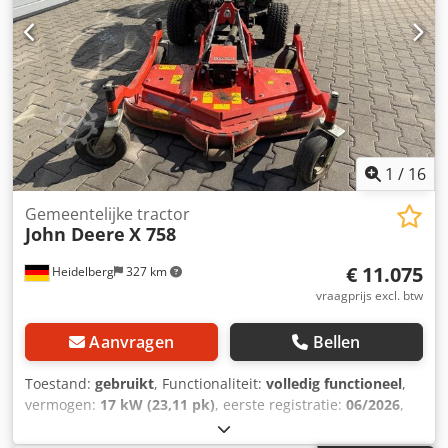
vermelde telefoonnummer. //*INRUIL, INKOOP OF
VERPANDING VAN UW VOERTUIG, EVENALS FINANCIERING
MOGELIJK! Alle informatie is onder voorbehoud.* Meer
aanbiedingen vindt u op onze website. De beschrijving en
vermelde gegevens vormen geen gegarandeerde
eigenschappen en zijn niet bindend. Bindend is
uitsluitend de koopovereenkomst die bij aankoop van het
voertuig in het autobedrijf wordt gesloten. Fouten en
tussentijdse verkoop voorbehouden! Dedpfxszggk To
1
/
16
Adrokr
Gemeentelijke tractor
John Deere
X 758
€ 11.075
Heidelberg
327 km
vraagprijs excl. btw
Aanvragen
Bellen
Toestand:
gebruikt
, Functionaliteit:
volledig functioneel
,
vermogen:
17 kW (23,11 pk)
, eerste registratie:
06/2026
,
brandstoftype:
diesel
, kleur:
groen
, brandstof:
diesel
,
Uitrusting:
autoregistratie, hydraulica
, X 758 John Deere