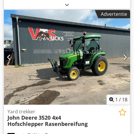
Toepassingsgebied: Bouw Dkjdpfx Adewgvq Ejrsr
Leeggewicht: 2.960 kg Generatorvermogen: 110 kVA
Advertentie
Laadruimtematen: 3640 x 1200 x 2295 cm
Watertankinhoud: 1.100 l Neem contact op met de
verkoopafdeling voor meer informatie. Meer dan 85 jaar
verkoopervaring in Nederland. Een deskundig team dat op
zoek gaat naar oplossingen op maat voor uw behoeften.
1.000 bedrijfsuren of 1 jaar garantie: optimale zekerheid.
24/7 bereikbaar. Snelle service. Grote voorraad, direct
leverbaar.
1
/
18
Yard trekker
John Deere
3520 4x4
Hofschlepper Rasenbereifung