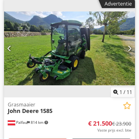
Advertentie
X758 Motor: 3-cilinder dieselmotor, ca. 993 cm³
cilinderinhoud, 23 pk / 17 kW. Aandrijving: Permanente
vierwielaandrijving (AWD/4WD), hydraulisch. Transmissie:
Hydrostatisch, 2-pedaalbediening (Twin Touch).
Stuurinrichting: Hydraulische stuurbekrachtiging.
Frontaftakas Achteraftakas Tankinhoud: ca. 20 liter
Aanhanglast: Tot 544 kg Draaicirkel: ca. 63,5 cm (25 inch).
Inclusief: Maaidek Wiedenmann RMR 130 H Bouwjaar:
2015 Veegmachine ecotech 0SGK-130 Bouwjaar: 2015
Zoutstrooier ecotech Bouwjaar: 2015 Dedozdtkzjpfx Adrskr
Wijzigingen, typefouten, vergissingen en tussentijdse
verkoop voorbehouden. Alle gegevens zijn zonder garantie.
Verkoop vindt plaats onder uitsluiting van elke garantie of
waarborg.
1
/
11
Grasmaaier
John Deere
1585
€ 21.500
Palfau
814 km
€ 23.900
Vaste prijs excl. btw