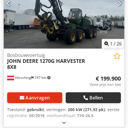
Bulgaars. Dodpfxjytlk To Adrokr ----.
1
/
26
Bosbouwvoertuig
JOHN DEERE
1270G HARVESTER
8X8
€ 199.900
Hörsching
747 km
Vaste prijs excl. btw
Aanvragen
Bellen
Toestand:
gebruikt
, vermogen:
200 kW (271,92 pk)
, eerste
registratie:
05/2018
, voorbandmaat:
710-26,5
,
achterbandmaat:
710-26,5
, kilometerstand:
11.870 km
,
asconfiguratie:
3 assen
, aantal zitplaatsen:
1
, Uitrusting: