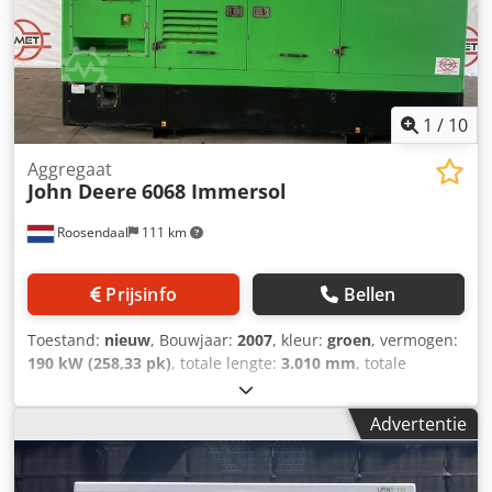
1
/
10
Aggregaat
John Deere
6068 Immersol
Roosendaal
111 km
Prijsinfo
Bellen
Toestand:
nieuw
, Bouwjaar:
2007
, kleur:
groen
, vermogen:
190 kW (258,33 pk)
, totale lengte:
3.010 mm
, totale
breedte:
1.600 mm
, totale hoogte:
2.000 mm
, Ledig
gewicht: 15.400 kg Dedpfxsy Snxle Adrekr
Advertentie
Generatorvermogen: 180 kVA Electrical output in KVA: 180
KVA Approx. weight in kg: 15400kg