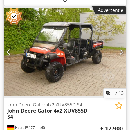
airconditioning, cabine, fronthef, standkachel,
vierwielaandrijving
, De bedrijfsuren zijn niet afleesbaar.
Advertentie
Voertuig is niet rijklaar! * John Deere besturingssysteem
met telematica * Automatische airconditioning Dkjdpfx
Ajzrkpqedrsr * Handsfree systeem * Achteruitrijcamera
met extern scherm * 2 zitplaatsen ----Voertuignummer
12301 -----Fouten en tussenverkoop voorbehouden
1
/
13
John Deere Gator 4x2 XUV855D S4
John Deere
Gator 4x2 XUV855D
S4
€ 17.900
Neuss
177 km