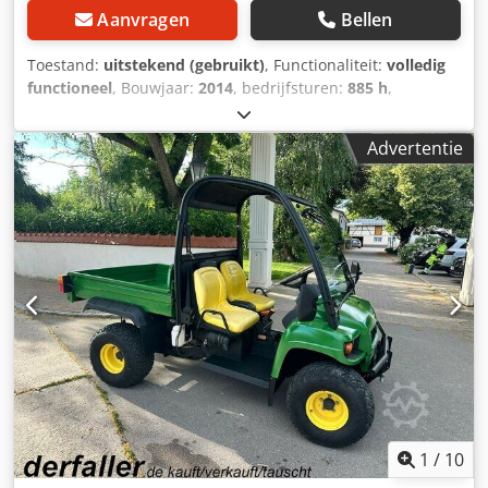
Aanvragen
Bellen
Toestand:
uitstekend (gebruikt)
, Functionaliteit:
volledig
functioneel
, Bouwjaar:
2014
, bedrijfsturen:
885 h
,
motorfabrikant:
John Deere
, soort overbrenging:
automatisch
, brandstoftype:
diesel
, eerste registratie:
Advertentie
01/2014
, Uitrusting:
airconditioning, cabine, hydraulica,
voorste aftakas
, John Deere 1585 grasmaaier met 900 l
opvangbak, straattoelating, vierwielaandrijving, 60'
maaidek, extra bedieningsunit aan de voorzijde,
airconditioning. Dsdpfx Adjy Uh E Derokr
1
/
10