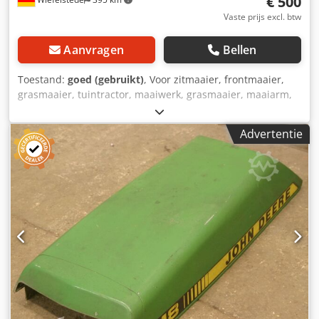
€ 500
Vaste prijs excl. btw
Aanvragen
Bellen
Toestand:
goed (gebruikt)
, Voor zitmaaier, frontmaaier,
grasmaaier, tuintractor, maaiwerk, grasmaaier, maaiarm,
schijvenmaaier -Grasmaaiermessen: 48 stuks -Types:
verschillend -Pakket: compleet -Prijs: compleet -Gewicht:
Advertentie
120 kg Dedsb A R Uhspfx Adrjkr