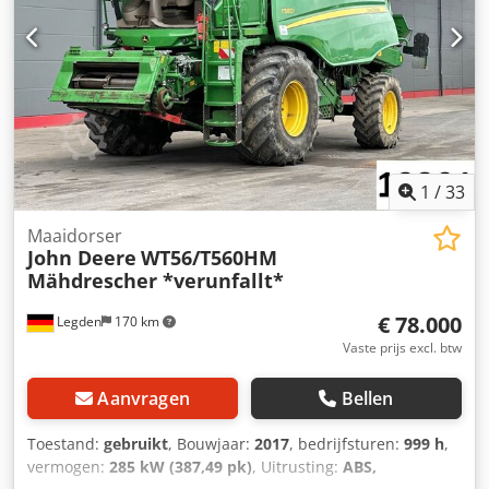
1
/
33
Maaidorser
John Deere
WT56/T560HM
Mähdrescher *verunfallt*
€ 78.000
Legden
170 km
Vaste prijs excl. btw
Aanvragen
Bellen
Toestand:
gebruikt
, Bouwjaar:
2017
, bedrijfsturen:
999 h
,
vermogen:
285 kW (387,49 pk)
, Uitrusting:
ABS,