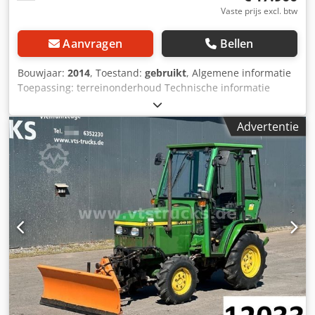
Vaste prijs excl. btw
Aanvragen
Bellen
Bouwjaar:
2014
, Toestand:
gebruikt
, Algemene informatie
Toepassing: terreinonderhoud Technische informatie
Vermogen: 15 kW (21 pk) Brandstoftype: diesel Aandrijving:
wiel Maximumsnelheid: 40 km/u Ledig gewicht: 946 kg
Advertentie
Staat Algemene staat: goed Technische staat: goed Visuele
staat: goed Overige informatie Neem contact op met
Christian Theißen voor meer informatie. Fabrikant: John
Deere Type: Gator 4x2 XUV855D S4 Bouwjaar: 2014
Producttype: gebruikt Gegevens: Lengte: 390 cm Breedte:
157 cm Hoogte: 190 cm Aantal zitplaatsen: 4 Type
aandrijving: diesel, 21 pk Afmetingen laadbak (L x B): 114 x
132 cm Nuttig laadvermogen: 635 kg Trekvermogen: 680 kg
Maximumsnelheid: 40 km/u Toelating voor openbare weg:
ja Dedozktnajpfx Adrekr Ledig gewicht: 946 kg Toelaatbaar
totaalgewicht: 1.581 kg Bijzonderheden:
vierwielaandrijving, sperdifferentieel, laadbak met
kantelfunctie.