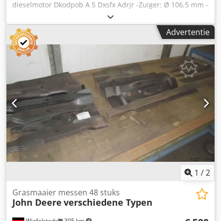
dieselmotor Dkodpob A S Dxsfx Adrjr -Zuiger: Ø 106,5 mm -
Zuigerhoogte: 112 mm -Zuigerpin: Ø 41.278 mm -Volledige
prijs: 2 stuks -gewicht: 1,4 kg/stuk
Advertentie
1
/
2
Grasmaaier messen 48 stuks
John Deere
verschiedene Typen
Wiefelstede
395 km