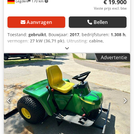
€ 19.900
Legden
170 km
Vaste prijs excl. btw
Aanvragen
Bellen
Toestand:
gebruikt
, Bouwjaar:
2017
, bedrijfsturen:
1.308 h
,
vermogen:
27 kW (36,71 pk)
, Uitrusting:
cabine,
vierwielaandrijving
, * Fronthefinrichting *
Vierwielaandrijving * Gazongrondbanden * 1308 uur ----
Advertentie
Intern voertuignummer 10178-----Fouten en tussentijdse
verkoop voorbehouden WhatsApp-ondersteuning
beschikbaar! Djdpfxsxnvgao Adrekr Heeft u vragen over
het voertuig of wilt u meer informatie, stuur ons gerust
een bericht via WhatsApp. WhatsApp WhatsApp