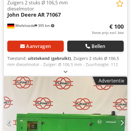
Zuigers 2 stuks Ø 106,5 mm
dieselmotor
John Deere
AR 71067
€ 100
Wiefelstede
395 km
Vaste prijs excl. btw
Aanvragen
Bellen
Toestand:
uitstekend (gebruikt)
, Zuigers 2 stuks Ø 106,5
mm dieselmotor - Zuiger: Ø 106,5 mm - Zuurhoogte: 112
mm - Zuigerpen: Ø 41,278 mm - Complete prijs: 2 stuks -
Gewicht: 1,4 kg/stuk Djdob A S D Aspfx Adrekr
Advertentie