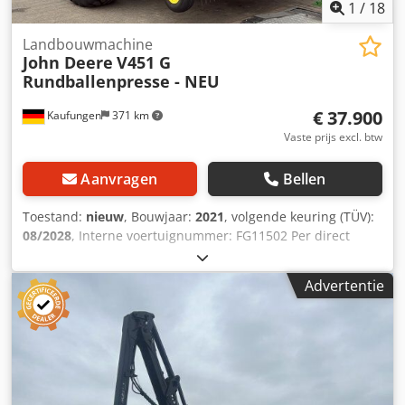
1
/
18
Landbouwmachine
John Deere
V451 G
Rundballenpresse - NEU
€ 37.900
Kaufungen
371 km
Vaste prijs excl. btw
Aanvragen
Bellen
Toestand:
nieuw
, Bouwjaar:
2021
, volgende keuring (TÜV):
08/2028
, Interne voertuignummer: FG11502 Per direct
beschikbaar op onze locatie in Kaufungen Meer INFO bij: *
Golec Nutzfahrzeuge GmbH (Duits, Engels, Bulgaars,
Advertentie
Russisch) * Viktoria Sologubova (Pools, Russisch,
Oekraïens, Engels) NIEUW! – nog nooit gebruikt.
Wijzigingen en fouten voorbehouden. Wij nemen graag uw
gebruikte voertuig in ruil. Financiering direct bij ons intern
mogelijk. GOLEC NUTZFAHRZEUGE GMBH Wij spreken:
Duits, Engels, Spaans, Pools, Oekraïens, Russisch,