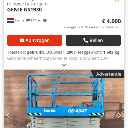
(nieuwe batterijen)
GENIE
GS1930
€ 4.000
Gemert
144 km
vraagprijs BTW niet rapporteerbaar
Aanvragen
Bellen
Toestand:
gebruikt
, Bouwjaar:
2007
, leeggewicht:
1.503 kg
,
Gebruikte schaarhoogwerker te koop: Bouwjaar: 2007.
Gewicht: 1503 kilo. afmetingen: 1,65 x 0.82 meter. Platform
uitschuifbaar: 90 cm. Dwsdpfxowvgavo Ab Dja Aandrijving:
Advertentie
elektrisch. Hefvermogen: 227kg. Prijs per stuk: € 4.000,-. ex
BTW Meerdere op voorraad!