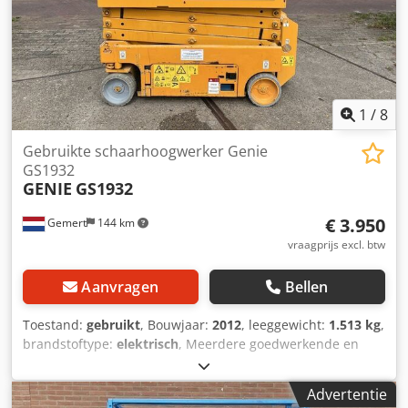
1
/
8
Gebruikte schaarhoogwerker Genie
GS1932
GENIE
GS1932
€ 3.950
Gemert
144 km
vraagprijs excl. btw
Aanvragen
Bellen
Toestand:
gebruikt
, Bouwjaar:
2012
, leeggewicht:
1.513 kg
,
brandstoftype:
elektrisch
, Meerdere goedwerkende en
direct inzetbare schaar hoogwerker te koop Gewicht: 1513
kilo. afmetingen: 1,65 x 0.82 meter. Platform uitschuifbaar:
Advertentie
90 cm. Aandrijving: elektrisch. Hefvermogen: 227kg. Prijs