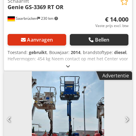
Schaarlift
Genie
GS-3369 RT OR
€ 14.000
Saarbrücken
230 km
Vaste prijs excl. btw
Aanvragen
Bellen
Toestand:
gebruikt
, Bouwjaar:
2014
, brandstoftype:
diesel
,
Hefvermogen: 454 kg Neem contact op met het Center voor
Gebruikte Apparatuur voor meer informatie. Dwsdpfx
Abszfpipj Dsa
Advertentie