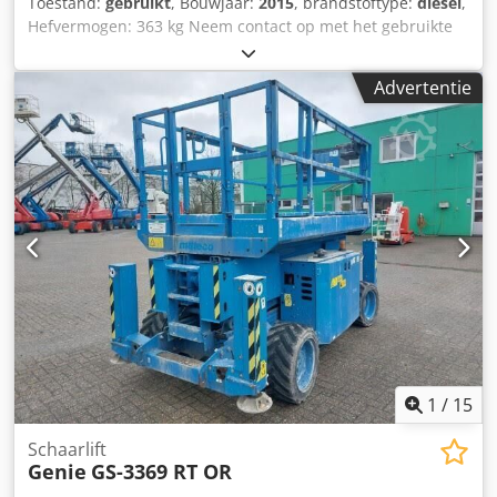
Toestand:
gebruikt
, Bouwjaar:
2015
, brandstoftype:
diesel
,
Hefvermogen: 363 kg Neem contact op met het gebruikte
machinecentrum voor meer informatie. Dwjdpfx Abezfn D
Ee Dja
Advertentie
1
/
15
Schaarlift
Genie
GS-3369 RT OR