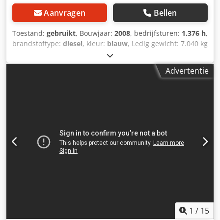
Aanvragen
Bellen
Toestand:
gebruikt
, Bouwjaar:
2008
, bedrijfsturen:
1.376 h
,
brandstoftype:
diesel
, kleur:
blauw
, Ledig gewicht: 7.040 kg
Afmetingen (LxBxH): 481 x 229 x 225 cm - Bouwjaar: 2008
Dwodpfx Asztb Dbsb Doa - Documentatie aanwezig: Ja - CE
Advertentie
markering aanwezig: Ja - Aandrijving: Diesel - CE certificaat
aanwezig: Ja - Serienummer: GS9008-46249 - Draaiuren:
1376 - Werkhoogte [mm]: 15000 - Platformhoogte [mm]:
13000 - Draagvermogen platform [kg]: 1268 -
Transportafmetingen: 4810mm x 2290mm x 2250mm (l x b
x h) - Transportgewicht [kg]: 7040kg - Transportcolli [st.]: 1
Financiële informatie BTW: De getoonde prijs is exclusief
BTW BTW/marge: BTW verrekenbaar voor ondernemers
Levering en inruil altijd mogelijk van alles in de industriële
sectoren Koen van Lent
1
/
15