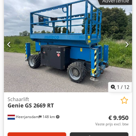
Advertentie
1
/
12
Schaarlift
Genie
GS 2669 RT
€ 9.950
Heerjansdam
148 km
Vaste prijs excl. btw