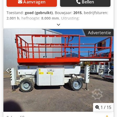
Aanvragen
Bellen
Toestand:
goed (gebruikt)
, Bouwjaar:
2015
, bedrijfsturen:
2.001 h
, hefhoogte:
8.000 mm
, Uitrusting:
vierwielaandrijving
, Aandrijflijn Aandrijving: Wiel
Motormerk: Kubota Gewichten Leeggewicht: 3.800 kg
Advertentie
Functioneel Hefcapaciteit: 680 kg Werkhoogte: 1.000 cm
CE-markering: ja Onderhoud, geschiedenis en staat Aantal
eigenaars: 2 Technische staat: goed Optische staat: goed
Aanvullende informatie Emissieklasse: Stage IIIB / Tier IV
interim Dwsdpfszrrydex Ab Doa Leveringsvoorwaarden:
EXW Laatste inspectie: 2026-08-04 Type terrein: oneffen
terrein Aanvullende informatie Neem contact op met
Martyn Joosse voor meer informatie.
1
/
15