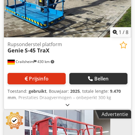
1
/
8
Rupsonderstel platform
Genie
S-45 TraX
Crailsheim
430 km
Prijsinfo
Bellen
Toestand:
gebruikt
, Bouwjaar:
2025
, totale lengte:
9.470
mm
, Prestaties Draagvermogen – onbeperkt 300 kg
Draagvermogen – beperkt 454 kg Maximaal aantal
personen op het platform (beperkt/onbeperkt bereik) 3 / 2
Advertentie
Zwenkbereik platform 160° Lengte werkbalk 1,52 m
Verticaal zwenkbereik werkbalk 133° Dsdpfxsy Abhus Ab
Dewa Zwenkbereik bovenhuis 360° Laterale overhang 0,97