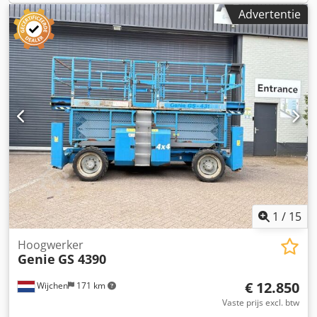
h) - Transportgewicht [kg]: 1984kg Dwjdoztb Dhjpfx Ab Dea
Advertentie
Hoogte: 2,07 m Eigen gewicht: 5.900 kg UITRUSTING: - Bak
- Transportcolli [st.]: 1 Financiële informatie BTW: De
voor stortgoed - Cerpak 500 / 800 L - Pendelende lepels
getoonde prijs is exclusief BTW BTW/marge: BTW
L=1200 mm (100x50 mm) - Hydraulische snelwissel voor
verrekenbaar voor ondernemers Levering en inruil altijd
aanbouwdelen VOORZIENINGEN: - Pneumatische
mogelijk van alles in de industriële sectoren Koen van Lent
terreinbanden - Draaibare toren - Ergonomische,
verstelbare joystick en stuur - Bestuurdersstoel met
aanwezigheidsdetectie - Airconditioning - Duidelijke
instrumenten in de cabine - Dakraam in de cabine -
Roterend waarschuwingslicht - Overbelastingsbeveiliging
(visueel + akoestisch) - Kantelhoekindicator - Voorste
stabilisatoren - Hoofdstroomlijn op de giek - Speciaal
luchtfilter De vermelde prijs is exclusief BTW en geldt voor
export en bedrijven. Voor particuliere klanten is een flinke
korting mogelijk – Neem gerust telefonisch contact op voor
1
/
15
uw beste prijs!
Hoogwerker
Genie
GS 4390
€ 12.850
Wijchen
171 km
Vaste prijs excl. btw