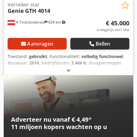
Verreiker star
Genie
GTH 4014
€ 45.000
A-Tirol,Innsbruck
629 km
vraagprijs excl. btw
Aanvragen
Bellen
Toestand:
gebruikt
, Functionaliteit:
volledig functioneel
,
Bouwjaar:
2016
, bedrijfsturen:
2.466 h
, draagvermogen:
4.000 kg
, hefhoogte:
13.570 mm
, brandstoftype:
diesel
,
masttype:
telescopisch
, bouwhoogte:
2.400 mm
,
vermogen:
75 kW (101,97 pk)
, vorklengte:
1.200 mm
,
leeggewicht:
10.225 kg
, totale lengte:
6.060 mm
,
aandrijftype:
Diesel
, bouwbreedte:
2.320 mm
,
Telescopische stapelaar, star frame Vorkeuwbreedte: 100
mm Vorkeuwdikte: 50 mm Masttype: telescopisch
Snelheidsklasse: 30 Staat: direct inzetbaar en volledig
Adverteer nu vanaf € 4,49
*
functioneel Technische staat: goed Voorbanden, type:
11 miljoen kopers
wachten op u
luchtbanden Staat voorbanden: 80 - 100% Achterbanden,
type: luchtbanden Staat achterbanden: 80 - 100%