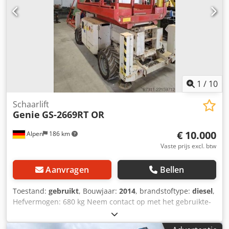
1
/
10
Schaarlift
Genie
GS-2669RT OR
€ 10.000
Alpen
186 km
Vaste prijs excl. btw
Aanvragen
Bellen
Toestand:
gebruikt
, Bouwjaar:
2014
, brandstoftype:
diesel
,
Hefvermogen: 680 kg Neem contact op met het gebruikte-
machines-centrum voor meer informatie. Dedpjzfknaofx
Ab Dswa