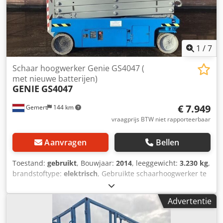
1
/
7
Schaar hoogwerker Genie GS4047 (
met nieuwe batterijen)
GENIE
GS4047
€ 7.949
Gemert
144 km
vraagprijs BTW niet rapporteerbaar
Aanvragen
Bellen
Toestand:
gebruikt
, Bouwjaar:
2014
, leeggewicht:
3.230 kg
,
brandstoftype:
elektrisch
, Gebruikte schaarhoogwerker te
koop: Gewicht: 3229 kg Hefvermogen: 350 kg Afmetingen:
2,44 x 1,20 meter Platform is 90cm uitschuifbaar Dedpevt A
Advertentie
Swofx Ab Dowa Elektrisch. Prijs: € 7.950 ,- ex BTW