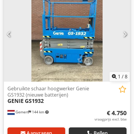
BTW
1
/
8
Gebruikte schaar hoogwerker Genie
GS1932 (nieuwe batterijen)
GENIE
GS1932
€ 4.750
Gemert
144 km
vraagprijs excl. btw
Aanvragen
Bellen