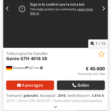
1
/
15
Telescopische handler
Genie
GTH 4018 SR
€ 40.600
Duitsland
427 km
Vaste prijs excl. btw
Aanvragen
Bellen
Toestand:
gebruikt
, Bouwjaar:
2010
, bedrijfsturen:
3.816 h
,
2010 | Genie GTH 4018 SR | Gebruikte telescoopstapelaar
| 3816 uur 📍Locatie: Duitsland 🚛 Levering mogelijk tot uw