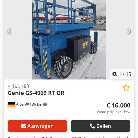
1
/
15
Schaarlift
Genie
GS-4069 RT OR
€ 16.000
Alpen
186 km
Vaste prijs excl. btw
Aanvragen
Bellen