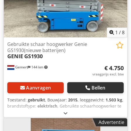
1
/
8
Gebruikte schaar hoogwerker Genie
GS1930(nieuwe batterijen)
GENIE
GS1930
€ 4.750
Gemert
144 km
vraagprijs excl. btw
Aanvragen
Bellen
Toestand:
gebruikt
, Bouwjaar:
2015
, leeggewicht:
1.503 kg
,
brandstoftype:
elektrisch
, Gebruikte schaarhoogwerker te
koop: Dwodpfx Abjyz Dzne Doa Bouwjaar: 2015-2016.
Gewicht: 1503 kilo. afmetingen: 1,65 x 0.82 meter. Platform
Advertentie
uitschuifbaar: 90 cm. Aandrijving: elektrisch. Hefvermogen:
227kg. Incl. nieuwe batterijen! Prijs per stuk: € 4.750,-. ex