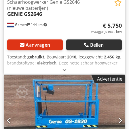
Schaarhoogwerker Genie GS2646
(nieuwe batterijen)
GENIE
GS2646
€ 5.750
Gemert
144 km
vraagprijs excl. btw
Aanvragen
Bellen
Toestand:
gebruikt
, Bouwjaar:
2010
, leeggewicht:
2.456 kg
,
brandstoftype:
elektrisch
, Deze nette schaar hoogwerker
te koop: Gewicht: 2456 kg Hefvermogen: 454 kg Dwsdpsy
T I N Tofx Ab Dsa Afmetingen: 2,30 x 1,20 meter Platform
Advertentie
is 90 cm uitschuifbaar Elektrisch. Met nieuwe batterijen!
Prijs: € 5.750 ,- ex BTW Meerdere op voorraad!