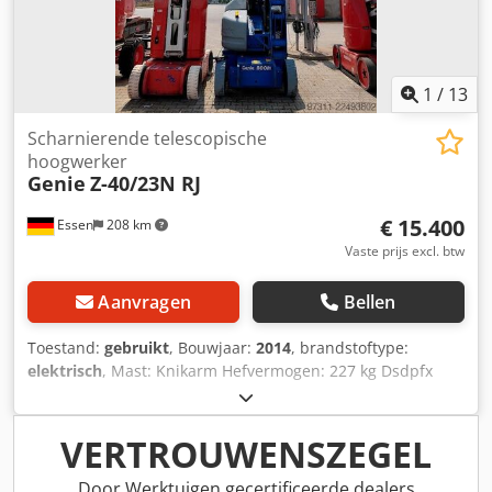
1
/
13
Scharnierende telescopische
hoogwerker
Genie
Z-40/23N RJ
€ 15.400
Essen
208 km
Vaste prijs excl. btw
Aanvragen
Bellen
Toestand:
gebruikt
, Bouwjaar:
2014
, brandstoftype:
elektrisch
, Mast: Knikarm Hefvermogen: 227 kg Dsdpfx
Abjzrrxme Djwa Neem contact op met het Centrum voor
Gebruikte Apparatuur voor meer informatie.
VERTROUWENSZEGEL
Door Werktuigen gecertificeerde dealers