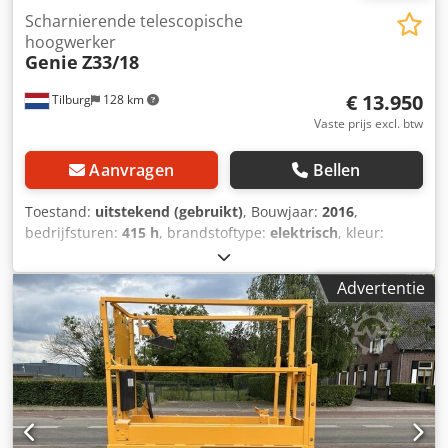
Scharnierende telescopische
hoogwerker
Genie
Z33/18
€ 13.950
Tilburg
128 km
Vaste prijs excl. btw
Aanvragen
Bellen
Toestand:
uitstekend (gebruikt)
, Bouwjaar:
2016
,
bedrijfsturen:
415 h
, brandstoftype:
elektrisch
, kleur:
overig
, Aandrijving: wiel Maximaal toegestaan
totaalgewicht: 3.666 kg Dwjdpfxsztcd Ne Ab Dsa
Advertentie
Afmetingen (l x b x h): 417 x 150 x 198 cm Mast: knikarm
Hefcapaciteit: 200 kg Werkhoogte: 1.200 cm CE-markering:
ja