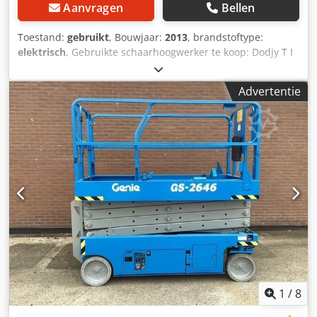
Aanvragen
Bellen
Toestand:
gebruikt
, Bouwjaar:
2013
, brandstoftype:
elektrisch
, Gebruikte schaarhoogwerker te koop: Dodjy T I
Rqopfx Ab Dewa Bouwjaar: 2012-2013.Gewicht: 1503 kilo.
afmetingen: 1,65 x 0.82 meter. Platform uitschuifbaar: 90
Advertentie
cm. Aandrijving: elektrisch. Hefvermogen: 227kg. Incl.
nieuwe batterijen! Prijs per stuk: € 4.500,-. ex BTW
1
/
8