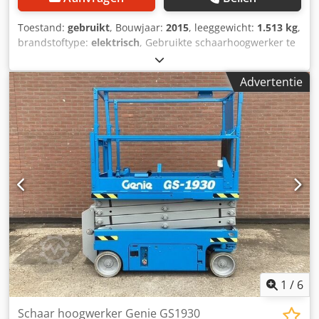
Toestand:
gebruikt
, Bouwjaar:
2015
, leeggewicht:
1.513 kg
,
brandstoftype:
elektrisch
, Gebruikte schaarhoogwerker te
koop: Djdpfx Abeyz Dy Rs Djwa Bouwjaar: 2015-2016.
Gewicht: 1513 kilo. afmetingen: 1,65 x 0.82 meter. Platform
Advertentie
uitschuifbaar: 90 cm. Aandrijving: elektrisch. Hefvermogen:
227kg. Incl. nieuwe batterijen! Prijs per stuk: € 4.750,-. ex
BTW
1
/
6
Schaar hoogwerker Genie GS1930