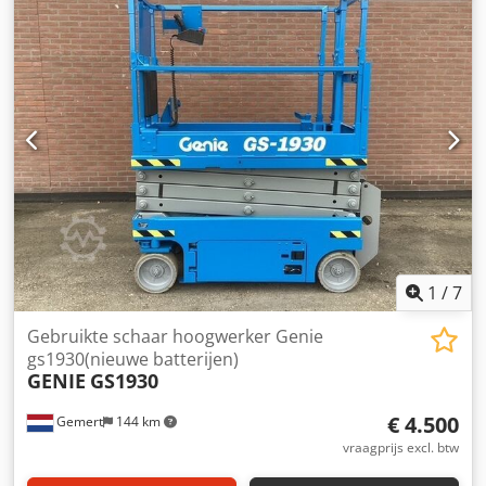
per stuk: € 3.950,-. ex BTW Meerdere op voorraad!
Dodpezczxrefx Ab Dowa
1
/
7
Gebruikte schaar hoogwerker Genie
gs1930(nieuwe batterijen)
GENIE
GS1930
€ 4.500
Gemert
144 km
vraagprijs excl. btw