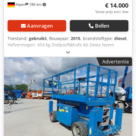
€ 14.000
Alpen
186 km
Vaste prijs excl. btw
Aanvragen
Bellen
Toestand:
gebruikt
, Bouwjaar:
2015
, brandstoftype:
diesel
,
Hefvermogen: 454 kg Dodpozfkkhofx Ab Dewa Neem
contact op met het Center voor Gebruikte Apparatuur voor
meer informatie.
Advertentie