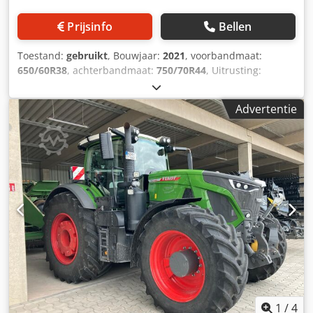
Prijsinfo
Bellen
Toestand:
gebruikt
, Bouwjaar:
2021
, voorbandmaat:
650/60R38
, achterbandmaat:
750/70R44
, Uitrusting:
luchtdrukrem
, Koelbox, kapcamera, Vario-terminal 10,4",
Varioguide RTK Novatel, Contour / Assistant Agronomie
Advertentie
Basispakket, Telemetrie Basispakket, Smart Connect,
Wielgewichten / 2x600 kg, Infotainmentpakket / Dsdpfxer
Hnt Rj Aicjwa
1
/
4