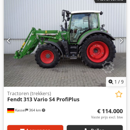
1
/
9
Tractoren (trekkers)
Fendt
313 Vario S4 ProfiPlus
€ 114.000
Kassel
364 km
Vaste prijs excl. btw