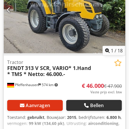
1
/
18
Tractor
FENDT
313 V SCR, VARIO* 1.Hand
* TMS * Netto: 46.000.-
€ 46.000
Pfeffenhausen
574 km
€ 47.900
Vaste prijs excl. btw
Aanvragen
Bellen
Toestand:
gebruikt
, Bouwjaar:
2015
, bedrijfsturen:
6.800 h
,
vermogen:
99 kW (134,60 pk)
, Uitrusting:
airconditioning,