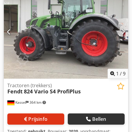
Aicswa
1
/
9
Tractoren (trekkers)
Fendt
824 Vario S4 ProfiPlus
Kassel
364 km
Prijsinfo
Bellen
Toestand:
gebruikt
, Bouwjaar:
2020
, voorbandmaat: