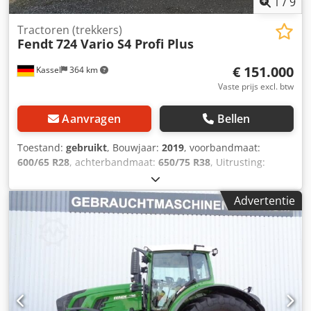
1
/
9
Tractoren (trekkers)
Fendt
724 Vario S4 Profi Plus
€ 151.000
Kassel
364 km
Vaste prijs excl. btw
Aanvragen
Bellen
Toestand:
gebruikt
, Bouwjaar:
2019
, voorbandmaat:
600/65 R28
, achterbandmaat:
650/75 R38
, Uitrusting:
luchtdrukrem
, 152 l/min hydrauliekpomp, Evolution stoel,
elektrische spiegel, RTK Novatel, Section Control, Contour
Advertentie
Assistant. Te koop in opdracht van klant. Dwsdjtqt Trspfx
Aicsa