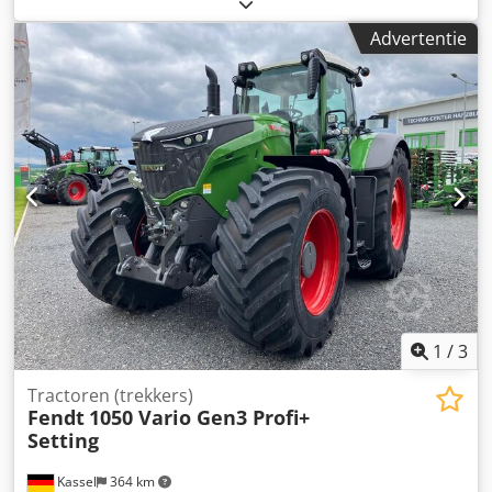
luchtdrukrem
, Section control, belastingsgewicht
achterwielen 2x 650 kg, omkeerbare ventilator, koelbox /
Advertentie
infotainmentpakket, Contour Assistant, geleidingssysteem
basispakket, RTK Novatel TI / Headland agronomie
basispakket, telemetrie basispakket / Dwedpfx Aott I
Nvjicea
1
/
3
Tractoren (trekkers)
Fendt
1050 Vario Gen3 Profi+
Setting
Kassel
364 km