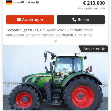
€ 213.000
Kassel
364 km
Vaste prijs excl. btw
Aanvragen
Bellen
Toestand:
gebruikt
, Bouwjaar:
2023
, voorbandmaat:
600/70R30
, achterbandmaat:
650/85R38
, Uitrusting:
luchtdrukrem
, Vario-terminal 10,4 inch / Dwodst D Dm
Tjpfx Aicja
Advertentie