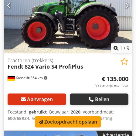
1
/
9
Tractoren (trekkers)
Fendt
824 Vario S4 ProfiPlus
€ 135.000
Kassel
364 km
Vaste prijs excl. btw
Aanvragen
Bellen
Toestand:
gebruikt
, Bouwjaar:
2020
, voorbandmaat:
600/65R34
, achterbandmaat:
650/65R42
, Uitrusting:
Zoekopdracht opslaan
luchtdrukrem
, VarioGuide RTK NovAtel Vario-Terminal
10,4 inch Dwjdpfx Aijt U A Uwocoa
Advertentie