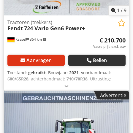
1
/
9
Tractoren (trekkers)
Fendt
724 Vario Gen6 Power+
€ 210.700
Kassel
364 km
Vaste prijs excl. btw
Aanvragen
Bellen
Toestand:
gebruikt
, Bouwjaar:
2021
, voorbandmaat:
600/65R28
, achterbandmaat:
710/70R38
, Uitrusting:
luchtdrukrem
,
Advertentie