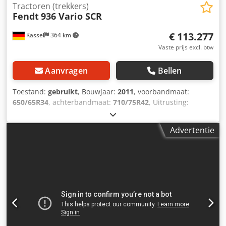
Fouten / tussenverkoop voorbehouden.
Tractoren (trekkers)
Fendt
936 Vario SCR
€ 113.277
Kassel
364 km
Vaste prijs excl. btw
Aanvragen
Bellen
Toestand:
gebruikt
, Bouwjaar:
2011
, voorbandmaat:
650/65R34
, achterbandmaat:
710/75R42
, Uitrusting:
luchtdrukrem
, Super comfortstoel Evolution,
belastingsgewicht achterwielen, terugloop achter /
Advertentie
drukloos / Djdpstlr A Tjfx Aicewa