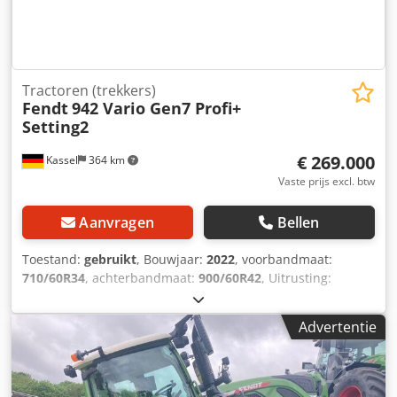
Tractoren (trekkers)
Fendt
942 Vario Gen7 Profi+
Setting2
€ 269.000
Kassel
364 km
Vaste prijs excl. btw
Aanvragen
Bellen
Toestand:
gebruikt
, Bouwjaar:
2022
, voorbandmaat:
710/60R34
, achterbandmaat:
900/60R42
, Uitrusting:
luchtdrukrem, voorste aftakas
,
Bandenluchtdrukregelingssysteem VarioGrip,
Advertentie
omkeerventilator Dwedpfx Aieucqckecea