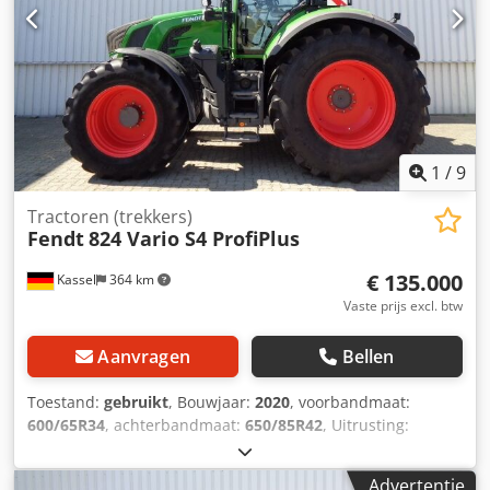
1
/
9
Tractoren (trekkers)
Fendt
824 Vario S4 ProfiPlus
€ 135.000
Kassel
364 km
Vaste prijs excl. btw
Aanvragen
Bellen
Toestand:
gebruikt
, Bouwjaar:
2020
, voorbandmaat:
600/65R34
, achterbandmaat:
650/85R42
, Uitrusting:
luchtdrukrem
, VarioGuide RTK NovAtel Vario-terminal 10,4
inch Djdpfx Aijt U Auwjcewa
Advertentie