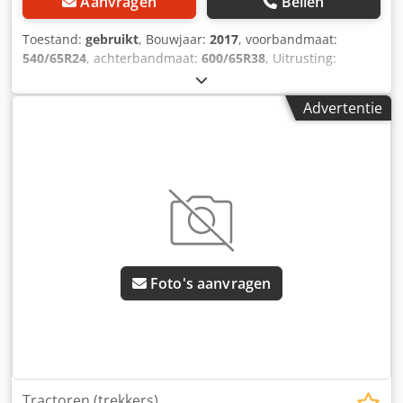
Aanvragen
Bellen
Toestand:
gebruikt
, Bouwjaar:
2017
, voorbandmaat:
540/65R24
, achterbandmaat:
600/65R38
, Uitrusting:
luchtdrukrem, voorlader, voorste aftakas
,
Terminalhouder VarioGuide Standard Egnos VarioGuide
Advertentie
Controller GSM / Achterwielgewichten 2x200 kg Vario TMS
Voorlader Fendt Cargo 4X/75 / Djdpfx Aierxr S Ejcowa
Foto's aanvragen
Tractoren (trekkers)