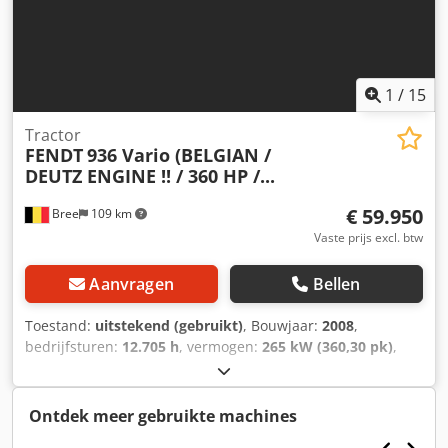
1
/
15
Tractor
FENDT
936 Vario (BELGIAN /
DEUTZ ENGINE !! / 360 HP /...
€ 59.950
Bree
109 km
Vaste prijs excl. btw
Aanvragen
Bellen
Toestand:
uitstekend (gebruikt)
, Bouwjaar:
2008
,
bedrijfsturen:
12.705 h
, vermogen:
265 kW (360,30 pk)
,
soort overbrenging:
automatisch
, brandstoftype:
diesel
,
eerste registratie:
06/2008
, kleur:
overig
, Uitrusting:
airconditioning
, = Aanvullende opties en accessoires = - 1
Ontdek meer gebruikte machines
Brandstoftank - ABS Dwedpfezph Ryex Aicea - Armsteun -