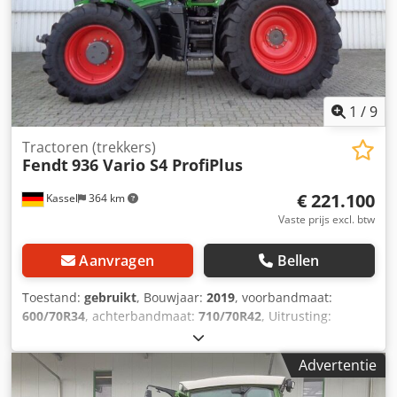
1
/
9
Tractoren (trekkers)
Fendt
936 Vario S4 ProfiPlus
€ 221.100
Kassel
364 km
Vaste prijs excl. btw
Aanvragen
Bellen
Toestand:
gebruikt
, Bouwjaar:
2019
, voorbandmaat:
600/70R34
, achterbandmaat:
710/70R42
, Uitrusting:
luchtdrukrem
, Radarsensor, Vario-terminal 10,4 inch,
dakluik / VarioGuide Variotronic machinebesturing,
Advertentie
VarioGuide / Controller GSM, Variodoc Pro, Super Comfort
stoel / Hydraulische pomp 152 l/min / Dodpfxer Ty N Ns