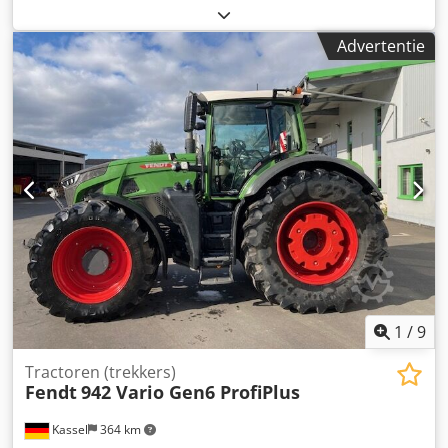
Advertentie
1
/
9
Tractoren (trekkers)
Fendt
942 Vario Gen6 ProfiPlus
Kassel
364 km