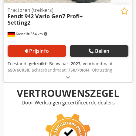
Tractoren (trekkers)
Fendt
942 Vario Gen7 Profi+
Setting2
Kassel
364 km
Prijsinfo
Bellen
Toestand:
gebruikt
, Bouwjaar:
2023
, voorbandmaat:
650/60R38
, achterbandmaat:
750/70R44
, Uitrusting:
luchtdrukrem, voorste aftakas
, Section Control,
belastinggewicht achterwielen 2x 600 kg,
bandendrukregelsysteem / VarioGrip, Fendt Stability
VERTROUWENSZEGEL
Control, kogel voor gedwongen besturing links, kogel voor
gedwongen besturing rechts, tablethouder,
Door Werktuigen gecertificeerde dealers
motorkapcamera, koelbox, 12-inch terminal,
dakspoorgeleiding / RT. Dedpett I N Defx Aicjwa