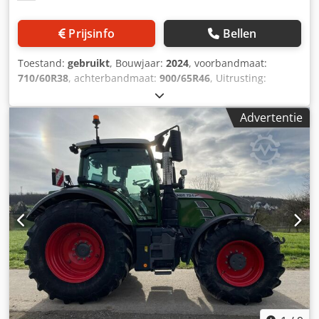
Prijsinfo
Bellen
Toestand:
gebruikt
, Bouwjaar:
2024
, voorbandmaat:
710/60R38
, achterbandmaat:
900/65R46
, Uitrusting:
luchtdrukrem
, Section Control, belastingsgewicht
achterwielen 2x 1.000 kg, Fendt Stability / Control,
Advertentie
bandendrukregelsysteem Fendt VarioGrip,
omkeerventilator, koelbox, motorkapcamera /
infotainmentpakket, geleiding RTK NovAtel TI, Headland
Contour Assistant / agronomie-basis. Djdpfx Aistt I
Nyecewa