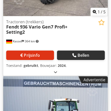
1
/
5
Tractoren (trekkers)
Fendt
936 Vario Gen7 Profi+
Setting2
Kassel
364 km
Prijsinfo
Bellen
Toestand:
gebruikt
, Bouwjaar:
2024
,
Advertentie