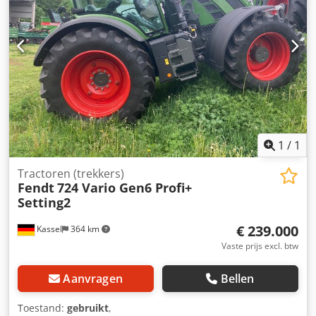
1
/
1
Tractoren (trekkers)
Fendt
724 Vario Gen6 Profi+
Setting2
€ 239.000
Kassel
364 km
Vaste prijs excl. btw
Aanvragen
Bellen
Toestand:
gebruikt
,