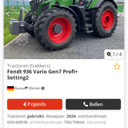
1
/
4
Tractoren (trekkers)
Fendt
936 Vario Gen7 Profi+
Setting2
Kassel
364 km
Prijsinfo
Bellen
Toestand:
gebruikt
, Bouwjaar:
2024
, voorbandmaat:
650/60R38
, achterbandmaat:
750/70R44
, Uitrusting: