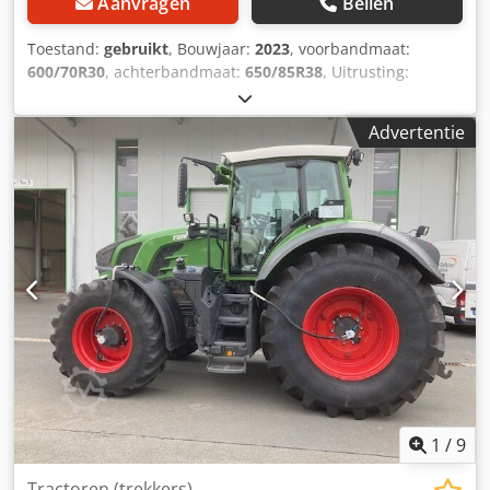
Aanvragen
Bellen
Toestand:
gebruikt
, Bouwjaar:
2023
, voorbandmaat:
600/70R30
, achterbandmaat:
650/85R38
, Uitrusting:
luchtdrukrem
, Vario-terminal 10,4 inch / Dsdst D Dm Tspfx
Acysck
Advertentie
1
/
9
Tractoren (trekkers)