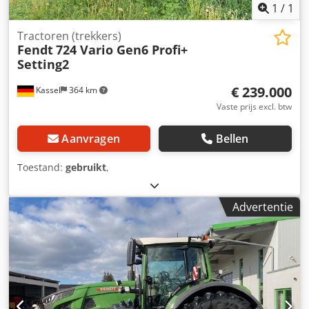
1
/
1
Tractoren (trekkers)
Fendt
724 Vario Gen6 Profi+
Setting2
€ 239.000
Kassel
364 km
Vaste prijs excl. btw
Aanvragen
Bellen
Toestand:
gebruikt
,
Advertentie