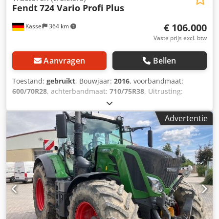
Fendt
724 Vario Profi Plus
€ 106.000
Kassel
364 km
Vaste prijs excl. btw
Aanvragen
Bellen
Toestand:
gebruikt
, Bouwjaar:
2016
, voorbandmaat:
600/70R28
, achterbandmaat:
710/75R38
, Uitrusting:
luchtdrukrem
,
Advertentie