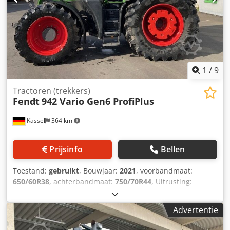
1
/
9
Tractoren (trekkers)
Fendt
942 Vario Gen6 ProfiPlus
Kassel
364 km
Prijsinfo
Bellen
Toestand:
gebruikt
, Bouwjaar:
2021
, voorbandmaat:
650/60R38
, achterbandmaat:
750/70R44
, Uitrusting:
luchtdrukrem
, Koelbox, kapcamera, Vario-terminal 10,4",
Varioguide RTK Novatel, Contour / Assistant Agronomie
Advertentie
Basispakket, Telemetrie Basispakket, Smart Connect,
Wielgewichten / 2x600 kg, Infotainmentpakket / Dcodpfx