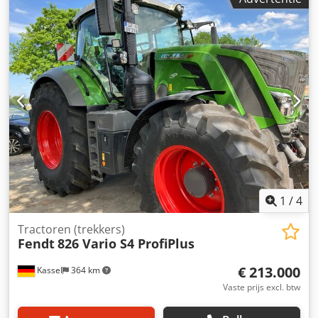
1
/
4
Tractoren (trekkers)
Fendt
826 Vario S4 ProfiPlus
€ 213.000
Kassel
364 km
Vaste prijs excl. btw