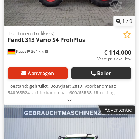
1
/
9
Tractoren (trekkers)
Fendt
313 Vario S4 ProfiPlus
€ 114.000
Kassel
364 km
Vaste prijs excl. btw
Aanvragen
Bellen
Toestand:
gebruikt
, Bouwjaar:
2017
, voorbandmaat:
540/65R24
, achterbandmaat:
600/65R38
, Uitrusting:
luchtdrukrem, voorlader, voorste aftakas
,
Terminalhouder VarioGuide Standard Egnos VarioGuide
Advertentie
Controller GSM / Achterwielgewichten 2x200 kg Vario TMS
Voorlader Fendt Cargo 4X/75 / Dsdpfx Acsrxr S Eeysck