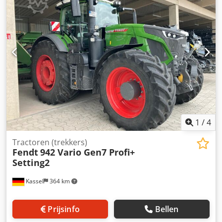
Acjr Hnt Rjyjk
1
/
4
Tractoren (trekkers)
Fendt
942 Vario Gen7 Profi+
Setting2
Kassel
364 km
Prijsinfo
Bellen