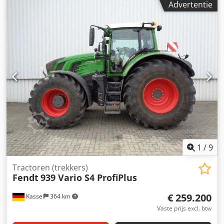
Advertentie
aansluitingen, frontgewicht 1.250 kg, achterwielgewichten
2x 600 kg, RTK NovAtel geleidingssysteem, sectiecontrole.
Dsdpfx Aerxtcgscyeck
1
/
9
Tractoren (trekkers)
Fendt
939 Vario S4 ProfiPlus
€ 259.200
Kassel
364 km
Vaste prijs excl. btw