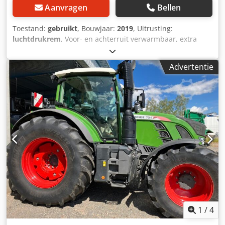
Aanvragen
Bellen
Toestand:
gebruikt
, Bouwjaar:
2019
, Uitrusting:
luchtdrukrem
, Voor- en achterruit verwarmbaar, extra
uitrustingshouder / Dodpfx Aer Ilxvscysck
Advertentie
1
/
4