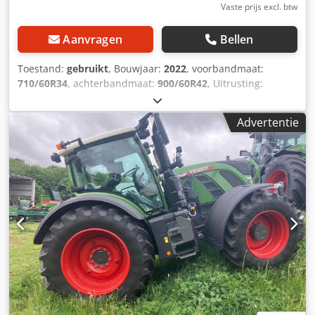
Vaste prijs excl. btw
Aanvragen
Bellen
Toestand:
gebruikt
, Bouwjaar:
2022
, voorbandmaat:
710/60R34
, achterbandmaat:
900/60R42
, Uitrusting:
luchtdrukrem, voorste aftakas
,
Bandenluchtdrukregelingssysteem VarioGrip,
Advertentie
omkeerventilator Dedpfeucqcksx Acysck