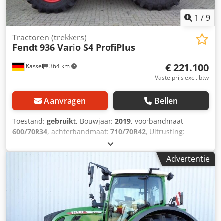
1
/
9
Tractoren (trekkers)
Fendt
936 Vario S4 ProfiPlus
€ 221.100
Kassel
364 km
Vaste prijs excl. btw
Aanvragen
Bellen
Toestand:
gebruikt
, Bouwjaar:
2019
, voorbandmaat:
600/70R34
, achterbandmaat:
710/70R42
, Uitrusting:
luchtdrukrem
, Radarsensor, Vario-terminal 10,4 inch,
dakluik / VarioGuide Variotronic machinebesturing,
Advertentie
VarioGuide / Controller GSM, Variodoc Pro, Super Comfort
stoel / Hydraulische pomp 152 l/min / Dcjdpfsr Ty N Njx
Acysk