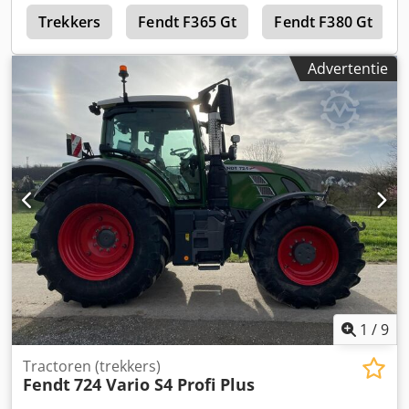
t
Trekkers
Fendt F365 Gt
Fendt F380 Gt
Advertentie
1
/
9
Tractoren (trekkers)
Fendt
724 Vario S4 Profi Plus