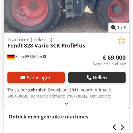
1
/
9
Tractoren (trekkers)
Fendt
828 Vario SCR ProfiPlus
€ 69.000
Kassel
364 km
Vaste prijs excl. btw
Aanvragen
Bellen
Toestand:
gebruikt
, Bouwjaar:
2011
, voorbandmaat:
600/70R30
, achterbandmaat:
710/70R42
, Uitrusting:
luchtdrukrem
, Bestuurdersstoel actief geveerd met
stoelverwarming, elektrische spiegels, K80 / Djdpfx
Acsuhpcgsysck
Ontdek meer gebruikte machines