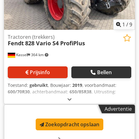
1
/
9
Tractoren (trekkers)
Fendt
828 Vario S4 ProfiPlus
Kassel
364 km
Prijsinfo
Bellen
Toestand:
gebruikt
, Bouwjaar:
2019
, voorbandmaat:
600/70R30
, achterbandmaat:
650/85R38
, Uitrusting:
luchtdrukrem, voorste aftakas
, Varioguide RTK Trimble
Variotronic werktuigbesturing, Power Beyond, retour
Advertentie
achter / drukloos, planetaire achteras, Vario-terminal 10,4
inch / Dcodpjuammmefx Acyek
Zoekopdracht opslaan