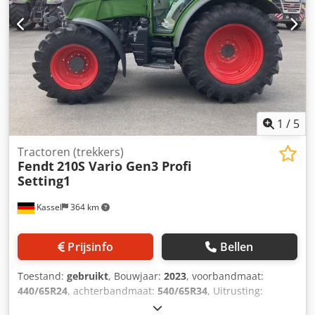
1
/
5
Tractoren (trekkers)
Fendt
210S Vario Gen3 Profi
Setting1
Kassel
364 km
Prijsinfo
Bellen
Toestand:
gebruikt
, Bouwjaar:
2023
, voorbandmaat:
440/65R24
, achterbandmaat:
540/65R34
, Uitrusting:
luchtdrukrem
,