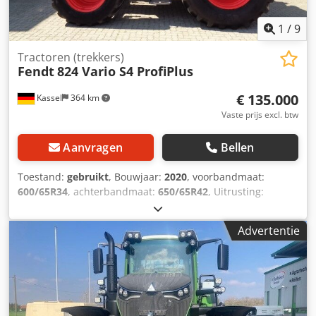
1
/
9
Tractoren (trekkers)
Fendt
824 Vario S4 ProfiPlus
€ 135.000
Kassel
364 km
Vaste prijs excl. btw
Aanvragen
Bellen
Toestand:
gebruikt
, Bouwjaar:
2020
, voorbandmaat:
600/65R34
, achterbandmaat:
650/65R42
, Uitrusting:
luchtdrukrem
, VarioGuide RTK NovAtel Vario-Terminal
10,4 inch Djdst U A Uwepfx Acysck
Advertentie