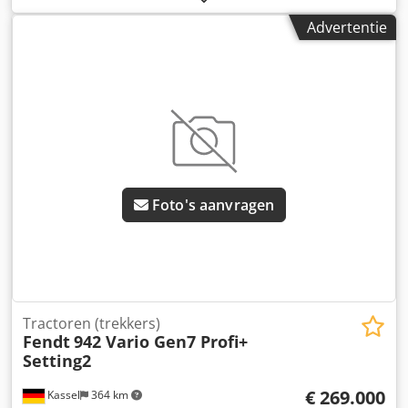
inch Dsdpjt U Auwjfx Acyeck
Advertentie
Foto's aanvragen
Tractoren (trekkers)
Fendt
942 Vario Gen7 Profi+
Setting2
€ 269.000
Kassel
364 km