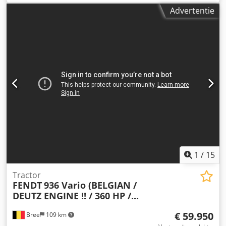
Advertentie
1
/
15
Tractor
FENDT
936 Vario (BELGIAN /
DEUTZ ENGINE !! / 360 HP /...
€ 59.950
Bree
109 km