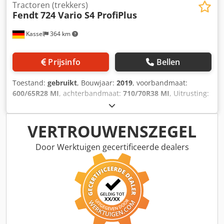
Tractoren (trekkers)
Fendt
724 Vario S4 ProfiPlus
Kassel
364 km
Prijsinfo
Bellen
Toestand:
gebruikt
, Bouwjaar:
2019
, voorbandmaat:
600/65R28 MI
, achterbandmaat:
710/70R38 MI
, Uitrusting:
luchtdrukrem, voorste aftakas
,
VERTROUWENSZEGEL
Door Werktuigen gecertificeerde dealers