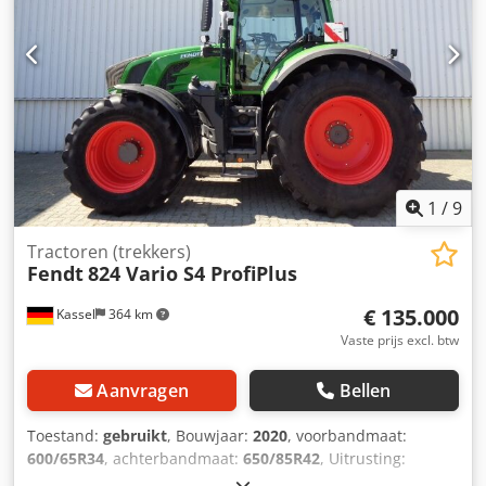
1
/
9
Tractoren (trekkers)
Fendt
824 Vario S4 ProfiPlus
€ 135.000
Kassel
364 km
Vaste prijs excl. btw
Aanvragen
Bellen
Toestand:
gebruikt
, Bouwjaar:
2020
, voorbandmaat:
600/65R34
, achterbandmaat:
650/85R42
, Uitrusting:
luchtdrukrem
, VarioGuide RTK NovAtel Vario-terminal 10,4