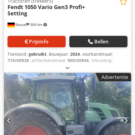
Tractoren (trekkers)
Fendt
1050 Vario Gen3 Profi+
Setting
Kassel
364 km
Prijsinfo
Bellen
Toestand:
gebruikt
, Bouwjaar:
2024
, voorbandmaat:
710/60R38
, achterbandmaat:
900/65R46
, Uitrusting:
luchtdrukrem
, Section Control, belastingsgewicht
achterwielen 2x 1.000 kg, Fendt Stability / Control,
Advertentie
bandendrukregelsysteem Fendt VarioGrip,
omkeerventilator, koelbox, motorkapcamera /
infotainmentpakket, geleiding RTK NovAtel TI, Headland
Contour Assistant / agronomie-basis. Dcodpfstt I Nyjx
Acyek