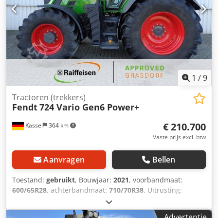
1
/
9
Tractoren (trekkers)
Fendt
724 Vario Gen6 Power+
€ 210.700
Kassel
364 km
Vaste prijs excl. btw
Aanvragen
Bellen
Toestand:
gebruikt
, Bouwjaar:
2021
, voorbandmaat:
600/65R28
, achterbandmaat:
710/70R38
, Uitrusting:
luchtdrukrem
,
Advertentie