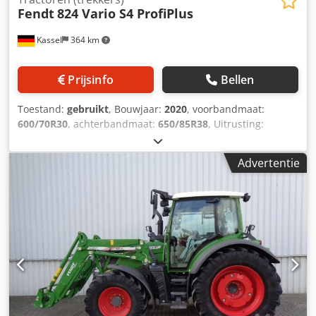
Fendt
824 Vario S4 ProfiPlus
Kassel
364 km
Prijsinfo
Bellen
Toestand:
gebruikt
, Bouwjaar:
2020
, voorbandmaat:
600/70R30
, achterbandmaat:
650/85R38
, Uitrusting:
luchtdrukrem
, Vario-terminal 10,4 inch, VarioGuide RTK
NovAtel, motor vernieuwd bij 2750 uur in 12/2023. Dcsdpfx
Advertentie
Acst Ri Dqsyek