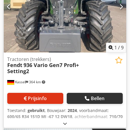
1
/
9
Tractoren (trekkers)
Fendt
936 Vario Gen7 Profi+
Setting2
Kassel
364 km
Prijsinfo
Bellen
Toestand:
gebruikt
, Bouwjaar:
2024
, voorbandmaat:
600/65 R34 151D MI -67 12 DW18
, achterbandmaat:
710/70
R42 173D MI -55 10 DW23
, Uitrusting:
luchtdrukrem
,
Infotainmentpakket, 4 cameraverbindingen, 4 USB-