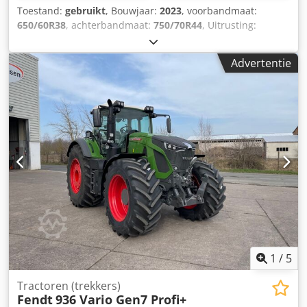
Toestand:
gebruikt
, Bouwjaar:
2023
, voorbandmaat:
650/60R38
, achterbandmaat:
750/70R44
, Uitrusting:
luchtdrukrem, voorste aftakas
, Section Control,
belastinggewicht achterwielen 2x 600 kg,
Advertentie
bandendrukregelsysteem / VarioGrip, Fendt Stability
Control, kogel voor gedwongen besturing links, kogel voor
gedwongen besturing rechts, tablethouder,
motorkapcamera, koelbox, 12-inch terminal,
dakspoorgeleiding / RT. Dodott I N Depfx Acyeck
1
/
5
Tractoren (trekkers)
Fendt
936 Vario Gen7 Profi+