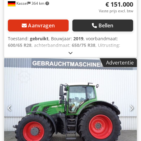
€ 151.000
Kassel
364 km
Vaste prijs excl. btw
Aanvragen
Bellen
Toestand:
gebruikt
, Bouwjaar:
2019
, voorbandmaat:
600/65 R28
, achterbandmaat:
650/75 R38
, Uitrusting:
luchtdrukrem
, 152 l/min hydrauliekpomp, Evolution stoel,
elektrische spiegel, RTK Novatel, Section Control, Contour
Advertentie
Assistant. Te koop in opdracht van klant. Dcsdpfx Aotqt
Trjcysk