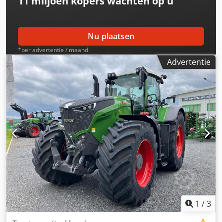
11 miljoen kopers
wachten op u
Nu plaatsen
*per advertentie / maand
Advertentie
1
/
3