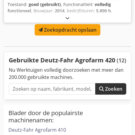
Toestand:
goed (gebruikt)
, Functionaliteit:
volledig
functioneel
, Bouwjaar:
2014
, bedrijfsturen:
5.800 h
,
vermogen:
102,97 kW (140,00 pk)
, motorfabrikant:
Deutz
,
soort overbrenging:
hydrostaat
, brandstoftype:
diesel
,
Zoekopdracht opslaan
maximale snelheid:
40 km/h
, kleur:
groen
,
machine-/voertuignummer:
WSXV710200LD50158
,
Uitrusting:
airconditioning, cabine, voorlader
, Vooras- en
cabinevering Credpfxsx Tcy To Aifjf
Gebruikte Deutz-Fahr Agrofarm 420
(12)
Nu Werktuigen volledig doorzoeken met meer dan
200.000 gebruikte machines.
Zoeken
Blader door de populairste
machinenamen:
Deutz-Fahr Agrofarm 410