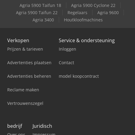
Agria 5900 Taifun 18
Agria 5900 Cyclone 22
Deutz-Fahr Agrotron M420
Agria 5900 Taifun 22
Regelaars
Agria 9600
Agria 3400
Houtkloofmachines
Deutz-Fahr Agrotron Ttv 420
Verkopen
Service & ondersteuning
Prijzen & tarieven
Inloggen
Advertenties plaatsen
Contact
Advertenties beheren
model koopcontract
Reclame maken
Vertrouwenszegel
bedrijf
Juridisch
Over ons
Impressum