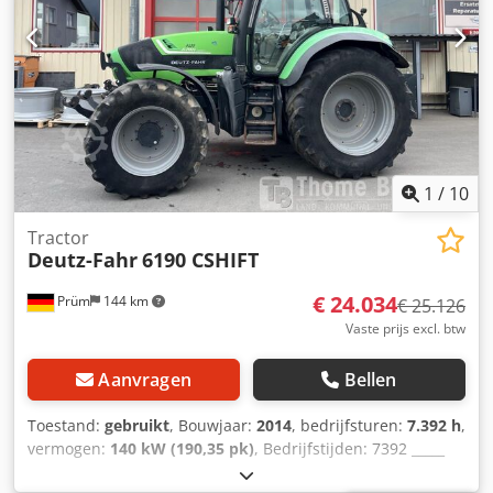
1
/
10
Tractor
Deutz-Fahr
6190 CSHIFT
€ 24.034
Prüm
144 km
€ 25.126
Vaste prijs excl. btw
Aanvragen
Bellen
Toestand:
gebruikt
, Bouwjaar:
2014
, bedrijfsturen:
7.392 h
,
vermogen:
140 kW (190,35 pk)
, Bedrijfstijden: 7392 _____
Bouwjaar 2014 Bedrijfstijden: 7932