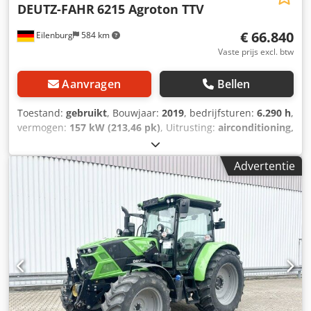
DEUTZ-FAHR
6215 Agroton TTV
€ 66.840
Eilenburg
584 km
Vaste prijs excl. btw
Aanvragen
Bellen
Toestand:
gebruikt
, Bouwjaar:
2019
, bedrijfsturen:
6.290 h
,
vermogen:
157 kW (213,46 pk)
, Uitrusting:
airconditioning,
cabine, vierwielaandrijving
, Fouten en tussentijdse
verkoop voorbehouden! Interne nummer: 1435. LD10305 ---
Advertentie
-Het voertuig is niet gereinigd! Landelijke levering mogelijk
tegen meerprijs. Fouten en tussentijdse verkoop
voorbehouden. Wij nemen uw voertuig graag in ruil.
Financiering / leasing ook mogelijk zonder aanbetaling!
Heeft u nog vragen? Wij adviseren u graag! Crsdpfx Aiezbf
Alofef