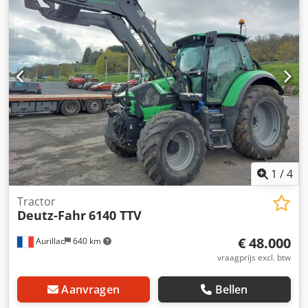
1
/
4
Tractor
Deutz-Fahr
6140 TTV
€ 48.000
Aurillac
640 km
vraagprijs excl. btw
Aanvragen
Bellen