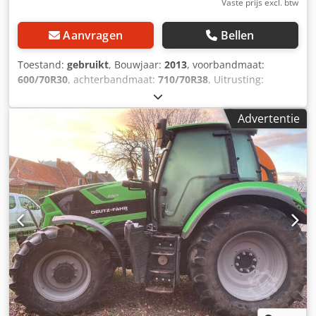
Vaste prijs excl. btw
Aanvragen
Bellen
Toestand:
gebruikt
, Bouwjaar:
2013
, voorbandmaat:
600/70R30
, achterbandmaat:
710/70R38
, Uitrusting:
luchtdrukrem
, i-Monitor 2 LED-/Xenon-werklampen
hydraulische pomp 160 l/min / tril-/verwarmd ISOBUS
Advertentie
parallelrijsysteem Agrosky artikel 3445629 / Cjdpfxjr Nxydj
Aiforf