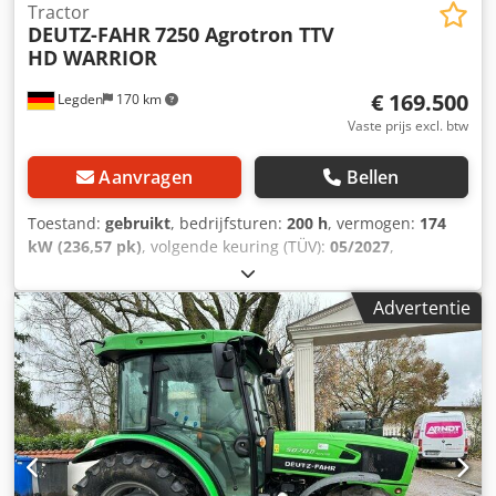
Tractor
DEUTZ-FAHR
7250 Agrotron TTV
HD WARRIOR
€ 169.500
Legden
170 km
Vaste prijs excl. btw
Aanvragen
Bellen
Toestand:
gebruikt
, bedrijfsturen:
200 h
, vermogen:
174
kW (236,57 pk)
, volgende keuring (TÜV):
05/2027
,
Uitrusting:
airconditioning, cabine, fronthef,
vierwielaandrijving
, * GPS-antenne * Eerste inschrijving:
Advertentie
24.03.2024 * Geveerde vooras * WARRIOR-uitrusting
Crjdpfxevhv Rpo Aifjf * DAB Bluetooth-radio * Handsfree-
installatie * Airconditioning * Standkachel * Max-Comfort
bestuurdersstoel ----* LED-verlichting * Front- en achterhef
* Aftakas voor en achter ----* Bandmaat 1e as: 600/70R30 *
Bandmaat 2e as: 710/70R42 ----Voertuignummer: 9379----
Wijzigingen en tussentijdse verkoop voorbehouden ----Wij
staan u graag met raad en daad terzijde bij alle