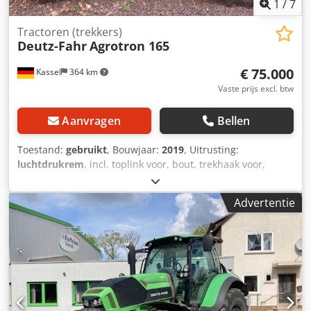
1
/
7
Tractoren (trekkers)
Deutz-Fahr
Agrotron 165
€ 75.000
Kassel
364 km
Vaste prijs excl. btw
Aanvragen
Bellen
Toestand:
gebruikt
, Bouwjaar:
2019
, Uitrusting:
luchtdrukrem
, incl. toplink voor, bout, trekhaak voor,
toplink achter automatisch / K80 aanhangkoppeling, 1/4
dieseltank, 1/2 AdBlue Crsdpfx Aijtdm Dyjfsf
Advertentie