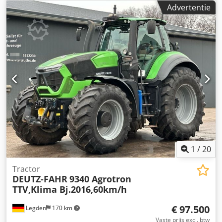
Versnellingsbakreparatie ongeveer 2 jaar geleden
Advertentie
uitgevoerd door een erkende Deutz-werkplaats Motor
perst olie naar de motorontluchting en de peilstok Motor:
TCD 6.1 Tier 4i 6 cilinders, 6.057 cc Nominaal vermogen:
135 kW / 184 pk Tankinhoud: 280 l, AdBlue: 35 l
Versnellingsbak: ZF-Powershift versnellingsbak 32/32, 50
km/u Elektrohydraulische omkeerschakeling Aftakas:
540/540E/1000/1000E Crodpfxezdmugo Aifjf Voorste
aftakas Hydrauliek: CC LC 120 l/min 5 dubbelwerkende
ventielen, elektrisch Voorste hefinrichting 1 DW Assen:
Banden: VF 600/60 R 30 & VF 710/60 R 42 Voorste
spatborden Bestuurderscabine Bedieningsarmleuning met
joystick Hoekpostdisplay digitaal Luchtgeveerde stoel
Airconditioning Elektrisch systeem Rondomlopende
verlichting Werkverlichting Prijs: 24.033,61 euro (netto)
1
/
20
28.600,00 incl. btw Locatie: null
Tractor
DEUTZ-FAHR
9340 Agrotron
TTV,Klima Bj.2016,60km/h
€ 97.500
Legden
170 km
Vaste prijs excl. btw