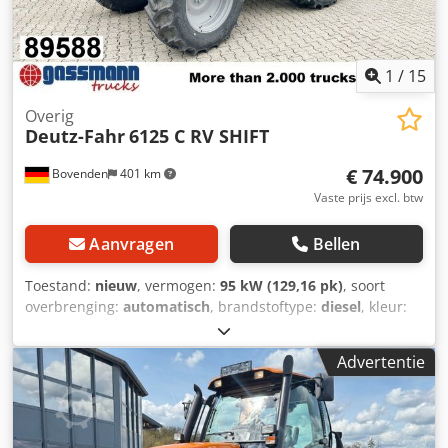
1
/
15
Overig
Deutz-Fahr
6125 C RV SHIFT
€ 74.900
Bovenden
401 km
Vaste prijs excl. btw
Aanvragen
Bellen
Toestand:
nieuw
, vermogen:
95 kW (129,16 pk)
, soort
overbrenging:
automatisch
, brandstoftype:
diesel
, kleur:
groen
, totaalgewicht:
8.500 kg
, leeggewicht:
5.500 kg
,
maximaal laadgewicht:
3.000 kg
, asconfiguratie:
4x4
,
Advertentie
aantal zitplaatsen:
1
, volgende keuring (TÜV):
05/2026
,
emissieklasse:
Euro 5
, Bouwjaar:
2024
, bedrijfsturen:
45 h
,
bestuurderscabine:
overig
, wielbasis:
2.510 mm
, maximale
snelheid:
40 km/h
, Uitrusting:
ABS,