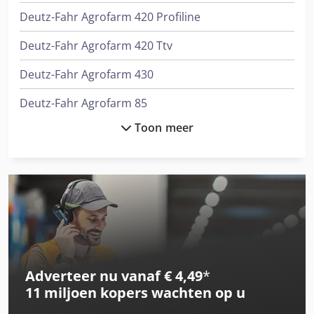
Deutz-Fahr Agrofarm 420 Profiline
Deutz-Fahr Agrofarm 420 Ttv
Deutz-Fahr Agrofarm 430
Deutz-Fahr Agrofarm 85
Toon meer
Deutz-Fahr Agroplus 410
Deutz-Fahr Agroplus 420
Deutz-Fahr Agroplus F420
Deutz-Fahr Agroplus S420
Deutz-Fahr Agroplus V420
Adverteer nu vanaf € 4,49
*
Deutz-Fahr Agrotron 108
11 miljoen kopers
wachten op u
Deutz-Fahr Agrotron 115