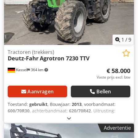
1
/
9
Tractoren (trekkers)
Deutz-Fahr
Agrotron 7230 TTV
€ 58.000
Kassel
364 km
Vaste prijs excl. btw
Aanvragen
Bellen
Toestand:
gebruikt
, Bouwjaar:
2013
, voorbandmaat:
600/70R30
, achterbandmaat:
620/70R42
, Uitrusting:
luchtdrukrem
, Wielgewichten Cedpfxotgpgcj Aifsrf
Advertentie