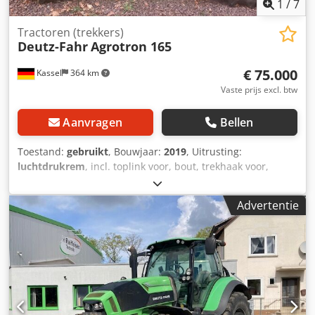
1
/
7
Tractoren (trekkers)
Deutz-Fahr
Agrotron 165
€ 75.000
Kassel
364 km
Vaste prijs excl. btw
Aanvragen
Bellen
Toestand:
gebruikt
, Bouwjaar:
2019
, Uitrusting:
luchtdrukrem
, incl. toplink voor, bout, trekhaak voor,
toplink achter automatisch / K80 aanhangkoppeling, 1/4
dieseltank, 1/2 AdBlue Dcedpfjtdm Dyjx Agyok
Advertentie