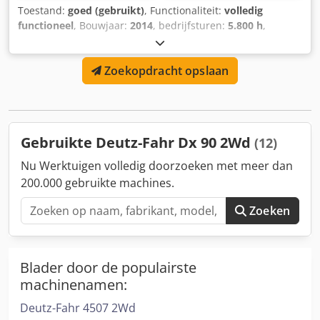
Toestand:
goed (gebruikt)
, Functionaliteit:
volledig
functioneel
, Bouwjaar:
2014
, bedrijfsturen:
5.800 h
,
vermogen:
102,97 kW (140,00 pk)
, motorfabrikant:
Deutz
,
soort overbrenging:
hydrostaat
, brandstoftype:
diesel
,
Zoekopdracht opslaan
maximale snelheid:
40 km/h
, kleur:
groen
,
machine-/voertuignummer:
WSXV710200LD50158
,
Uitrusting:
airconditioning, cabine, voorlader
, Vooras- en
cabinevering Dedpfex Tcy Tjx Agyjck
Gebruikte Deutz-Fahr Dx 90 2Wd
(12)
Nu Werktuigen volledig doorzoeken met meer dan
200.000 gebruikte machines.
Zoeken
Blader door de populairste
machinenamen:
Deutz-Fahr 4507 2Wd