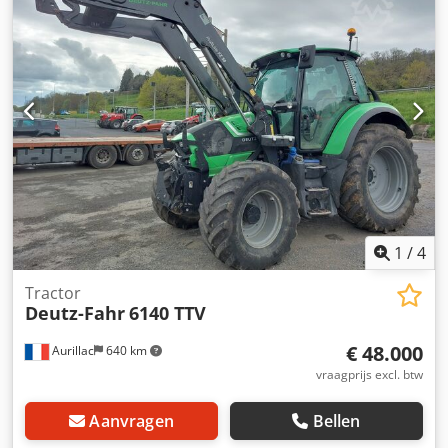
1
/
4
Tractor
Deutz-Fahr
6140 TTV
€ 48.000
Aurillac
640 km
vraagprijs excl. btw
Aanvragen
Bellen