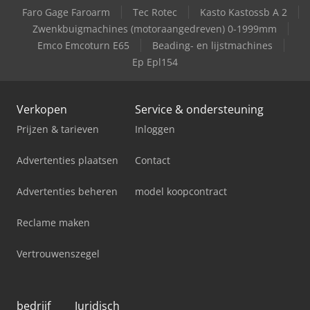
Faro Gage Faroarm
Tec Rotec
Kasto Kastossb A 2
Deutz-Fahr Dx250
Zwenkbuigmachines (motoraangedreven) 0-1999mm
Emco Emcoturn E65
Beading- en lijstmachines
Deutz-Fahr Tractor 2Wd
Ep Epl154
Verkopen
Service & ondersteuning
Prijzen & tarieven
Inloggen
Advertenties plaatsen
Contact
Advertenties beheren
model koopcontract
Reclame maken
Vertrouwenszegel
bedrijf
Juridisch