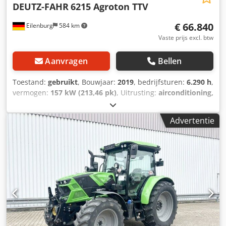
DEUTZ-FAHR
6215 Agroton TTV
€ 66.840
Eilenburg
584 km
Vaste prijs excl. btw
Aanvragen
Bellen
Toestand:
gebruikt
, Bouwjaar:
2019
, bedrijfsturen:
6.290 h
,
vermogen:
157 kW (213,46 pk)
, Uitrusting:
airconditioning,
cabine, vierwielaandrijving
, Fouten en tussentijdse
verkoop voorbehouden! Interne nummer: 1435. LD10305 ---
Advertentie
-Het voertuig is niet gereinigd! Landelijke levering mogelijk
tegen meerprijs. Fouten en tussentijdse verkoop
voorbehouden. Wij nemen uw voertuig graag in ruil.
Financiering / leasing ook mogelijk zonder aanbetaling!
Heeft u nog vragen? Wij adviseren u graag! Dcjdpfszbf Alsx
Agyjk