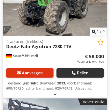
1
/
9
Tractoren (trekkers)
Deutz-Fahr
Agrotron 7230 TTV
€ 58.000
Kassel
364 km
Vaste prijs excl. btw
Aanvragen
Bellen
Toestand:
gebruikt
, Bouwjaar:
2013
, voorbandmaat:
600/70R30
, achterbandmaat:
620/70R42
, Uitrusting:
luchtdrukrem
, Wielgewichten Djdpstgpgcjfx Agyeck
Advertentie