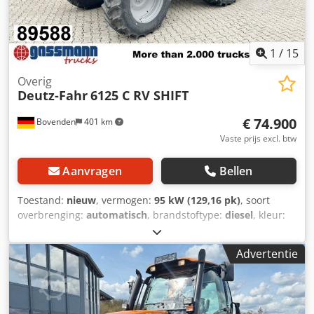
1
/
15
Overig
Deutz-Fahr
6125 C RV SHIFT
€ 74.900
Bovenden
401 km
Vaste prijs excl. btw
Aanvragen
Bellen
Toestand:
nieuw
, vermogen:
95 kW (129,16 pk)
, soort
overbrenging:
automatisch
, brandstoftype:
diesel
, kleur:
groen
, totaalgewicht:
8.500 kg
, leeggewicht:
5.500 kg
,
maximaal laadgewicht:
3.000 kg
, asconfiguratie:
4x4
,
Advertentie
aantal zitplaatsen:
1
, volgende keuring (TÜV):
05/2026
,
emissieklasse:
Euro 5
, Bouwjaar:
2024
, bedrijfsturen:
45 h
,
bestuurderscabine:
overig
, wielbasis:
2.510 mm
, maximale
snelheid:
40 km/h
, Uitrusting:
ABS,