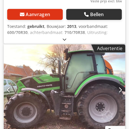
Vaste prijs excl. btw
Aanvragen
Bellen
Toestand:
gebruikt
, Bouwjaar:
2013
, voorbandmaat:
600/70R30
, achterbandmaat:
710/70R38
, Uitrusting:
luchtdrukrem
, i-Monitor 2 LED-/Xenon-werklampen
hydraulische pomp 160 l/min / tril-/verwarmd ISOBUS
Advertentie
parallelrijsysteem Agrosky artikel 3445629 / Djdpfx Ajr
Nxydsgysck