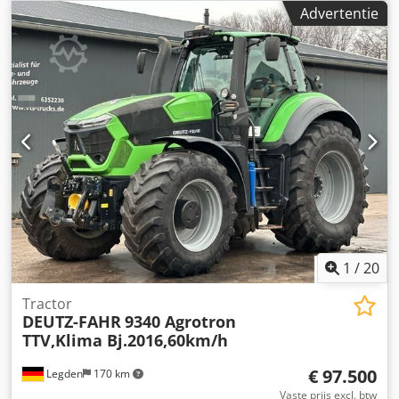
Versnellingsbakreparatie ongeveer 2 jaar geleden
Advertentie
uitgevoerd door een erkende Deutz-werkplaats Motor
perst olie naar de motorontluchting en de peilstok Motor:
TCD 6.1 Tier 4i 6 cilinders, 6.057 cc Nominaal vermogen:
135 kW / 184 pk Dcedpfx Agszdmugoysk Tankinhoud: 280 l,
AdBlue: 35 l Versnellingsbak: ZF-Powershift versnellingsbak
32/32, 50 km/u Elektrohydraulische omkeerschakeling
Aftakas: 540/540E/1000/1000E Voorste aftakas Hydrauliek:
CC LC 120 l/min 5 dubbelwerkende ventielen, elektrisch
Voorste hefinrichting 1 DW Assen: Banden: VF 600/60 R 30
& VF 710/60 R 42 Voorste spatborden Bestuurderscabine
Bedieningsarmleuning met joystick Hoekpostdisplay
digitaal Luchtgeveerde stoel Airconditioning Elektrisch
systeem Rondomlopende verlichting Werkverlichting Prijs:
24.033,61 euro (netto) 28.600,00 incl. btw Locatie: null
1
/
20
Tractor
DEUTZ-FAHR
9340 Agrotron
TTV,Klima Bj.2016,60km/h
€ 97.500
Legden
170 km
Vaste prijs excl. btw