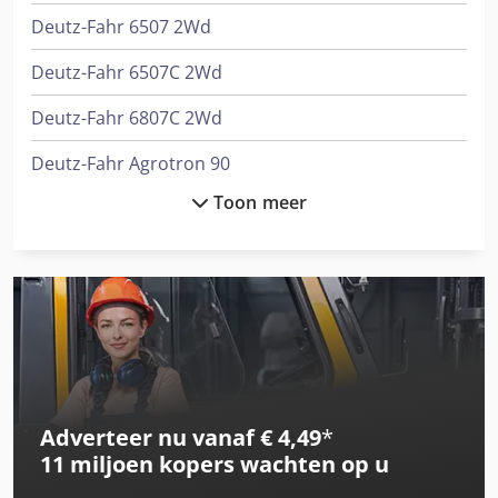
Deutz-Fahr 6507 2Wd
Deutz-Fahr 6507C 2Wd
Deutz-Fahr 6807C 2Wd
Deutz-Fahr Agrotron 90
Toon meer
Deutz-Fahr Dx 80
Deutz-Fahr Dx 80 2Wd
Deutz-Fahr Dx 85
Deutz-Fahr Dx 85 2Wd
Deutz-Fahr Dx 86
Adverteer nu vanaf € 4,49
*
Deutz-Fahr Dx 86 2Wd
11 miljoen kopers
wachten op u
Deutz-Fahr Dx 90