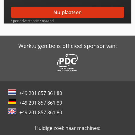
Deutz-Fahr Dx 92
Nu plaatsen
Deutz-Fahr Dx 92 2Wd
*per advertentie / maand
Deutz-Fahr Dx110
Deutz-Fahr Dx110 2Wd
Werktuigen.be is officieel sponsor van:
Deutz-Fahr Dx120
Deutz-Fahr Dx140
Deutz-Fahr Dx140 2Wd
+49 201 857 861 80
Deutz-Fahr Dx145
+49 201 857 861 80
Deutz-Fahr Dx160
+49 201 857 861 80
Deutz-Fahr Dx160 2Wd
Huidige zoek naar machines:
Deutz-Fahr Dx230