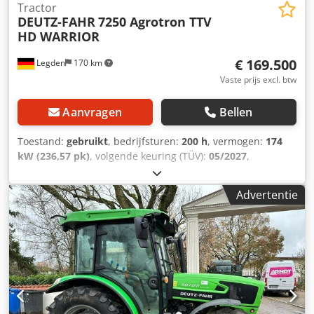
Tractor
DEUTZ-FAHR
7250 Agrotron TTV
HD WARRIOR
€ 169.500
Legden
170 km
Vaste prijs excl. btw
Aanvragen
Bellen
Toestand:
gebruikt
, bedrijfsturen:
200 h
, vermogen:
174
kW (236,57 pk)
, volgende keuring (TÜV):
05/2027
,
Uitrusting:
airconditioning, cabine, fronthef,
vierwielaandrijving
, * GPS-antenne * Eerste inschrijving:
Advertentie
24.03.2024 * Geveerde vooras * WARRIOR-uitrusting * DAB
Bluetooth-radio * Handsfree-installatie * Airconditioning *
Standkachel * Max-Comfort bestuurdersstoel ----* LED-
verlichting * Front- en achterhef * Aftakas voor en achter --
--* Bandmaat 1e as: 600/70R30 * Bandmaat 2e as:
710/70R42 Dedpfevhv Rpjx Agysck ----Voertuignummer:
9379----Wijzigingen en tussentijdse verkoop voorbehouden
----Wij staan u graag met raad en daad terzijde bij alle