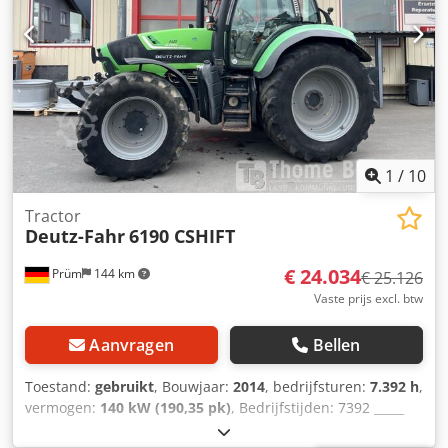
1
/
10
Tractor
Deutz-Fahr
6190 CSHIFT
€ 24.034
Prüm
144 km
€ 25.126
Vaste prijs excl. btw
Aanvragen
Bellen
Toestand:
gebruikt
, Bouwjaar:
2014
, bedrijfsturen:
7.392 h
,
vermogen:
140 kW (190,35 pk)
, Bedrijfstijden: 7392 _____
Bouwjaar 2014 Bedrijfstijden: 7932