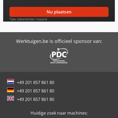
Case-Ih Maxxum 130 Cvx Ep
Nu plaatsen
Case-Ih Maxxum 130 Ep
*per advertentie / maand
Case-Ih Maxxum 140
Case-Ih Maxxum 140 Ep
Werktuigen.be is officieel sponsor van:
Case-Ih Maxxum 140 X-Line
Case-Ih Maxxum 5120
Case-Ih Maxxum 5120 Pro
+49 201 857 861 80
Case-Ih Maxxum 5130
+49 201 857 861 80
Case-Ih Maxxum 5130 Pro
+49 201 857 861 80
Case-Ih Maxxum 5130-Ii
Huidige zoek naar machines:
Case-Ih Maxxum 5130S