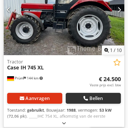
1
/
10
Tractor
Case IH
745 XL
€ 24.500
Prüm
144 km
Vaste prijs excl. btw
Aanvragen
Bellen
Toestand:
gebruikt
, Bouwjaar:
1988
, vermogen:
53 kW
(72,06 pk)
, _____IHC 754 XL, afkomstig van de eerste
eigenaar, in uitstekende staat. Bedrijfstijden: ca. 8.600 uur.