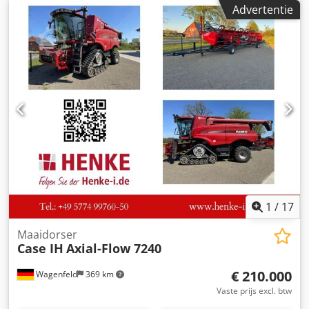
Bouwjaar: 1988. Voorste hefinrichting. Voorste aftakas.
Advertentie
Codjzdmutopfx Aikerf 30 km/u versnellingsbak. Prijs: €
24.500,00 (exclusief BTW). Locatie: null
1
/
17
Maaidorser
Case IH
Axial-Flow 7240
€ 210.000
Wagenfeld
369 km
Vaste prijs excl. btw