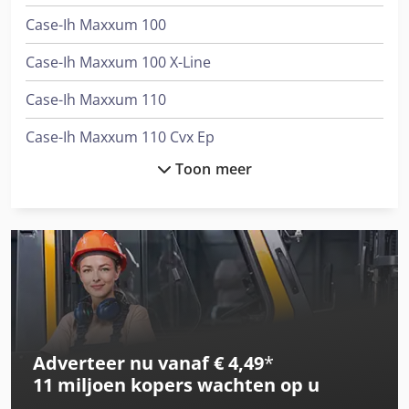
Case-Ih Maxxum 100
Case-Ih Maxxum 100 X-Line
Case-Ih Maxxum 110
Case-Ih Maxxum 110 Cvx Ep
Toon meer
Case-Ih Maxxum 110 X-Line
Case-Ih Maxxum 115
Case-Ih Maxxum 115 Ep
Case-Ih Maxxum 115 X-Line
Case-Ih Maxxum 120 Cvx Ep
Adverteer nu vanaf € 4,49
*
Case-Ih Maxxum 120 Ep
11 miljoen kopers
wachten op u
Case-Ih Maxxum 125 Ep