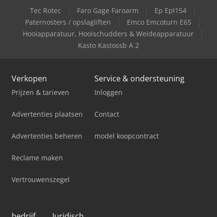
Tec Rotec
Faro Gage Faroarm
Ep Epl154
Case-Ih Maxxum 5140
Paternosters / opslagliften
Emco Emcoturn E65
Hooiapparatuur, Hooischudders & Weideapparatuur
Case-Ih Maxxum 5140 Plus
Kasto Kastossb A 2
Verkopen
Service & ondersteuning
Prijzen & tarieven
Inloggen
Advertenties plaatsen
Contact
Advertenties beheren
model koopcontract
Reclame maken
Vertrouwenszegel
bedrijf
Juridisch