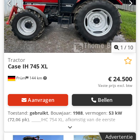
1
/
10
Tractor
Case IH
745 XL
€ 24.500
Prüm
144 km
Vaste prijs excl. btw
Aanvragen
Bellen
Toestand:
gebruikt
, Bouwjaar:
1988
, vermogen:
53 kW
(72,06 pk)
, _____IHC 754 XL, afkomstig van de eerste
eigenaar, in uitstekende staat. Crjdpfszdmutox Aktjf
Bedrijfstijden: ca. 8.600 uur. Bouwjaar: 1988. Voorste
Advertentie
hefinrichting. Voorste aftakas. 30 km/u versnellingsbak.