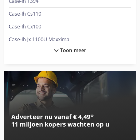
Case-Ih 1394
Case-Ih Cs110
Case-Ih Cx100
Case-Ih Jx 1100U Maxxima
Toon meer
Case-Ih Maxxum
Case-Ih Maxxum 110
Case-Ih Maxxum 115
Case-Ih Mx 90C
Case-Ih Mx100
Adverteer nu vanaf € 4,49
*
Case-Ih Mx100C
11 miljoen kopers
wachten op u
Case-Ih Mx120