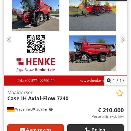
Prijs: € 24.500,00 (exclusief BTW). Locatie: null
1
/
17
Maaidorser
Case IH
Axial-Flow 7240
€ 210.000
Wagenfeld
369 km
Vaste prijs excl. btw
Aanvragen
Bellen