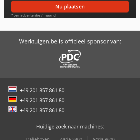
Case-Ih Mx135
Nu plaatsen
Case-Ih Mx150
*per advertentie / maand
Case-Ih Mx170
Case-Ih Mxm 120
Werktuigen.be is officieel sponsor van:
Case-Ih Mxm 130
Case-Ih Mxm 140
Case-Ih Mxm 190
+49 201 857 861 80
Case-Ih Mxu 100
+49 201 857 861 80
Case-Ih Mxu 110
+49 201 857 861 80
Case-Ih Mxu 110 Pro
Huidige zoek naar machines:
Case-Ih Mxu 110 X-Line
Tralieboxen
Agria 3400
Agria 9600