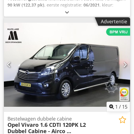
90 kW (122,37 pk)
, eerste registratie:
06/2021
, kleur:
overig
, soort overbrenging:
mechanisch
, emissieklasse:
Euro 6
, Bouwjaar:
2021
, Leeggewicht: 1.844 kg
Advertentie
Laadvermogen: 1.066 kg Dedpfx Aozrbgyskaekr Toegestane
maximummassa: 2.910 kg Schade: geen
1
/
15
Bestelwagen dubbele cabine
Opel
Vivaro 1.6 CDTI 120PK L2
Dubbel Cabine - Airco ...