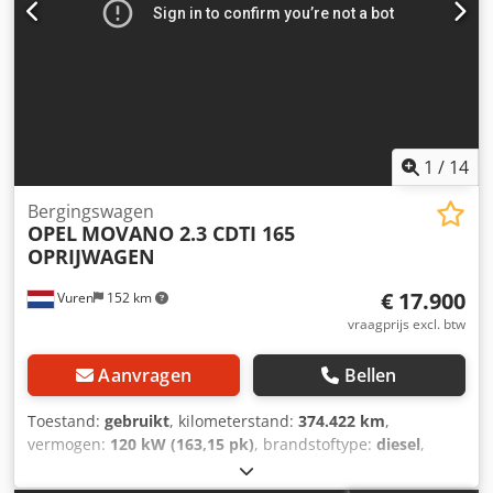
1
/
14
Bergingswagen
OPEL
MOVANO 2.3 CDTI 165
OPRIJWAGEN
€ 17.900
Vuren
152 km
vraagprijs excl. btw
Aanvragen
Bellen
Toestand:
gebruikt
, kilometerstand:
374.422 km
,
vermogen:
120 kW (163,15 pk)
, brandstoftype:
diesel
,
soort overbrenging:
mechanisch
, asconfiguratie:
4x2
,
wielbasis:
4.330 mm
, eerste registratie:
10/2018
,