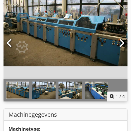
1
/
4
Machinegegevens
Machinetype: